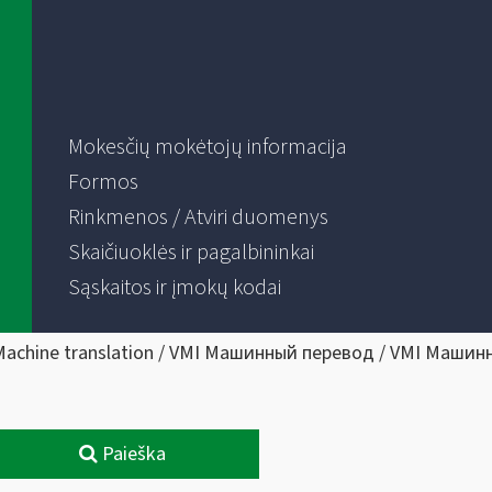
Mokesčių mokėtojų informacija
Formos
Rinkmenos / Atviri duomenys
Skaičiuoklės ir pagalbininkai
Sąskaitos ir įmokų kodai
Machine translation / VMI Машинный перевод / VMI Машин
Paieška