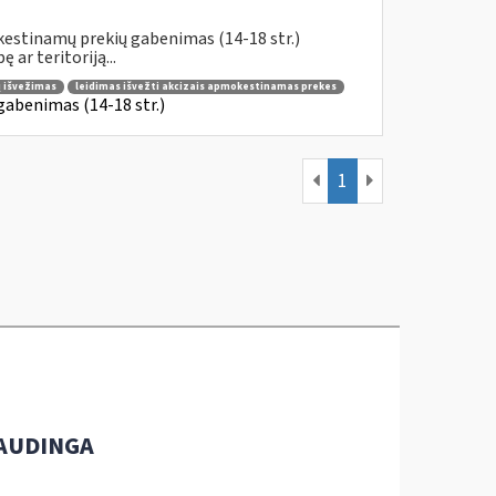
kestinamų prekių gabenimas (14-18 str.)
ar teritoriją...
ų išvežimas
leidimas išvežti akcizais apmokestinamas prekes
gabenimas (14-18 str.)
1
AUDINGA