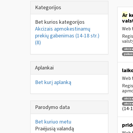
Kategorijos
Ar
ke
vals
Bet kurios kategorijos
Akcizais apmokestinamų
Web t
prekių gabenimas (14-18 str.)
Regis
valst
(8)
akciza
pakuo
Aplankai
laik
Web t
Bet kurį aplanką
Regis
apmok
akciza
akciz
Parodymo data
(14-18
Bet kuriuo metu
prid
Praėjusią valandą