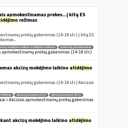
is apmokestinamas prekes...į kitą ES
tidėjimo
režimas
estinamų prekių gabenimas (14-18 str.) Į kitą ES
komas...
kcizų mokėjimo laikino atidėjimo režimas
pakuočių plombavimas
is apmokestinamų prekių gabenimas (14-18 str.)
komas akcizų mokėjimo laikino
atidėjimo
estinamų prekių gabenimas (14-18 str.) Akcizais
o režimas
akcizų įstatymo 14 str
akcizų įstatymo 16 str
zai » Akcizais apmokestinamų prekių gabenimas
ikant akcizų mokėjimo laikino
atidėjimo