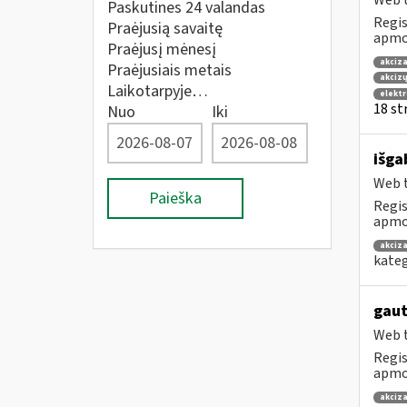
Web t
Paskutines 24 valandas
Regis
Praėjusią savaitę
apmok
Praėjusį mėnesį
akciza
Praėjusiais metais
akcizų
Laikotarpyje…
elekt
18 str
Nuo
Iki
išga
Web t
Paieška
Regis
apmok
akciza
kateg
gaut
Web t
Regis
apmok
akciza