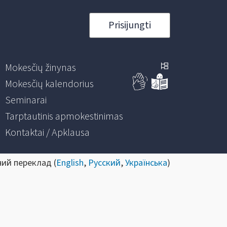
Prisijungti
Mokesčių žinynas
Mokesčių kalendorius
Seminarai
Tarptautinis apmokestinimas
Kontaktai / Apklausa
ний переклад (
English
,
Русский
,
Українська
)