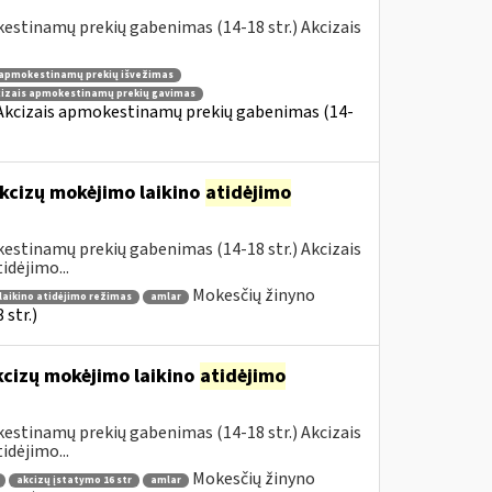
estinamų prekių gabenimas (14-18 str.) Akcizais
 apmokestinamų prekių išvežimas
cizais apmokestinamų prekių gavimas
 Akcizais apmokestinamų prekių gabenimas (14-
kcizų mokėjimo laikino
atidėjimo
estinamų prekių gabenimas (14-18 str.) Akcizais
dėjimo...
Mokesčių žinyno
laikino atidėjimo režimas
amlar
str.)
kcizų mokėjimo laikino
atidėjimo
estinamų prekių gabenimas (14-18 str.) Akcizais
dėjimo...
Mokesčių žinyno
akcizų įstatymo 16 str
amlar