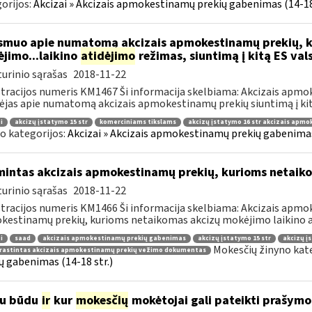
orijos:
Akcizai » Akcizais apmokestinamų prekių gabenimas (14-18 
muo apie numatomą akcizais apmokestinamų prekių, k
jimo...laikino
atidėjimo
režimas, siuntimą į kitą ES val
urinio sąrašas
2018-11-22
tracijos numeris KM1467 Ši informacija skelbiama: Akcizais apmo
ėjas apie numatomą akcizais apmokestinamų prekių siuntimą į kitą
i
akcizų įstatymo 15 str
komerciniams tikslams
akcizų įstatymo 16 str akcizais apm
o kategorijos:
Akcizai » Akcizais apmokestinamų prekių gabenimas 
mintas akcizais apmokestinamų prekių, kurioms netaik
urinio sąrašas
2018-11-22
tracijos numeris KM1466 Ši informacija skelbiama: Akcizais apmok
estinamų prekių, kurioms netaikomas akcizų mokėjimo laikino at
i
saad
akcizais apmokestinamų prekių gabenimas
akcizų įstatymo 15 str
akcizų į
Mokesčių žinyno kat
rastintas akcizais apmokestinamų prekių vežimo dokumentas
ų gabenimas (14-18 str.)
iu būdu
ir
kur
mokesčių
mokėtojai gali pateikti prašym