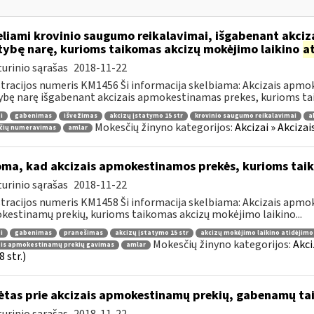
liami krovinio saugumo reikalavimai, išgabenant akciza
tybę narę, kurioms taikomas akcizų mokėjimo laikino
a
urinio sąrašas
2018-11-22
tracijos numeris KM1456 Ši informacija skelbiama: Akcizais apmok
ybę narę išgabenant akcizais apmokestinamas prekes, kurioms tai
i
gabenimas
išvežimas
akcizų įstatymo 15 str
krovinio saugumo reikalavimai
a
Mokesčių žinyno kategorijos:
Akcizai » Akciza
čių numeravimas
amlar
oma, kad akcizais apmokestinamos prekės, kurioms tai
urinio sąrašas
2018-11-22
tracijos numeris KM1458 Ši informacija skelbiama: Akcizais apmok
estinamų prekių, kurioms taikomas akcizų mokėjimo laikino...
i
gabenimas
pranešimas
akcizų įstatymo 15 str
akcizų mokėjimo laikino atidėjim
Mokesčių žinyno kategorijos:
Akci
ais apmokestinamų prekių gavimas
amlar
 str.)
ėtas prie akcizais apmokestinamų prekių, gabenamų ta