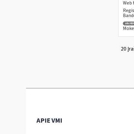
Web t
Regis
Bande
akc40
Mokes
20 Įra
APIE VMI