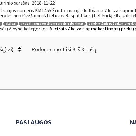
urinio sąrašas
2018-11-22
tracijos numeris KM1455 Ši informacija skelbiama: Akcizais apmo
rolės nuo išvežamų iš Lietuvos Respublikos į bet kurią kitą valstybę 
4
akcizai
akcizais apmokestinamų prekių gabenimas
banderolėmis paženklintų preki
čių žinyno kategorijos:
Akcizai » Akcizais apmokestinamų prekių 
šų(-ai)
Rodoma nuo 1 iki 8 iš 8 irašų.
PASLAUGOS
N