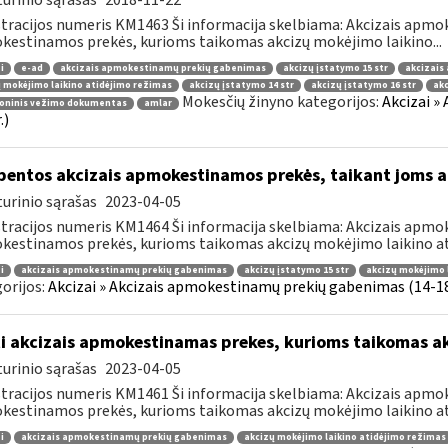
urinio sąrašas
2018-11-22
tracijos numeris KM1463 Ši informacija skelbiama: Akcizais apmok
estinamos prekės, kurioms taikomas akcizų mokėjimo laikino...
i
e-ad
akcizais apmokestinamų prekių gabenimas
akcizų įstatymo 15 str
akcizais
 mokėjimo laikino atidėjimo režimas
akcizų įstatymo 14 str
akcizų įstatymo 16 str
ak
Mokesčių žinyno kategorijos:
Akcizai »
roninis vežimo dokumentas
amlar
.)
bentos akcizais apmokestinamos prekės, taikant joms a
urinio sąrašas
2023-04-05
tracijos numeris KM1464 Ši informacija skelbiama: Akcizais apmok
estinamos prekės, kurioms taikomas akcizų mokėjimo laikino ati
i
akcizais apmokestinamų prekių gabenimas
akcizų įstatymo 15 str
akcizų mokėjimo 
orijos:
Akcizai » Akcizais apmokestinamų prekių gabenimas (14-18 
i akcizais apmokestinamas prekes, kurioms taikomas a
urinio sąrašas
2023-04-05
tracijos numeris KM1461 Ši informacija skelbiama: Akcizais apmok
estinamos prekės, kurioms taikomas akcizų mokėjimo laikino ati
i
akcizais apmokestinamų prekių gabenimas
akcizų mokėjimo laikino atidėjimo režimas