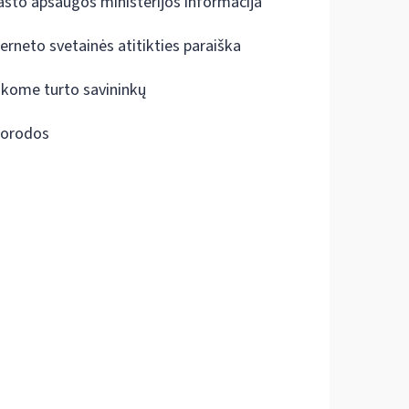
ašto apsaugos ministerijos informacija
terneto svetainės atitikties paraiška
škome turto savininkų
orodos