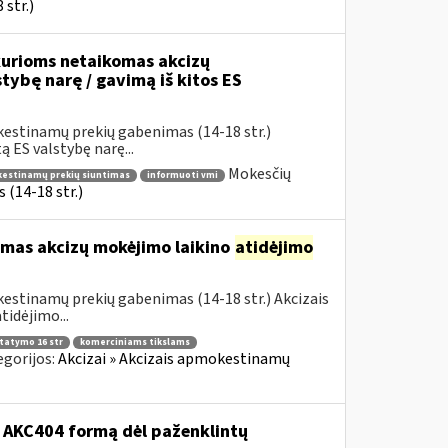
str.)
urioms netaikomas akcizų
stybę narę / gavimą iš kitos ES
kestinamų prekių gabenimas (14-18 str.)
 ES valstybę narę...
Mokesčių
okestinamų prekių siuntimas
informuoti vmi
(14-18 str.)
omas akcizų mokėjimo laikino
atidėjimo
estinamų prekių gabenimas (14-18 str.) Akcizais
idėjimo...
statymo 16 str
komerciniams tikslams
egorijos:
Akcizai » Akcizais apmokestinamų
o AKC404 formą dėl paženklintų