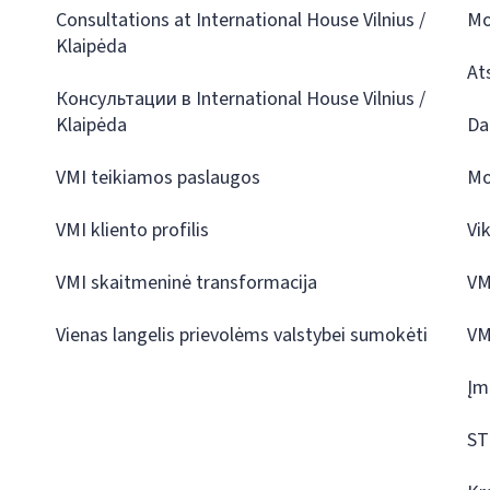
Consultations at International House Vilnius /
Mo
Klaipėda
At
Консультации в International House Vilnius /
Klaipėda
Da
VMI teikiamos paslaugos
Mo
VMI kliento profilis
Vi
VMI skaitmeninė transformacija
VM
Vienas langelis prievolėms valstybei sumokėti
VM
Įm
ST