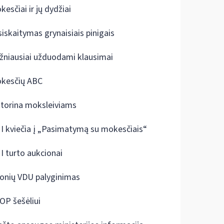
kesčiai ir jų dydžiai
siskaitymas grynaisiais pinigais
žniausiai užduodami klausimai
kesčių ABC
ktorina moksleiviams
I kviečia į „Pasimatymą su mokesčiais“
I turto aukcionai
onių VDU palyginimas
OP šešėliui