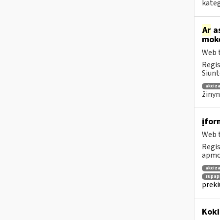
kateg
Ar
as
mokė
Web t
Regis
Siunt
akciza
žinyn
įfor
Web t
Regis
apmok
akciza
supap
preki
Kok