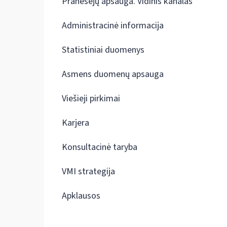
Pranešėjų apsauga. Vidinis kanalas
Administracinė informacija
Statistiniai duomenys
Asmens duomenų apsauga
Viešieji pirkimai
Karjera
Konsultacinė taryba
VMI strategija
Apklausos