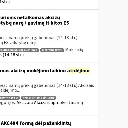
str.)
urioms netaikomas akcizų
stybę narę / gavimą iš kitos ES
kestinamų prekių gabenimas (14-18 str.)
 ES valstybę narę...
Mokesčių
okestinamų prekių siuntimas
informuoti vmi
(14-18 str.)
omas akcizų mokėjimo laikino
atidėjimo
estinamų prekių gabenimas (14-18 str.) Akcizais
idėjimo...
statymo 16 str
komerciniams tikslams
egorijos:
Akcizai » Akcizais apmokestinamų
o AKC404 formą dėl paženklintų