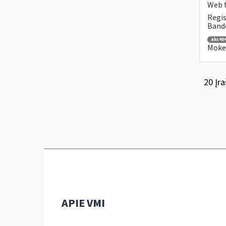
Web t
Regis
Bande
akc40
Mokes
20 Įra
APIE VMI