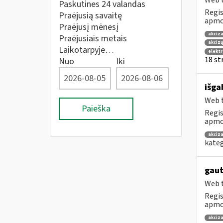
Web t
Paskutines 24 valandas
Regis
Praėjusią savaitę
apmok
Praėjusį mėnesį
akciza
Praėjusiais metais
akcizų
Laikotarpyje…
elekt
18 str
Nuo
Iki
išga
Web t
Paieška
Regis
apmok
akciza
kateg
gaut
Web t
Regis
apmok
akciza