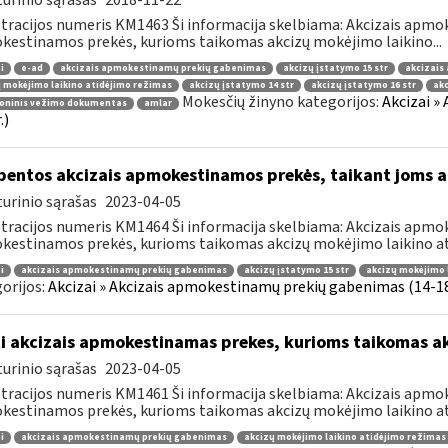
urinio sąrašas
2018-11-22
tracijos numeris KM1463 Ši informacija skelbiama: Akcizais apmok
estinamos prekės, kurioms taikomas akcizų mokėjimo laikino...
i
e-ad
akcizais apmokestinamų prekių gabenimas
akcizų įstatymo 15 str
akcizais
 mokėjimo laikino atidėjimo režimas
akcizų įstatymo 14 str
akcizų įstatymo 16 str
ak
Mokesčių žinyno kategorijos:
Akcizai »
roninis vežimo dokumentas
amlar
.)
bentos akcizais apmokestinamos prekės, taikant joms a
urinio sąrašas
2023-04-05
tracijos numeris KM1464 Ši informacija skelbiama: Akcizais apmok
estinamos prekės, kurioms taikomas akcizų mokėjimo laikino ati
i
akcizais apmokestinamų prekių gabenimas
akcizų įstatymo 15 str
akcizų mokėjimo 
orijos:
Akcizai » Akcizais apmokestinamų prekių gabenimas (14-18 
i akcizais apmokestinamas prekes, kurioms taikomas a
urinio sąrašas
2023-04-05
tracijos numeris KM1461 Ši informacija skelbiama: Akcizais apmok
estinamos prekės, kurioms taikomas akcizų mokėjimo laikino ati
i
akcizais apmokestinamų prekių gabenimas
akcizų mokėjimo laikino atidėjimo režimas