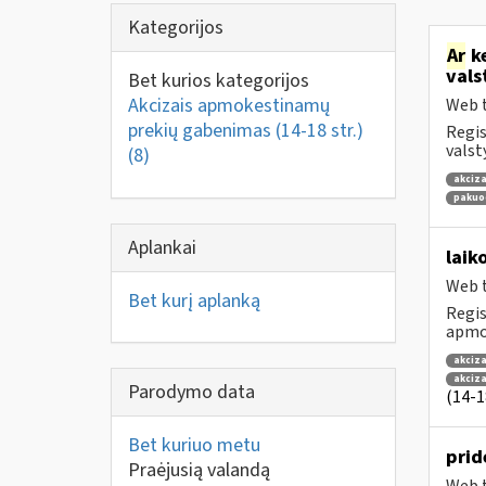
Kategorijos
Ar
ke
vals
Bet kurios kategorijos
Akcizais apmokestinamų
Web t
prekių gabenimas (14-18 str.)
Regis
valst
(8)
akciza
pakuo
Aplankai
laik
Web t
Bet kurį aplanką
Regis
apmok
akciza
akciz
Parodymo data
(14-18
Bet kuriuo metu
prid
Praėjusią valandą