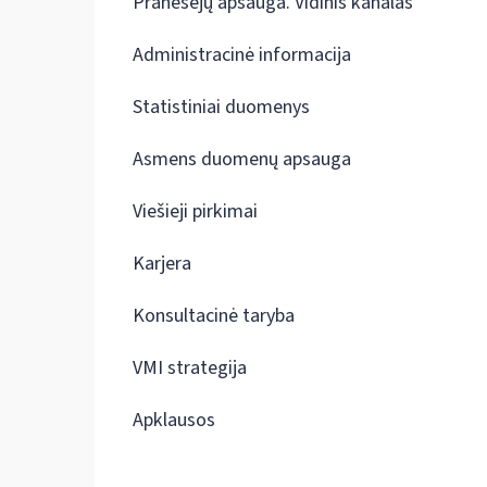
Pranešėjų apsauga. Vidinis kanalas
Administracinė informacija
Statistiniai duomenys
Asmens duomenų apsauga
Viešieji pirkimai
Karjera
Konsultacinė taryba
VMI strategija
Apklausos