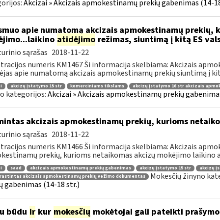
orijos:
Akcizai » Akcizais apmokestinamų prekių gabenimas (14-18 
muo apie numatomą akcizais apmokestinamų prekių, k
jimo...laikino
atidėjimo
režimas, siuntimą į kitą ES val
urinio sąrašas
2018-11-22
tracijos numeris KM1467 Ši informacija skelbiama: Akcizais apmo
ėjas apie numatomą akcizais apmokestinamų prekių siuntimą į kitą
i
akcizų įstatymo 15 str
komerciniams tikslams
akcizų įstatymo 16 str akcizais apm
o kategorijos:
Akcizai » Akcizais apmokestinamų prekių gabenimas 
mintas akcizais apmokestinamų prekių, kurioms netaik
urinio sąrašas
2018-11-22
tracijos numeris KM1466 Ši informacija skelbiama: Akcizais apmok
estinamų prekių, kurioms netaikomas akcizų mokėjimo laikino at
i
saad
akcizais apmokestinamų prekių gabenimas
akcizų įstatymo 15 str
akcizų į
Mokesčių žinyno kat
rastintas akcizais apmokestinamų prekių vežimo dokumentas
ų gabenimas (14-18 str.)
iu būdu
ir
kur
mokesčių
mokėtojai gali pateikti prašym