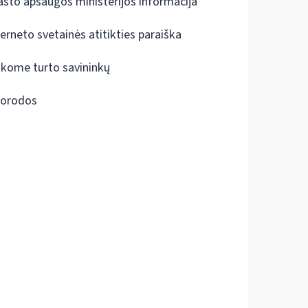
ašto apsaugos ministerijos informacija
terneto svetainės atitikties paraiška
škome turto savininkų
orodos