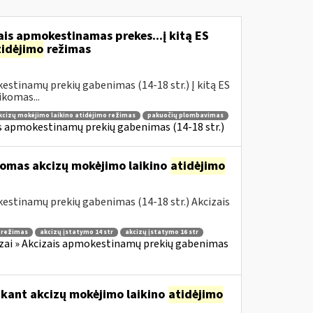
is apmokestinamas prekes...į kitą ES
tidėjimo
režimas
estinamų prekių gabenimas (14-18 str.) Į kitą ES
komas...
kcizų mokėjimo laikino atidėjimo režimas
pakuočių plombavimas
is apmokestinamų prekių gabenimas (14-18 str.)
komas akcizų mokėjimo laikino
atidėjimo
estinamų prekių gabenimas (14-18 str.) Akcizais
o režimas
akcizų įstatymo 14 str
akcizų įstatymo 16 str
zai » Akcizais apmokestinamų prekių gabenimas
ikant akcizų mokėjimo laikino
atidėjimo