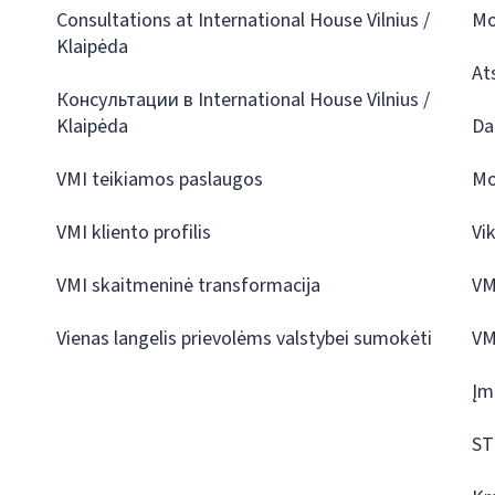
Consultations at International House Vilnius /
Mo
Klaipėda
At
Консультации в International House Vilnius /
Klaipėda
Da
VMI teikiamos paslaugos
Mo
VMI kliento profilis
Vi
VMI skaitmeninė transformacija
VM
Vienas langelis prievolėms valstybei sumokėti
VM
Įm
ST