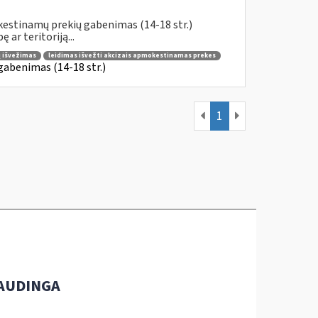
kestinamų prekių gabenimas (14-18 str.)
ar teritoriją...
ų išvežimas
leidimas išvežti akcizais apmokestinamas prekes
gabenimas (14-18 str.)
1
AUDINGA