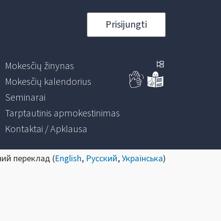
Prisijungti
Mokesčių žinynas
Mokesčių kalendorius
Seminarai
Tarptautinis apmokestinimas
Kontaktai / Apklausa
ний переклад (
English
,
Русский
,
Українська
)