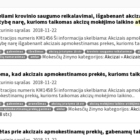
liami krovinio saugumo reikalavimai, išgabenant akciza
tybę narę, kurioms taikomas akcizų mokėjimo laikino
a
urinio sąrašas
2018-11-22
tracijos numeris KM1456 Ši informacija skelbiama: Akcizais apmok
ybę narę išgabenant akcizais apmokestinamas prekes, kurioms tai
i
gabenimas
išvežimas
akcizų įstatymo 15 str
krovinio saugumo reikalavimai
a
Mokesčių žinyno kategorijos:
Akcizai » Akciza
čių numeravimas
amlar
oma, kad akcizais apmokestinamos prekės, kurioms tai
urinio sąrašas
2018-11-22
tracijos numeris KM1458 Ši informacija skelbiama: Akcizais apmok
estinamų prekių, kurioms taikomas akcizų mokėjimo laikino...
i
gabenimas
pranešimas
akcizų įstatymo 15 str
akcizų mokėjimo laikino atidėjim
Mokesčių žinyno kategorijos:
Akci
ais apmokestinamų prekių gavimas
amlar
 str.)
ėtas prie akcizais apmokestinamų prekių, gabenamų ta