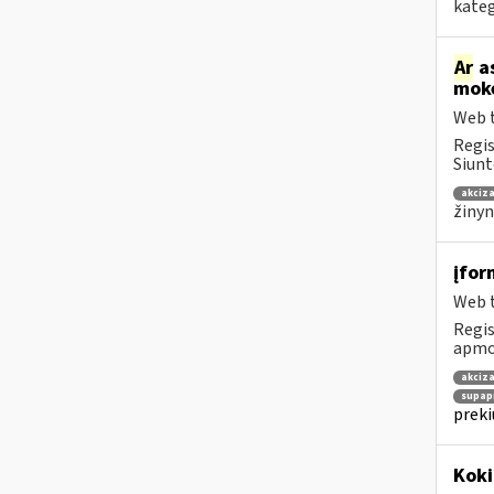
kateg
Ar
as
mokė
Web t
Regis
Siunt
akciza
žinyn
įfor
Web t
Regis
apmok
akciza
supap
preki
Kok