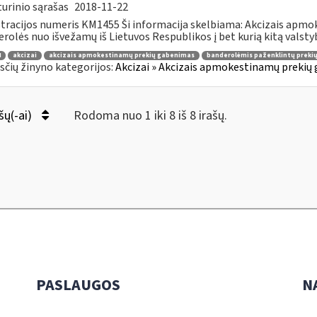
urinio sąrašas
2018-11-22
tracijos numeris KM1455 Ši informacija skelbiama: Akcizais apmo
rolės nuo išvežamų iš Lietuvos Respublikos į bet kurią kitą valstybę 
4
akcizai
akcizais apmokestinamų prekių gabenimas
banderolėmis paženklintų preki
čių žinyno kategorijos:
Akcizai » Akcizais apmokestinamų prekių 
šų(-ai)
Rodoma nuo 1 iki 8 iš 8 irašų.
PASLAUGOS
N