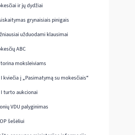
kesčiai ir jų dydžiai
siskaitymas grynaisiais pinigais
žniausiai užduodami klausimai
kesčių ABC
ktorina moksleiviams
I kviečia į „Pasimatymą su mokesčiais“
I turto aukcionai
onių VDU palyginimas
OP šešėliui