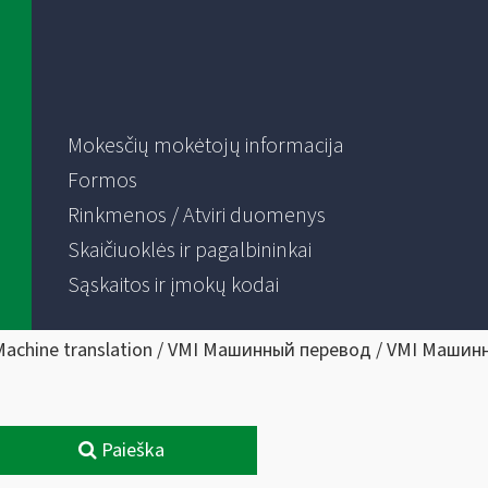
Mokesčių mokėtojų informacija
Formos
Rinkmenos / Atviri duomenys
Skaičiuoklės ir pagalbininkai
Sąskaitos ir įmokų kodai
Machine translation / VMI Машинный перевод / VMI Машин
Paieška