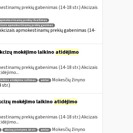
estinamų prekių gabenimas (14-18 str.) Akcizais
 apmokestinamų prekių išvežimas
cizais apmokestinamų prekių gavimas
 Akcizais apmokestinamų prekių gabenimas (14-
kcizų mokėjimo laikino
atidėjimo
estinamų prekių gabenimas (14-18 str.) Akcizais
dėjimo...
Mokesčių žinyno
laikino atidėjimo režimas
amlar
str.)
kcizų mokėjimo laikino
atidėjimo
estinamų prekių gabenimas (14-18 str.) Akcizais
dėjimo...
Mokesčių žinyno
akcizų įstatymo 16 str
amlar