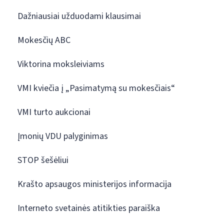
Dažniausiai užduodami klausimai
Mokesčių ABC
Viktorina moksleiviams
VMI kviečia į „Pasimatymą su mokesčiais“
VMI turto aukcionai
Įmonių VDU palyginimas
STOP šešėliui
Krašto apsaugos ministerijos informacija
Interneto svetainės atitikties paraiška