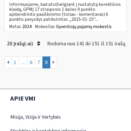
Informuojame, kad atsižvelgiant į nustatytą korektūros
klaidą, GPMĮ 17 straipsnio 1 dalies 9 punkto
apibendrinto paaiškinimo (toliau - komentaras) 6
punkto pavyzdys patikslintas: „2015-01-15“...
Metai:
2024
Mokesčiai:
Gyventojų pajamų mokestis
20 Įrašų(-ai)
Rodoma nuo 141 iki 151 iš 151 irašų.
1
...
6
7
8
APIE VMI
Misija, Vizija ir Vertybės