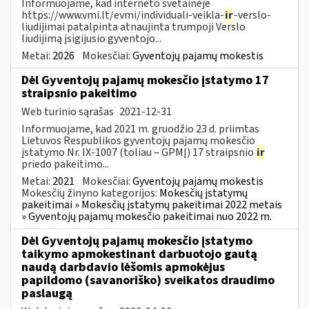
Informuojame, kad interneto svetainėje
https://www.vmi.lt/evmi/individuali-veikla-
ir
-verslo-
liudijimai patalpinta atnaujinta trumpoji Verslo
liudijimą įsigijusio gyventojo...
Metai:
2026
Mokesčiai:
Gyventojų pajamų mokestis
Dėl Gyventojų pajamų mokesčio įstatymo 17
straipsnio pakeitimo
Web turinio sąrašas
2021-12-31
Informuojame, kad 2021 m. gruodžio 23 d. priimtas
Lietuvos Respublikos gyventojų pajamų mokesčio
įstatymo Nr. IX-1007 (toliau – GPMĮ) 17 straipsnio
ir
priedo pakeitimo...
Metai:
2021
Mokesčiai:
Gyventojų pajamų mokestis
Mokesčių žinyno kategorijos:
Mokesčių įstatymų
pakeitimai » Mokesčių įstatymų pakeitimai 2022 metais
» Gyventojų pajamų mokesčio pakeitimai nuo 2022 m.
Dėl Gyventojų pajamų mokesčio įstatymo
taikymo apmokestinant darbuotojo gautą
naudą darbdavio lėšomis apmokėjus
papildomo (savanoriško) sveikatos draudimo
paslaugą