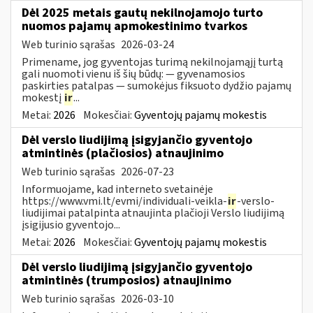
Dėl 2025 metais gautų nekilnojamojo turto
nuomos pajamų apmokestinimo tvarkos
Web turinio sąrašas
2026-03-24
Primename, jog gyventojas turimą nekilnojamąjį turtą
gali nuomoti vienu iš šių būdų: — gyvenamosios
paskirties patalpas — sumokėjus fiksuoto dydžio pajamų
mokestį
ir
...
Metai:
2026
Mokesčiai:
Gyventojų pajamų mokestis
Dėl verslo liudijimą įsigyjančio gyventojo
atmintinės (plačiosios) atnaujinimo
Web turinio sąrašas
2026-07-23
Informuojame, kad interneto svetainėje
https://www.vmi.lt/evmi/individuali-veikla-
ir
-verslo-
liudijimai patalpinta atnaujinta plačioji Verslo liudijimą
įsigijusio gyventojo...
Metai:
2026
Mokesčiai:
Gyventojų pajamų mokestis
Dėl verslo liudijimą įsigyjančio gyventojo
atmintinės (trumposios) atnaujinimo
Web turinio sąrašas
2026-03-10