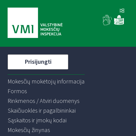
Prisijungti
Mokesčių mokėtojų informacija
Formos
Rinkmenos / Atviri duomenys
Skaičiuoklės ir pagalbininkai
Sąskaitos ir įmokų kodai
Mokesčių žinynas