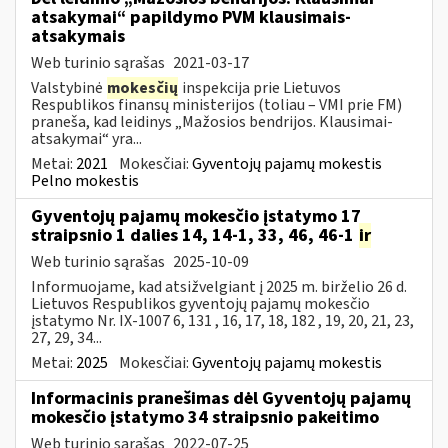
atsakymai“ papildymo PVM klausimais-
atsakymais
Web turinio sąrašas
2021-03-17
Valstybinė
mokesčių
inspekcija prie Lietuvos
Respublikos finansų ministerijos (toliau – VMI prie FM)
praneša, kad leidinys „Mažosios bendrijos. Klausimai-
atsakymai“ yra...
Metai:
2021
Mokesčiai:
Gyventojų pajamų mokestis
Pelno mokestis
Gyventojų pajamų mokesčio įstatymo 17
straipsnio 1 dalies 14, 14-1, 33, 46, 46-1
ir
Web turinio sąrašas
2025-10-09
Informuojame, kad atsižvelgiant į 2025 m. birželio 26 d.
Lietuvos Respublikos gyventojų pajamų mokesčio
įstatymo Nr. IX-1007 6, 131 , 16, 17, 18, 182 , 19, 20, 21, 23,
27, 29, 34...
Metai:
2025
Mokesčiai:
Gyventojų pajamų mokestis
Informacinis pranešimas dėl Gyventojų pajamų
mokesčio įstatymo 34 straipsnio pakeitimo
Web turinio sąrašas
2022-07-25