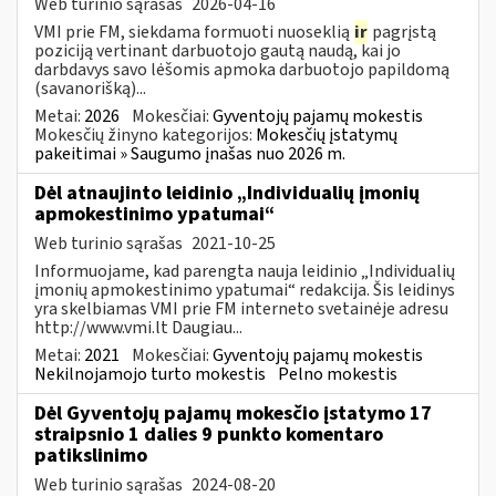
Web turinio sąrašas
2026-04-16
VMI prie FM, siekdama formuoti nuoseklią
ir
pagrįstą
poziciją vertinant darbuotojo gautą naudą, kai jo
darbdavys savo lėšomis apmoka darbuotojo papildomą
(savanorišką)...
Metai:
2026
Mokesčiai:
Gyventojų pajamų mokestis
Mokesčių žinyno kategorijos:
Mokesčių įstatymų
pakeitimai » Saugumo įnašas nuo 2026 m.
Dėl atnaujinto leidinio „Individualių įmonių
apmokestinimo ypatumai“
Web turinio sąrašas
2021-10-25
Informuojame, kad parengta nauja leidinio „Individualių
įmonių apmokestinimo ypatumai“ redakcija. Šis leidinys
yra skelbiamas VMI prie FM interneto svetainėje adresu
http://www.vmi.lt Daugiau...
Metai:
2021
Mokesčiai:
Gyventojų pajamų mokestis
Nekilnojamojo turto mokestis
Pelno mokestis
Dėl Gyventojų pajamų mokesčio įstatymo 17
straipsnio 1 dalies 9 punkto komentaro
patikslinimo
Web turinio sąrašas
2024-08-20