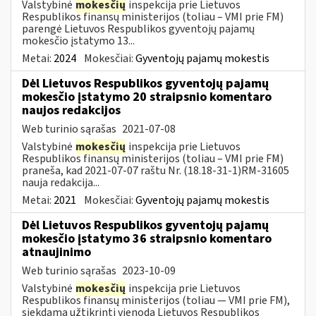
Valstybinė
mokesčių
inspekcija prie Lietuvos
Respublikos finansų ministerijos (toliau – VMI prie FM)
parengė Lietuvos Respublikos gyventojų pajamų
mokesčio įstatymo 13...
Metai:
2024
Mokesčiai:
Gyventojų pajamų mokestis
Dėl Lietuvos Respublikos gyventojų pajamų
mokesčio įstatymo 20 straipsnio komentaro
naujos redakcijos
Web turinio sąrašas
2021-07-08
Valstybinė
mokesčių
inspekcija prie Lietuvos
Respublikos finansų ministerijos (toliau – VMI prie FM)
praneša, kad 2021-07-07 raštu Nr. (18.18-31-1)RM-31605
nauja redakcija...
Metai:
2021
Mokesčiai:
Gyventojų pajamų mokestis
Dėl Lietuvos Respublikos gyventojų pajamų
mokesčio įstatymo 36 straipsnio komentaro
atnaujinimo
Web turinio sąrašas
2023-10-09
Valstybinė
mokesčių
inspekcija prie Lietuvos
Respublikos finansų ministerijos (toliau — VMI prie FM),
siekdama užtikrinti vienodą Lietuvos Respublikos