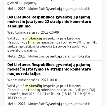
gyventojų pajamų...
Metai:
2023
Mokesčiai:
Gyventojų pajamų mokestis
Dėl Lietuvos Respublikos gyventojų pajamų
mokesčio įstatymo 22 straipsnio komentaro
atnaujinimo
Web turinio sąrašas
2023-10-09
Valstybinė
mokesčių
inspekcija prie Lietuvos
Respublikos finansų ministerijos (toliau — VMI prie FM),
siekdama užtikrinti vienodą Lietuvos Respublikos
gyventojų pajamų...
Metai:
2023
Mokesčiai:
Gyventojų pajamų mokestis
Dėl Lietuvos Respublikos gyventojų pajamų
mokesčio įstatymo 16 straipsnio komentaro
naujos redakcijos
Web turinio sąrašas
2021-04-01
Valstybinė
mokesčių
inspekcija prie Lietuvos
Respublikos finansų ministerijos (toliau – VMI prie FM)
praneša, kad 2021-04-01 raštu Nr. (18.18-31-1Mr)RM-
16339 nauja...
Metai:
2021
Mokesčiai:
Gyventojų pajamų mokestis