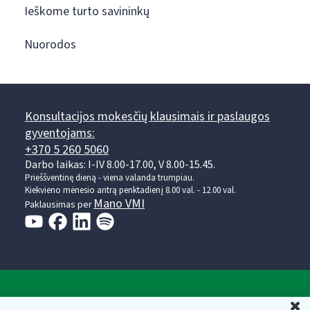
Ieškome turto savininkų
Nuorodos
Konsultacijos mokesčių klausimais ir paslaugos
gyventojams:
+370 5 260 5060
Darbo laikas: I-IV 8.00-17.00, V 8.00-15.45.
Prieššventinę dieną - viena valanda trumpiau.
Kiekvieno mėnesio antrą penktadienį 8.00 val. - 12.00 val.
Mano VMI
Paklausimas per
Valstybinė mokesčių inspekcija prie Lietuvos
U