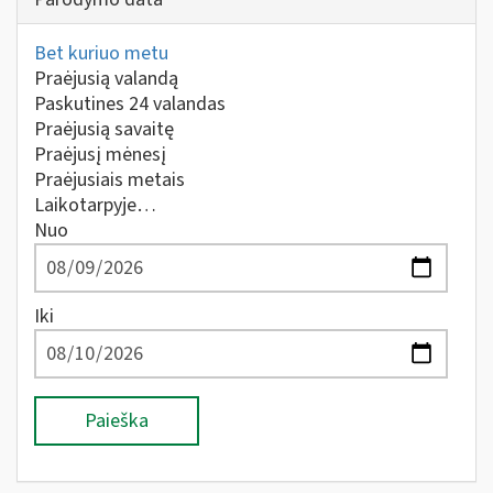
Bet kuriuo metu
Praėjusią valandą
Paskutines 24 valandas
Praėjusią savaitę
Praėjusį mėnesį
Praėjusiais metais
Laikotarpyje…
Nuo
Iki
Paieška