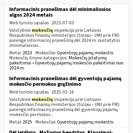
Informacinis pranešimas dėl minimaliosios
algos 2024 metais
Web turinio sąrašas
2023-07-03
Valstybinė
mokesčių
inspekcija prie Lietuvos
Respublikos finansų ministerijos (toliau – VMI prie FM)
parengė informacinį pranešimą dėl 2024 m. nustatytos
minimaliosios...
Metai:
2023
Mokesčiai:
Gyventojų pajamų mokestis
Mokesčių žinyno kategorijos:
Mokesčių įstatymų
pakeitimai » Gyventojų pajamų mokesčio pakeitimai nuo
2024 m.
Informacinis pranešimas dėl gyventojų pajamų
mokesčio permokos grąžinimo
Web turinio sąrašas
2025-01-16
Valstybinė
mokesčių
inspekcija prie Lietuvos
Respublikos finansų ministerijos (toliau – VMI prie FM)
parengė informacinį pranešimą dėl gyventojų pajamų
mokesčio permokos...
Metai:
2025
Mokesčiai:
Gyventojų pajamų mokestis
Dėl leidinio „Mažosios bendrijos. Klausimai-