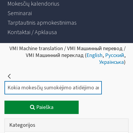
Mokesčių kalendorius
Seminarai
Tarptautinis apmokestinimas
Kontaktai / Apklausa
VMI Machine translation / VMI Машинный перевод /
VMI Машинний переклад (
English
,
Русский
,
Українська
)
Paieška
Kategorijos