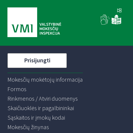
Prisijungti
Mokesčių mokėtojų informacija
Formos
Rinkmenos / Atviri duomenys
Skaičiuoklės ir pagalbininkai
Sąskaitos ir įmokų kodai
Mokesčių žinynas