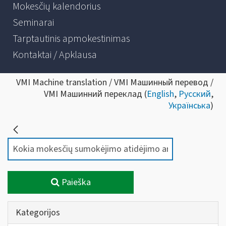
Mokesčių kalendorius
Seminarai
Tarptautinis apmokestinimas
Kontaktai / Apklausa
VMI Machine translation / VMI Машинный перевод /
VMI Машинний переклад (
English
,
Русский
,
Українська
)
Paieška
Kategorijos