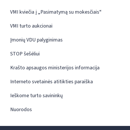
VMI kviečia į „Pasimatymą su mokesčiais“
VMI turto aukcionai
Įmonių VDU palyginimas
STOP šešėliui
Krašto apsaugos ministerijos informacija
Interneto svetainės atitikties paraiška
Ieškome turto savininkų
Nuorodos