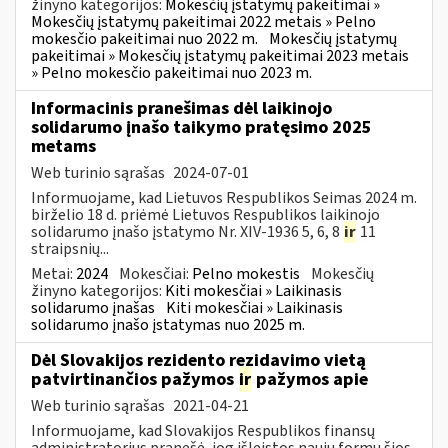
žinyno kategorijos:
Mokesčių įstatymų pakeitimai »
Mokesčių įstatymų pakeitimai 2022 metais » Pelno
mokesčio pakeitimai nuo 2022 m.
Mokesčių įstatymų
pakeitimai » Mokesčių įstatymų pakeitimai 2023 metais
» Pelno mokesčio pakeitimai nuo 2023 m.
Informacinis pranešimas dėl laikinojo
solidarumo įnašo taikymo pratęsimo 2025
metams
Web turinio sąrašas
2024-07-01
Informuojame, kad Lietuvos Respublikos Seimas 2024 m.
birželio 18 d. priėmė Lietuvos Respublikos laikinojo
solidarumo įnašo įstatymo Nr. XIV-1936 5, 6, 8
ir
11
straipsnių...
Metai:
2024
Mokesčiai:
Pelno mokestis
Mokesčių
žinyno kategorijos:
Kiti mokesčiai » Laikinasis
solidarumo įnašas
Kiti mokesčiai » Laikinasis
solidarumo įnašo įstatymas nuo 2025 m.
Dėl Slovakijos rezidento rezidavimo vietą
patvirtinančios pažymos
ir
pažymos apie
Web turinio sąrašas
2021-04-21
Informuojame, kad Slovakijos Respublikos finansų
administratorius pranešė, jog išleistos naujų formų šios