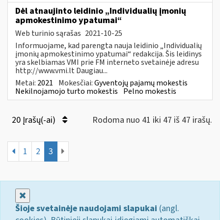
Dėl atnaujinto leidinio „Individualių įmonių
apmokestinimo ypatumai“
Web turinio sąrašas
2021-10-25
Informuojame, kad parengta nauja leidinio „Individualių
įmonių apmokestinimo ypatumai“ redakcija. Šis leidinys
yra skelbiamas VMI prie FM interneto svetainėje adresu
http://www.vmi.lt Daugiau...
Metai:
2021
Mokesčiai:
Gyventojų pajamų mokestis
Nekilnojamojo turto mokestis
Pelno mokestis
20 Įrašų(-ai)
Rodoma nuo 41 iki 47 iš 47 irašų.
1
2
3
Uždaryti
Šioje svetainėje naudojami slapukai
(angl.