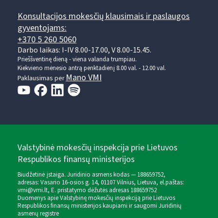
Konsultacijos mokesčių klausimais ir paslaugos
gyventojams:
+370 5 260 5060
Darbo laikas: I-IV 8.00-17.00, V 8.00-15.45.
Prieššventinę dieną - viena valanda trumpiau.
Kiekvieno mėnesio antrą penktadienį 8.00 val. - 12.00 val.
Mano VMI
Paklausimas per
Valstybinė mokesčių inspekcija prie Lietuvos
Respublikos finansų ministerijos
Biudžetinė įstaiga. Juridinio asmens kodas — 188659752,
adresas: Vasario 16-osios g. 14, 01107 Vilnius, Lietuva, el.paštas:
vmi@vmi.lt
, E. pristatymo dėžutės adresas 188659752
Duomenys apie Valstybinę mokesčių inspekciją prie Lietuvos
Respublikos finansų ministerijos kaupiami ir saugomi Juridinių
asmenų registre