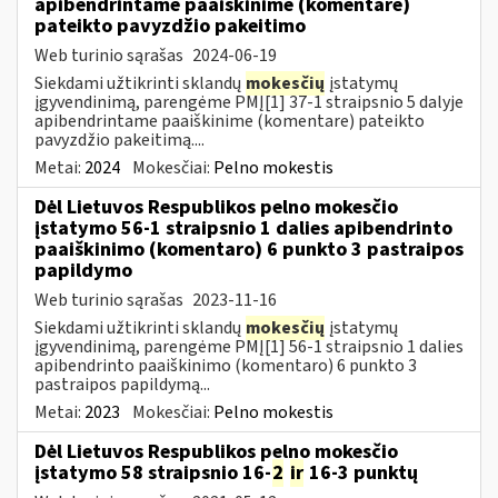
apibendrintame paaiškinime (komentare)
pateikto pavyzdžio pakeitimo
Web turinio sąrašas
2024-06-19
Siekdami užtikrinti sklandų
mokesčių
įstatymų
įgyvendinimą, parengėme PMĮ[1] 37-1 straipsnio 5 dalyje
apibendrintame paaiškinime (komentare) pateikto
pavyzdžio pakeitimą....
Metai:
2024
Mokesčiai:
Pelno mokestis
Dėl Lietuvos Respublikos pelno mokesčio
įstatymo 56-1 straipsnio 1 dalies apibendrinto
paaiškinimo (komentaro) 6 punkto 3 pastraipos
papildymo
Web turinio sąrašas
2023-11-16
Siekdami užtikrinti sklandų
mokesčių
įstatymų
įgyvendinimą, parengėme PMĮ[1] 56-1 straipsnio 1 dalies
apibendrinto paaiškinimo (komentaro) 6 punkto 3
pastraipos papildymą...
Metai:
2023
Mokesčiai:
Pelno mokestis
Dėl Lietuvos Respublikos pelno mokesčio
įstatymo 58 straipsnio 16-
2
ir
16-3 punktų