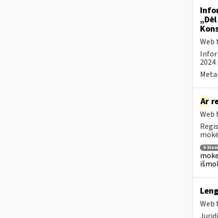
Info
„Dėl
Kons
Web t
Infor
2024 
Metai
Ar
re
Web t
Regis
mokėj
b klas
mokes
išmok
Leng
Web t
Juri