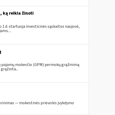
 ką reikia žinoti
1 d. startuoja investicinės sąskaitos naujovė,
ams....
ą
ojų pajamų mokesčio (GPM) permokų grąžinimą
grąžinta...
krinimas — mokestinės prievolės įvykdymo