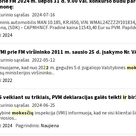
prie FM 2024 m. liepos 31 d. 9.00 val. konkurso būdu p
monę:
urinio sąrašas
2024-07-16
ninis automobilis MAN 10.185, KRJ650, VIN: WMAL24ZZZ2Y101834, 2
na, (SDK) – CAPMHNCF. Pradinė kaina 11543,40 Eur su PVM. Papildo
:
2024
VMI prie FM viršininko 2011 m. sausio 25 d. įsakymo Nr. 
urinio sąrašas
2022-05-12
muojame, kad nuo 202
2
m. gegužės 5 d. įsigaliojo Valstybinės
mok
sų ministerijos viršininko...
:
2022
S veikiant su trikiais, PVM deklaracijas galės teikti
ir
bir
urinio sąrašas
2024-06-25
ybinė
mokesčių
inspekcija (VMI) informuoja, kad ne visi klientai š
iosios...
:
2024
Pagrindinis:
Naujiena