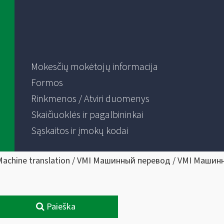
Mokesčių mokėtojų informacija
Formos
Rinkmenos / Atviri duomenys
Skaičiuoklės ir pagalbininkai
Sąskaitos ir įmokų kodai
Machine translation / VMI Машинный перевод / VMI Машин
Paieška