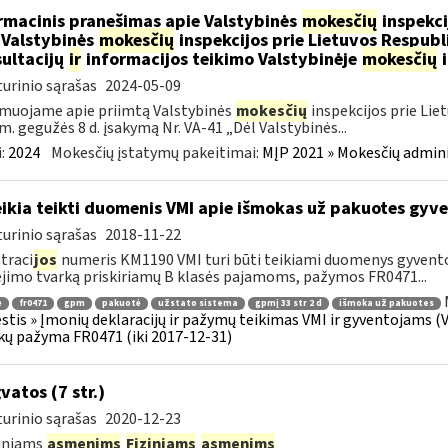
rmacinis pranešimas apie Valstybinės
mokesčių
inspekci
 Valstybinės
mokesčių
inspekcijos prie Lietuvos Respubli
ultacijų
ir
informacijos teikimo Valstybinėje
mokesčių
i
urinio sąrašas
2024-05-09
muojame apie priimtą Valstybinės
mokesčių
inspekcijos prie Lie
m. gegužės 8 d. įsakymą Nr. VA-41 „Dėl Valstybinės...
:
2024
Mokesčių įstatymų pakeitimai:
MĮP 2021 » Mokesčių admin
ikia teikti duomenis VMI apie išmokas už pakuotes gyv
urinio sąrašas
2018-11-22
traci
jos
numeris KM1190 VMI turi būti teikiami duomenys gyven
imo tvarką priskiriamų B klasės pajamoms, pažymos FR0471...
ė
fr0471
gpm
pakuotė
užstato sistema
gpmį 33 str 2 d
išmoka už pakuotes
tis » Įmonių deklaracijų ir pažymų teikimas VMI ir gyventojams (
ų pažyma FR0471 (iki 2017-12-31)
vatos (7 str.)
urinio sąrašas
2020-12-23
diniams
asmenims
Fiziniams
asmenims