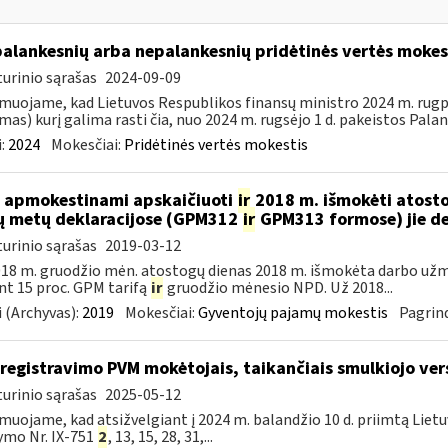
palankesnių arba nepalankesnių pridėtinės vertės moke
urinio sąrašas
2024-09-09
muojame, kad Lietuvos Respublikos finansų ministro 2024 m. rugpjū
mas) kurį galima rasti čia, nuo 2024 m. rugsėjo 1 d. pakeistos Palan
:
2024
Mokesčiai:
Pridėtinės vertės mokestis
 apmokestinami apskaičiuoti
ir
2018 m. išmokėti atosto
ų metų deklaracijose (GPM312
ir
GPM313 formose) jie d
urinio sąrašas
2019-03-12
18 m. gruodžio mėn. atostogų dienas 2018 m. išmokėta darbo už
nt 15 proc. GPM tarifą
ir
gruodžio mėnesio NPD. Už 2018...
 (Archyvas):
2019
Mokesčiai:
Gyventojų pajamų mokestis
Pagrind
iregistravimo PVM mokėtojais, taikančiais smulkiojo ve
urinio sąrašas
2025-05-12
muojame, kad atsižvelgiant į 2024 m. balandžio 10 d. priimtą Liet
ymo Nr. IX-751
2
, 13, 15, 28, 31,...