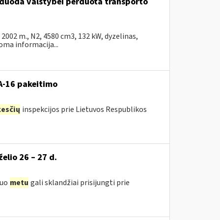
arduoda valstybei perduota transporto
002 m., N2, 4580 cm3, 132 kW, dyzelinas,
ma informacija...
VA-16 pakeitimo
esčių
inspekcijos prie Lietuvos Respublikos
želio 26 – 27 d.
iuo
metu
gali sklandžiai prisijungti prie