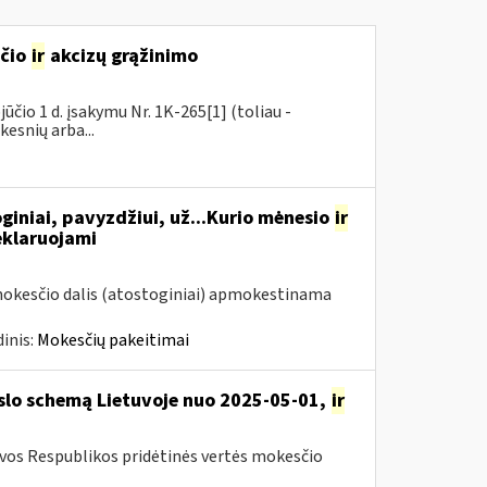
sčio
ir
akcizų grąžinimo
čio 1 d. įsakymu Nr. 1K-265[1] (toliau -
kesnių arba...
giniai, pavyzdžiui, už...Kurio mėnesio
ir
eklaruojami
mokesčio dalis (atostoginiai) apmokestinama
inis:
Mokesčių pakeitimai
rslo schemą Lietuvoje nuo 2025-05-01,
ir
uvos Respublikos pridėtinės vertės mokesčio