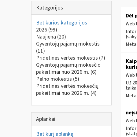
Kategorijos
Dėl 
Bet kurios kategorijos
Web t
2026
(99)
Infor
Naujiena
(20)
Įsaky
Gyventojų pajamų mokestis
Metai
(11)
Pridėtinės vertės mokestis
(7)
Kaip
Gyventojų pajamų mokesčio
kuri
pakeitimai nuo 2026 m.
(6)
Web t
Pelno mokestis
(5)
Už 20
Pridėtinės vertės mokesčių
taika
pakeitimai nuo 2026 m.
(4)
Metai
neįs
Aplankai
Web t
Infor
Bet kurį aplanką
įstat