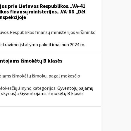
jos prie Lietuvos Respublikos...VA-41
kos finansų ministerijos...VA-66 „Dėl
nspekcijoje
tuvos Respublikos finansų ministerijos viršininko
istravimo įstatymo pakeitimai nuo 2024 m.
entojams išmokėtų B klasės
tojams išmokėtų išmokų, pagal mokesčio
Mokesčių žinyno kategorijos:
Gyventojų pajamų
V skyrius) » Gyventojams išmokėtų B klasės