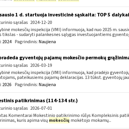
sausio 1 d. startuoja investicinė sąskaita: TOP 5 dalykai,
urinio sąrašas
2024-12-20
ybinė mokesčių inspekcija (VMI) informuoja, kad nuo 2025 m. sausio 
s tikslas - sudaryti palankesnes sąlygas investuojantiems gyventoj
:
2024
Pagrindinis:
Naujiena
pradeda gyventojų pajamų mokesčio permokų grąžinim
urinio sąrašas
2026-03-19
ybinė mokesčių inspekcija (VMI) informuoja, kad pradėjo gyvent
tojams, pateikusiems pajamų deklaracijas. 13 tūkst. gyventojų jau 
:
2026
Pagrindinis:
Naujiena
stinis patikrinimas (114-134 str.)
urinio sąrašas
2026-07-01
tas Komentarai Mokestinio patikrinimo rūšys Kompleksinis pati
rinimas, kuris apima visų
mokesčių
mokėtojo mokamų...