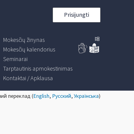
Prisijungti
Mokesčių žinynas
Mokesčių kalendorius
Seminarai
Tarptautinis apmokestinimas
Kontaktai / Apklausa
ний переклад (
English
,
Русский
,
Українська
)