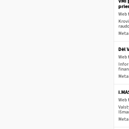
VMI 
prie
Web t
Krovi
raudo
Metai
Dėl 
Web t
Infor
finan
Metai
i.MA
Web t
Valst
Išman
Metai