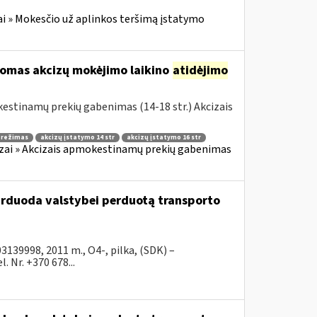
i » Mokesčio už aplinkos teršimą įstatymo
komas akcizų mokėjimo laikino
atidėjimo
estinamų prekių gabenimas (14-18 str.) Akcizais
o režimas
akcizų įstatymo 14 str
akcizų įstatymo 16 str
zai » Akcizais apmokestinamų prekių gabenimas
parduoda valstybei perduotą transporto
39998, 2011 m., O4-, pilka, (SDK) –
 Nr. +370 678...