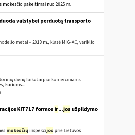
ės mokesčio pakeitimai nuo 2025 m.
arduoda valstybei perduotą transporto
elio metai – 2013 m., klasė MIG-AC, variklio
ndorinių dienų laikotarpiui komerciniams
s, kurioms...
aracijos KIT717 formos
ir
...
jos
užpildymo
nės
mokesčių
inspekci
jos
prie Lietuvos