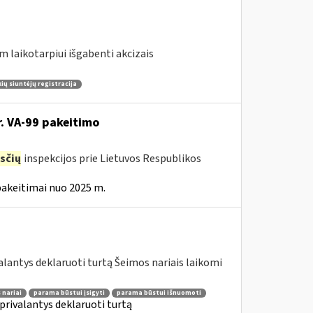
m laikotarpiui išgabenti akcizais
ų siuntėjų registracija
r. VA-99 pakeitimo
sčių
inspekcijos prie Lietuvos Respublikos
pakeitimai nuo 2025 m.
lantys deklaruoti turtą Šeimos nariais laikomi
 nariai
parama būstui įsigyti
parama būstui išnuomoti
privalantys deklaruoti turtą