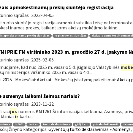
zais apmokestinamų prekių siuntėjo registracija
urinio sąrašas
2023-04-05
truoto siuntėjo registracija asmeniui suteikia teisę neterminuota
estinamas prekes, taikant joms akcizų mokėjimo laikino...
is apmokestinamų prekių siuntėjas
registruotas siuntėjas
akcizais apmokestinamų preki
VMI PRIE FM viršininko 2023 m. gruodžio 27 d. įsakymo N
urinio sąrašas
2025-02-05
muojame, kad nuo 2025 m. vasario 5 d. įsigaliojo Valstybinės
moke
sų ministerijos viršininko 2025 m. vasario 4 d....
:
2025
Mokesčiai:
Akcizai
Mokesčių įstatymų pakeitimai:
Akcizų 
e asmenys laikomi šeimos nariais?
urinio sąrašas
2023-11-22
traci
jos
numeris KM1261 Ši informacija skelbiama: Asmenys, priva
ktiniai
ir
kartu...
ravimas
fr0001
turtas
turto deklaravimas
gtdį 2 str
privalo deklaruoti
šeimos
čių žinyno kategorijos:
Gyventojų turto deklaravimas » Asmenys, 