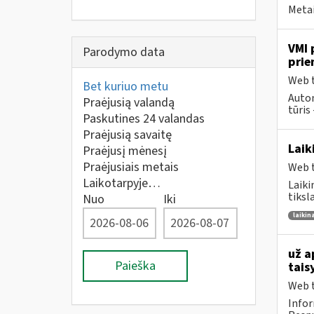
Metai
VMI 
Parodymo data
prie
Web t
Bet kuriuo metu
Autom
Praėjusią valandą
tūris 
Paskutines 24 valandas
Praėjusią savaitę
Laik
Praėjusį mėnesį
Praėjusiais metais
Web t
Laikotarpyje…
Laiki
tiksl
Nuo
Iki
laikin
už a
Paieška
tais
Web t
Infor