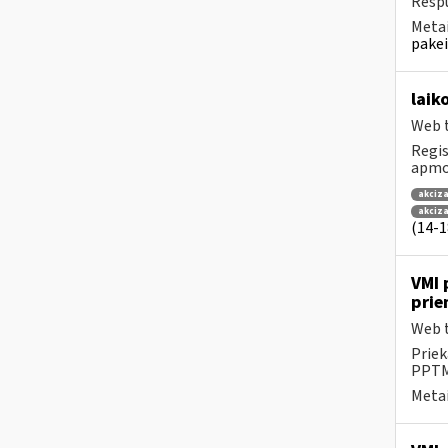
Respu
Metai
pakei
laik
Web t
Regis
apmok
akciza
akciz
(14-18
VMI 
prie
Web t
Priek
PPTME
Metai