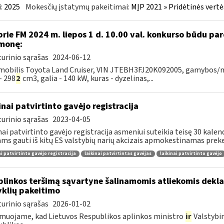
:
2025
Mokesčių įstatymų pakeitimai:
MĮP 2021 » Pridėtinės vert
prie FM 2024 m. liepos 1 d. 10.00 val. konkurso būdu p
monę:
urinio sąrašas
2024-06-12
obilis Toyota Land Cruiser, VIN JTEBH3FJ20K092005, gamybos/mod
- 298
2
cm3, galia - 140 kW, kuras - dyzelinas,...
inai patvirtinto gavėjo registracija
urinio sąrašas
2023-04-05
nai patvirtinto gavėjo registracija asmeniui suteikia teisę 30 kale
ams gauti iš kitų ES valstybių narių akcizais apmokestinamas preke
ai patvirtinto gavėjo registracija
laikinai patvirtintas gavėjas
laikinai patvirtinto gavėjo
plinkos teršimą sąvartyne šalinamomis atliekomis dekl
yklių pakeitimo
urinio sąrašas
2026-01-02
muojame, kad Lietuvos Respublikos aplinkos ministro
ir
Valstybi