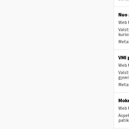
Nuo 
Web t
Valst
kurio
Metai
VMI 
Web t
Valst
gyven
Metai
Moke
Web t
Aspek
patik