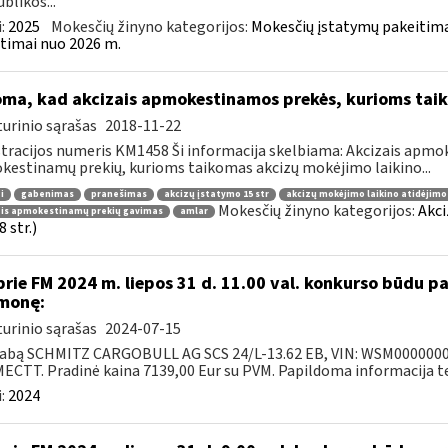
blikos...
:
2025
Mokesčių žinyno kategorijos:
Mokesčių įstatymų pakeitima
timai nuo 2026 m.
oma, kad akcizais apmokestinamos prekės, kurioms tai
urinio sąrašas
2018-11-22
tracijos numeris KM1458 Ši informacija skelbiama: Akcizais apmok
estinamų prekių, kurioms taikomas akcizų mokėjimo laikino...
i
gabenimas
pranešimas
akcizų įstatymo 15 str
akcizų mokėjimo laikino atidėjim
Mokesčių žinyno kategorijos:
Akci
ais apmokestinamų prekių gavimas
amlar
 str.)
prie FM 2024 m. liepos 31 d. 11.00 val. konkurso būdu 
monę:
urinio sąrašas
2024-07-15
abą SCHMITZ CARGOBULL AG SCS 24/L-13.62 EB, VIN: WSM000000031
CTT. Pradinė kaina 7139,00 Eur su PVM. Papildoma informacija tel.
:
2024