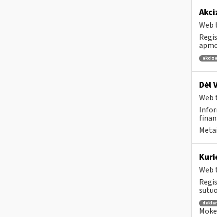
Akci
Web t
Regis
apmok
akciza
Dėl 
Web t
Infor
finan
Metai
Kuri
Web t
Regis
sutuo
dekla
Mokes