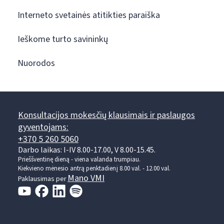
Interneto svetainės atitikties paraiška
Ieškome turto savininkų
Nuorodos
Konsultacijos mokesčių klausimais ir paslaugos
gyventojams:
+370 5 260 5060
Darbo laikas: I-IV 8.00-17.00, V 8.00-15.45.
Prieššventinę dieną - viena valanda trumpiau.
Kiekvieno mėnesio antrą penktadienį 8.00 val. - 12.00 val.
Mano VMI
Paklausimas per