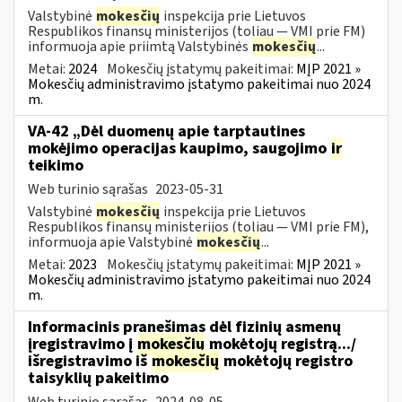
Valstybinė
mokesčių
inspekcija prie Lietuvos
Respublikos finansų ministerijos (toliau ― VMI prie FM)
informuoja apie priimtą Valstybinės
mokesčių
...
Metai:
2024
Mokesčių įstatymų pakeitimai:
MĮP 2021 »
Mokesčių administravimo įstatymo pakeitimai nuo 2024
m.
VA-42 „Dėl duomenų apie tarptautines
mokėjimo operacijas kaupimo, saugojimo
ir
teikimo
Web turinio sąrašas
2023-05-31
Valstybinė
mokesčių
inspekcija prie Lietuvos
Respublikos finansų ministerijos (toliau ― VMI prie FM),
informuoja apie Valstybinė
mokesčių
...
Metai:
2023
Mokesčių įstatymų pakeitimai:
MĮP 2021 »
Mokesčių administravimo įstatymo pakeitimai nuo 2024
m.
Informacinis pranešimas dėl fizinių asmenų
įregistravimo į
mokesčių
mokėtojų registrą.../
išregistravimo iš
mokesčių
mokėtojų registro
taisyklių pakeitimo
Web turinio sąrašas
2024-08-05