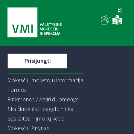
Prisijungti
Mokesčių mokėtojų informacija
Formos
Rinkmenos / Atviri duomenys
Skaičiuoklės ir pagalbininkai
Sąskaitos ir įmokų kodai
Mokesčių žinynas