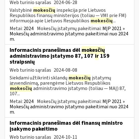
Web turinio sąrašas
2024-06-28
Valstybinė
mokesčių
inspekcija prie Lietuvos
Respublikos finansų ministerijos (toliau — VMI prie FM)
informuoja apie Lietuvos Respublikos
mokesčių
...
Metai:
2024
Mokesčių įstatymų pakeitimai:
MĮP 2021 »
Mokesčių administravimo įstatymo pakeitimai nuo 2024
m.
Informacinis pranešimas dėl
mokesčių
administravimo įstatymo 87, 107
ir
159
straipsnių
Web turinio sąrašas
2024-08-08
Siekdami užtikrinti sklandų
mokesčių
įstatymų
įgyvendinimą, parengėme Lietuvos Respublikos
mokesčių
administravimo įstatymo (toliau — MAĮ) 87,
107...
Metai:
2024
Mokesčių įstatymų pakeitimai:
MĮP 2021 »
Mokesčių administravimo įstatymo pakeitimai nuo 2024
m.
Informacinis pranešimas dėl finansų ministro
įsakymo pakeitimo
Web turinio sąrašas
2024-10-11