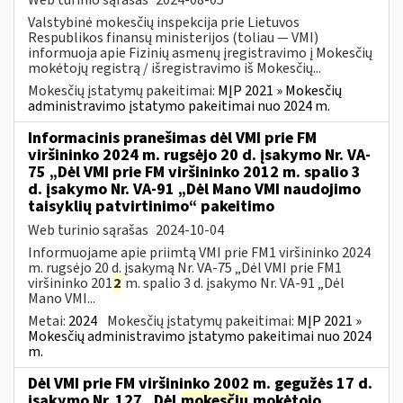
Valstybinė mokesčių inspekcija prie Lietuvos
Respublikos finansų ministerijos (toliau — VMI)
informuoja apie Fizinių asmenų įregistravimo į Mokesčių
mokėtojų registrą / išregistravimo iš Mokesčių...
Mokesčių įstatymų pakeitimai:
MĮP 2021 » Mokesčių
administravimo įstatymo pakeitimai nuo 2024 m.
Informacinis pranešimas dėl VMI prie FM
viršininko 2024 m. rugsėjo 20 d. įsakymo Nr. VA-
75 „Dėl VMI prie FM viršininko 2012 m. spalio 3
d. įsakymo Nr. VA-91 „Dėl Mano VMI naudojimo
taisyklių patvirtinimo“ pakeitimo
Web turinio sąrašas
2024-10-04
Informuojame apie priimtą VMI prie FM1 viršininko 2024
m. rugsėjo 20 d. įsakymą Nr. VA-75 „Dėl VMI prie FM1
viršininko 201
2
m. spalio 3 d. įsakymo Nr. VA-91 „Dėl
Mano VMI...
Metai:
2024
Mokesčių įstatymų pakeitimai:
MĮP 2021 »
Mokesčių administravimo įstatymo pakeitimai nuo 2024
m.
Dėl VMI prie FM viršininko 2002 m. gegužės 17 d.
įsakymo Nr. 127 „Dėl
mokesčių
mokėtojo