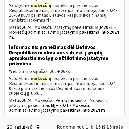
Valstybinė
mokesčių
inspekcija prie Lietuvos
Respublikos finansų ministerijos informuoja, kad 2024-
10-09 buvo priimtas Lietuvos Respublikos finansų
ministro įsakymas Nr....
Metai:
2024
Mokesčių įstatymų pakeitimai:
MĮP 2021 »
Mokesčių administravimo įstatymo pakeitimai nuo 2024
m.
Informacinis pranešimas dėl Lietuvos
Respublikos minimalaus subjektų grupių
apmokestinimo lygio užtikrinimo įstatymo
priėmimo
Web turinio sąrašas
2024-06-25
Valstybinė
mokesčių
inspekcija prie Lietuvos
Respublikos finansų ministerijos informuoja, kad 2024-
06-06 priimtas Lietuvos Respublikos minimalaus
subjektų grupių...
Metai:
2024
Mokesčiai:
Pelno mokestis
Mokesčių
įstatymų pakeitimai:
MĮP 2021 » Mokesčių
administravimo įstatymo pakeitimai nuo 2024 m.
20 Įrašų(-ai)
Rodoma nuo 1 iki 15 iš 15 irašų.