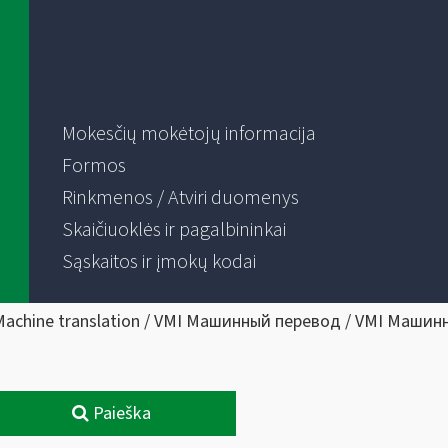
Mokesčių mokėtojų informacija
Formos
Rinkmenos / Atviri duomenys
Skaičiuoklės ir pagalbininkai
Sąskaitos ir įmokų kodai
Machine translation / VMI Машинный перевод / VMI Машин
Paieška