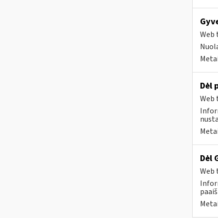
Gyve
Web t
Nuola
Metai
Dėl 
Web t
Infor
nusta
Metai
Dėl 
Web t
Infor
paaiš
Metai