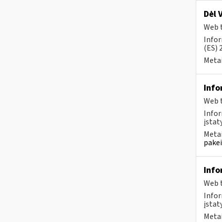
Dėl 
Web t
Infor
(ES) 
Metai
Info
Web t
Infor
įstaty
Metai
pakei
Info
Web t
Infor
įstat
Metai