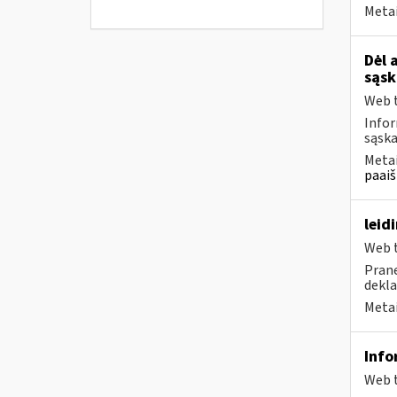
Metai
Dėl 
sąsk
Web t
Infor
sąska
Metai
paaiš
leid
Web t
Prane
dekla
Metai
Info
Web t