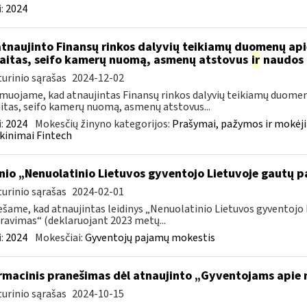
:
2024
atnaujinto Finansų rinkos dalyvių teikiamų duomenų ap
aitas, seifo kamerų nuomą, asmenų atstovus
ir
naudos 
urinio sąrašas
2024-12-02
muojame, kad atnaujintas Finansų rinkos dalyvių teikiamų duomen
itas, seifo kamerų nuomą, asmenų atstovus...
:
2024
Mokesčių žinyno kategorijos:
Prašymai, pažymos ir mokėj
kinimai Fintech
inio „Nenuolatinio Lietuvos gyventojo Lietuvoje gautų
urinio sąrašas
2024-02-01
šame, kad atnaujintas leidinys „Nenuolatinio Lietuvos gyventoj
ravimas“ (deklaruojant 2023 metų...
:
2024
Mokesčiai:
Gyventojų pajamų mokestis
rmacinis pranešimas dėl atnaujinto „Gyventojams apie n
urinio sąrašas
2024-10-15