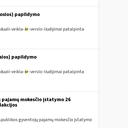
posios) papildymo
duali-veikla-
ir
-verslo-liudijimai patalpinta
osios) papildymo
duali-veikla-
ir
-verslo-liudijimai patalpinta
jų pajamų mokesčio įstatymo 26
dakcijos
Respublikos gyventojų pajamų mokesčio įstatymo