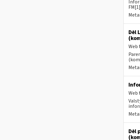
Infor
FM[1]
Metai
Dėl 
(kom
Web t
Paren
(kome
Metai
Info
Web t
Valst
infor
Metai
Dėl 
(kom