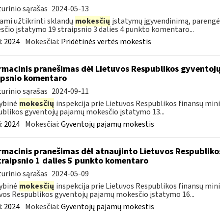
urinio sąrašas
2024-05-13
ami užtikrinti sklandų
mokesčių
įstatymų įgyvendinimą, parengė
čio įstatymo 19 straipsnio 3 dalies 4 punkto komentaro...
:
2024
Mokesčiai:
Pridėtinės vertės mokestis
rmacinis pranešimas dėl Lietuvos Respublikos gyvento
ipsnio komentaro
urinio sąrašas
2024-09-11
ybinė
mokesčių
inspekcija prie Lietuvos Respublikos finansų mini
blikos gyventojų pajamų mokesčio įstatymo 13...
:
2024
Mokesčiai:
Gyventojų pajamų mokestis
rmacinis pranešimas dėl atnaujinto Lietuvos Respublik
traipsnio 1 dalies 5 punkto komentaro
urinio sąrašas
2024-05-09
ybinė
mokesčių
inspekcija prie Lietuvos Respublikos finansų minis
vos Respublikos gyventojų pajamų mokesčio įstatymo 16...
:
2024
Mokesčiai:
Gyventojų pajamų mokestis