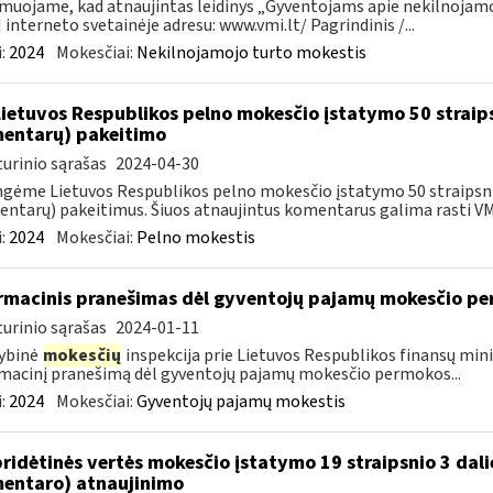
muojame, kad atnaujintas leidinys „Gyventojams apie nekilnojamoj
 interneto svetainėje adresu: www.vmi.lt/ Pagrindinis /...
:
2024
Mokesčiai:
Nekilnojamojo turto mokestis
Lietuvos Respublikos pelno mokesčio įstatymo 50 straip
entarų) pakeitimo
urinio sąrašas
2024-04-30
gėme Lietuvos Respublikos pelno mokesčio įstatymo 50 straipsnio
ntarų) pakeitimus. Šiuos atnaujintus komentarus galima rasti VMI
:
2024
Mokesčiai:
Pelno mokestis
rmacinis pranešimas dėl gyventojų pajamų mokesčio pe
urinio sąrašas
2024-01-11
ybinė
mokesčių
inspekcija prie Lietuvos Respublikos finansų mini
macinį pranešimą dėl gyventojų pajamų mokesčio permokos...
:
2024
Mokesčiai:
Gyventojų pajamų mokestis
pridėtinės vertės mokesčio įstatymo 19 straipsnio 3 dal
entaro) atnaujinimo