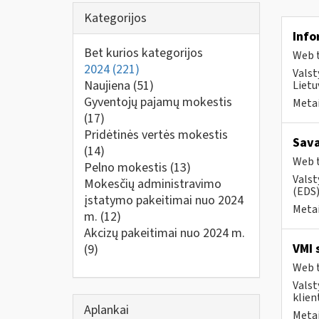
Kategorijos
Info
Bet kurios kategorijos
Web t
2024
(221)
Valst
Naujiena
(51)
Lietu
Gyventojų pajamų mokestis
Metai
(17)
Pridėtinės vertės mokestis
Sava
(14)
Web t
Pelno mokestis
(13)
Valst
Mokesčių administravimo
(EDS)
įstatymo pakeitimai nuo 2024
Metai
m.
(12)
Akcizų pakeitimai nuo 2024 m.
VMI 
(9)
Web t
Valst
klient
Aplankai
Metai