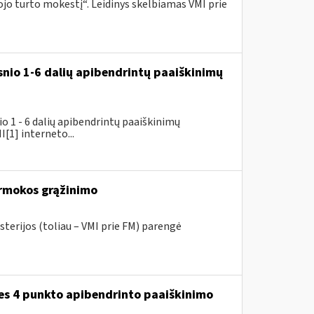
o turto mokestį“. Leidinys skelbiamas VMI prie
snio 1-6 dalių apibendrintų paaiškinimų
 1 - 6 dalių apibendrintų paaiškinimų
[1] interneto...
rmokos grąžinimo
sterijos (toliau – VMI prie FM) parengė
ies 4 punkto apibendrinto paaiškinimo