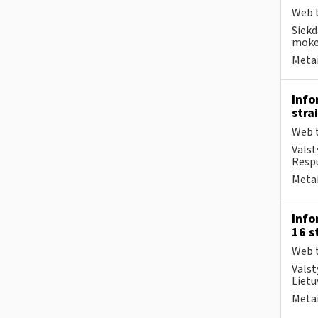
Web t
Siekd
mokes
Metai
Info
stra
Web t
Valst
Respu
Metai
Info
16 s
Web t
Valst
Lietu
Metai