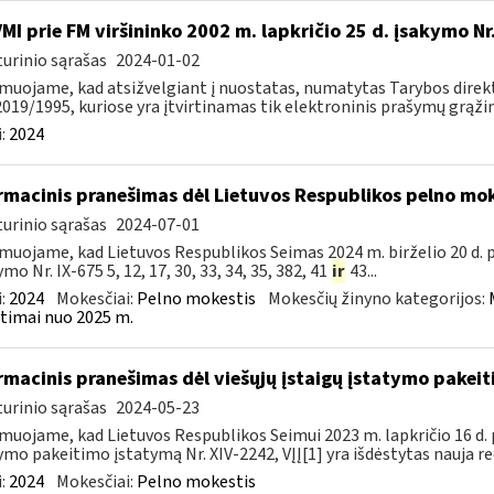
VMI prie FM viršininko 2002 m. lapkričio 25 d. įsakymo N
urinio sąrašas
2024-01-02
muojame, kad atsižvelgiant į nuostatas, numatytas Tarybos direkty
2019/1995, kuriose yra įtvirtinamas tik elektroninis prašymų grąžint
:
2024
rmacinis pranešimas dėl Lietuvos Respublikos pelno mo
urinio sąrašas
2024-07-01
muojame, kad Lietuvos Respublikos Seimas 2024 m. birželio 20 d.
mo Nr. IX-675 5, 12, 17, 30, 33, 34, 35, 382, 41
ir
43...
:
2024
Mokesčiai:
Pelno mokestis
Mokesčių žinyno kategorijos:
timai nuo 2025 m.
rmacinis pranešimas dėl viešųjų įstaigų įstatymo pakei
urinio sąrašas
2024-05-23
muojame, kad Lietuvos Respublikos Seimui 2023 m. lapkričio 16 d. 
ymo pakeitimo įstatymą Nr. XIV-2242, VĮĮ[1] yra išdėstytas nauja red
:
2024
Mokesčiai:
Pelno mokestis