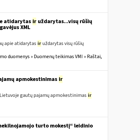
ie atidarytas
ir
uždarytas...visų rūšių
gavėjus XML
ų apie atidarytas
ir
uždarytas visų rūšių
imo duomenys » Duomenų teikimas VMI » Raštai,
 pajamų apmokestinimas
ir
o Lietuvoje gautų pajamų apmokestinimas
ir
ekilnojamojo turto mokestį“ leidinio