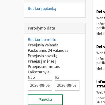
Bet kurį aplanką
Dėl 
Web t
Infor
Parodymo data
patik
Metai
Bet kuriuo metu
Praėjusią valandą
Dėl 
Paskutines 24 valandas
Web t
Praėjusią savaitę
Infor
Praėjusį mėnesį
patik
Praėjusiais metais
Metai
Laikotarpyje…
Nuo
Iki
Info
stra
Web t
Info
Paieška
26 st