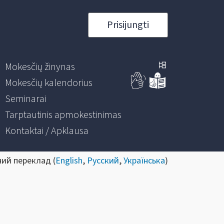
Prisijungti
Mokesčių žinynas
Mokesčių kalendorius
Seminarai
Tarptautinis apmokestinimas
Kontaktai / Apklausa
ний переклад (
English
,
Русский
,
Українська
)