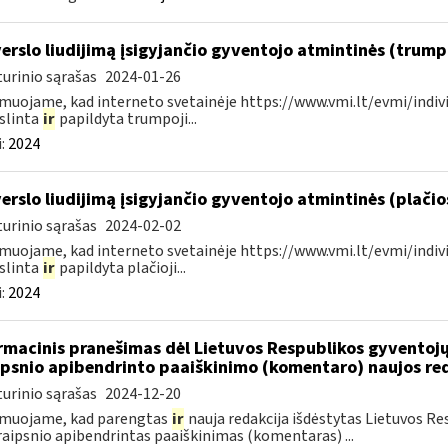
verslo liudijimą įsigyjančio gyventojo atmintinės (trum
urinio sąrašas
2024-01-26
muojame, kad interneto svetainėje https://www.vmi.lt/evmi/indivi
slinta
ir
papildyta trumpoji...
:
2024
verslo liudijimą įsigyjančio gyventojo atmintinės (plači
urinio sąrašas
2024-02-02
muojame, kad interneto svetainėje https://www.vmi.lt/evmi/indivi
slinta
ir
papildyta plačioji...
:
2024
rmacinis pranešimas dėl Lietuvos Respublikos gyvento
ipsnio apibendrinto paaiškinimo (komentaro) naujos re
urinio sąrašas
2024-12-20
rmuojame, kad parengtas
ir
nauja redakcija išdėstytas Lietuvos 
raipsnio apibendrintas paaiškinimas (komentaras) ...