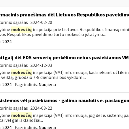
rmacinis pranešimas dėl Lietuvos Respublikos paveldi
urinio sąrašas
2024-02-20
ybinė
mokesčių
inspekcija prie Lietuvos Respublikos finansų minis
vos Respublikos paveldimo turto mokesčio įstatymo...
:
2024
itgalį dėl EDS serverių perkėlimo nebus pasiekiamos VM
urinio sąrašas
2024-12-03
ybinė
mokesčių
inspekcija (VMI) informuoja, kad siekiant užtikri
 veiklą, gruodžio 7-8 dienomis bus vykdomi...
:
2024
Pagrindinis:
Naujiena
sistemos vėl pasiekiamos - galima naudotis e. paslaugo
urinio sąrašas
2024-03-22
ybinė
mokesčių
inspekcija (VMI) informuoja, jog dėl e. sistemų 
ai vėl gali sklandžiai...
:
2024
Pagrindinis:
Naujiena