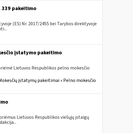
r. 339 pakeitimo
voje (ES) Nr. 2017/2455 bei Tarybos direktyvoje
i...
kesčio įstatymo pakeitimo
 priėmė Lietuvos Respublikos pelno mokesčio
Mokesčių įstatymų pakeitimai » Pelno mokesčio
timo
priėmus Lietuvos Respublikos viešųjų įstaigų
akcija...