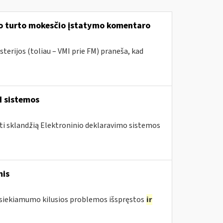
mo turto mokesčio įstatymo komentaro
terijos (toliau – VMI prie FM) praneša, kad
I sistemos
nti sklandžią Elektroninio deklaravimo sistemos
mis
pasiekiamumo kilusios problemos išspręstos
ir