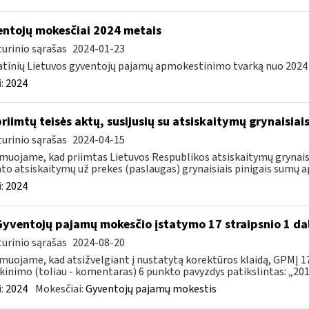
ntojų mokesčiai 2024 metais
urinio sąrašas
2024-01-23
tinių Lietuvos gyventojų pajamų apmokestinimo tvarką nuo 2024 m.
:
2024
priimtų teisės aktų, susijusių su atsiskaitymų grynaisia
urinio sąrašas
2024-04-15
muojame, kad priimtas Lietuvos Respublikos atsiskaitymų grynaisi
to atsiskaitymų už prekes (paslaugas) grynaisiais pinigais sumų ap
:
2024
Gyventojų pajamų mokesčio įstatymo 17 straipsnio 1 da
urinio sąrašas
2024-08-20
muojame, kad atsižvelgiant į nustatytą korektūros klaidą, GPMĮ 17
kinimo (toliau - komentaras) 6 punkto pavyzdys patikslintas: „2015
:
2024
Mokesčiai:
Gyventojų pajamų mokestis