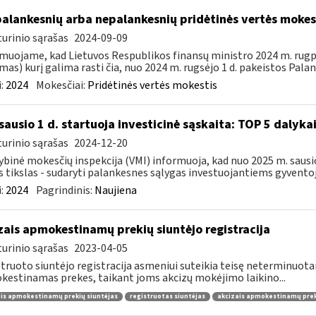
palankesnių arba nepalankesnių pridėtinės vertės moke
urinio sąrašas
2024-09-09
muojame, kad Lietuvos Respublikos finansų ministro 2024 m. rugpjū
mas) kurį galima rasti čia, nuo 2024 m. rugsėjo 1 d. pakeistos Palan
:
2024
Mokesčiai:
Pridėtinės vertės mokestis
sausio 1 d. startuoja investicinė sąskaita: TOP 5 dalykai,
urinio sąrašas
2024-12-20
ybinė mokesčių inspekcija (VMI) informuoja, kad nuo 2025 m. sausio 
s tikslas - sudaryti palankesnes sąlygas investuojantiems gyventoj
:
2024
Pagrindinis:
Naujiena
zais apmokestinamų prekių siuntėjo registracija
urinio sąrašas
2023-04-05
truoto siuntėjo registracija asmeniui suteikia teisę neterminuota
estinamas prekes, taikant joms akcizų mokėjimo laikino...
is apmokestinamų prekių siuntėjas
registruotas siuntėjas
akcizais apmokestinamų preki