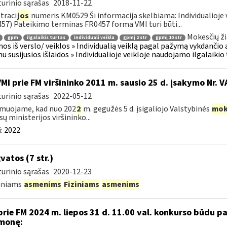
urinio sąrašas
2018-11-22
traci
jos
numeris KM0529 Ši informacija skelbiama: Individualioje 
57) Pateikimo terminas FR0457 forma VMI turi būti...
Mokesčių ži
gpm
ilgalaikis turtas
individuali veikla
gpmį 2 str
gpmį 10 str
os iš verslo/ veiklos » Individualią veiklą pagal pažymą vykdančio
u susijusios išlaidos » Individualioje veikloje naudojamo ilgalaiki
VMI prie FM viršininko 2011 m. sausio 25 d. įsakymo Nr. 
urinio sąrašas
2022-05-12
muojame, kad nuo 202
2
m. gegužės 5 d. įsigaliojo Valstybinės
mok
sų ministerijos viršininko...
:
2022
vatos (7 str.)
urinio sąrašas
2020-12-23
diniams
asmenims
Fiziniams
asmenims
prie FM 2024 m. liepos 31 d. 11.00 val. konkurso būdu 
monę: