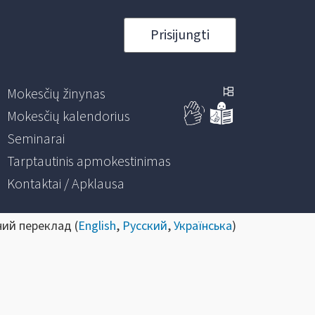
Prisijungti
Mokesčių žinynas
Mokesčių kalendorius
Seminarai
Tarptautinis apmokestinimas
Kontaktai / Apklausa
ний переклад (
English
,
Русский
,
Українська
)