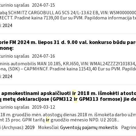
urinio sąrašas
2024-07-15
abą SCHMITZ CARGOBULL AG SCS 24/L-13.62 EB, VIN: WSM000000031
CTT. Pradinė kaina 7139,00 Eur su PVM. Papildoma informacija tel.
:
2024
prie FM 2024 m. liepos 31 d. 9.00 val. konkurso būdu p
monę:
urinio sąrašas
2024-07-16
ninis automobilis MAN 10.185, KRJ650, VIN: WMAL24ZZZ2Y101834, 2
na, (SDK) – CAPMHNCF. Pradinė kaina 11543,40 Eur su PVM. Papildo
:
2024
 apmokestinami apskaičiuoti
ir
2018 m. išmokėti atosto
ų metų deklaracijose (GPM312
ir
GPM313 formose) jie d
urinio sąrašas
2019-03-12
18 m. gruodžio mėn. atostogų dienas 2018 m. išmokėta darbo už
nt 15 proc. GPM tarifą
ir
gruodžio mėnesio NPD. Už 2018...
 (Archyvas):
2019
Mokesčiai:
Gyventojų pajamų mokestis
Pagrind