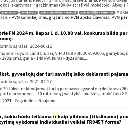
tracijos numeris KM0677 Ši informacija skelbiama: PVM sumokėji
kos įskaitymas ir grąžinimas (90-94 str.) PVM mokėtojai: Atvejis
Mokes
pvmį 92 str
pvmį 90 str
pvm sumokėjimo terminai
pvm mokėjimo terminas
tis » PVM sumokėjimas, grąžintino PVM apskaičiavimas, PVM per
prie FM 2024 m. liepos 1 d. 10.00 val. konkurso būdu p
monę:
urinio sąrašas
2024-06-12
obilis Toyota Land Cruiser, VIN JTEBH3FJ20K092005, gamybos/mod
- 298
2
cm3, galia - 140 kW, kuras - dyzelinas,...
ūkst. gyventojų dar turi savaitę laiko deklaruoti pajam
urinio sąrašas
2021-04-27
i 39 tūkst. nekilnojamąjį turtą pardavusių gyventojų deklaravo 26
porto priemones – 10 mln. eurų į valstybės biudžetą mokėtino GPM
:
2021
Pagrindinis:
Naujiena
, kokiu būdu teikiama
ir
kaip pildoma (tikslinama) pran
kyrimą vykdomai individualiai veiklai FR0457 forma?