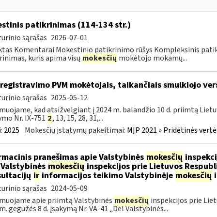
stinis patikrinimas (114-134 str.)
urinio sąrašas
2026-07-01
tas Komentarai Mokestinio patikrinimo rūšys Kompleksinis pati
rinimas, kuris apima visų
mokesčių
mokėtojo mokamų...
iregistravimo PVM mokėtojais, taikančiais smulkiojo ve
urinio sąrašas
2025-05-12
muojame, kad atsižvelgiant į 2024 m. balandžio 10 d. priimtą Liet
ymo Nr. IX-751
2
, 13, 15, 28, 31,...
:
2025
Mokesčių įstatymų pakeitimai:
MĮP 2021 » Pridėtinės vert
rmacinis pranešimas apie Valstybinės
mokesčių
inspekci
 Valstybinės
mokesčių
inspekcijos prie Lietuvos Respubli
ultacijų
ir
informacijos teikimo Valstybinėje
mokesčių
i
urinio sąrašas
2024-05-09
muojame apie priimtą Valstybinės
mokesčių
inspekcijos prie Lie
m. gegužės 8 d. įsakymą Nr. VA-41 „Dėl Valstybinės...