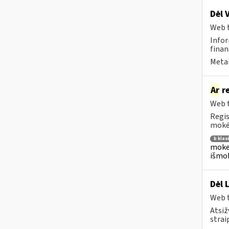
Dėl 
Web t
Infor
finan
Metai
Ar
re
Web t
Regis
mokėj
b klas
mokes
išmok
Dėl 
Web t
Atsiž
strai