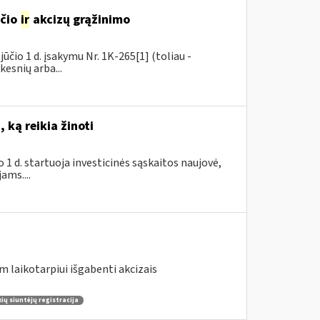
sčio
ir
akcizų grąžinimo
čio 1 d. įsakymu Nr. 1K-265[1] (toliau -
kesnių arba...
 ką reikia žinoti
1 d. startuoja investicinės sąskaitos naujovė,
ams....
m laikotarpiui išgabenti akcizais
ų siuntėjų registracija