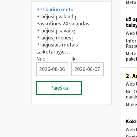
Metai
Bet kuriuo metu
Praėjusią valandą
už a
Paskutines 24 valandas
tais
Praėjusią savaitę
Web t
Praėjusį mėnesį
Infor
Praėjusiais metais
Respu
Laikotarpyje…
Metai
Nuo
Iki
pakei
2
.
A
Web t
Paieška
Ne, O
naudo
Mokes
Koki
Web t