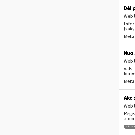
Dėl 
Web t
Infor
Įsaky
Metai
Nuo 
Web t
Valst
kurio
Metai
Akci
Web t
Regis
apmok
akciza