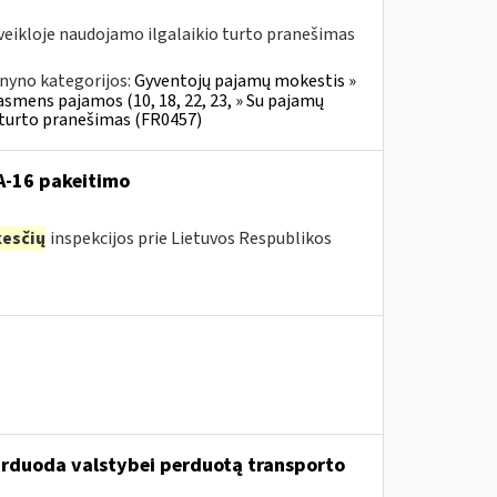
veikloje naudojamo ilgalaikio turto pranešimas
nyno kategorijos:
Gyventojų pajamų mokestis »
 asmens pajamos (10, 18, 22, 23, » Su pajamų
o turto pranešimas (FR0457)
VA-16 pakeitimo
esčių
inspekcijos prie Lietuvos Respublikos
parduoda valstybei perduotą transporto