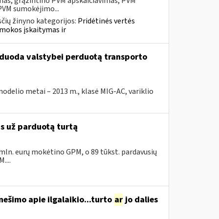
mas, grąžintino PVM apskaičiavimas, PVM
 PVM sumokėjimo...
čių žinyno kategorijos:
Pridėtinės vertės
mokos įskaitymas ir
arduoda valstybei perduotą transporto
elio metai – 2013 m., klasė MIG-AC, variklio
as už parduotą turtą
 mln. eurų mokėtino GPM, o 89 tūkst. pardavusių
....
ešimo apie ilgalaikio...turto
ar
jo dalies