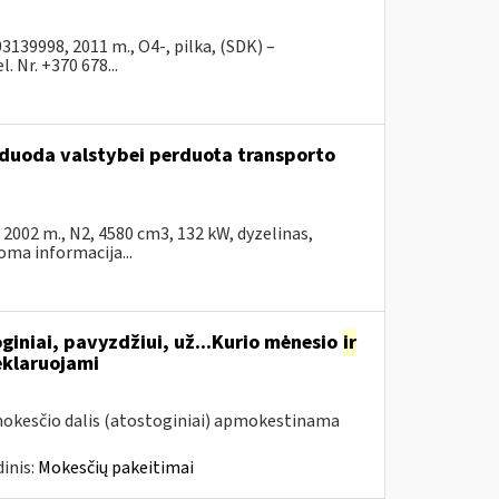
39998, 2011 m., O4-, pilka, (SDK) –
 Nr. +370 678...
arduoda valstybei perduota transporto
002 m., N2, 4580 cm3, 132 kW, dyzelinas,
ma informacija...
giniai, pavyzdžiui, už...Kurio mėnesio
ir
eklaruojami
mokesčio dalis (atostoginiai) apmokestinama
inis:
Mokesčių pakeitimai