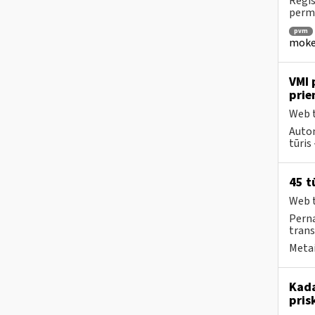
Regis
permo
pvm
mokes
VMI 
prie
Web t
Autom
tūris 
45 t
Web t
Perna
trans
Metai
Kada
pris