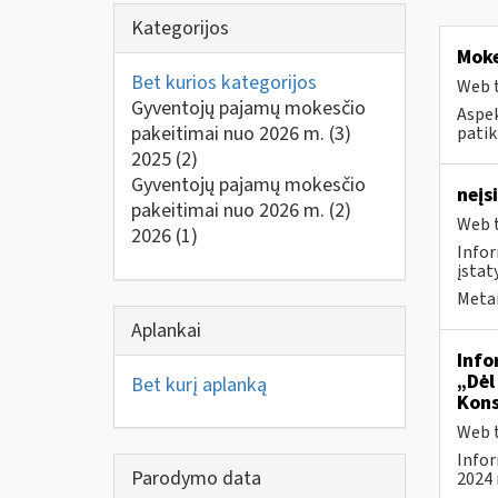
Kategorijos
Moke
Bet kurios kategorijos
Web t
Gyventojų pajamų mokesčio
Aspek
pakeitimai nuo 2026 m.
(3)
patik
2025
(2)
Gyventojų pajamų mokesčio
neįs
pakeitimai nuo 2026 m.
(2)
Web t
2026
(1)
Infor
įstat
Metai
Aplankai
Info
„Dėl
Bet kurį aplanką
Kons
Web t
Infor
Parodymo data
2024 