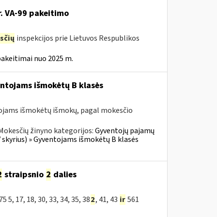
r. VA-99 pakeitimo
sčių
inspekcijos prie Lietuvos Respublikos
pakeitimai nuo 2025 m.
entojams išmokėtų B klasės
tojams išmokėtų išmokų, pagal mokesčio
Mokesčių žinyno kategorijos:
Gyventojų pajamų
V skyrius) » Gyventojams išmokėtų B klasės
2
straipsnio
2
dalies
, 17, 18, 30, 33, 34, 35, 38
2
, 41, 43
ir
561