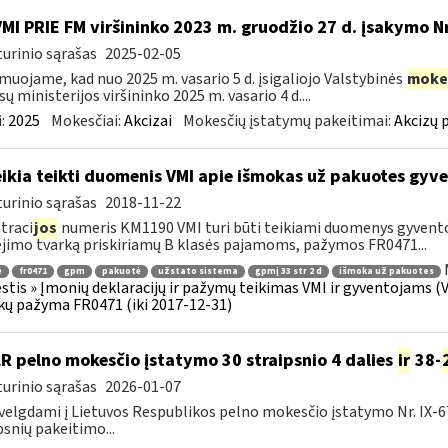
VMI PRIE FM viršininko 2023 m. gruodžio 27 d. įsakymo N
urinio sąrašas
2025-02-05
muojame, kad nuo 2025 m. vasario 5 d. įsigaliojo Valstybinės
moke
sų ministerijos viršininko 2025 m. vasario 4 d....
:
2025
Mokesčiai:
Akcizai
Mokesčių įstatymų pakeitimai:
Akcizų 
ikia teikti duomenis VMI apie išmokas už pakuotes gyv
urinio sąrašas
2018-11-22
traci
jos
numeris KM1190 VMI turi būti teikiami duomenys gyven
imo tvarką priskiriamų B klasės pajamoms, pažymos FR0471...
ė
fr0471
gpm
pakuotė
užstato sistema
gpmį 33 str 2 d
išmoka už pakuotes
tis » Įmonių deklaracijų ir pažymų teikimas VMI ir gyventojams (
ų pažyma FR0471 (iki 2017-12-31)
LR pelno mokesčio įstatymo 30 straipsnio 4 dalies
ir
38-
urinio sąrašas
2026-01-07
velgdami į Lietuvos Respublikos pelno mokesčio įstatymo Nr. IX-675 5
psnių pakeitimo...