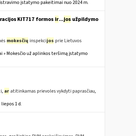
istravimo įstatymo pakeitimai nuo 2024 m.
aracijos KIT717 formos
ir
...
jos
užpildymo
nės
mokesčių
inspekci
jos
prie Lietuvos
i » Mokesčio už aplinkos teršimą įstatymo
i,
ar
atitinkamas prievoles vykdyti paprasčiau,
liepos 1 d.