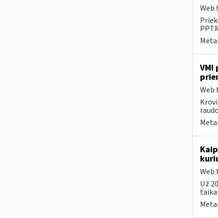
Web t
Priek
PPTME
Metai
VMI 
prie
Web t
Krovi
raudo
Metai
Kaip
kuri
Web t
Už 20
taika
Metai