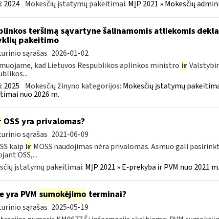
:
2024
Mokesčių įstatymų pakeitimai:
MĮP 2021 » Mokesčių admin
plinkos teršimą sąvartyne šalinamomis atliekomis dekl
yklių pakeitimo
urinio sąrašas
2026-01-02
muojame, kad Lietuvos Respublikos aplinkos ministro
ir
Valstybi
blikos...
:
2025
Mokesčių žinyno kategorijos:
Mokesčių įstatymų pakeitima
timai nuo 2026 m.
r
OSS yra privalomas?
urinio sąrašas
2021-06-09
SS kaip
ir
MOSS naudojimas nėra privalomas. Asmuo gali pasirinkt
jant OSS,...
čių įstatymų pakeitimai:
MĮP 2021 » E-prekyba ir PVM nuo 2021 m. 
e yra PVM
sumokėjimo
terminai?
urinio sąrašas
2025-05-19