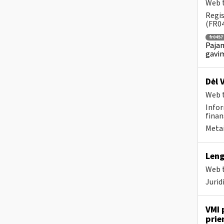
Web t
Regis
(FR04
fr0457
Pajam
gavim
Dėl 
Web t
Infor
finan
Metai
Leng
Web t
Juri
VMI 
prie