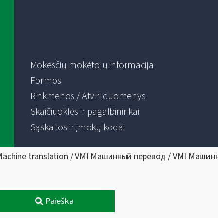
Mokesčių mokėtojų informacija
Formos
Rinkmenos / Atviri duomenys
Skaičiuoklės ir pagalbininkai
Sąskaitos ir įmokų kodai
Machine translation / VMI Машинный перевод / VMI Машин
Paieška