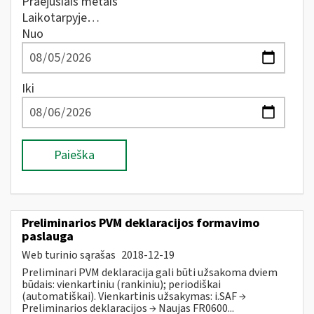
Praėjusiais metais
Laikotarpyje…
Nuo
Iki
Paieška
Preliminarios PVM deklaracijos formavimo
paslauga
Web turinio sąrašas
2018-12-19
Preliminari PVM deklaracija gali būti užsakoma dviem
būdais: vienkartiniu (rankiniu); periodiškai
(automatiškai). Vienkartinis užsakymas: i.SAF →
Preliminarios deklaracijos → Naujas FR0600...