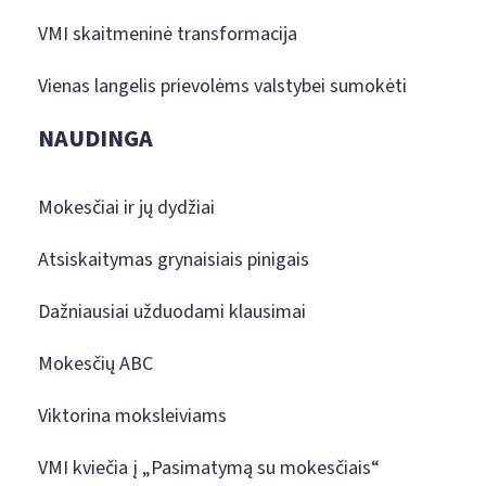
VMI skaitmeninė transformacija
Vienas langelis prievolėms valstybei sumokėti
NAUDINGA
Mokesčiai ir jų dydžiai
Atsiskaitymas grynaisiais pinigais
Dažniausiai užduodami klausimai
Mokesčių ABC
Viktorina moksleiviams
VMI kviečia į „Pasimatymą su mokesčiais“