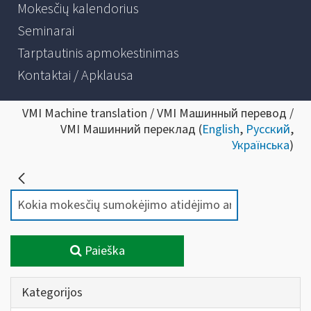
Mokesčių kalendorius
Seminarai
Tarptautinis apmokestinimas
Kontaktai / Apklausa
VMI Machine translation / VMI Машинный перевод /
VMI Машинний переклад (
English
,
Русский
,
Українська
)
Paieška
Kategorijos