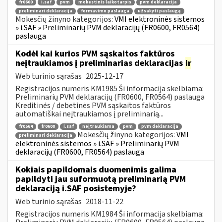
fr0600
i.saf
pvm
mokestinis laikotarpis
pvm deklaracija
preliminari deklaracija
formavimo paslauga
užsakyti paslaugą
Mokesčių žinyno kategorijos:
VMI elektroninės sistemos
» i.SAF » Preliminarių PVM deklaracijų (FR0600, FR0564)
paslauga
Kodėl kai kurios PVM sąskaitos faktūros
neįtraukiamos į preliminarias deklaracijas
ir
Web turinio sąrašas
2025-12-17
Registracijos numeris KM1985 Ši informacija skelbiama:
Preliminarių PVM deklaracijų (FR0600, FR0564) paslauga
Kreditinės / debetinės PVM sąskaitos faktūros
automatiškai neįtraukiamos į preliminarią...
fr0564
fr0600
i.saf
neįtraukiama
pvm
pvm deklaracija
Mokesčių žinyno kategorijos:
VMI
preliminari deklaracija
elektroninės sistemos » i.SAF » Preliminarių PVM
deklaracijų (FR0600, FR0564) paslauga
Kokiais papildomais duomenimis galima
papildyti jau suformuotą preliminarią PVM
deklaraciją i.SAF posistemyje?
Web turinio sąrašas
2018-11-22
Registracijos numeris KM1984 Ši informacija skelbiama: