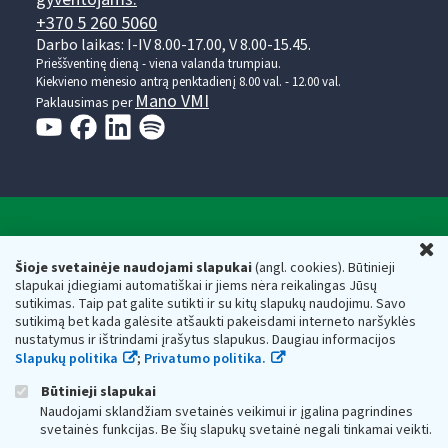
+370 5 260 5060
Darbo laikas: I-IV 8.00-17.00, V 8.00-15.45.
Prieššventinę dieną - viena valanda trumpiau.
Kiekvieno mėnesio antrą penktadienį 8.00 val. - 12.00 val.
Mano VMI
Paklausimas per
Valstybinė mokesčių inspekcija prie Lietuvos
U
Respublikos finansų ministerijos
Šioje svetainėje naudojami slapukai
(angl. cookies). Būtinieji
slapukai įdiegiami automatiškai ir jiems nėra reikalingas Jūsų
Biudžetinė įstaiga. Juridinio asmens kodas — 188659752,
sutikimas. Taip pat galite sutikti ir su kitų slapukų naudojimu. Savo
adresas: Vasario 16-osios g. 14, 01107 Vilnius, Lietuva, el.paštas:
sutikimą bet kada galėsite atšaukti pakeisdami interneto naršyklės
vmi@vmi.lt
, E. pristatymo dėžutės adresas 188659752
nustatymus ir ištrindami įrašytus slapukus. Daugiau informacijos
Duomenys apie Valstybinę mokesčių inspekciją prie Lietuvos
Slapukų politika
;
Privatumo politika.
Respublikos finansų ministerijos kaupiami ir saugomi Juridinių
asmenų registre
Būtinieji slapukai
Naudojami sklandžiam svetainės veikimui ir įgalina pagrindines
svetainės funkcijas. Be šių slapukų svetainė negali tinkamai veikti.