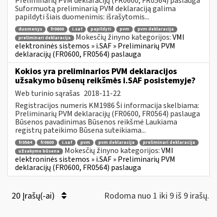
Preliminarių PVM deklaracijų (FR0600, FR0564) paslauga
Suformuotą preliminarią PVM deklaraciją galima
papildyti šiais duomenimis: išrašytomis...
duomenys
fr0600
i.saf
papildyti
pvm
pvm deklaracija
Mokesčių žinyno kategorijos:
VMI
preliminari deklaracija
elektroninės sistemos » i.SAF » Preliminarių PVM
deklaracijų (FR0600, FR0564) paslauga
Kokios yra preliminarios PVM deklaracijos
užsakymo būsenų reikšmės i.SAF posistemyje?
Web turinio sąrašas
2018-11-22
Registracijos numeris KM1986 Ši informacija skelbiama:
Preliminarių PVM deklaracijų (FR0600, FR0564) paslauga
Būsenos pavadinimas Būsenos reikšmė Laukiama
registrų pateikimo Būsena suteikiama...
fr0564
fr0600
i.saf
pvm
pvm deklaracija
preliminari deklaracija
Mokesčių žinyno kategorijos:
VMI
užsakymo būsena
elektroninės sistemos » i.SAF » Preliminarių PVM
deklaracijų (FR0600, FR0564) paslauga
20 Įrašų(-ai)
Rodoma nuo 1 iki 9 iš 9 irašų.