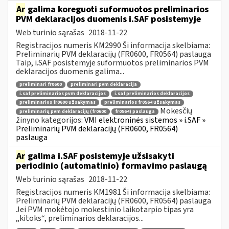
Ar
galima koreguoti suformuotos preliminarios
PVM deklaracijos duomenis i.SAF posistemyje
Web turinio sąrašas
2018-11-22
Registracijos numeris KM2990 Ši informacija skelbiama:
Preliminarių PVM deklaracijų (FR0600, FR0564) paslauga
Taip, i.SAF posistemyje suformuotos preliminarios PVM
deklaracijos duomenis galima...
preliminari fr0600
preliminari pvm deklaracija
i.saf preliminarios pvm deklaracijos
i.saf preliminarios deklaracijos
preliminarios fr0600 užsakymas
preliminarios fr0564 užsakymas
Mokesčių
preliminarių pvm deklaracijų (fr0600
fr0564) paslauga
žinyno kategorijos:
VMI elektroninės sistemos » i.SAF »
Preliminarių PVM deklaracijų (FR0600, FR0564)
paslauga
Ar
galima i.SAF posistemyje užsisakyti
periodinio (automatinio) formavimo paslaugą
Web turinio sąrašas
2018-11-22
Registracijos numeris KM1981 Ši informacija skelbiama:
Preliminarių PVM deklaracijų (FR0600, FR0564) paslauga
Jei PVM mokėtojo mokestinio laikotarpio tipas yra
„kitoks“, preliminarios deklaracijos...