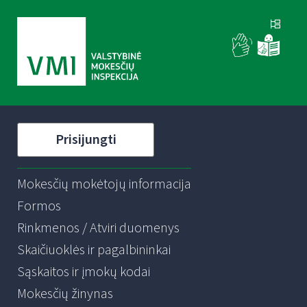
Prisijungti
Mokesčių mokėtojų informacija
Formos
Rinkmenos / Atviri duomenys
Skaičiuoklės ir pagalbininkai
Sąskaitos ir įmokų kodai
Mokesčių žinynas