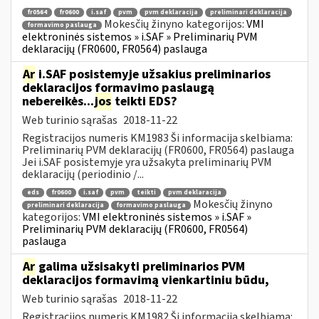
fr0564
fr0600
i.saf
pvm
pvm deklaracija
preliminari deklaracija
Mokesčių žinyno kategorijos:
VMI
formavimo paslauga
elektroninės sistemos » i.SAF » Preliminarių PVM
deklaracijų (FR0600, FR0564) paslauga
Ar
i.SAF posistemyje užsakius preliminarios
deklaracijos formavimo paslaugą
nebereikės...
jos
teikti EDS?
Web turinio sąrašas
2018-11-22
Registracijos numeris KM1983 Ši informacija skelbiama:
Preliminarių PVM deklaracijų (FR0600, FR0564) paslauga
Jei i.SAF posistemyje yra užsakyta preliminarių PVM
deklaracijų (periodinio /...
eds
fr0600
i.saf
pvm
teikti
pvm deklaracija
Mokesčių žinyno
preliminari deklaracija
formavimo paslauga
kategorijos:
VMI elektroninės sistemos » i.SAF »
Preliminarių PVM deklaracijų (FR0600, FR0564)
paslauga
Ar
galima užsisakyti preliminarios PVM
deklaracijos formavimą vienkartiniu būdu,
Web turinio sąrašas
2018-11-22
Registracijos numeris KM1982 Ši informacija skelbiama: