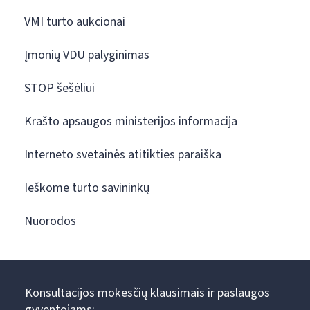
VMI turto aukcionai
Įmonių VDU palyginimas
STOP šešėliui
Krašto apsaugos ministerijos informacija
Interneto svetainės atitikties paraiška
Ieškome turto savininkų
Nuorodos
Konsultacijos mokesčių klausimais ir paslaugos
gyventojams: