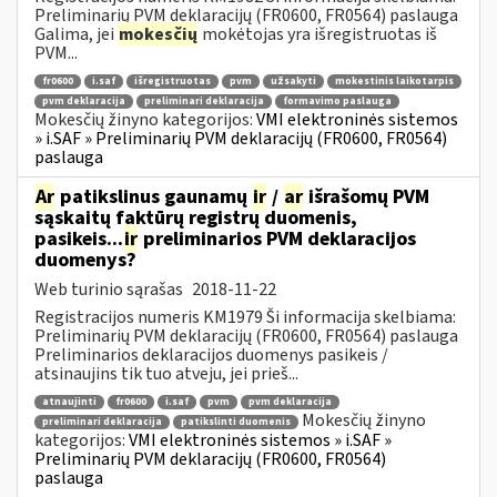
Preliminarių PVM deklaracijų (FR0600, FR0564) paslauga
Galima, jei
mokesčių
mokėtojas yra išregistruotas iš
PVM...
fr0600
i.saf
išregistruotas
pvm
užsakyti
mokestinis laikotarpis
pvm deklaracija
preliminari deklaracija
formavimo paslauga
Mokesčių žinyno kategorijos:
VMI elektroninės sistemos
» i.SAF » Preliminarių PVM deklaracijų (FR0600, FR0564)
paslauga
Ar
patikslinus gaunamų
ir
/
ar
išrašomų PVM
sąskaitų faktūrų registrų duomenis,
pasikeis...
ir
preliminarios PVM deklaracijos
duomenys?
Web turinio sąrašas
2018-11-22
Registracijos numeris KM1979 Ši informacija skelbiama:
Preliminarių PVM deklaracijų (FR0600, FR0564) paslauga
Preliminarios deklaracijos duomenys pasikeis /
atsinaujins tik tuo atveju, jei prieš...
atnaujinti
fr0600
i.saf
pvm
pvm deklaracija
Mokesčių žinyno
preliminari deklaracija
patikslinti duomenis
kategorijos:
VMI elektroninės sistemos » i.SAF »
Preliminarių PVM deklaracijų (FR0600, FR0564)
paslauga