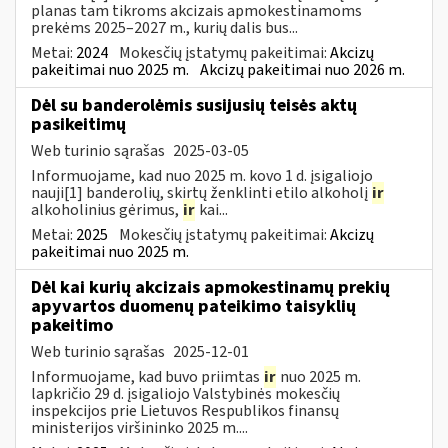
planas tam tikroms akcizais apmokestinamoms
prekėms 2025–2027 m., kurių dalis bus...
Metai:
2024
Mokesčių įstatymų pakeitimai:
Akcizų
pakeitimai nuo 2025 m.
Akcizų pakeitimai nuo 2026 m.
Dėl su banderolėmis susijusių teisės aktų
pasikeitimų
Web turinio sąrašas
2025-03-05
Informuojame, kad nuo 2025 m. kovo 1 d. įsigaliojo
nauji[1] banderolių, skirtų ženklinti etilo alkoholį
ir
alkoholinius gėrimus,
ir
kai...
Metai:
2025
Mokesčių įstatymų pakeitimai:
Akcizų
pakeitimai nuo 2025 m.
Dėl kai kurių akcizais apmokestinamų prekių
apyvartos duomenų pateikimo taisyklių
pakeitimo
Web turinio sąrašas
2025-12-01
Informuojame, kad buvo priimtas
ir
nuo 2025 m.
lapkričio 29 d. įsigaliojo Valstybinės mokesčių
inspekcijos prie Lietuvos Respublikos finansų
ministerijos viršininko 2025 m....