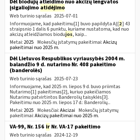
Dėl biodujų atleidimo nuo akcizų lengvatos
įsigaliojimo
atidėjimo
Web turinio sąrašas
2025-07-01
Informuojame, kad pakeitimu[1] buvo papildyta AĮ[
2
] 43
straipsnio 1 dalis 6 punktu, kuriame nustatoma, kad nuo
akcizų atleidžiamos biodu
jos
, kaip...
Metai:
2025
Mokesčių įstatymų pakeitimai:
Akcizų
pakeitimai nuo 2025 m.
Dėl Lietuvos Respublikos vyriausybės 2004 m.
balandžio 9 d. nutarimo Nr. 408 pakeitimo
(banderolės)
Web turinio sąrašas
2025-07-23
Informuojame, kad 2025 m. liepos 9 d. buvo priimtas
Nutarimo[1] pakeitimas[2], kuriuo pakeičiamos
Nutarimu patvirtintos Banderolių taisyklės[3].
Pakeitimu nuo 2025 m. liepos 17 d.: Banderolių...
Metai:
2025
Mokesčiai:
Akcizai
Mokesčių įstatymų
pakeitimai:
Akcizų pakeitimai nuo 2025 m.
VA-99, Nr. 156
ir
Nr. VA-17 pakeitimo
Web turinio sąrašas
2024-12-19