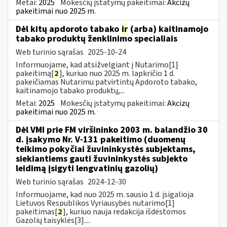
Metai:
2025
Mokesčių įstatymų pakeitimai:
Akcizų
pakeitimai nuo 2025 m.
Dėl kitų apdoroto tabako
ir
(arba) kaitinamojo
tabako produktų ženklinimo specialiais
Web turinio sąrašas
2025-10-24
Informuojame, kad atsižvelgiant į Nutarimo[1]
pakeitimą[
2
], kuriuo nuo 2025 m. lapkričio 1 d.
pakeičiamas Nutarimu patvirtintų Apdoroto tabako,
kaitinamojo tabako produktų,...
Metai:
2025
Mokesčių įstatymų pakeitimai:
Akcizų
pakeitimai nuo 2025 m.
Dėl VMI prie FM viršininko 2003 m. balandžio 30
d. įsakymo Nr. V-131 pakeitimo (duomenų
teikimo pokyčiai žuvininkystės subjektams,
siekiantiems gauti žuvininkystės subjekto
leidimą įsigyti lengvatinių gazolių)
Web turinio sąrašas
2024-12-30
Informuojame, kad nuo 2025 m. sausio 1 d. įsigalioja
Lietuvos Respublikos Vyriausybės nutarimo[1]
pakeitimas[
2
], kuriuo nauja redakcija išdėstomos
Gazolių taisyklės[3]....