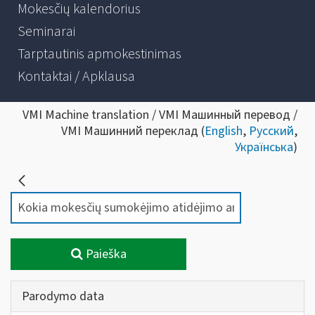
Mokesčių kalendorius
Seminarai
Tarptautinis apmokestinimas
Kontaktai / Apklausa
VMI Machine translation / VMI Машинный перевод /
VMI Машинний переклад (
English
,
Русский
,
Українська
)
Paieška
Parodymo data