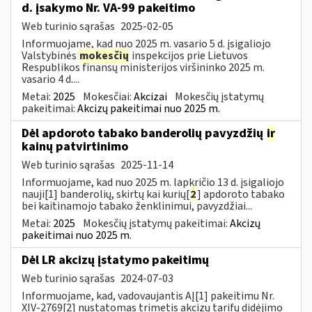
d. įsakymo Nr. VA-99 pakeitimo
Web turinio sąrašas
2025-02-05
Informuojame, kad nuo 2025 m. vasario 5 d. įsigaliojo
Valstybinės
mokesčių
inspekcijos prie Lietuvos
Respublikos finansų ministerijos viršininko 2025 m.
vasario 4 d....
Metai:
2025
Mokesčiai:
Akcizai
Mokesčių įstatymų
pakeitimai:
Akcizų pakeitimai nuo 2025 m.
Dėl apdoroto tabako banderolių pavyzdžių
ir
kainų patvirtinimo
Web turinio sąrašas
2025-11-14
Informuojame, kad nuo 2025 m. lapkričio 13 d. įsigaliojo
nauji[1] banderolių, skirtų kai kurių[
2
] apdoroto tabako
bei kaitinamojo tabako ženklinimui, pavyzdžiai...
Metai:
2025
Mokesčių įstatymų pakeitimai:
Akcizų
pakeitimai nuo 2025 m.
Dėl LR akcizų įstatymo pakeitimų
Web turinio sąrašas
2024-07-03
Informuojame, kad, vadovaujantis AĮ[1] pakeitimu Nr.
XIV-2769[2] nustatomas trimetis akcizų tarifų didėjimo