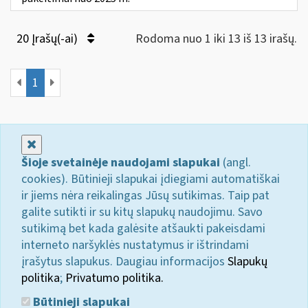
20 Įrašų(-ai)
Rodoma nuo 1 iki 13 iš 13 irašų.
1
Uždaryti
Šioje svetainėje naudojami slapukai
(angl.
cookies). Būtinieji slapukai įdiegiami automatiškai
ir jiems nėra reikalingas Jūsų sutikimas. Taip pat
galite sutikti ir su kitų slapukų naudojimu. Savo
sutikimą bet kada galėsite atšaukti pakeisdami
interneto naršyklės nustatymus ir ištrindami
įrašytus slapukus. Daugiau informacijos
Slapukų
politika
;
Privatumo politika.
Būtinieji slapukai