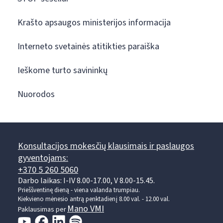
Krašto apsaugos ministerijos informacija
Interneto svetainės atitikties paraiška
Ieškome turto savininkų
Nuorodos
Konsultacijos mokesčių klausimais ir paslaugos
gyventojams:
+370 5 260 5060
Darbo laikas: I-IV 8.00-17.00, V 8.00-15.45.
Prieššventinę dieną - viena valanda trumpiau.
Kiekvieno mėnesio antrą penktadienį 8.00 val. - 12.00 val.
Mano VMI
Paklausimas per