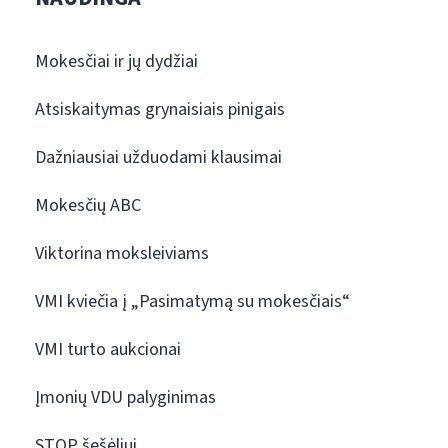
Mokesčiai ir jų dydžiai
Atsiskaitymas grynaisiais pinigais
Dažniausiai užduodami klausimai
Mokesčių ABC
Viktorina moksleiviams
VMI kviečia į „Pasimatymą su mokesčiais“
VMI turto aukcionai
Įmonių VDU palyginimas
STOP šešėliui