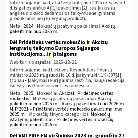
Informuojame, kad, atsižvelgiant į nuo 2025 m. sausio 1
d. įsigaliosiančius AĮ[1] pakeitimus[2], susijusius su
anglies dioksido dedamosios taikymu energiniams
produktams bei į Energinių produktų...
Metai:
2024
Mokesčių įstatymų pakeitimai:
Akcizų
pakeitimai nuo 2025 m.
Dėl Pridėtinės vertės mokesčio
ir
Akcizų
lengvatų taikymo Europos Sąjungos
institucijoms...
ir
įstaigoms
Web turinio sąrašas
2025-12-22
Informuojame, kad Lietuvos Respublikos finansų
ministro 2025 m. gruodžio 18 d. įsakymu Nr. 1K-307[1]
(toliau - Įsakymas) kurį galima rasti čia, nauja redakcija
išdėstytas Pridėtinės vertės mokesčio...
Metai:
2025
Mokesčiai:
Akcizai
Pridėtinės vertės
mokestis
Mokesčių įstatymų pakeitimai:
Akcizų
pakeitimai nuo 2025 m.
Akcizų pakeitimai nuo 2026 m.
MĮP 2021 » Pridėtinės vertės mokesčio pakeitimai nuo
2025 m.
Mokesčių žinyno kategorijos:
Mokesčių
įstatymų pakeitimai » Pridėtinės vertės mokesčių
pakeitimai nuo 2026 m.
Dėl VMI PRIE FM viršininko 2023 m. gruodžio 27