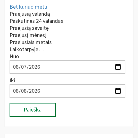
Bet kuriuo metu
Praėjusią valandą
Paskutines 24 valandas
Praėjusią savaitę
Praėjusį mėnesį
Praėjusiais metais
Laikotarpyje…
Nuo
Iki
Paieška