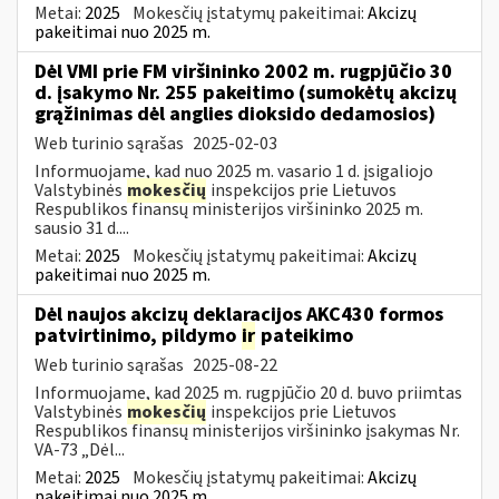
Metai:
2025
Mokesčių įstatymų pakeitimai:
Akcizų
pakeitimai nuo 2025 m.
Dėl VMI prie FM viršininko 2002 m. rugpjūčio 30
d. įsakymo Nr. 255 pakeitimo (sumokėtų akcizų
grąžinimas dėl anglies dioksido dedamosios)
Web turinio sąrašas
2025-02-03
Informuojame, kad nuo 2025 m. vasario 1 d. įsigaliojo
Valstybinės
mokesčių
inspekcijos prie Lietuvos
Respublikos finansų ministerijos viršininko 2025 m.
sausio 31 d....
Metai:
2025
Mokesčių įstatymų pakeitimai:
Akcizų
pakeitimai nuo 2025 m.
Dėl naujos akcizų deklaracijos AKC430 formos
patvirtinimo, pildymo
ir
pateikimo
Web turinio sąrašas
2025-08-22
Informuojame, kad 2025 m. rugpjūčio 20 d. buvo priimtas
Valstybinės
mokesčių
inspekcijos prie Lietuvos
Respublikos finansų ministerijos viršininko įsakymas Nr.
VA-73 „Dėl...
Metai:
2025
Mokesčių įstatymų pakeitimai:
Akcizų
pakeitimai nuo 2025 m.