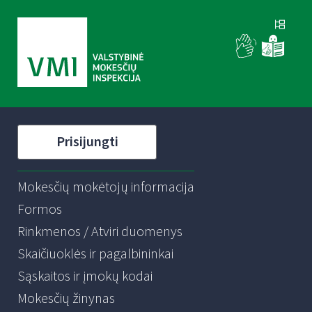
Prisijungti
Mokesčių mokėtojų informacija
Formos
Rinkmenos / Atviri duomenys
Skaičiuoklės ir pagalbininkai
Sąskaitos ir įmokų kodai
Mokesčių žinynas