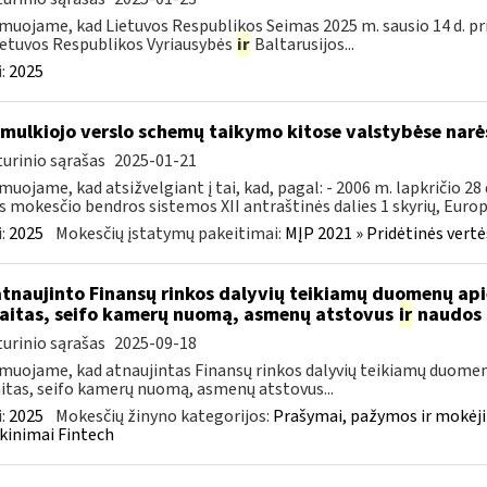
muojame, kad Lietuvos Respublikos Seimas 2025 m. sausio 14 d. pr
ietuvos Respublikos Vyriausybės
ir
Baltarusijos...
:
2025
smulkiojo verslo schemų taikymo kitose valstybėse narė
urinio sąrašas
2025-01-21
muojame, kad atsižvelgiant į tai, kad, pagal: - 2006 m. lapkričio 2
s mokesčio bendros sistemos XII antraštinės dalies 1 skyrių, Europo
:
2025
Mokesčių įstatymų pakeitimai:
MĮP 2021 » Pridėtinės vert
atnaujinto Finansų rinkos dalyvių teikiamų duomenų ap
aitas, seifo kamerų nuomą, asmenų atstovus
ir
naudos 
urinio sąrašas
2025-09-18
muojame, kad atnaujintas Finansų rinkos dalyvių teikiamų duomen
itas, seifo kamerų nuomą, asmenų atstovus...
:
2025
Mokesčių žinyno kategorijos:
Prašymai, pažymos ir mokėj
kinimai Fintech