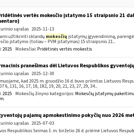
Pridėtinės vertės mokesčio įstatymo 15 straipsnio 21 da
entaro)
urinio sąrašas
2025-11-13
ami užtikrinti sklandų
mokesčių
įstatymų įgyvendinimą, parengė
čio įstatymo (toliau – PVM įstatymas) 15 straipsnio 21...
:
2025
Mokesčiai:
Pridėtinės vertės mokestis
rmacinis pranešimas dėl Lietuvos Respublikos gyvento
urinio sąrašas
2025-12-30
muojame, kad 2025 m. gruodžio 16 d. buvo priimtas Lietuvos Resp
7 6, 131, 16, 17, 18, 182, 19, 20, 21, 23, 27, 29, 34...
:
2025
Mokesčių žinyno kategorijos:
Mokesčių įstatymų pakeitima
m.
gyventojų pajamų apmokestinimo pokyčių nuo 2026 me
urinio sąrašas
2025-07-03
vos Respublikos Seimas š. m. birželio 26 d. priėmė Lietuvos Resp