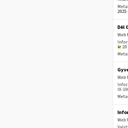
Metai
2025 
Dėl 
Web t
Infor
ir
20 
Metai
Gyve
Web t
Infor
IX-100
Metai
Info
Web t
Valst