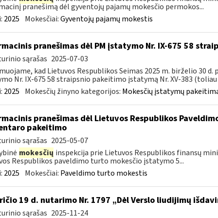
macinį pranešimą dėl gyventojų pajamų mokesčio permokos...
:
2025
Mokesčiai:
Gyventojų pajamų mokestis
rmacinis pranešimas dėl PM įstatymo Nr. IX-675 58 stra
urinio sąrašas
2025-07-03
muojame, kad Lietuvos Respublikos Seimas 2025 m. birželio 30 d.
ymo Nr. IX-675 58 straipsnio pakeitimo įstatymą Nr. XV-383 (toliau –
:
2025
Mokesčių žinyno kategorijos:
Mokesčių įstatymų pakeitima
rmacinis pranešimas dėl Lietuvos Respublikos Paveldimo
ntaro pakeitimo
urinio sąrašas
2025-05-07
ybinė
mokesčių
inspekcija prie Lietuvos Respublikos finansų minis
vos Respublikos paveldimo turto mokesčio įstatymo 5...
:
2025
Mokesčiai:
Paveldimo turto mokestis
ričio 19 d. nutarimo Nr. 1797 „Dėl Verslo liudijimų išd
urinio sąrašas
2025-11-24