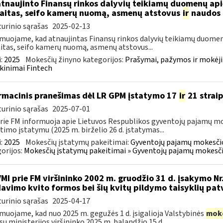
atnaujinto Finansų rinkos dalyvių teikiamų duomenų ap
aitas, seifo kamerų nuomą, asmenų atstovus
ir
naudos 
urinio sąrašas
2025-02-13
muojame, kad atnaujintas Finansų rinkos dalyvių teikiamų duomen
itas, seifo kamerų nuomą, asmenų atstovus...
:
2025
Mokesčių žinyno kategorijos:
Prašymai, pažymos ir mokėj
kinimai Fintech
rmacinis pranešimas dėl LR GPM įstatymo 17
ir
21 strai
urinio sąrašas
2025-07-01
rie FM informuoja apie Lietuvos Respublikos gyventojų pajamų mo
timo įstatymu (2025 m. birželio 26 d. įstatymas...
:
2025
Mokesčių įstatymų pakeitimai:
Gyventojų pajamų mokesčio
orijos:
Mokesčių įstatymų pakeitimai » Gyventojų pajamų mokesči
VMI prie FM viršininko 2002 m. gruodžio 31 d. įsakymo Nr
avimo kvito formos bei šių kvitų pildymo taisyklių pat
urinio sąrašas
2025-04-17
muojame, kad nuo 2025 m. gegužės 1 d. įsigalioja Valstybinės
mok
sų ministerijos viršininko 2025 m. balandžio 15 d....