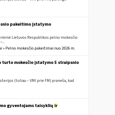
ipsnio pakeitimo įstatymo
 priėmė Lietuvos Respublikos pelno mokesčio
...
i » Pelno mokesčio pakeitimai nuo 2026 m.
 turto mokesčio įstatymo 5 straipsnio
terijos (toliau – VMI prie FM) praneša, kad
avimo gyventojams taisyklių
ir