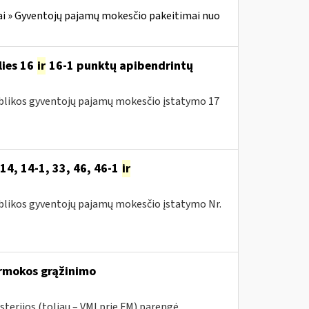
i » Gyventojų pajamų mokesčio pakeitimai nuo
lies 16
ir
16-1 punktų apibendrintų
publikos gyventojų pajamų mokesčio įstatymo 17
14, 14-1, 33, 46, 46-1
ir
publikos gyventojų pajamų mokesčio įstatymo Nr.
rmokos grąžinimo
sterijos (toliau – VMI prie FM) parengė