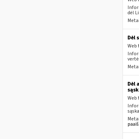
Infor
dėl L
Metai
Dėl 
Web t
Infor
vertė
Metai
Dėl 
sąsk
Web t
Infor
sąska
Metai
paaiš