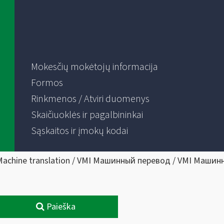
Mokesčių mokėtojų informacija
Formos
Rinkmenos / Atviri duomenys
Skaičiuoklės ir pagalbininkai
Sąskaitos ir įmokų kodai
Machine translation / VMI Машинный перевод / VMI Машин
Paieška