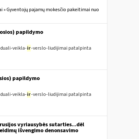
i » Gyventojų pajamų mokesčio pakeitimai nuo
posios) papildymo
duali-veikla-
ir
-verslo-liudijimai patalpinta
osios) papildymo
duali-veikla-
ir
-verslo-liudijimai patalpinta
usijos vyriausybės sutarties...dėl
žeidimų išvengimo denonsavimo