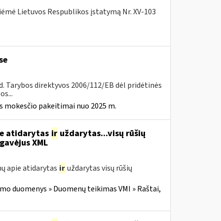
iėmė Lietuvos Respublikos įstatymą Nr. XV-103
se
8 d. Tarybos direktyvos 2006/112/EB dėl pridėtinės
s...
ės mokesčio pakeitimai nuo 2025 m.
ie atidarytas
ir
uždarytas...visų rūšių
gavėjus XML
ų apie atidarytas
ir
uždarytas visų rūšių
imo duomenys » Duomenų teikimas VMI » Raštai,