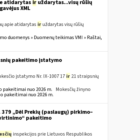
ie atidarytas
ir
uždarytas...visų rūšių
gavėjus XML
ų apie atidarytas
ir
uždarytas visų rūšių
imo duomenys » Duomenų teikimas VMI » Raštai,
psnių pakeitimo įstatymo
kesčio įstatymo Nr. IX-1007 17
ir
21 straipsnių
 pakeitimai nuo 2026 m.
Mokesčių žinyno
o pakeitimai nuo 2026 m.
. 379 „Dėl Prekių (paslaugų) pirkimo–
virtinimo“ pakeitimo
esčių
inspekcijos prie Lietuvos Respublikos