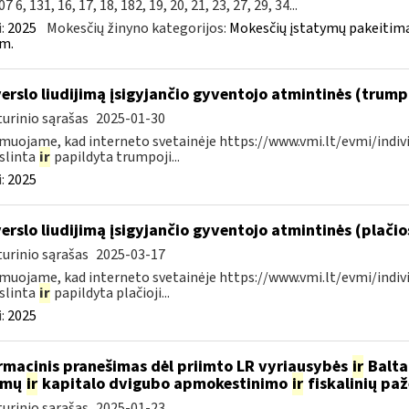
7 6, 131, 16, 17, 18, 182, 19, 20, 21, 23, 27, 29, 34...
:
2025
Mokesčių žinyno kategorijos:
Mokesčių įstatymų pakeitima
m.
verslo liudijimą įsigyjančio gyventojo atmintinės (trum
urinio sąrašas
2025-01-30
muojame, kad interneto svetainėje https://www.vmi.lt/evmi/indivi
slinta
ir
papildyta trumpoji...
:
2025
verslo liudijimą įsigyjančio gyventojo atmintinės (plači
urinio sąrašas
2025-03-17
muojame, kad interneto svetainėje https://www.vmi.lt/evmi/indivi
slinta
ir
papildyta plačioji...
:
2025
rmacinis pranešimas dėl priimto LR vyriausybės
ir
Baltar
amų
ir
kapitalo dvigubo apmokestinimo
ir
fiskalinių pa
urinio sąrašas
2025-01-23