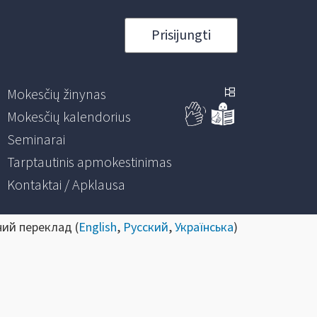
Prisijungti
Mokesčių žinynas
Mokesčių kalendorius
Seminarai
Tarptautinis apmokestinimas
Kontaktai / Apklausa
ний переклад (
English
,
Русский
,
Українська
)