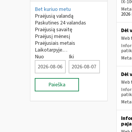
IX-100
Bet kuriuo metu
Metai
2026 
Praėjusią valandą
Paskutines 24 valandas
Praėjusią savaitę
Dėl 
Praėjusį mėnesį
Web t
Praėjusiais metais
Infor
Laikotarpyje…
patik
Nuo
Iki
Metai
Dėl 
Web t
Paieška
Infor
patik
Metai
Info
paj
Web t