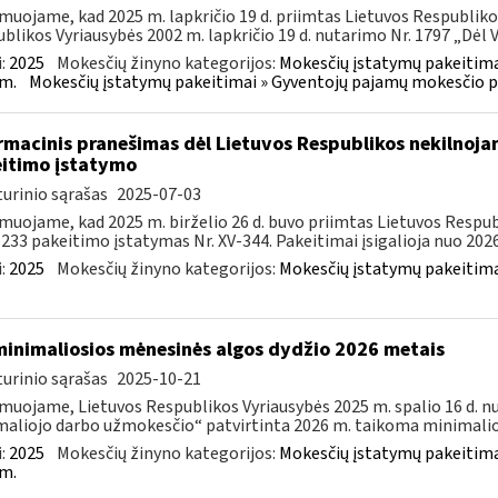
muojame, kad 2025 m. lapkričio 19 d. priimtas Lietuvos Respubliko
blikos Vyriausybės 2002 m. lapkričio 19 d. nutarimo Nr. 1797 „Dėl Ve
:
2025
Mokesčių žinyno kategorijos:
Mokesčių įstatymų pakeitima
m.
Mokesčių įstatymų pakeitimai » Gyventojų pajamų mokesčio p
rmacinis pranešimas dėl Lietuvos Respublikos nekilnoja
itimo įstatymo
urinio sąrašas
2025-07-03
muojame, kad 2025 m. birželio 26 d. buvo priimtas Lietuvos Resp
–233 pakeitimo įstatymas Nr. XV-344. Pakeitimai įsigalioja nuo 2026 
:
2025
Mokesčių žinyno kategorijos:
Mokesčių įstatymų pakeitima
minimaliosios mėnesinės algos dydžio 2026 metais
urinio sąrašas
2025-10-21
muojame, Lietuvos Respublikos Vyriausybės 2025 m. spalio 16 d. n
aliojo darbo užmokesčio“ patvirtinta 2026 m. taikoma minimalioj
:
2025
Mokesčių žinyno kategorijos:
Mokesčių įstatymų pakeitima
m.