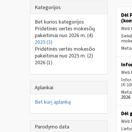
Kategorijos
Dėl 
(kom
Bet kurios kategorijos
Pridėtinės vertės mokesčių
Web t
pakeitimai nuo 2026 m.
(4)
Siekd
mokes
2025
(3)
Metai
Pridėtinės vertės mokesčio
pakeitimai nuo 2025 m.
(2)
2026
(1)
Info
Web t
Infor
IX-100
Aplankai
Metai
2026 
Bet kurį aplanką
Dėl 
Web t
Parodymo data
Lietu