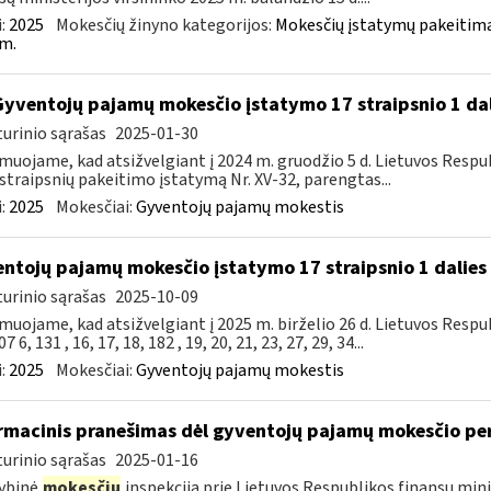
:
2025
Mokesčių žinyno kategorijos:
Mokesčių įstatymų pakeitima
m.
Gyventojų pajamų mokesčio įstatymo 17 straipsnio 1 da
urinio sąrašas
2025-01-30
muojame, kad atsižvelgiant į 2024 m. gruodžio 5 d. Lietuvos Res
straipsnių pakeitimo įstatymą Nr. XV-32, parengtas...
:
2025
Mokesčiai:
Gyventojų pajamų mokestis
ntojų pajamų mokesčio įstatymo 17 straipsnio 1 dalies 
urinio sąrašas
2025-10-09
muojame, kad atsižvelgiant į 2025 m. birželio 26 d. Lietuvos Res
7 6, 131 , 16, 17, 18, 182 , 19, 20, 21, 23, 27, 29, 34...
:
2025
Mokesčiai:
Gyventojų pajamų mokestis
rmacinis pranešimas dėl gyventojų pajamų mokesčio pe
urinio sąrašas
2025-01-16
ybinė
mokesčių
inspekcija prie Lietuvos Respublikos finansų mini