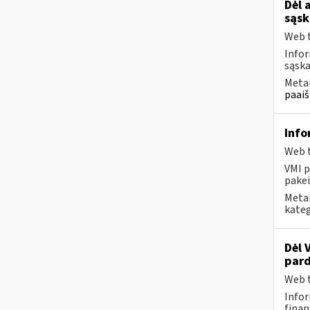
Dėl 
sąsk
Web t
Infor
sąska
Metai
paaiš
Info
Web t
VMI p
pakei
Metai
kateg
Dėl 
pard
Web t
Infor
finan