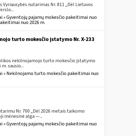
s Vyriausybės nutarimas Nr. 811 „Dėl Lietuvos
rslo...
i » Gyventojų pajamų mokesčio pakeitimai nuo
akeitimai nuo 2026 m.
mojo turto mokesčio įstatymo Nr. X-233
ublikos nekilnojamojo turto mokesčio įstatymo
m. sausio...
i » Nekilnojamo turto mokesčio pakeitimai nuo
utarimu Nr. 700 „Dėl 2026 metais taikomo
i mėnesinė alga —...
i » Gyventojų pajamų mokesčio pakeitimai nuo