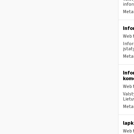
infor
Metai
Info
Web t
Infor
įstat
Metai
Info
kome
Web t
Valst
Lietu
Metai
lapk
Web t