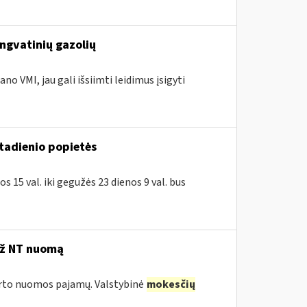
engvatinių gazolių
no VMI, jau gali išsiimti leidimus įsigyti
ktadienio popietės
 15 val. iki gegužės 23 dienos 9 val. bus
už NT nuomą
turto nuomos pajamų. Valstybinė
mokesčių