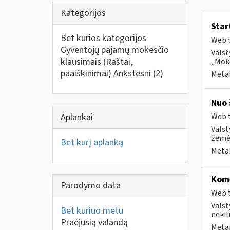
Kategorijos
Star
Bet kurios kategorijos
Web t
Gyventojų pajamų mokesčio
Valst
klausimais (Raštai,
„Moke
paaiškinimai) Ankstesni
(2)
Metai
Nuo 
Aplankai
Web t
Valst
žemės
Bet kurį aplanką
Metai
Kome
Parodymo data
Web t
Valst
Bet kuriuo metu
nekil
Praėjusią valandą
Metai