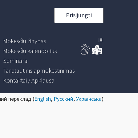
Prisijungti
Mokesčių žinynas
Mokesčių kalendorius
Seminarai
Tarptautinis apmokestinimas
Kontaktai / Apklausa
ний переклад (
English
,
Русский
,
Українська
)