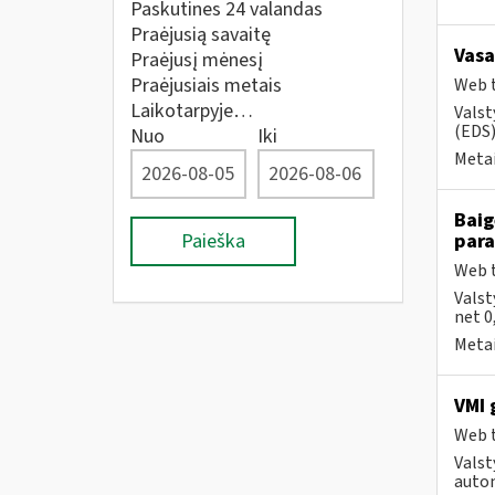
Paskutines 24 valandas
Praėjusią savaitę
Vasa
Praėjusį mėnesį
Praėjusiais metais
Web t
Laikotarpyje…
Valst
(EDS) 
Nuo
Iki
Metai
Baig
Paieška
par
Web t
Valst
net 0
Metai
VMI 
Web t
Valst
autom