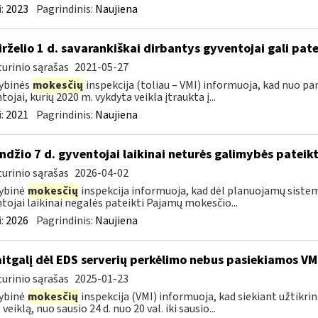
:
2023
Pagrindinis:
Naujiena
birželio 1 d. savarankiškai dirbantys gyventojai gali pate
urinio sąrašas
2021-05-27
ybinės
mokesčių
inspekcija (toliau – VMI) informuoja, kad nuo pa
tojai, kurių 2020 m. vykdyta veikla įtraukta į...
:
2021
Pagrindinis:
Naujiena
ndžio 7 d. gyventojai laikinai neturės galimybės pateik
urinio sąrašas
2026-04-02
ybinė
mokesčių
inspekcija informuoja, kad dėl planuojamų sistem
tojai laikinai negalės pateikti Pajamų mokesčio...
:
2026
Pagrindinis:
Naujiena
itgalį dėl EDS serverių perkėlimo nebus pasiekiamos VM
urinio sąrašas
2025-01-23
ybinė
mokesčių
inspekcija (VMI) informuoja, kad siekiant užtikri
veiklą, nuo sausio 24 d. nuo 20 val. iki sausio...