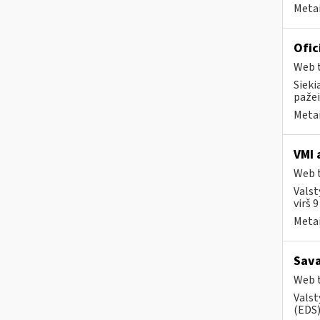
Metai
Ofic
Web t
Sieki
pažei
Metai
VMI 
Web t
Valst
virš 
Metai
Sava
Web t
Valst
(EDS) 