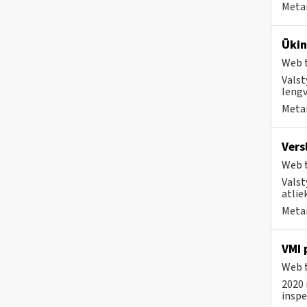
Metai
Ūkin
Web t
Valst
lengv
Metai
Vers
Web t
Valst
atlie
Metai
VMI 
Web t
2020 
inspe