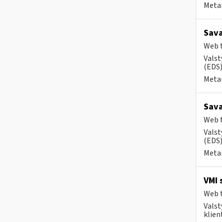
Metai
Sava
Web t
Valst
(EDS) 
Metai
Sava
Web t
Valst
(EDS)
Metai
VMI 
Web t
Valst
klient