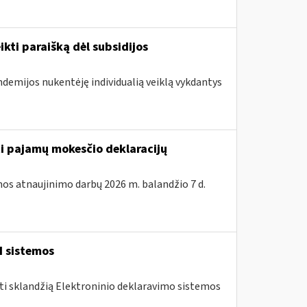
ikti paraišką dėl subsidijos
ndemijos nukentėję individualią veiklą vykdantys
ti pajamų mokesčio deklaracijų
os atnaujinimo darbų 2026 m. balandžio 7 d.
I sistemos
nti sklandžią Elektroninio deklaravimo sistemos