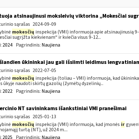
tuoja atsinaujinusi moksleivių viktorina „Mokesčiai sug
urinio sąrašas
2024-09-09
ybinė
mokesčių
inspekcija (VMI) informuoja apie atsinaujinusią 9-
sčiai sugrįžta kiekvienam“ ir kviečia visus 9-12...
:
2024
Pagrindinis:
Naujiena
šiandien ūkininkai jau gali išsiimti leidimus lengvatini
urinio sąrašas
2022-07-05
ybinė
mokesčių
inspekcija (toliau – VMI) informuoja, kad ūkininkai 
 ūkyje naudoti skirtų gazolių (žymėtų dyzelinių...
:
2022
Pagrindinis:
Naujiena
rcinio NT savininkams išankstiniai VMI pranešimai
urinio sąrašas
2025-01-13
ybinė
mokesčių
inspekcija (VMI) informuoja, kad įmonės
ir
gyvent
nojamąjį turtą (NT), už 2024 m....
:
2025
Pagrindinis:
Naujiena