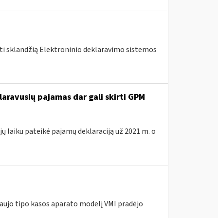
nti sklandžią Elektroninio deklaravimo sistemos
laravusių pajamas dar gali skirti GPM
ų laiku pateikė pajamų deklaraciją už 2021 m. o
naujo tipo kasos aparato modelį VMI pradėjo