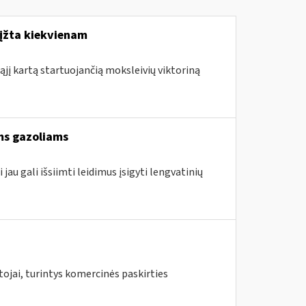
rįžta kiekvienam
ąjį kartą startuojančią moksleivių viktoriną
ams gazoliams
jau gali išsiimti leidimus įsigyti lengvatinių
ojai, turintys komercinės paskirties