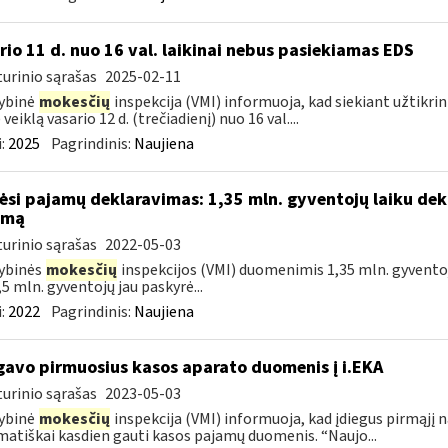
rio 11 d. nuo 16 val. laikinai nebus pasiekiamas EDS
urinio sąrašas
2025-02-11
ybinė
mokesčių
inspekcija (VMI) informuoja, kad siekiant užtikri
veiklą vasario 12 d. (trečiadienį) nuo 16 val....
:
2025
Pagrindinis:
Naujiena
ėsi pajamų deklaravimas: 1,35 mln. gyventojų laiku dek
amą
urinio sąrašas
2022-05-03
ybinės
mokesčių
inspekcijos (VMI) duomenimis 1,35 mln. gyventoj
,5 mln. gyventojų jau paskyrė...
:
2022
Pagrindinis:
Naujiena
gavo pirmuosius kasos aparato duomenis į i.EKA
urinio sąrašas
2023-05-03
ybinė
mokesčių
inspekcija (VMI) informuoja, kad įdiegus pirmąjį 
atiškai kasdien gauti kasos pajamų duomenis. “Naujo...