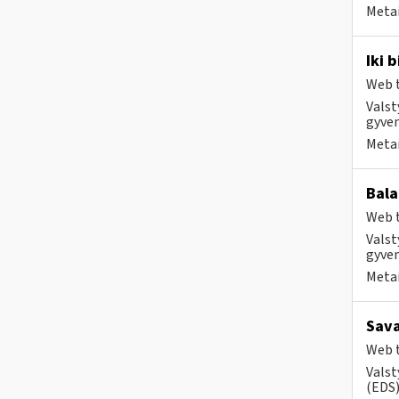
Metai
Iki 
Web t
Valst
gyven
Metai
Bala
Web t
Valst
gyven
Metai
Sava
Web t
Valst
(EDS) 