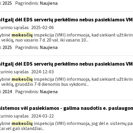
:
2025
Pagrindinis:
Naujiena
itgalį dėl EDS serverių perkėlimo nebus pasiekiamos VM
urinio sąrašas
2025-02-06
ybinė
mokesčių
inspekcija (VMI) informuoja, kad siekiant užtikri
veiklą, nuo vasario 7 d. 20 val. iki vasario 10...
:
2025
Pagrindinis:
Naujiena
itgalį dėl EDS serverių perkėlimo nebus pasiekiamos VM
urinio sąrašas
2024-12-03
ybinė
mokesčių
inspekcija (VMI) informuoja, kad siekiant užtikri
 veiklą, gruodžio 7-8 dienomis bus vykdomi...
:
2024
Pagrindinis:
Naujiena
sistemos vėl pasiekiamos - galima naudotis e. paslaugo
urinio sąrašas
2024-03-22
ybinė
mokesčių
inspekcija (VMI) informuoja, jog dėl e. sistemų 
ai vėl gali sklandžiai...