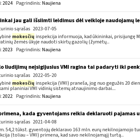
:
2024
Pagrindinis:
Naujiena
inkai jau gali išsiimti leidimus dėl veikloje naudojamų l
urinio sąrašas
2023-07-05
ybinė
mokesčių
inspekcija informuoja, kad ūkininkai, prisijungę Ma
atinių žemės ūkyje naudoti skirtų gazolių (žymėtų...
:
2023
Pagrindinis:
Naujiena
lo liudijimų neįsigijusius VMI ragina tai padaryti iki pen
urinio sąrašas
2022-05-20
ybinė
mokesčių
inspekcija (VMI) praneša, jog nuo gegužės 20 dienos
kami planiniai VMI vidinių sistemų atnaujinimo darbai....
:
2022
Pagrindinis:
Naujiena
primena, kada gyventojams reikia deklaruoti pajamas 
urinio sąrašas
2021-04-08
m. 54,2 tūkst. gyventojų deklaravo 163 mln. eurų nekilnojamojo 
kcija (toliau – VMI) primena, kad savo nekilnojamąjį turtą...