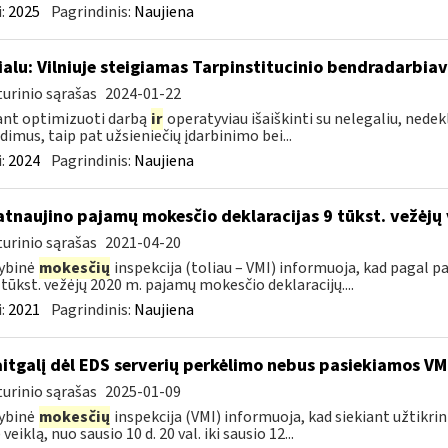
:
2025
Pagrindinis:
Naujiena
ialu: Vilniuje steigiamas Tarpinstitucinio bendradarbia
urinio sąrašas
2024-01-22
ant optimizuoti darbą
ir
operatyviau išaiškinti su nelegaliu, nedekl
dimus, taip pat užsieniečių įdarbinimo bei...
:
2024
Pagrindinis:
Naujiena
atnaujino pajamų mokesčio deklaracijas 9 tūkst. vežėjų
urinio sąrašas
2021-04-20
ybinė
mokesčių
inspekcija (toliau – VMI) informuoja, kad pagal
9 tūkst. vežėjų 2020 m. pajamų mokesčio deklaracijų....
:
2021
Pagrindinis:
Naujiena
itgalį dėl EDS serverių perkėlimo nebus pasiekiamos VM
urinio sąrašas
2025-01-09
ybinė
mokesčių
inspekcija (VMI) informuoja, kad siekiant užtikri
veiklą, nuo sausio 10 d. 20 val. iki sausio 12...