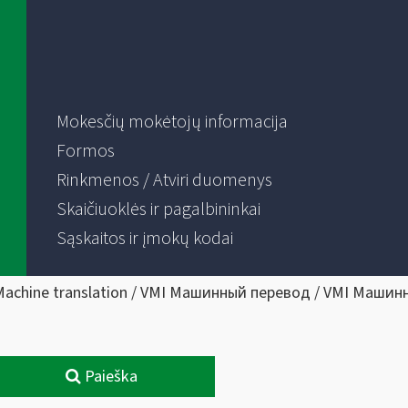
Mokesčių mokėtojų informacija
Formos
Rinkmenos / Atviri duomenys
Skaičiuoklės ir pagalbininkai
Sąskaitos ir įmokų kodai
Machine translation / VMI Машинный перевод / VMI Машин
Paieška