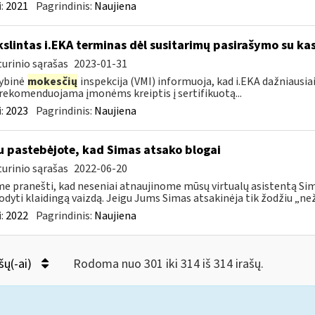
:
2021
Pagrindinis:
Naujiena
kslintas i.EKA terminas dėl susitarimų pasirašymo su kas
urinio sąrašas
2023-01-31
ybinė
mokesčių
inspekcija (VMI) informuoja, kad i.EKA dažniausia
rekomenduojama įmonėms kreiptis į sertifikuotą...
:
2023
Pagrindinis:
Naujiena
u pastebėjote, kad Simas atsako blogai
urinio sąrašas
2022-06-20
e pranešti, kad neseniai atnaujinome mūsų virtualų asistentą Simą
rodyti klaidingą vaizdą. Jeigu Jums Simas atsakinėja tik žodžiu „neži
:
2022
Pagrindinis:
Naujiena
šų(-ai)
Rodoma nuo 301 iki 314 iš 314 irašų.