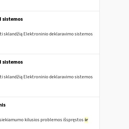
I sistemos
nti sklandžią Elektroninio deklaravimo sistemos
I sistemos
nti sklandžią Elektroninio deklaravimo sistemos
mis
pasiekiamumo kilusios problemos išspręstos
ir