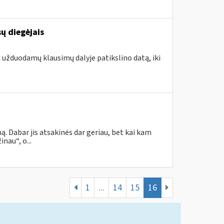
ų diegėjais
i užduodamų klausimų dalyje patikslino datą, iki
. Dabar jis atsakinės dar geriau, bet kai kam
nau“, o...
1
...
14
15
16