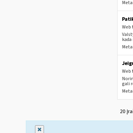
Metai
Pati
Web t
Valst
kada 
Metai
Jeig
Web t
Norim
gali 
Metai
20 Įra
Uždaryti