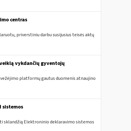
vimo centras
aruotu, priverstiniu darbu susijusius teisės aktų
 veiklą vykdančių gyventojų
 pavežėjimo platformų gautus duomenis atnaujino
I sistemos
nti sklandžią Elektroninio deklaravimo sistemos