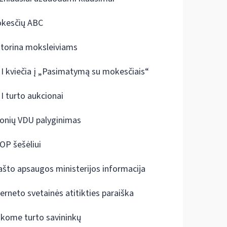
kesčių ABC
ktorina moksleiviams
I kviečia į „Pasimatymą su mokesčiais“
I turto aukcionai
onių VDU palyginimas
OP šešėliui
ašto apsaugos ministerijos informacija
terneto svetainės atitikties paraiška
škome turto savininkų