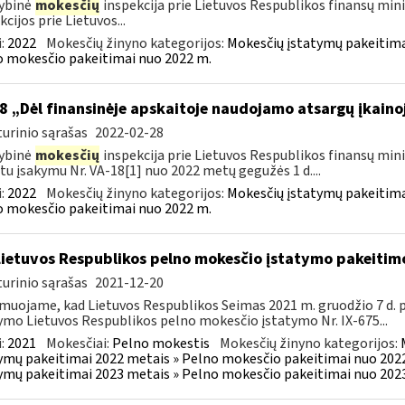
ybinė
mokesčių
inspekcija prie Lietuvos Respublikos finansų mini
kcijos prie Lietuvos...
:
2022
Mokesčių žinyno kategorijos:
Mokesčių įstatymų pakeitima
 mokesčio pakeitimai nuo 2022 m.
8 „Dėl finansinėje apskaitoje naudojamo atsargų įkain
urinio sąrašas
2022-02-28
ybinė
mokesčių
inspekcija prie Lietuvos Respublikos finansų minis
tu įsakymu Nr. VA-18[1] nuo 2022 metų gegužės 1 d....
:
2022
Mokesčių žinyno kategorijos:
Mokesčių įstatymų pakeitima
 mokesčio pakeitimai nuo 2022 m.
Lietuvos Respublikos pelno mokesčio įstatymo pakeitim
urinio sąrašas
2021-12-20
muojame, kad Lietuvos Respublikos Seimas 2021 m. gruodžio 7 d.
ymo Lietuvos Respublikos pelno mokesčio įstatymo Nr. IX-675...
:
2021
Mokesčiai:
Pelno mokestis
Mokesčių žinyno kategorijos:
ymų pakeitimai 2022 metais » Pelno mokesčio pakeitimai nuo 202
ymų pakeitimai 2023 metais » Pelno mokesčio pakeitimai nuo 202