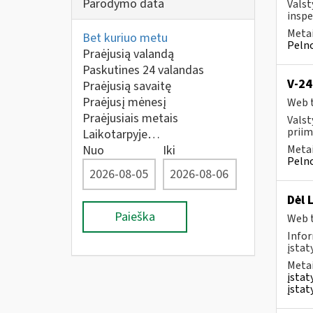
Parodymo data
Valst
inspe
Metai
Bet kuriuo metu
Pelno
Praėjusią valandą
Paskutines 24 valandas
V-24
Praėjusią savaitę
Praėjusį mėnesį
Web t
Praėjusiais metais
Valst
priim
Laikotarpyje…
Nuo
Iki
Metai
Pelno
Dėl 
Paieška
Web t
Infor
įstat
Metai
įstat
įstat