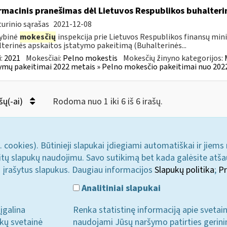
rmacinis pranešimas dėl Lietuvos Respublikos buhalter
urinio sąrašas
2021-12-08
ybinė
mokesčių
inspekcija prie Lietuvos Respublikos finansų min
terinės apskaitos įstatymo pakeitimą (Buhalterinės...
:
2021
Mokesčiai:
Pelno mokestis
Mokesčių žinyno kategorijos:
ymų pakeitimai 2022 metais » Pelno mokesčio pakeitimai nuo 202
šų(-ai)
Rodoma nuo 1 iki 6 iš 6 irašų.
. cookies). Būtinieji slapukai įdiegiami automatiškai ir jiems
u kitų slapukų naudojimu. Savo sutikimą bet kada galėsite atš
i įrašytus slapukus. Daugiau informacijos
Slapukų politika
;
Pr
Analitiniai slapukai
įgalina
Renka statistinę informaciją apie svetai
ukų svetainė
naudojami Jūsų naršymo patirties gerini