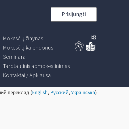
Prisijungti
Mokesčių žinynas
Mokesčių kalendorius
Seminarai
Tarptautinis apmokestinimas
Kontaktai / Apklausa
ний переклад (
English
,
Русский
,
Українська
)