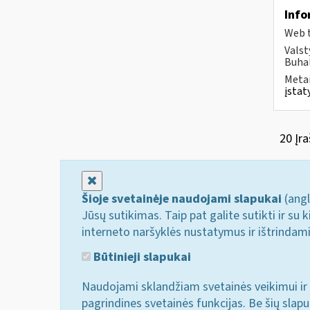
Info
Web t
Valst
Buhal
Metai
įstat
20 Įra
Uždaryti
Šioje svetainėje naudojami slapukai
(angl
Jūsų sutikimas. Taip pat galite sutikti ir s
interneto naršyklės nustatymus ir ištrindam
Būtinieji slapukai
Naudojami sklandžiam svetainės veikimui ir 
pagrindines svetainės funkcijas. Be šių slap