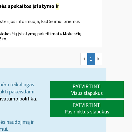
inės apskaitos įstatymo
ir
isterijos informuoja, kad Seimui priėmus
Mokesčių įstatymų pakeitimai » Mokesčių
2 m.
1
 nėra reikalingas
PATVIRTINTI
aukti pakeisdami
Visus slapukus
ivatumo politika.
PATVIRTINTI
Pasirinktus slapukus
nės naudojimą ir
mui.