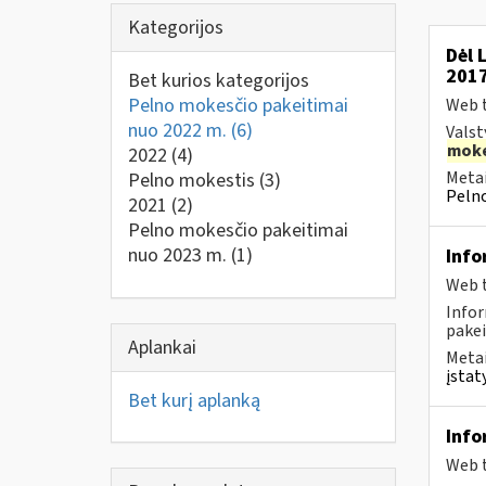
Kategorijos
Dėl 
2017
Bet kurios kategorijos
Pelno mokesčio pakeitimai
Web t
nuo 2022 m.
(6)
Valst
moke
2022
(4)
Metai
Pelno mokestis
(3)
Pelno
2021
(2)
Pelno mokesčio pakeitimai
nuo 2023 m.
(1)
Info
Web t
Infor
pakei
Aplankai
Metai
įstat
Bet kurį aplanką
Info
Web t