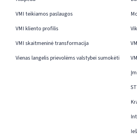
VMI teikiamos paslaugos
Mo
VMI kliento profilis
Vi
VMI skaitmeninė transformacija
VM
Vienas langelis prievolėms valstybei sumokėti
VM
Įm
ST
Kr
In
Ie