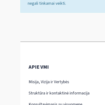
negali tinkamai veikti.
APIE VMI
Misija, Vizija ir Vertybės
Struktūra ir kontaktinė informacija
Konsultavimasis su visuomene