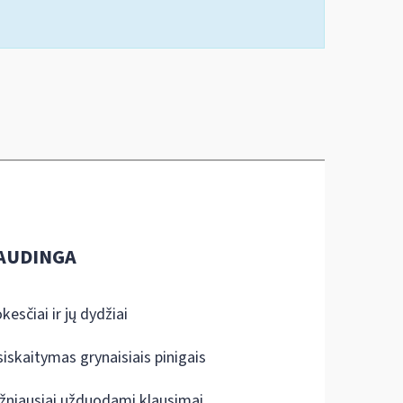
AUDINGA
kesčiai ir jų dydžiai
siskaitymas grynaisiais pinigais
žniausiai užduodami klausimai