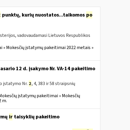
2
punktų, kurių nuostatos...taikomos
po
isterijos, vadovaudamasi Lietuvos Respublikos
i » Mokesčių įstatymų pakeitimai 2022 metais »
vasario 12 d. įsakymo Nr. VA-14 pakeitimo
o įstatymo Nr.
2
, 4, 383 ir 58 straipsnių
Mokesčių įstatymų pakeitimai » Mokesčių
2 m.
ormų
ir
taisyklių pakeitimo