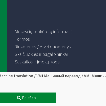
Mokesčių mokėtojų informacija
Formos
Rinkmenos / Atviri duomenys
Skaičiuoklės ir pagalbininkai
Sąskaitos ir įmokų kodai
Machine translation / VMI Машинный перевод / VMI Машин
Paieška