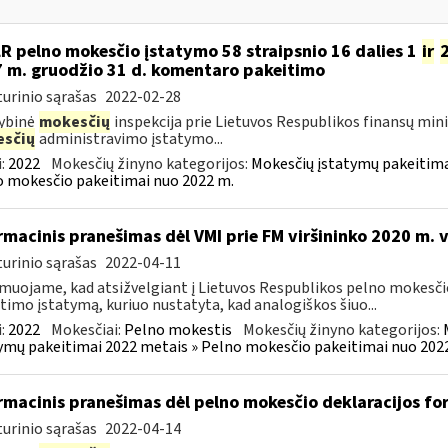
LR pelno mokesčio įstatymo 58 straipsnio 16 dalies 1
ir
 m. gruodžio 31 d. komentaro pakeitimo
urinio sąrašas
2022-02-28
ybinė
mokesčių
inspekcija prie Lietuvos Respublikos finansų min
sčių
administravimo įstatymo...
:
2022
Mokesčių žinyno kategorijos:
Mokesčių įstatymų pakeitima
 mokesčio pakeitimai nuo 2022 m.
rmacinis pranešimas dėl VMI prie FM viršininko 2020 m. 
urinio sąrašas
2022-04-11
muojame, kad atsižvelgiant į Lietuvos Respublikos pelno mokesči
timo įstatymą, kuriuo nustatyta, kad analogiškos šiuo...
:
2022
Mokesčiai:
Pelno mokestis
Mokesčių žinyno kategorijos:
ymų pakeitimai 2022 metais » Pelno mokesčio pakeitimai nuo 202
rmacinis pranešimas dėl pelno mokesčio deklaracijos f
urinio sąrašas
2022-04-14