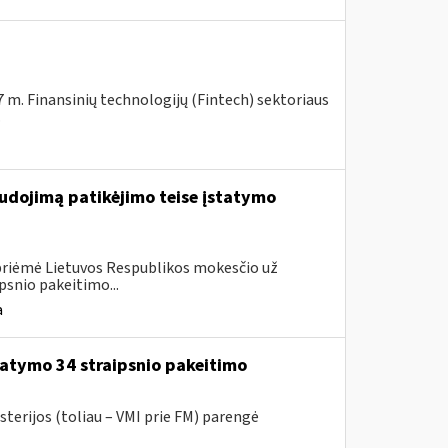
7 m. Finansinių technologijų (Fintech) sektoriaus
.
udojimą patikėjimo teise įstatymo
 priėmė Lietuvos Respublikos mokesčio už
psnio pakeitimo...
a
atymo 34 straipsnio pakeitimo
sterijos (toliau – VMI prie FM) parengė