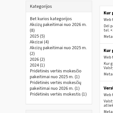
Kategorijos
Kur 
Bet kurios kategorijos
Web t
Akcizų pakeitimai nuo 2026 m.
Dėl p
(8)
tel. 
2025
(5)
Metai
Akcizai
(4)
Akcizų pakeitimai nuo 2025 m.
Kur 
(2)
Web t
2026
(2)
Kur g
2024
(1)
Valst
Pridėtinės vertės mokesčio
Metai
pakeitimai nuo 2025 m.
(1)
Pridėtinės vertės mokesčių
Vers
pakeitimai nuo 2026 m.
(1)
Pridėtinės vertės mokestis
(1)
Web t
Valst
atlie
Metai