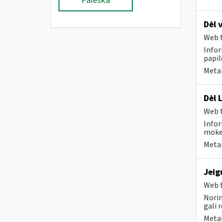
Paieška
Dėl 
Web t
Infor
papi
Metai
Dėl 
Web t
Infor
mokes
Metai
Jeig
Web t
Norim
gali 
Metai