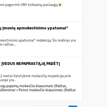
ami pagerinti VMI teikiamų paslaugų
ir
alių įmonių apmokestinimo ypatumai“
estinimo ypatumai“ redakciją. Šis leidinys yra
 raštas...
E ĮVEDUS NEPAPRASTĄJĄ PADĖTĮ
2 metai Valstybinė mokesčių inspekcija prie
voje yra...
tojų pajamų mokesčio klausimais (Raštai,
aiškinimai » Pelno mokesčio klausimais (Raštai