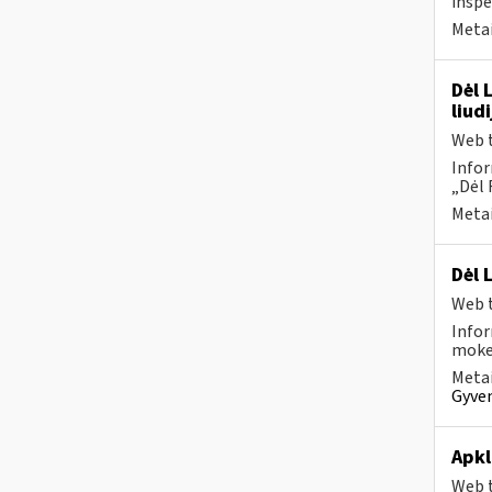
inspe
Metai
Dėl 
liud
Web t
Infor
„Dėl 
Metai
Dėl 
Web t
Infor
mokes
Metai
Gyven
Apkl
Web t