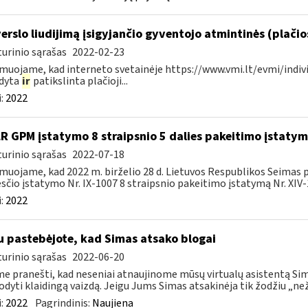
verslo liudijimą įsigyjančio gyventojo atmintinės (plači
urinio sąrašas
2022-02-23
muojame, kad interneto svetainėje https://www.vmi.lt/evmi/indivi
ldyta
ir
patikslinta plačioji...
:
2022
LR GPM įstatymo 8 straipsnio 5 dalies pakeitimo įstaty
urinio sąrašas
2022-07-18
muojame, kad 2022 m. birželio 28 d. Lietuvos Respublikos Seimas
čio įstatymo Nr. IX-1007 8 straipsnio pakeitimo įstatymą Nr. XIV-1
:
2022
u pastebėjote, kad Simas atsako blogai
urinio sąrašas
2022-06-20
e pranešti, kad neseniai atnaujinome mūsų virtualų asistentą Simą
rodyti klaidingą vaizdą. Jeigu Jums Simas atsakinėja tik žodžiu „neži
:
2022
Pagrindinis:
Naujiena