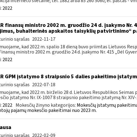
kcija interneto svetainė; tel. 1882 arba 85 260 5060; el. paštas -
vm
:
2022
LR finansų ministro 2002 m. gruodžio 24 d. įsakymo Nr. 41
ijimus, buhalterinės apskaitos taisyklių patvirtinimo“ 
urinio sąrašas
2022-11-17
muojame, kad 2022 m. spalio 18 dieną buvo priimtas Lietuvos Resp
Finansų ministro 2002 m. gruodžio 24 d. įsakymo Nr. 415 „Dėl Gyvent
:
2022
LR GPM įstatymo 8 straipsnio 5 dalies pakeitimo įstaty
urinio sąrašas
2022-07-18
muojame, kad 2022 m. birželio 28 d. Lietuvos Respublikos Seimas
čio įstatymo Nr. IX-1007 8 straipsnio pakeitimo įstatymą Nr. XIV-1
:
2022
Mokesčių žinyno kategorijos:
Mokesčių įstatymų pakeitima
tojų pajamų mokesčio pakeitimai nuo 2023 m.
ausa
urinio sąrašas
2022-02-09