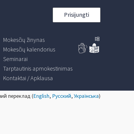
Prisijungti
Mokesčių žinynas
Mokesčių kalendorius
Seminarai
Tarptautinis apmokestinimas
Kontaktai / Apklausa
ний переклад (
English
,
Русский
,
Українська
)