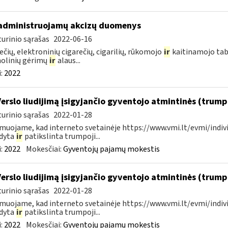
administruojamų akcizų duomenys
urinio sąrašas
2022-06-16
ečių, elektroninių cigarečių, cigarilių, rūkomojo
ir
kaitinamojo tab
olinių gėrimų
ir
alaus...
:
2022
Verslo liudijimą įsigyjančio gyventojo atmintinės (trum
urinio sąrašas
2022-01-28
muojame, kad interneto svetainėje https://www.vmi.lt/evmi/indivi
ldyta
ir
patikslinta trumpoji...
:
2022
Mokesčiai:
Gyventojų pajamų mokestis
Verslo liudijimą įsigyjančio gyventojo atmintinės (trum
urinio sąrašas
2022-01-28
muojame, kad interneto svetainėje https://www.vmi.lt/evmi/indivi
ldyta
ir
patikslinta trumpoji...
:
2022
Mokesčiai:
Gyventojų pajamų mokestis