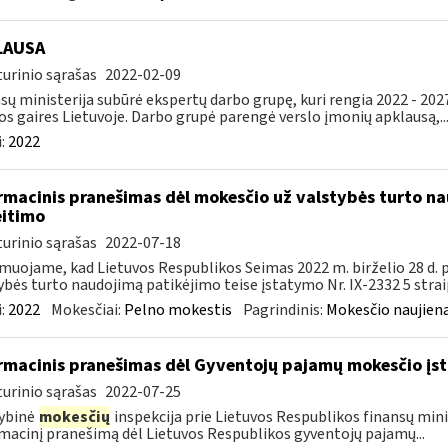
LAUSA
urinio sąrašas
2022-02-09
sų ministerija subūrė ekspertų darbo grupę, kuri rengia 2022 - 202
os gaires Lietuvoje. Darbo grupė parengė verslo įmonių apklausą,..
:
2022
rmacinis pranešimas dėl mokesčio už valstybės turto na
itimo
urinio sąrašas
2022-07-18
muojame, kad Lietuvos Respublikos Seimas 2022 m. birželio 28 d.
ybės turto naudojimą patikėjimo teise įstatymo Nr. IX-2332 5 strai
:
2022
Mokesčiai:
Pelno mokestis
Pagrindinis:
Mokesčio naujien
rmacinis pranešimas dėl Gyventojų pajamų mokesčio įst
urinio sąrašas
2022-07-25
ybinė
mokesčių
inspekcija prie Lietuvos Respublikos finansų mini
macinį pranešimą dėl Lietuvos Respublikos gyventojų pajamų...