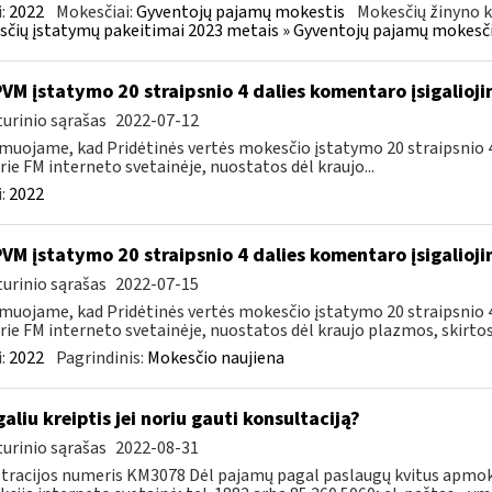
:
2022
Mokesčiai:
Gyventojų pajamų mokestis
Mokesčių žinyno k
čių įstatymų pakeitimai 2023 metais » Gyventojų pajamų mokesči
PVM įstatymo 20 straipsnio 4 dalies komentaro įsigalioj
urinio sąrašas
2022-07-12
muojame, kad Pridėtinės vertės mokesčio įstatymo 20 straipsnio 4 
rie FM interneto svetainėje, nuostatos dėl kraujo...
:
2022
PVM įstatymo 20 straipsnio 4 dalies komentaro įsigalioj
urinio sąrašas
2022-07-15
muojame, kad Pridėtinės vertės mokesčio įstatymo 20 straipsnio 4 
rie FM interneto svetainėje, nuostatos dėl kraujo plazmos, skirtos.
:
2022
Pagrindinis:
Mokesčio naujiena
galiu kreiptis jei noriu gauti konsultaciją?
urinio sąrašas
2022-08-31
tracijos numeris KM3078 Dėl pajamų pagal paslaugų kvitus apmo