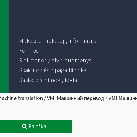
Mokesčių mokėtojų informacija
Formos
Rinkmenos / Atviri duomenys
Skaičiuoklės ir pagalbininkai
Sąskaitos ir įmokų kodai
Machine translation / VMI Машинный перевод / VMI Машин
Paieška