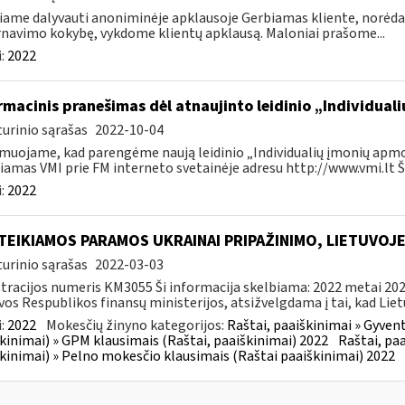
iame dalyvauti anoniminėje apklausoje Gerbiamas kliente, norėd
navimo kokybę, vykdome klientų apklausą. Maloniai prašome...
:
2022
rmacinis pranešimas dėl atnaujinto leidinio „Individu
urinio sąrašas
2022-10-04
muojame, kad parengėme naują leidinio „Individualių įmonių apmok
iamas VMI prie FM interneto svetainėje adresu http://www.vmi.lt Šis
:
2022
TEIKIAMOS PARAMOS UKRAINAI PRIPAŽINIMO, LIETUVOJ
urinio sąrašas
2022-03-03
tracijos numeris KM3055 Ši informacija skelbiama: 2022 metai 202
vos Respublikos finansų ministerijos, atsižvelgdama į tai, kad Lietu
:
2022
Mokesčių žinyno kategorijos:
Raštai, paaiškinimai » Gyven
kinimai) » GPM klausimais (Raštai, paaiškinimai) 2022
Raštai, pa
kinimai) » Pelno mokesčio klausimais (Raštai paaiškinimai) 2022