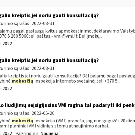
galiu kreiptis jei noriu gauti konsultaciją?
urinio sąrašas
2022-08-31
ajamų pagal paslaugų kvitus apmokestinimo, deklaravimo Valsty
+370 5 260 5060; el. paštas -
vmi@vmi.lt
Dėl įmokų...
:
2022
galiu kreiptis jei noriu gauti konsultaciją?
urinio sąrašas
2022-08-31
aliu kreiptis jei noriu gauti konsultaciją? Dėl pajamų pagal pasl
ybinė
mokesčių
inspekcija interneto svetainė; tel. +370 5...
:
2022
lo liudijimų neįsigijusius VMI ragina tai padaryti iki pen
urinio sąrašas
2022-05-20
ybinė
mokesčių
inspekcija (VMI) praneša, jog nuo gegužės 20 dienos
kami planiniai VMI vidinių sistemų atnaujinimo darbai....
:
2022
Pagrindinis:
Naujiena