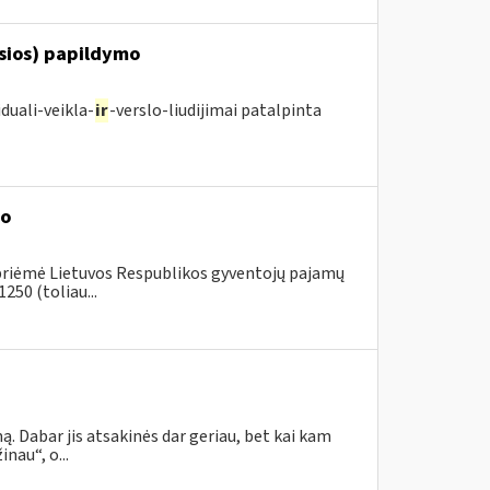
osios) papildymo
duali-veikla-
ir
-verslo-liudijimai patalpinta
mo
 priėmė Lietuvos Respublikos gyventojų pajamų
250 (toliau...
. Dabar jis atsakinės dar geriau, bet kai kam
nau“, o...