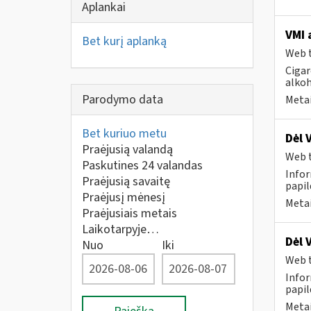
Aplankai
VMI 
Bet kurį aplanką
Web t
Cigar
alkoh
Parodymo data
Metai
Bet kuriuo metu
Dėl 
Praėjusią valandą
Web t
Paskutines 24 valandas
Infor
Praėjusią savaitę
papi
Praėjusį mėnesį
Metai
Praėjusiais metais
Laikotarpyje…
Dėl 
Nuo
Iki
Web t
Infor
papi
Metai