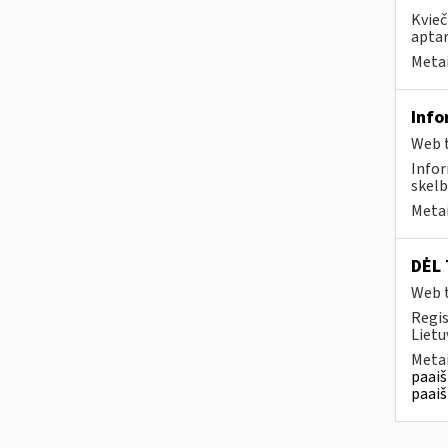
Kvieč
aptar
Metai
Info
Web t
Infor
skelb
Metai
DĖL 
Web t
Regis
Lietu
Metai
paaiš
paaiš