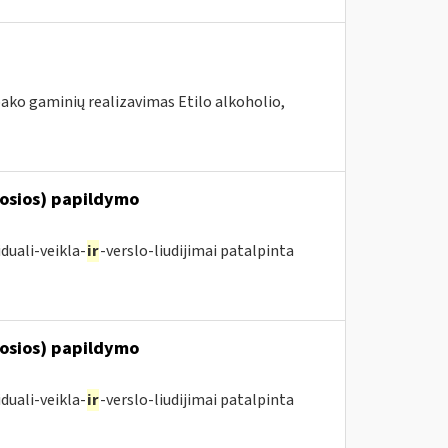
ako gaminių realizavimas Etilo alkoholio,
posios) papildymo
duali-veikla-
ir
-verslo-liudijimai patalpinta
posios) papildymo
duali-veikla-
ir
-verslo-liudijimai patalpinta