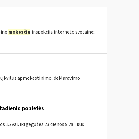
binė
mokesčių
inspekcija interneto svetainė;
augų kvitus apmokestinimo, deklaravimo
ktadienio popietės
 15 val. iki gegužės 23 dienos 9 val. bus