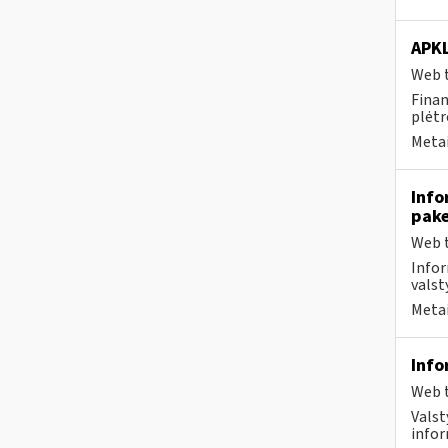
APK
Web t
Finan
plėtr
Metai
Info
pake
Web t
Infor
valst
Metai
Info
Web t
Valst
infor