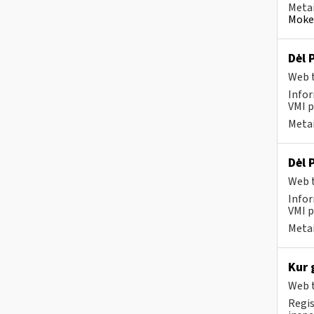
Metai
Mokes
Dėl 
Web t
Infor
VMI p
Metai
Dėl 
Web t
Infor
VMI p
Metai
Kur 
Web t
Regis