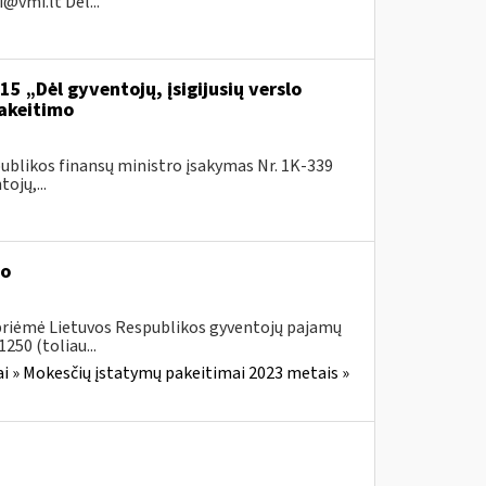
i@vmi.lt
Dėl...
5 „Dėl gyventojų, įsigijusių verslo
pakeitimo
ublikos finansų ministro įsakymas Nr. 1K-339
ojų,...
mo
 priėmė Lietuvos Respublikos gyventojų pajamų
250 (toliau...
i » Mokesčių įstatymų pakeitimai 2023 metais »