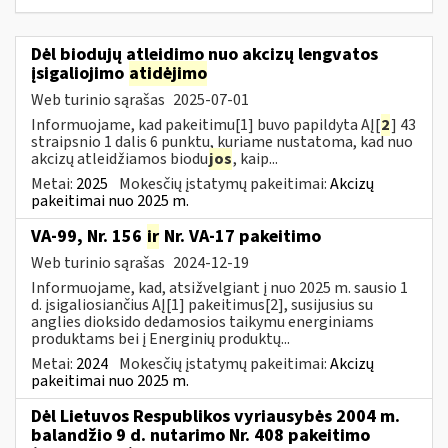
Dėl biodujų atleidimo nuo akcizų lengvatos
įsigaliojimo
atidėjimo
Web turinio sąrašas
2025-07-01
Informuojame, kad pakeitimu[1] buvo papildyta AĮ[
2
] 43
straipsnio 1 dalis 6 punktu, kuriame nustatoma, kad nuo
akcizų atleidžiamos biodu
jos
, kaip...
Metai:
2025
Mokesčių įstatymų pakeitimai:
Akcizų
pakeitimai nuo 2025 m.
VA-99, Nr. 156
ir
Nr. VA-17 pakeitimo
Web turinio sąrašas
2024-12-19
Informuojame, kad, atsižvelgiant į nuo 2025 m. sausio 1
d. įsigaliosiančius AĮ[1] pakeitimus[2], susijusius su
anglies dioksido dedamosios taikymu energiniams
produktams bei į Energinių produktų...
Metai:
2024
Mokesčių įstatymų pakeitimai:
Akcizų
pakeitimai nuo 2025 m.
Dėl Lietuvos Respublikos vyriausybės 2004 m.
balandžio 9 d. nutarimo Nr. 408 pakeitimo