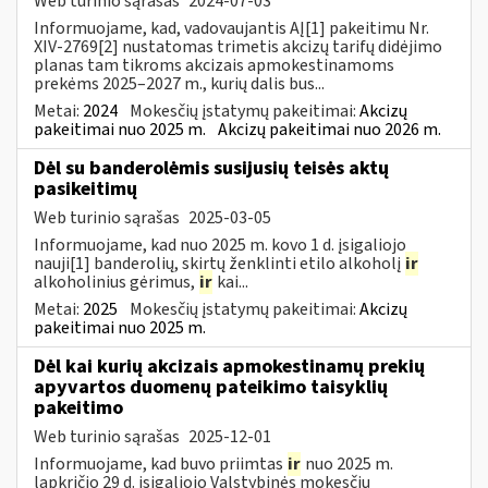
Web turinio sąrašas
2024-07-03
Informuojame, kad, vadovaujantis AĮ[1] pakeitimu Nr.
XIV-2769[2] nustatomas trimetis akcizų tarifų didėjimo
planas tam tikroms akcizais apmokestinamoms
prekėms 2025–2027 m., kurių dalis bus...
Metai:
2024
Mokesčių įstatymų pakeitimai:
Akcizų
pakeitimai nuo 2025 m.
Akcizų pakeitimai nuo 2026 m.
Dėl su banderolėmis susijusių teisės aktų
pasikeitimų
Web turinio sąrašas
2025-03-05
Informuojame, kad nuo 2025 m. kovo 1 d. įsigaliojo
nauji[1] banderolių, skirtų ženklinti etilo alkoholį
ir
alkoholinius gėrimus,
ir
kai...
Metai:
2025
Mokesčių įstatymų pakeitimai:
Akcizų
pakeitimai nuo 2025 m.
Dėl kai kurių akcizais apmokestinamų prekių
apyvartos duomenų pateikimo taisyklių
pakeitimo
Web turinio sąrašas
2025-12-01
Informuojame, kad buvo priimtas
ir
nuo 2025 m.
lapkričio 29 d. įsigaliojo Valstybinės mokesčių