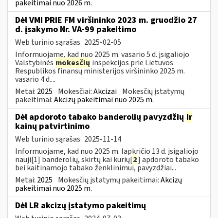
pakeitimai nuo 2026 m.
Dėl VMI PRIE FM viršininko 2023 m. gruodžio 27
d. įsakymo Nr. VA-99 pakeitimo
Web turinio sąrašas
2025-02-05
Informuojame, kad nuo 2025 m. vasario 5 d. įsigaliojo
Valstybinės
mokesčių
inspekcijos prie Lietuvos
Respublikos finansų ministerijos viršininko 2025 m.
vasario 4 d....
Metai:
2025
Mokesčiai:
Akcizai
Mokesčių įstatymų
pakeitimai:
Akcizų pakeitimai nuo 2025 m.
Dėl apdoroto tabako banderolių pavyzdžių
ir
kainų patvirtinimo
Web turinio sąrašas
2025-11-14
Informuojame, kad nuo 2025 m. lapkričio 13 d. įsigaliojo
nauji[1] banderolių, skirtų kai kurių[
2
] apdoroto tabako
bei kaitinamojo tabako ženklinimui, pavyzdžiai...
Metai:
2025
Mokesčių įstatymų pakeitimai:
Akcizų
pakeitimai nuo 2025 m.
Dėl LR akcizų įstatymo pakeitimų