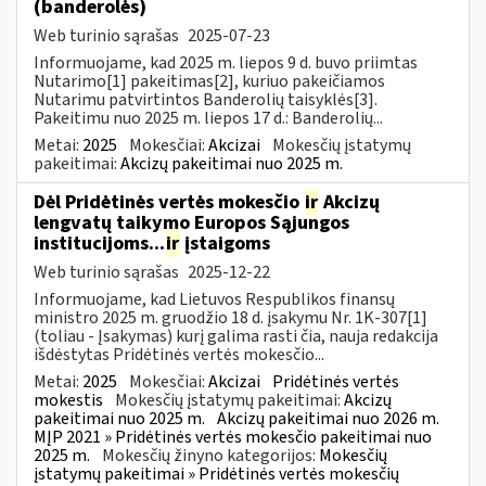
(banderolės)
Web turinio sąrašas
2025-07-23
Informuojame, kad 2025 m. liepos 9 d. buvo priimtas
Nutarimo[1] pakeitimas[2], kuriuo pakeičiamos
Nutarimu patvirtintos Banderolių taisyklės[3].
Pakeitimu nuo 2025 m. liepos 17 d.: Banderolių...
Metai:
2025
Mokesčiai:
Akcizai
Mokesčių įstatymų
pakeitimai:
Akcizų pakeitimai nuo 2025 m.
Dėl Pridėtinės vertės mokesčio
ir
Akcizų
lengvatų taikymo Europos Sąjungos
institucijoms...
ir
įstaigoms
Web turinio sąrašas
2025-12-22
Informuojame, kad Lietuvos Respublikos finansų
ministro 2025 m. gruodžio 18 d. įsakymu Nr. 1K-307[1]
(toliau - Įsakymas) kurį galima rasti čia, nauja redakcija
išdėstytas Pridėtinės vertės mokesčio...
Metai:
2025
Mokesčiai:
Akcizai
Pridėtinės vertės
mokestis
Mokesčių įstatymų pakeitimai:
Akcizų
pakeitimai nuo 2025 m.
Akcizų pakeitimai nuo 2026 m.
MĮP 2021 » Pridėtinės vertės mokesčio pakeitimai nuo
2025 m.
Mokesčių žinyno kategorijos:
Mokesčių
įstatymų pakeitimai » Pridėtinės vertės mokesčių