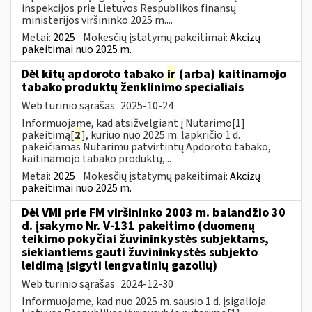
inspekcijos prie Lietuvos Respublikos finansų
ministerijos viršininko 2025 m....
Metai:
2025
Mokesčių įstatymų pakeitimai:
Akcizų
pakeitimai nuo 2025 m.
Dėl kitų apdoroto tabako
ir
(arba) kaitinamojo
tabako produktų ženklinimo specialiais
Web turinio sąrašas
2025-10-24
Informuojame, kad atsižvelgiant į Nutarimo[1]
pakeitimą[
2
], kuriuo nuo 2025 m. lapkričio 1 d.
pakeičiamas Nutarimu patvirtintų Apdoroto tabako,
kaitinamojo tabako produktų,...
Metai:
2025
Mokesčių įstatymų pakeitimai:
Akcizų
pakeitimai nuo 2025 m.
Dėl VMI prie FM viršininko 2003 m. balandžio 30
d. įsakymo Nr. V-131 pakeitimo (duomenų
teikimo pokyčiai žuvininkystės subjektams,
siekiantiems gauti žuvininkystės subjekto
leidimą įsigyti lengvatinių gazolių)
Web turinio sąrašas
2024-12-30
Informuojame, kad nuo 2025 m. sausio 1 d. įsigalioja