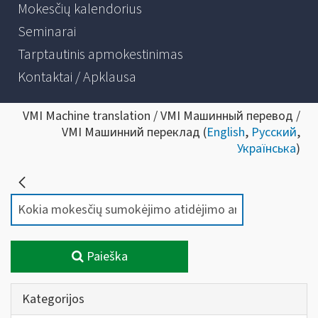
Mokesčių kalendorius
Seminarai
Tarptautinis apmokestinimas
Kontaktai / Apklausa
VMI Machine translation / VMI Машинный перевод /
VMI Машинний переклад (
English
,
Русский
,
Українська
)
Paieška
Kategorijos