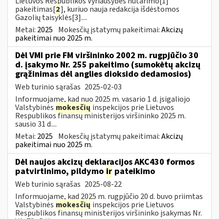
Lietuvos Respublikos Vyriausybės nutarimo[1]
pakeitimas[
2
], kuriuo nauja redakcija išdėstomos
Gazolių taisyklės[3]....
Metai:
2025
Mokesčių įstatymų pakeitimai:
Akcizų
pakeitimai nuo 2025 m.
Dėl VMI prie FM viršininko 2002 m. rugpjūčio 30
d. įsakymo Nr. 255 pakeitimo (sumokėtų akcizų
grąžinimas dėl anglies dioksido dedamosios)
Web turinio sąrašas
2025-02-03
Informuojame, kad nuo 2025 m. vasario 1 d. įsigaliojo
Valstybinės
mokesčių
inspekcijos prie Lietuvos
Respublikos finansų ministerijos viršininko 2025 m.
sausio 31 d....
Metai:
2025
Mokesčių įstatymų pakeitimai:
Akcizų
pakeitimai nuo 2025 m.
Dėl naujos akcizų deklaracijos AKC430 formos
patvirtinimo, pildymo
ir
pateikimo
Web turinio sąrašas
2025-08-22
Informuojame, kad 2025 m. rugpjūčio 20 d. buvo priimtas
Valstybinės
mokesčių
inspekcijos prie Lietuvos
Respublikos finansų ministerijos viršininko įsakymas Nr.