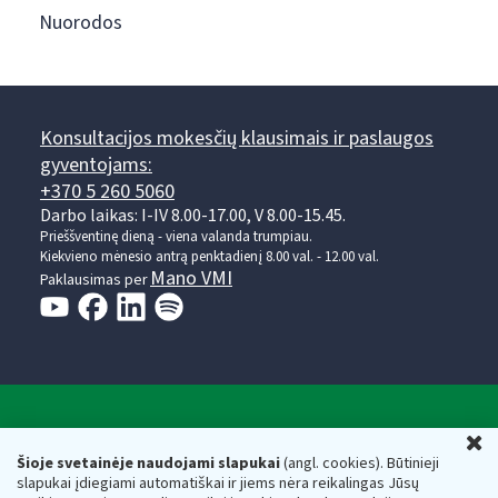
Nuorodos
Konsultacijos mokesčių klausimais ir paslaugos
gyventojams:
+370 5 260 5060
Darbo laikas: I-IV 8.00-17.00, V 8.00-15.45.
Prieššventinę dieną - viena valanda trumpiau.
Kiekvieno mėnesio antrą penktadienį 8.00 val. - 12.00 val.
Mano VMI
Paklausimas per
Valstybinė mokesčių inspekcija prie Lietuvos
U
Respublikos finansų ministerijos
Šioje svetainėje naudojami slapukai
(angl. cookies). Būtinieji
slapukai įdiegiami automatiškai ir jiems nėra reikalingas Jūsų