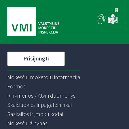
Prisijungti
Mokesčių mokėtojų informacija
Formos
Rinkmenos / Atviri duomenys
Skaičiuoklės ir pagalbininkai
Sąskaitos ir įmokų kodai
Mokesčių žinynas