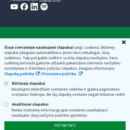
Valstybinė mokesčių inspekcija prie Lietuvos
U
Respublikos finansų ministerijos
Šioje svetainėje naudojami slapukai
(angl. cookies). Būtinieji
slapukai įdiegiami automatiškai ir jiems nėra reikalingas Jūsų
Biudžetinė įstaiga. Juridinio asmens kodas — 188659752,
sutikimas. Taip pat galite sutikti ir su kitų slapukų naudojimu. Savo
adresas: Vasario 16-osios g. 14, 01107 Vilnius, Lietuva, el.paštas:
sutikimą bet kada galėsite atšaukti pakeisdami interneto naršyklės
vmi@vmi.lt
, E. pristatymo dėžutės adresas 188659752
nustatymus ir ištrindami įrašytus slapukus. Daugiau informacijos
Duomenys apie Valstybinę mokesčių inspekciją prie Lietuvos
Slapukų politika
;
Privatumo politika.
Respublikos finansų ministerijos kaupiami ir saugomi Juridinių
asmenų registre
Būtinieji slapukai
Naudojami sklandžiam svetainės veikimui ir įgalina pagrindines
svetainės funkcijas. Be šių slapukų svetainė negali tinkamai veikti.
Analitiniai slapukai
Renka statistinę informaciją apie svetainės naudojimą ir
naudojami Jūsų naršymo patirties gerinimui.
PATVIRTINTI