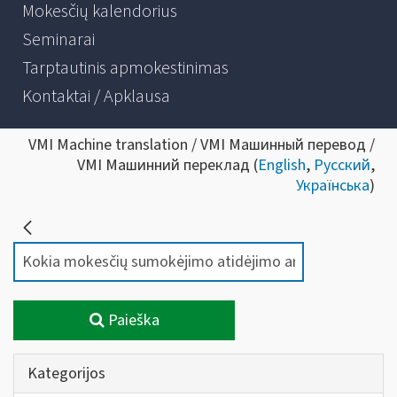
Mokesčių kalendorius
Seminarai
Tarptautinis apmokestinimas
Kontaktai / Apklausa
VMI Machine translation / VMI Машинный перевод /
VMI Машинний переклад (
English
,
Русский
,
Українська
)
Paieška
Kategorijos