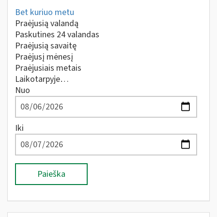
Bet kuriuo metu
Praėjusią valandą
Paskutines 24 valandas
Praėjusią savaitę
Praėjusį mėnesį
Praėjusiais metais
Laikotarpyje…
Nuo
Iki
Paieška