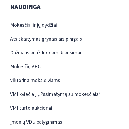
NAUDINGA
Mokesčiai ir jų dydžiai
Atsiskaitymas grynaisiais pinigais
Dažniausiai užduodami klausimai
Mokesčių ABC
Viktorina moksleiviams
VMI kviečia į „Pasimatymą su mokesčiais“
VMI turto aukcionai
Įmonių VDU palyginimas