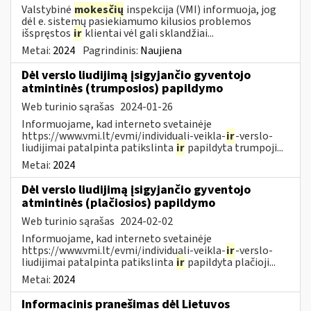
Valstybinė
mokesčių
inspekcija (VMI) informuoja, jog
dėl e. sistemų pasiekiamumo kilusios problemos
išspręstos
ir
klientai vėl gali sklandžiai...
Metai:
2024
Pagrindinis:
Naujiena
Dėl verslo liudijimą įsigyjančio gyventojo
atmintinės (trumposios) papildymo
Web turinio sąrašas
2024-01-26
Informuojame, kad interneto svetainėje
https://www.vmi.lt/evmi/individuali-veikla-
ir
-verslo-
liudijimai patalpinta patikslinta
ir
papildyta trumpoji...
Metai:
2024
Dėl verslo liudijimą įsigyjančio gyventojo
atmintinės (plačiosios) papildymo
Web turinio sąrašas
2024-02-02
Informuojame, kad interneto svetainėje
https://www.vmi.lt/evmi/individuali-veikla-
ir
-verslo-
liudijimai patalpinta patikslinta
ir
papildyta plačioji...
Metai:
2024
Informacinis pranešimas dėl Lietuvos