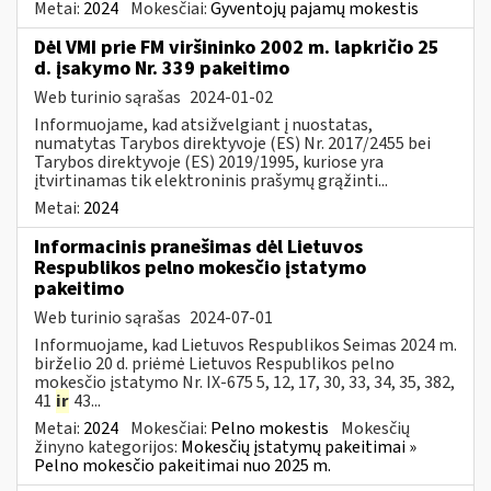
Metai:
2024
Mokesčiai:
Gyventojų pajamų mokestis
Dėl VMI prie FM viršininko 2002 m. lapkričio 25
d. įsakymo Nr. 339 pakeitimo
Web turinio sąrašas
2024-01-02
Informuojame, kad atsižvelgiant į nuostatas,
numatytas Tarybos direktyvoje (ES) Nr. 2017/2455 bei
Tarybos direktyvoje (ES) 2019/1995, kuriose yra
įtvirtinamas tik elektroninis prašymų grąžinti...
Metai:
2024
Informacinis pranešimas dėl Lietuvos
Respublikos pelno mokesčio įstatymo
pakeitimo
Web turinio sąrašas
2024-07-01
Informuojame, kad Lietuvos Respublikos Seimas 2024 m.
birželio 20 d. priėmė Lietuvos Respublikos pelno
mokesčio įstatymo Nr. IX-675 5, 12, 17, 30, 33, 34, 35, 382,
41
ir
43...
Metai:
2024
Mokesčiai:
Pelno mokestis
Mokesčių
žinyno kategorijos:
Mokesčių įstatymų pakeitimai »
Pelno mokesčio pakeitimai nuo 2025 m.