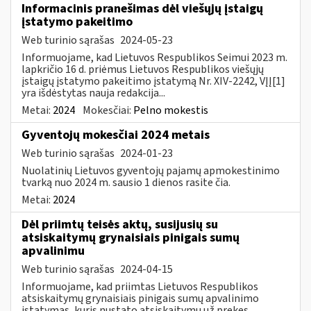
Informacinis pranešimas dėl viešųjų įstaigų
įstatymo pakeitimo
Web turinio sąrašas
2024-05-23
Informuojame, kad Lietuvos Respublikos Seimui 2023 m.
lapkričio 16 d. priėmus Lietuvos Respublikos viešųjų
įstaigų įstatymo pakeitimo įstatymą Nr. XIV-2242, VĮĮ[1]
yra išdėstytas nauja redakcija...
Metai:
2024
Mokesčiai:
Pelno mokestis
Gyventojų mokesčiai 2024 metais
Web turinio sąrašas
2024-01-23
Nuolatinių Lietuvos gyventojų pajamų apmokestinimo
tvarką nuo 2024 m. sausio 1 dienos rasite čia.
Metai:
2024
Dėl priimtų teisės aktų, susijusių su
atsiskaitymų grynaisiais pinigais sumų
apvalinimu
Web turinio sąrašas
2024-04-15
Informuojame, kad priimtas Lietuvos Respublikos
atsiskaitymų grynaisiais pinigais sumų apvalinimo
įstatymas, kuris nustato atsiskaitymų už prekes