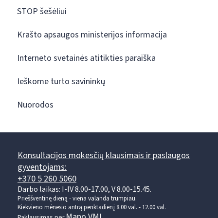
STOP šešėliui
Krašto apsaugos ministerijos informacija
Interneto svetainės atitikties paraiška
Ieškome turto savininkų
Nuorodos
Konsultacijos mokesčių klausimais ir paslaugos
gyventojams:
+370 5 260 5060
Darbo laikas: I-IV 8.00-17.00, V 8.00-15.45.
Prieššventinę dieną - viena valanda trumpiau.
Kiekvieno mėnesio antrą penktadienį 8.00 val. - 12.00 val.
Mano VMI
Paklausimas per