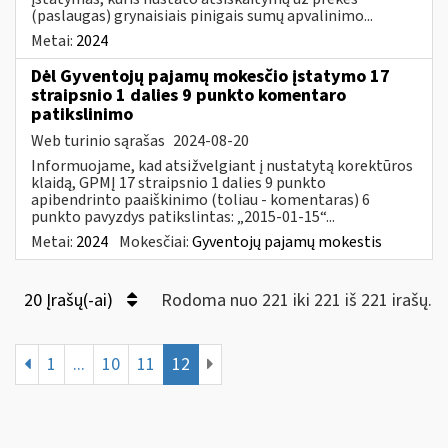
(paslaugas) grynaisiais pinigais sumų apvalinimo...
Metai:
2024
Dėl Gyventojų pajamų mokesčio įstatymo 17
straipsnio 1 dalies 9 punkto komentaro
patikslinimo
Web turinio sąrašas
2024-08-20
Informuojame, kad atsižvelgiant į nustatytą korektūros
klaidą, GPMĮ 17 straipsnio 1 dalies 9 punkto
apibendrinto paaiškinimo (toliau - komentaras) 6
punkto pavyzdys patikslintas: „2015-01-15“...
Metai:
2024
Mokesčiai:
Gyventojų pajamų mokestis
20 Įrašų(-ai)
Rodoma nuo 221 iki 221 iš 221 irašų.
1
...
10
11
12