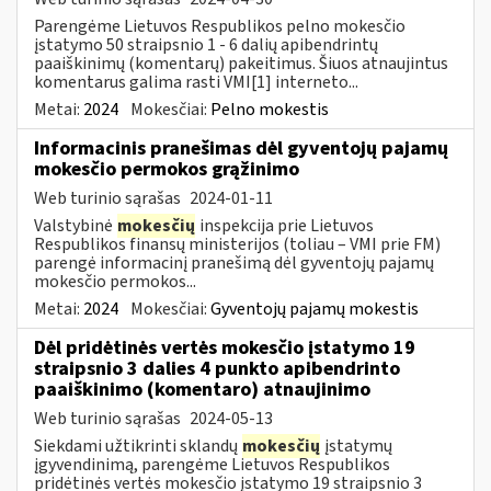
Parengėme Lietuvos Respublikos pelno mokesčio
įstatymo 50 straipsnio 1 - 6 dalių apibendrintų
paaiškinimų (komentarų) pakeitimus. Šiuos atnaujintus
komentarus galima rasti VMI[1] interneto...
Metai:
2024
Mokesčiai:
Pelno mokestis
Informacinis pranešimas dėl gyventojų pajamų
mokesčio permokos grąžinimo
Web turinio sąrašas
2024-01-11
Valstybinė
mokesčių
inspekcija prie Lietuvos
Respublikos finansų ministerijos (toliau – VMI prie FM)
parengė informacinį pranešimą dėl gyventojų pajamų
mokesčio permokos...
Metai:
2024
Mokesčiai:
Gyventojų pajamų mokestis
Dėl pridėtinės vertės mokesčio įstatymo 19
straipsnio 3 dalies 4 punkto apibendrinto
paaiškinimo (komentaro) atnaujinimo
Web turinio sąrašas
2024-05-13
Siekdami užtikrinti sklandų
mokesčių
įstatymų
įgyvendinimą, parengėme Lietuvos Respublikos
pridėtinės vertės mokesčio įstatymo 19 straipsnio 3