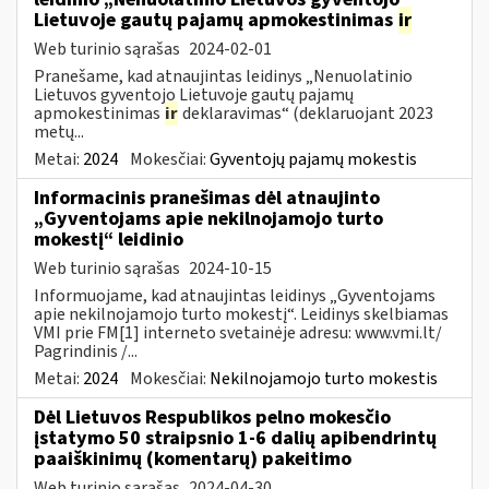
Lietuvoje gautų pajamų apmokestinimas
ir
Web turinio sąrašas
2024-02-01
Pranešame, kad atnaujintas leidinys „Nenuolatinio
Lietuvos gyventojo Lietuvoje gautų pajamų
apmokestinimas
ir
deklaravimas“ (deklaruojant 2023
metų...
Metai:
2024
Mokesčiai:
Gyventojų pajamų mokestis
Informacinis pranešimas dėl atnaujinto
„Gyventojams apie nekilnojamojo turto
mokestį“ leidinio
Web turinio sąrašas
2024-10-15
Informuojame, kad atnaujintas leidinys „Gyventojams
apie nekilnojamojo turto mokestį“. Leidinys skelbiamas
VMI prie FM[1] interneto svetainėje adresu: www.vmi.lt/
Pagrindinis /...
Metai:
2024
Mokesčiai:
Nekilnojamojo turto mokestis
Dėl Lietuvos Respublikos pelno mokesčio
įstatymo 50 straipsnio 1-6 dalių apibendrintų
paaiškinimų (komentarų) pakeitimo
Web turinio sąrašas
2024-04-30