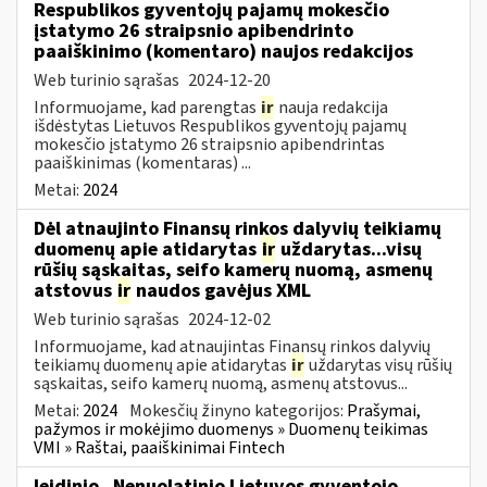
Respublikos gyventojų pajamų mokesčio
įstatymo 26 straipsnio apibendrinto
paaiškinimo (komentaro) naujos redakcijos
Web turinio sąrašas
2024-12-20
Informuojame, kad parengtas
ir
nauja redakcija
išdėstytas Lietuvos Respublikos gyventojų pajamų
mokesčio įstatymo 26 straipsnio apibendrintas
paaiškinimas (komentaras) ...
Metai:
2024
Dėl atnaujinto Finansų rinkos dalyvių teikiamų
duomenų apie atidarytas
ir
uždarytas...visų
rūšių sąskaitas, seifo kamerų nuomą, asmenų
atstovus
ir
naudos gavėjus XML
Web turinio sąrašas
2024-12-02
Informuojame, kad atnaujintas Finansų rinkos dalyvių
teikiamų duomenų apie atidarytas
ir
uždarytas visų rūšių
sąskaitas, seifo kamerų nuomą, asmenų atstovus...
Metai:
2024
Mokesčių žinyno kategorijos:
Prašymai,
pažymos ir mokėjimo duomenys » Duomenų teikimas
VMI » Raštai, paaiškinimai Fintech
leidinio „Nenuolatinio Lietuvos gyventojo