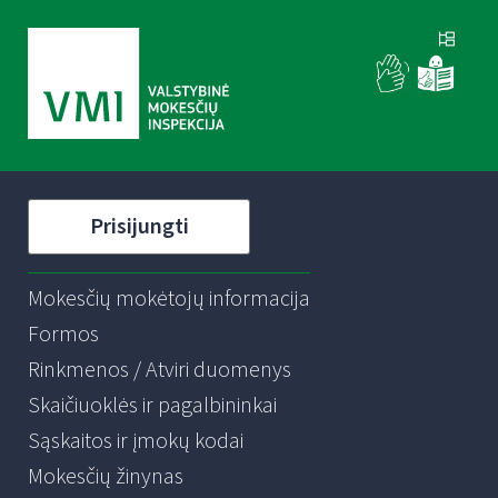
Prisijungti
Mokesčių mokėtojų informacija
Formos
Rinkmenos / Atviri duomenys
Skaičiuoklės ir pagalbininkai
Sąskaitos ir įmokų kodai
Mokesčių žinynas