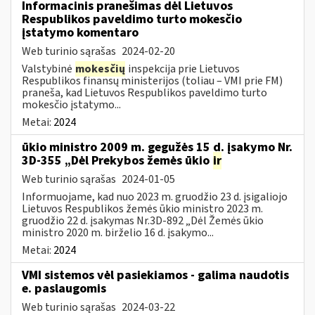
Informacinis pranešimas dėl Lietuvos
Respublikos paveldimo turto mokesčio
įstatymo komentaro
Web turinio sąrašas
2024-02-20
Valstybinė
mokesčių
inspekcija prie Lietuvos
Respublikos finansų ministerijos (toliau – VMI prie FM)
praneša, kad Lietuvos Respublikos paveldimo turto
mokesčio įstatymo...
Metai:
2024
ūkio ministro 2009 m. gegužės 15 d. įsakymo Nr.
3D-355 „Dėl Prekybos žemės ūkio
ir
Web turinio sąrašas
2024-01-05
Informuojame, kad nuo 2023 m. gruodžio 23 d. įsigaliojo
Lietuvos Respublikos žemės ūkio ministro 2023 m.
gruodžio 22 d. įsakymas Nr.3D-892 „Dėl Žemės ūkio
ministro 2020 m. birželio 16 d. įsakymo...
Metai:
2024
VMI sistemos vėl pasiekiamos - galima naudotis
e. paslaugomis
Web turinio sąrašas
2024-03-22