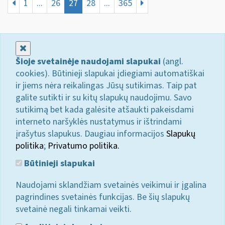
1
...
26
27
28
...
365
Uždaryti
Šioje svetainėje naudojami slapukai
(angl.
cookies). Būtinieji slapukai įdiegiami automatiškai
ir jiems nėra reikalingas Jūsų sutikimas. Taip pat
galite sutikti ir su kitų slapukų naudojimu. Savo
sutikimą bet kada galėsite atšaukti pakeisdami
interneto naršyklės nustatymus ir ištrindami
įrašytus slapukus. Daugiau informacijos
Slapukų
politika
;
Privatumo politika.
Būtinieji slapukai
Naudojami sklandžiam svetainės veikimui ir įgalina
pagrindines svetainės funkcijas. Be šių slapukų
svetainė negali tinkamai veikti.