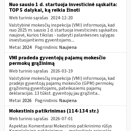
Nuo sausio 1 d. startuoja investicinė sąskaita:
TOP 5 dalykai, ką reikia žinoti
Web turinio sąrašas
2024-12-20
Valstybinė mokesčių inspekcija (VMI) informuoja, kad
nuo 2025 m. sausio 1 d. startuoja investicinės sąskaitos
naujovė, kurios tikslas - sudaryti palankesnes sąlygas
investuojantiems gyventojams....
Metai:
2024
Pagrindinis:
Naujiena
VMI pradeda gyventojų pajamų mokesčio
permokų grąžinimą
Web turinio sąrašas
2026-03-19
Valstybinė mokesčių inspekcija (VMI) informuoja, kad
pradėjo gyventojų pajamų mokesčio (GPM) permokų
grąžinimą gyventojams, pateikusiems pajamų
deklaracijas. 13 tūkst. gyventojų jau grąžinta...
Metai:
2026
Pagrindinis:
Naujiena
Mokestinis patikrinimas (114-134 str.)
Web turinio sąrašas
2026-07-01
Aspektas Komentarai Mokestinio patikrinimo rūšys
Kompleksinis patikrinimas — mokestinės prievolės