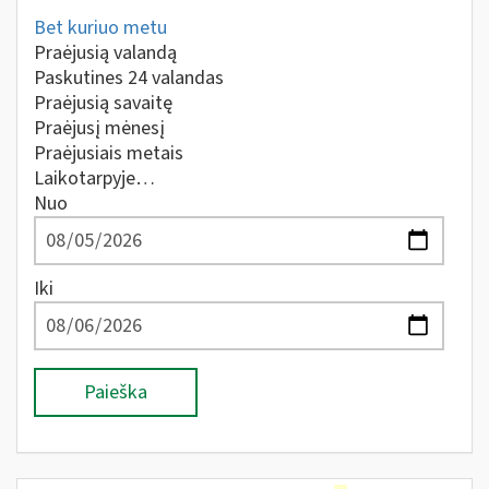
Bet kuriuo metu
Praėjusią valandą
Paskutines 24 valandas
Praėjusią savaitę
Praėjusį mėnesį
Praėjusiais metais
Laikotarpyje…
Nuo
Iki
Paieška