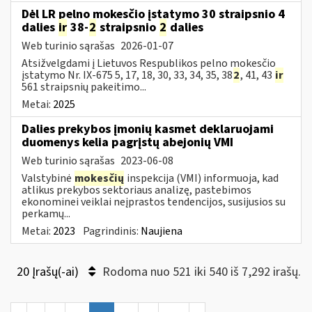
Dėl LR pelno mokesčio įstatymo 30 straipsnio 4
dalies
ir
38-
2
straipsnio
2
dalies
Web turinio sąrašas
2026-01-07
Atsižvelgdami į Lietuvos Respublikos pelno mokesčio
įstatymo Nr. IX-675 5, 17, 18, 30, 33, 34, 35, 38
2
, 41, 43
ir
561 straipsnių pakeitimo...
Metai:
2025
Dalies prekybos įmonių kasmet deklaruojami
duomenys kelia pagrįstų abejonių VMI
Web turinio sąrašas
2023-06-08
Valstybinė
mokesčių
inspekcija (VMI) informuoja, kad
atlikus prekybos sektoriaus analizę, pastebimos
ekonominei veiklai neįprastos tendencijos, susijusios su
perkamų...
Metai:
2023
Pagrindinis:
Naujiena
20 Įrašų(-ai)
Rodoma nuo 521 iki 540 iš 7,292 irašų.