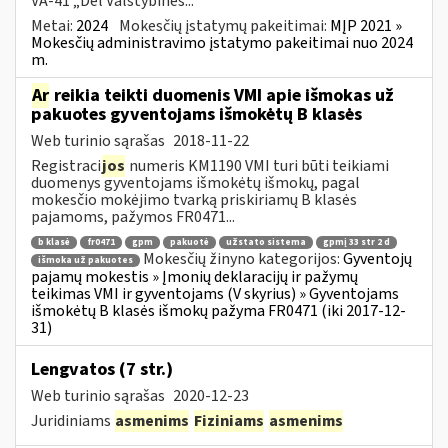
VA-41 „Dėl Valstybinės...
Metai:
2024
Mokesčių įstatymų pakeitimai:
MĮP 2021 »
Mokesčių administravimo įstatymo pakeitimai nuo 2024
m.
Ar
reikia teikti duomenis VMI apie išmokas už
pakuotes gyventojams išmokėtų B klasės
Web turinio sąrašas
2018-11-22
Registraci
jos
numeris KM1190 VMI turi būti teikiami
duomenys gyventojams išmokėtų išmokų, pagal
mokesčio mokėjimo tvarką priskiriamų B klasės
pajamoms, pažymos FR0471...
b klasė
fr0471
gpm
pakuotė
užstato sistema
gpmį 33 str 2 d
Mokesčių žinyno kategorijos:
Gyventojų
išmoka už pakuotes
pajamų mokestis » Įmonių deklaracijų ir pažymų
teikimas VMI ir gyventojams (V skyrius) » Gyventojams
išmokėtų B klasės išmokų pažyma FR0471 (iki 2017-12-
31)
Lengvatos (7 str.)
Web turinio sąrašas
2020-12-23
Juridiniams
asmenims
Fiziniams
asmenims