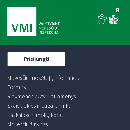
Prisijungti
Mokesčių mokėtojų informacija
Formos
Rinkmenos / Atviri duomenys
Skaičiuoklės ir pagalbininkai
Sąskaitos ir įmokų kodai
Mokesčių žinynas