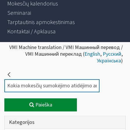
Mokesčių kalendorius
Seminarai
Tarptautinis apmokestinimas
Kontaktai / Apklausa
VMI Machine translation / VMI Машинный перевод /
VMI Машинний переклад (
English
,
Русский
,
Українська
)
Paieška
Kategorijos