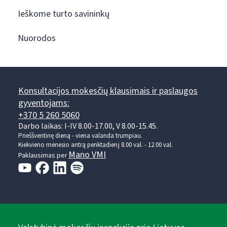
Ieškome turto savininkų
Nuorodos
Konsultacijos mokesčių klausimais ir paslaugos
gyventojams:
+370 5 260 5060
Darbo laikas: I-IV 8.00-17.00, V 8.00-15.45.
Prieššventinę dieną - viena valanda trumpiau.
Kiekvieno mėnesio antrą penktadienį 8.00 val. - 12.00 val.
Mano VMI
Paklausimas per