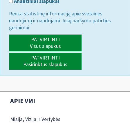
Analitiniai slapukai
Renka statistinę informaciją apie svetainės
naudojimą ir naudojami Jūsų naršymo patirties
gerinimui.
PATVIRTINTI
Visus slapukus
PATVIRTINTI
Pasirinktus slapukus
APIE VMI
Misija, Vizija ir Vertybės