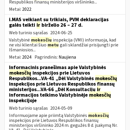
Respublikos finansų ministerijos viršininko...
Metai:
2022
i.MAS veikiant su trikiais, PVM deklaracijas
galės teikti
ir
birželio 26 – 27 d.
Web turinio sąrašas
2024-06-25
Valstybinė
mokesčių
inspekcija (VMI) informuoja, kad
ne visi klientai šiuo
metu
gali sklandžiai prisijungti prie
Išmaniosios...
Metai:
2024
Pagrindinis:
Naujiena
Informacinis pranešimas apie Valstybinės
mokesčių
inspekcijos prie Lietuvos
Respublikos...VA-41 „Dėl Valstybinės
mokesčių
inspekcijos prie Lietuvos Respublikos finansų
ministerijos...VA-66 „Dėl Konsultacijų
ir
informacijos teikimo Valstybinėje
mokesčių
inspekcijoje
Web turinio sąrašas
2024-05-09
Informuojame apie priimtą Valstybinės
mokesčių
inspekcijos prie Lietuvos Respublikos finansų
ministerijos viršininko 2024 m. gegužės 8 d. įsakymą Nr.