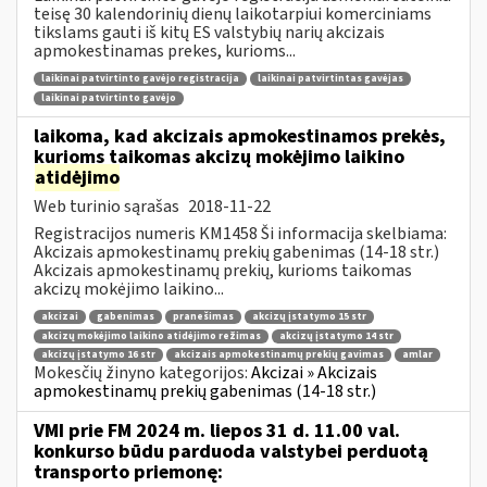
teisę 30 kalendorinių dienų laikotarpiui komerciniams
tikslams gauti iš kitų ES valstybių narių akcizais
apmokestinamas prekes, kurioms...
laikinai patvirtinto gavėjo registracija
laikinai patvirtintas gavėjas
laikinai patvirtinto gavėjo
laikoma, kad akcizais apmokestinamos prekės,
kurioms taikomas akcizų mokėjimo laikino
atidėjimo
Web turinio sąrašas
2018-11-22
Registracijos numeris KM1458 Ši informacija skelbiama:
Akcizais apmokestinamų prekių gabenimas (14-18 str.)
Akcizais apmokestinamų prekių, kurioms taikomas
akcizų mokėjimo laikino...
akcizai
gabenimas
pranešimas
akcizų įstatymo 15 str
akcizų mokėjimo laikino atidėjimo režimas
akcizų įstatymo 14 str
akcizų įstatymo 16 str
akcizais apmokestinamų prekių gavimas
amlar
Mokesčių žinyno kategorijos:
Akcizai » Akcizais
apmokestinamų prekių gabenimas (14-18 str.)
VMI prie FM 2024 m. liepos 31 d. 11.00 val.
konkurso būdu parduoda valstybei perduotą
transporto priemonę: