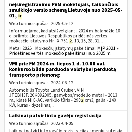
neįsiregistravimo PVM mokėtojais, taikančiais
smulkiojo verslo schemą Lietuvoje nuo 2025-05-
01,
ir
Web turinio sąrašas
2025-05-12
Informuojame, kad atsižvelgiant į 2024 m. balandžio 10
d. priimtą Lietuvos Respublikos pridėtinės vertės
mokesčio įstatymo Nr. IX-751
2
, 13, 15, 28, 31,...
Metai:
2025
Mokesčių įstatymų pakeitimai:
MĮP 2021 »
Pridėtinės vertės mokesčio pakeitimai nuo 2025 m.
VMI prie FM 2024 m. liepos 1 d. 10.00 val.
konkurso būdu parduoda valstybei perduotą
transporto priemonę:
Web turinio sąrašas
2024-06-12
Automobilis Toyota Land Cruiser, VIN
JTEBH3FJ20K092005, gamybos/modelio metai – 2013
m., klasė MIG-AC, variklio tūris - 298
2
cm3, galia - 140
kW, kuras - dyzelinas,...
Laikinai patvirtinto gavėjo registracija
Web turinio sąrašas
2023-04-05
Laikinai patvirtinto gavėjo registracija asmeniui suteikia