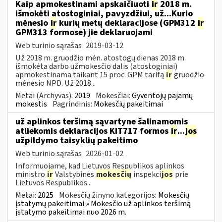
Kaip apmokestinami apskaičiuoti
ir
2018 m.
išmokėti atostoginiai, pavyzdžiui, už...Kurio
mėnesio
ir
kurių metų deklaracijose (GPM312
ir
GPM313 formose) jie deklaruojami
Web turinio sąrašas
2019-03-12
Už 2018 m. gruodžio mėn. atostogų dienas 2018 m.
išmokėta darbo užmokesčio dalis (atostoginiai)
apmokestinama taikant 15 proc. GPM tarifą
ir
gruodžio
mėnesio NPD. Už 2018...
Metai (Archyvas):
2019
Mokesčiai:
Gyventojų pajamų
mokestis
Pagrindinis:
Mokesčių pakeitimai
už aplinkos teršimą sąvartyne šalinamomis
atliekomis deklaracijos KIT717 formos
ir
...
jos
užpildymo taisyklių pakeitimo
Web turinio sąrašas
2026-01-02
Informuojame, kad Lietuvos Respublikos aplinkos
ministro
ir
Valstybinės
mokesčių
inspekci
jos
prie
Lietuvos Respublikos...
Metai:
2025
Mokesčių žinyno kategorijos:
Mokesčių
įstatymų pakeitimai » Mokesčio už aplinkos teršimą
įstatymo pakeitimai nuo 2026 m.