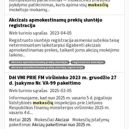
įvykdymo patikrinimas, kuris apima visų
mokesčių
mokėtojo mokamų...
Akcizais apmokestinamų prekių siuntėjo
registracija
Web turinio sąrašas
2023-04-05
Registruoto siuntėjo registracija asmeniui suteikia teisę
neterminuotam laikotarpiui išgabenti akcizais
apmokestinamas prekes, taikant joms akcizų mokėjimo
laikino...
akcizais apmokestinamų prekių siuntėjas
registruotas siuntėjas
akcizais apmokestinamų prekių siuntėjų registracija
Dėl VMI PRIE FM viršininko 2023 m. gruodžio 27
d. įsakymo Nr. VA-99 pakeitimo
Web turinio sąrašas
2025-02-05
Informuojame, kad nuo 2025 m. vasario 5 d. įsigaliojo
Valstybinės
mokesčių
inspekcijos prie Lietuvos
Respublikos finansų ministerijos viršininko 2025 m.
vasario 4 d....
Metai:
2025
Mokesčiai:
Akcizai
Mokesčių įstatymų
pakeitimai:
Akcizų pakeitimai nuo 2025 m.