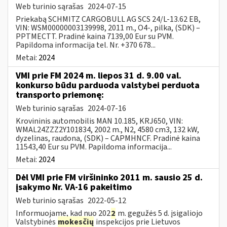
Web turinio sąrašas
2024-07-15
Priekabą SCHMITZ CARGOBULL AG SCS 24/L-13.62 EB,
VIN: WSM00000003139998, 2011 m., O4-, pilka, (SDK) –
PPTMECTT. Pradinė kaina 7139,00 Eur su PVM.
Papildoma informacija tel. Nr. +370 678...
Metai:
2024
VMI prie FM 2024 m. liepos 31 d. 9.00 val.
konkurso būdu parduoda valstybei perduota
transporto priemonę:
Web turinio sąrašas
2024-07-16
Krovininis automobilis MAN 10.185, KRJ650, VIN:
WMAL24ZZZ2Y101834, 2002 m., N2, 4580 cm3, 132 kW,
dyzelinas, raudona, (SDK) – CAPMHNCF. Pradinė kaina
11543,40 Eur su PVM. Papildoma informacija...
Metai:
2024
Dėl VMI prie FM viršininko 2011 m. sausio 25 d.
įsakymo Nr. VA-16 pakeitimo
Web turinio sąrašas
2022-05-12
Informuojame, kad nuo 202
2
m. gegužės 5 d. įsigaliojo
Valstybinės
mokesčių
inspekcijos prie Lietuvos