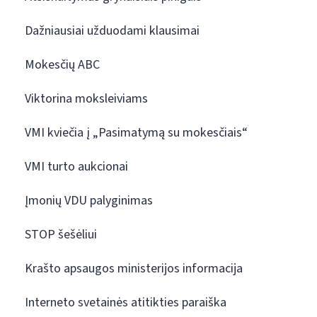
Dažniausiai užduodami klausimai
Mokesčių ABC
Viktorina moksleiviams
VMI kviečia į „Pasimatymą su mokesčiais“
VMI turto aukcionai
Įmonių VDU palyginimas
STOP šešėliui
Krašto apsaugos ministerijos informacija
Interneto svetainės atitikties paraiška