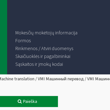
Mokesčių mokėtojų informacija
Formos
Rinkmenos / Atviri duomenys
Skaičiuoklės ir pagalbininkai
Sąskaitos ir įmokų kodai
Machine translation / VMI Машинный перевод / VMI Машин
Paieška