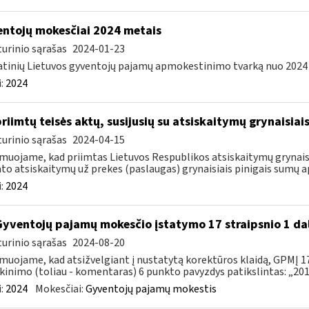
ntojų mokesčiai 2024 metais
urinio sąrašas
2024-01-23
tinių Lietuvos gyventojų pajamų apmokestinimo tvarką nuo 2024 m.
:
2024
priimtų teisės aktų, susijusių su atsiskaitymų grynaisia
urinio sąrašas
2024-04-15
muojame, kad priimtas Lietuvos Respublikos atsiskaitymų grynaisi
to atsiskaitymų už prekes (paslaugas) grynaisiais pinigais sumų ap
:
2024
Gyventojų pajamų mokesčio įstatymo 17 straipsnio 1 da
urinio sąrašas
2024-08-20
muojame, kad atsižvelgiant į nustatytą korektūros klaidą, GPMĮ 17
kinimo (toliau - komentaras) 6 punkto pavyzdys patikslintas: „2015
:
2024
Mokesčiai:
Gyventojų pajamų mokestis