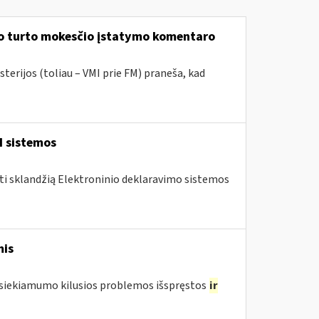
mo turto mokesčio įstatymo komentaro
terijos (toliau – VMI prie FM) praneša, kad
I sistemos
nti sklandžią Elektroninio deklaravimo sistemos
mis
pasiekiamumo kilusios problemos išspręstos
ir