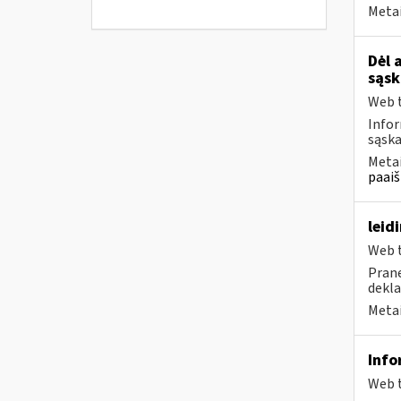
Metai
Dėl 
sąsk
Web t
Infor
sąska
Metai
paaiš
leid
Web t
Prane
dekla
Metai
Info
Web t