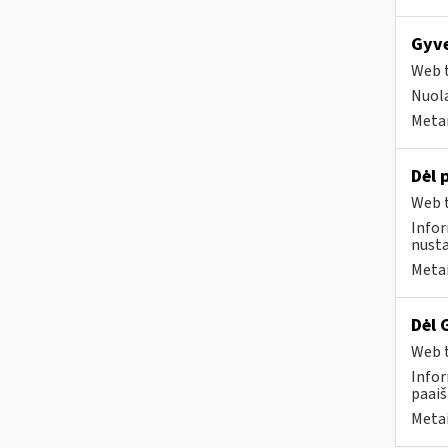
Gyve
Web t
Nuola
Metai
Dėl 
Web t
Infor
nusta
Metai
Dėl 
Web t
Infor
paaiš
Metai