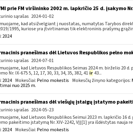
VMI prie FM viršininko 2002 m. lapkričio 25 d. įsakymo N
urinio sąrašas
2024-01-02
muojame, kad atsižvelgiant į nuostatas, numatytas Tarybos direkty
2019/1995, kuriose yra įtvirtinamas tik elektroninis prašymų grąžint
:
2024
rmacinis pranešimas dėl Lietuvos Respublikos pelno mo
urinio sąrašas
2024-07-01
muojame, kad Lietuvos Respublikos Seimas 2024 m. birželio 20 d.
mo Nr. IX-675 5, 12, 17, 30, 33, 34, 35, 382, 41
ir
43...
:
2024
Mokesčiai:
Pelno mokestis
Mokesčių žinyno kategorijos:
timai nuo 2025 m.
rmacinis pranešimas dėl viešųjų įstaigų įstatymo pakei
urinio sąrašas
2024-05-23
muojame, kad Lietuvos Respublikos Seimui 2023 m. lapkričio 16 d. 
ymo pakeitimo įstatymą Nr. XIV-2242, VĮĮ[1] yra išdėstytas nauja red
:
2024
Mokesčiai:
Pelno mokestis