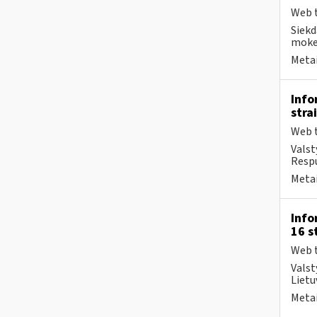
Web t
Siekd
mokes
Metai
Info
stra
Web t
Valst
Respu
Metai
Info
16 s
Web t
Valst
Lietu
Metai