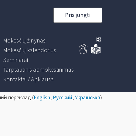
Prisijungti
Mokesčių žinynas
Mokesčių kalendorius
Seminarai
Tarptautinis apmokestinimas
Kontaktai / Apklausa
ний переклад (
English
,
Русский
,
Українська
)