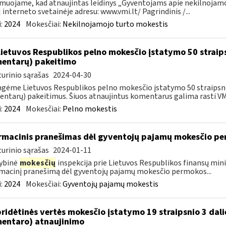
muojame, kad atnaujintas leidinys „Gyventojams apie nekilnojamoj
 interneto svetainėje adresu: www.vmi.lt/ Pagrindinis /...
:
2024
Mokesčiai:
Nekilnojamojo turto mokestis
Lietuvos Respublikos pelno mokesčio įstatymo 50 straip
entarų) pakeitimo
urinio sąrašas
2024-04-30
gėme Lietuvos Respublikos pelno mokesčio įstatymo 50 straipsnio
ntarų) pakeitimus. Šiuos atnaujintus komentarus galima rasti VMI
:
2024
Mokesčiai:
Pelno mokestis
rmacinis pranešimas dėl gyventojų pajamų mokesčio pe
urinio sąrašas
2024-01-11
ybinė
mokesčių
inspekcija prie Lietuvos Respublikos finansų mini
macinį pranešimą dėl gyventojų pajamų mokesčio permokos...
:
2024
Mokesčiai:
Gyventojų pajamų mokestis
pridėtinės vertės mokesčio įstatymo 19 straipsnio 3 dal
entaro) atnaujinimo