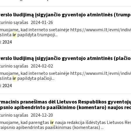
verslo liudijimą įsigyjančio gyventojo atmintinės (trum
urinio sąrašas
2024-01-26
muojame, kad interneto svetainėje https://www.vmi.lt/evmi/indivi
slinta
ir
papildyta trumpoji...
:
2024
verslo liudijimą įsigyjančio gyventojo atmintinės (plači
urinio sąrašas
2024-02-02
muojame, kad interneto svetainėje https://www.vmi.lt/evmi/indivi
slinta
ir
papildyta plačioji...
:
2024
rmacinis pranešimas dėl Lietuvos Respublikos gyvento
ipsnio apibendrinto paaiškinimo (komentaro) naujos re
urinio sąrašas
2024-12-20
rmuojame, kad parengtas
ir
nauja redakcija išdėstytas Lietuvos 
raipsnio apibendrintas paaiškinimas (komentaras) ...