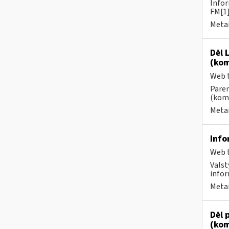
Infor
FM[1]
Metai
Dėl 
(kom
Web t
Paren
(kome
Metai
Info
Web t
Valst
infor
Metai
Dėl 
(kom