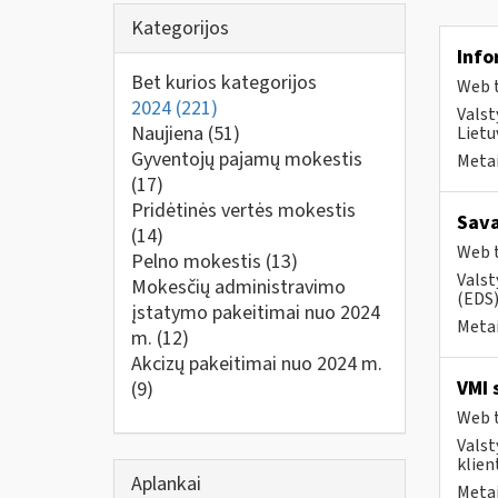
Kategorijos
Info
Bet kurios kategorijos
Web t
2024
(221)
Valst
Naujiena
(51)
Lietu
Gyventojų pajamų mokestis
Metai
(17)
Pridėtinės vertės mokestis
Sava
(14)
Web t
Pelno mokestis
(13)
Valst
Mokesčių administravimo
(EDS)
įstatymo pakeitimai nuo 2024
Metai
m.
(12)
Akcizų pakeitimai nuo 2024 m.
VMI 
(9)
Web t
Valst
klient
Aplankai
Metai