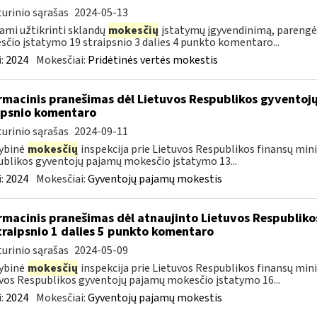
urinio sąrašas
2024-05-13
ami užtikrinti sklandų
mokesčių
įstatymų įgyvendinimą, parengė
čio įstatymo 19 straipsnio 3 dalies 4 punkto komentaro...
:
2024
Mokesčiai:
Pridėtinės vertės mokestis
rmacinis pranešimas dėl Lietuvos Respublikos gyvento
ipsnio komentaro
urinio sąrašas
2024-09-11
ybinė
mokesčių
inspekcija prie Lietuvos Respublikos finansų mini
blikos gyventojų pajamų mokesčio įstatymo 13...
:
2024
Mokesčiai:
Gyventojų pajamų mokestis
rmacinis pranešimas dėl atnaujinto Lietuvos Respublik
traipsnio 1 dalies 5 punkto komentaro
urinio sąrašas
2024-05-09
ybinė
mokesčių
inspekcija prie Lietuvos Respublikos finansų minis
vos Respublikos gyventojų pajamų mokesčio įstatymo 16...
:
2024
Mokesčiai:
Gyventojų pajamų mokestis