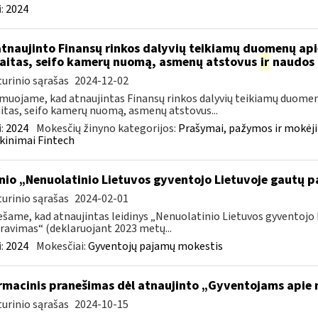
:
2024
atnaujinto Finansų rinkos dalyvių teikiamų duomenų ap
aitas, seifo kamerų nuomą, asmenų atstovus
ir
naudos 
urinio sąrašas
2024-12-02
muojame, kad atnaujintas Finansų rinkos dalyvių teikiamų duomen
itas, seifo kamerų nuomą, asmenų atstovus...
:
2024
Mokesčių žinyno kategorijos:
Prašymai, pažymos ir mokėj
kinimai Fintech
inio „Nenuolatinio Lietuvos gyventojo Lietuvoje gautų
urinio sąrašas
2024-02-01
šame, kad atnaujintas leidinys „Nenuolatinio Lietuvos gyventoj
ravimas“ (deklaruojant 2023 metų...
:
2024
Mokesčiai:
Gyventojų pajamų mokestis
rmacinis pranešimas dėl atnaujinto „Gyventojams apie n
urinio sąrašas
2024-10-15