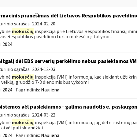
rmacinis pranešimas dėl Lietuvos Respublikos paveldi
urinio sąrašas
2024-02-20
ybinė
mokesčių
inspekcija prie Lietuvos Respublikos finansų minis
vos Respublikos paveldimo turto mokesčio įstatymo...
:
2024
itgalį dėl EDS serverių perkėlimo nebus pasiekiamos VM
urinio sąrašas
2024-12-03
ybinė
mokesčių
inspekcija (VMI) informuoja, kad siekiant užtikri
 veiklą, gruodžio 7-8 dienomis bus vykdomi...
:
2024
Pagrindinis:
Naujiena
sistemos vėl pasiekiamos - galima naudotis e. paslaugo
urinio sąrašas
2024-03-22
ybinė
mokesčių
inspekcija (VMI) informuoja, jog dėl e. sistemų 
ai vėl gali sklandžiai...
:
2024
Pagrindinis:
Naujiena