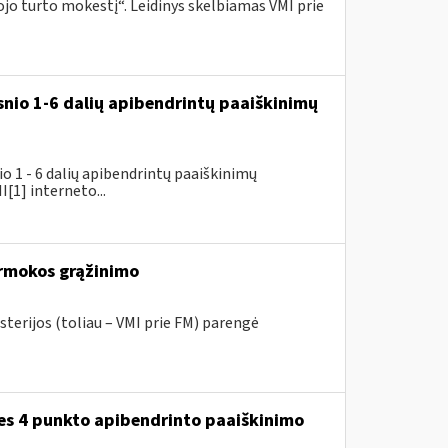
o turto mokestį“. Leidinys skelbiamas VMI prie
snio 1-6 dalių apibendrintų paaiškinimų
 1 - 6 dalių apibendrintų paaiškinimų
[1] interneto...
rmokos grąžinimo
sterijos (toliau – VMI prie FM) parengė
ies 4 punkto apibendrinto paaiškinimo