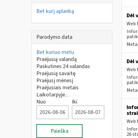
Bet kurį aplanką
Dėl 
Web t
Infor
Parodymo data
patik
Metai
Bet kuriuo metu
Praėjusią valandą
Dėl 
Paskutines 24 valandas
Web t
Praėjusią savaitę
Infor
Praėjusį mėnesį
patik
Praėjusiais metais
Metai
Laikotarpyje…
Nuo
Iki
Info
stra
Web t
Info
Paieška
26 st