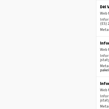
Dėl 
Web t
Infor
(ES) 
Metai
Info
Web t
Infor
įstaty
Metai
pakei
Info
Web t
Infor
įstat
Metai