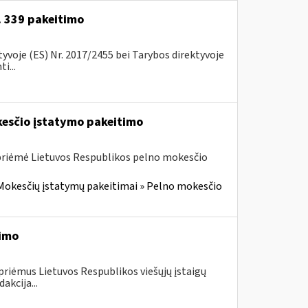
r. 339 pakeitimo
voje (ES) Nr. 2017/2455 bei Tarybos direktyvoje
i...
kesčio įstatymo pakeitimo
 priėmė Lietuvos Respublikos pelno mokesčio
Mokesčių įstatymų pakeitimai » Pelno mokesčio
timo
priėmus Lietuvos Respublikos viešųjų įstaigų
akcija...