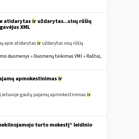
ie atidarytas
ir
uždarytas...visų rūšių
gavėjus XML
ų apie atidarytas
ir
uždarytas visų rūšių
imo duomenys » Duomenų teikimas VMI » Raštai,
 pajamų apmokestinimas
ir
o Lietuvoje gautų pajamų apmokestinimas
ir
ekilnojamojo turto mokestį“ leidinio