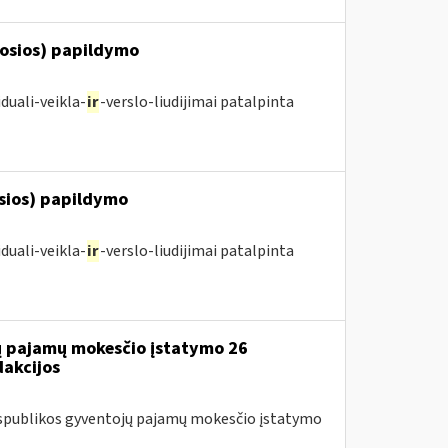
posios) papildymo
duali-veikla-
ir
-verslo-liudijimai patalpinta
osios) papildymo
duali-veikla-
ir
-verslo-liudijimai patalpinta
jų pajamų mokesčio įstatymo 26
dakcijos
Respublikos gyventojų pajamų mokesčio įstatymo