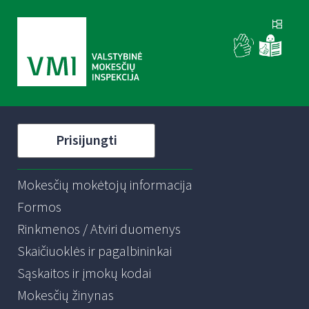
Prisijungti
Mokesčių mokėtojų informacija
Formos
Rinkmenos / Atviri duomenys
Skaičiuoklės ir pagalbininkai
Sąskaitos ir įmokų kodai
Mokesčių žinynas