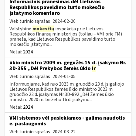
Informacinis pranešimas dėl Lietuvos
Respublikos paveldimo turto mokesčio
įstatymo komentaro
Web turinio sąrašas
2024-02-20
Valstybinė
mokesčių
inspekcija prie Lietuvos
Respublikos finansų ministerijos (toliau – VMI prie FM)
praneša, kad Lietuvos Respublikos paveldimo turto
mokesčio įstatymo...
Metai:
2024
ūkio ministro 2009 m. gegužės 15 d. įsakymo Nr.
3D-355 „Dėl Prekybos žemės ūkio
ir
Web turinio sąrašas
2024-01-05
Informuojame, kad nuo 2023 m. gruodžio 23 d. įsigaliojo
Lietuvos Respublikos žemės ūkio ministro 2023 m.
gruodžio 22 d. įsakymas Nr.3D-892 „Dėl Žemės ūkio
ministro 2020 m. birželio 16 d. įsakymo...
Metai:
2024
VMI sistemos vėl pasiekiamos - galima naudotis
e. paslaugomis
Web turinio sąrašas
2024-03-22