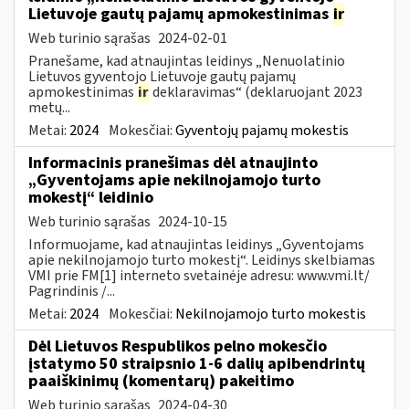
Lietuvoje gautų pajamų apmokestinimas
ir
Web turinio sąrašas
2024-02-01
Pranešame, kad atnaujintas leidinys „Nenuolatinio
Lietuvos gyventojo Lietuvoje gautų pajamų
apmokestinimas
ir
deklaravimas“ (deklaruojant 2023
metų...
Metai:
2024
Mokesčiai:
Gyventojų pajamų mokestis
Informacinis pranešimas dėl atnaujinto
„Gyventojams apie nekilnojamojo turto
mokestį“ leidinio
Web turinio sąrašas
2024-10-15
Informuojame, kad atnaujintas leidinys „Gyventojams
apie nekilnojamojo turto mokestį“. Leidinys skelbiamas
VMI prie FM[1] interneto svetainėje adresu: www.vmi.lt/
Pagrindinis /...
Metai:
2024
Mokesčiai:
Nekilnojamojo turto mokestis
Dėl Lietuvos Respublikos pelno mokesčio
įstatymo 50 straipsnio 1-6 dalių apibendrintų
paaiškinimų (komentarų) pakeitimo
Web turinio sąrašas
2024-04-30