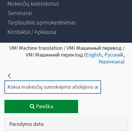
Mokesčių kalendorius
Seminarai
Tarptautinis apmokestinimas
Kontaktai / Apklausa
VMI Machine translation / VMI Машинный перевод /
VMI Машинний переклад (
English
,
Русский
,
Українська
)
Paieška
Parodymo data