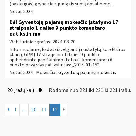
(paslaugas) grynaisiais pinigais sumų apvalinimo...
Metai:
2024
Dėl Gyventojų pajamų mokesčio įstatymo 17
straipsnio 1 dalies 9 punkto komentaro
patikslinimo
Web turinio sąrašas
2024-08-20
Informuojame, kad atsižvelgiant į nustatytą korektūros
klaidą, GPMĮ 17 straipsnio 1 dalies 9 punkto
apibendrinto paaiškinimo (toliau - komentaras) 6
punkto pavyzdys patikslintas: „2015-01-15“...
Metai:
2024
Mokesčiai:
Gyventojų pajamų mokestis
20 Įrašų(-ai)
Rodoma nuo 221 iki 221 iš 221 irašų.
1
...
10
11
12