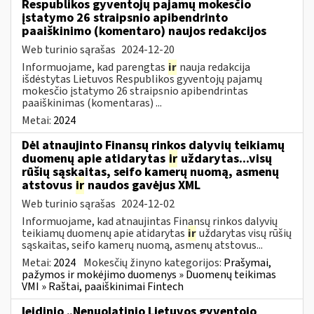
Respublikos gyventojų pajamų mokesčio
įstatymo 26 straipsnio apibendrinto
paaiškinimo (komentaro) naujos redakcijos
Web turinio sąrašas
2024-12-20
Informuojame, kad parengtas
ir
nauja redakcija
išdėstytas Lietuvos Respublikos gyventojų pajamų
mokesčio įstatymo 26 straipsnio apibendrintas
paaiškinimas (komentaras) ...
Metai:
2024
Dėl atnaujinto Finansų rinkos dalyvių teikiamų
duomenų apie atidarytas
ir
uždarytas...visų
rūšių sąskaitas, seifo kamerų nuomą, asmenų
atstovus
ir
naudos gavėjus XML
Web turinio sąrašas
2024-12-02
Informuojame, kad atnaujintas Finansų rinkos dalyvių
teikiamų duomenų apie atidarytas
ir
uždarytas visų rūšių
sąskaitas, seifo kamerų nuomą, asmenų atstovus...
Metai:
2024
Mokesčių žinyno kategorijos:
Prašymai,
pažymos ir mokėjimo duomenys » Duomenų teikimas
VMI » Raštai, paaiškinimai Fintech
leidinio „Nenuolatinio Lietuvos gyventojo