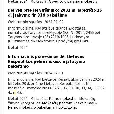
Metai:
2024
Mokesčiai:
Gyventojų pajamų mokestis
Dėl VMI prie FM viršininko 2002 m. lapkričio 25
d. įsakymo Nr. 339 pakeitimo
Web turinio sąrašas
2024-01-02
Informuojame, kad atsižvelgiant į nuostatas,
numatytas Tarybos direktyvoje (ES) Nr. 2017/2455 bei
Tarybos direktyvoje (ES) 2019/1995, kuriose yra
įtvirtinamas tik elektroninis prašymų grąžinti...
Metai:
2024
Informacinis pranešimas dėl Lietuvos
Respublikos pelno mokesčio įstatymo
pakeitimo
Web turinio sąrašas
2024-07-01
Informuojame, kad Lietuvos Respublikos Seimas 2024 m.
birželio 20 d. priėmė Lietuvos Respublikos pelno
mokesčio įstatymo Nr. IX-675 5, 12, 17, 30, 33, 34, 35, 382,
41
ir
43...
Metai:
2024
Mokesčiai:
Pelno mokestis
Mokesčių
žinyno kategorijos:
Mokesčių įstatymų pakeitimai »
Pelno mokesčio pakeitimai nuo 2025 m.