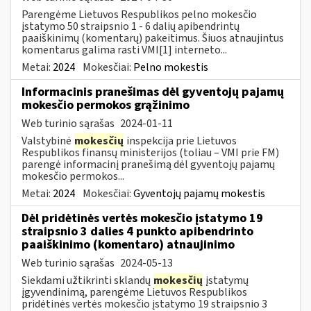
Parengėme Lietuvos Respublikos pelno mokesčio
įstatymo 50 straipsnio 1 - 6 dalių apibendrintų
paaiškinimų (komentarų) pakeitimus. Šiuos atnaujintus
komentarus galima rasti VMI[1] interneto...
Metai:
2024
Mokesčiai:
Pelno mokestis
Informacinis pranešimas dėl gyventojų pajamų
mokesčio permokos grąžinimo
Web turinio sąrašas
2024-01-11
Valstybinė
mokesčių
inspekcija prie Lietuvos
Respublikos finansų ministerijos (toliau – VMI prie FM)
parengė informacinį pranešimą dėl gyventojų pajamų
mokesčio permokos...
Metai:
2024
Mokesčiai:
Gyventojų pajamų mokestis
Dėl pridėtinės vertės mokesčio įstatymo 19
straipsnio 3 dalies 4 punkto apibendrinto
paaiškinimo (komentaro) atnaujinimo
Web turinio sąrašas
2024-05-13
Siekdami užtikrinti sklandų
mokesčių
įstatymų
įgyvendinimą, parengėme Lietuvos Respublikos
pridėtinės vertės mokesčio įstatymo 19 straipsnio 3