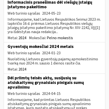
Informacinis pranešimas dėl viešųjų įstaigų
įstatymo pakeitimo
Web turinio sąrašas
2024-05-23
Informuojame, kad Lietuvos Respublikos Seimui 2023 m.
lapkričio 16 d. priėmus Lietuvos Respublikos viešųjų
įstaigų įstatymo pakeitimo įstatymą Nr. XIV-2242, VĮĮ[1]
yra išdėstytas nauja redakcija...
Metai:
2024
Mokesčiai:
Pelno mokestis
Gyventojų mokesčiai 2024 metais
Web turinio sąrašas
2024-01-23
Nuolatinių Lietuvos gyventojų pajamų apmokestinimo
tvarką nuo 2024 m. sausio 1 dienos rasite čia.
Metai:
2024
Dėl priimtų teisės aktų, susijusių su
atsiskaitymų grynaisiais pinigais sumų
apvalinimu
Web turinio sąrašas
2024-04-15
Informuojame, kad priimtas Lietuvos Respublikos
atsiskaitymų grynaisiais pinigais sumų apvalinimo
įstatymas, kuris nustato atsiskaitymų už prekes