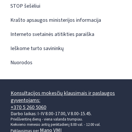
STOP šešėliui
Krašto apsaugos ministerijos informacija
Interneto svetainės atitikties paraiška
Ieškome turto savininkų
Nuorodos
Konsultacijos mokesčių klausimais ir paslaugos
gyventojams:
+370 5 260 5060
Darbo laikas: I-IV 8.00-17.00, V 8.00-15.45.
Prieššventinę dieną - viena valanda trumpiau.
Kiekvieno mėnesio antrą penktadienį 8.00 val. - 12.00 val.
Mano VMI
Paklausimas per