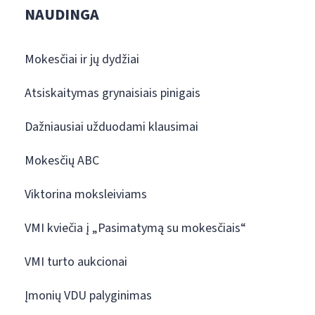
NAUDINGA
Mokesčiai ir jų dydžiai
Atsiskaitymas grynaisiais pinigais
Dažniausiai užduodami klausimai
Mokesčių ABC
Viktorina moksleiviams
VMI kviečia į „Pasimatymą su mokesčiais“
VMI turto aukcionai
Įmonių VDU palyginimas