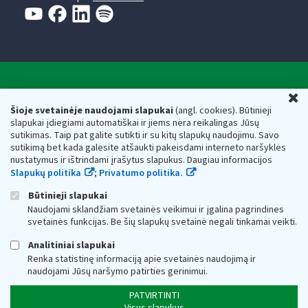
Valstybinė mokesčių inspekcija prie Lietuvos
U
Respublikos finansų ministerijos
Šioje svetainėje naudojami slapukai
(angl. cookies). Būtinieji
slapukai įdiegiami automatiškai ir jiems nėra reikalingas Jūsų
Biudžetinė įstaiga. Juridinio asmens kodas — 188659752,
sutikimas. Taip pat galite sutikti ir su kitų slapukų naudojimu. Savo
adresas: Vasario 16-osios g. 14, 01107 Vilnius, Lietuva, el.paštas:
sutikimą bet kada galėsite atšaukti pakeisdami interneto naršyklės
vmi@vmi.lt
, E. pristatymo dėžutės adresas 188659752
nustatymus ir ištrindami įrašytus slapukus. Daugiau informacijos
Duomenys apie Valstybinę mokesčių inspekciją prie Lietuvos
Slapukų politika
;
Privatumo politika.
Respublikos finansų ministerijos kaupiami ir saugomi Juridinių
asmenų registre
Būtinieji slapukai
Naudojami sklandžiam svetainės veikimui ir įgalina pagrindines
svetainės funkcijas. Be šių slapukų svetainė negali tinkamai veikti.
Analitiniai slapukai
Renka statistinę informaciją apie svetainės naudojimą ir
naudojami Jūsų naršymo patirties gerinimui.
PATVIRTINTI