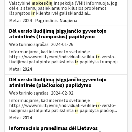
Valstybinė
mokesčių
inspekcija (VMI) informuoja, jog
dėl e. sistemų pasiekiamumo kilusios problemos
išspręstos
ir
klientai vėl gali sklandžiai...
Metai:
2024
Pagrindinis:
Naujiena
Dėl verslo liudijimą įsigyjančio gyventojo
atmintinės (trumposios) papildymo
Web turinio sąrašas
2024-01-26
Informuojame, kad interneto svetainėje
https://www.vmi.lt/evmi/individuali-veikla-
ir
-verslo-
liudijimai patalpinta patikslinta
ir
papildyta trumpoji...
Metai:
2024
Dėl verslo liudijimą įsigyjančio gyventojo
atmintinės (plačiosios) papildymo
Web turinio sąrašas
2024-02-02
Informuojame, kad interneto svetainėje
https://www.vmi.lt/evmi/individuali-veikla-
ir
-verslo-
liudijimai patalpinta patikslinta
ir
papildyta plačioji...
Metai:
2024
Informacinis pranešimas dėl Lietuvos