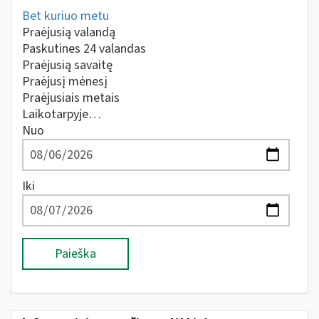
Bet kuriuo metu
Praėjusią valandą
Paskutines 24 valandas
Praėjusią savaitę
Praėjusį mėnesį
Praėjusiais metais
Laikotarpyje…
Nuo
Iki
Paieška