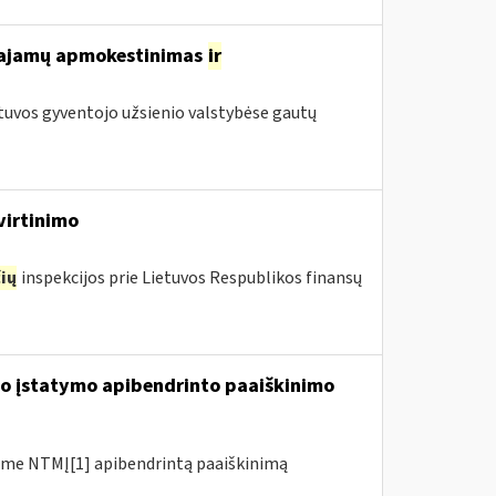
 pajamų apmokestinimas
ir
tuvos gyventojo užsienio valstybėse gautų
virtinimo
ių
inspekcijos prie Lietuvos Respublikos finansų
io įstatymo apibendrinto paaiškinimo
me NTMĮ[1] apibendrintą paaiškinimą