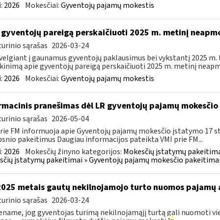
:
2026
Mokesčiai:
Gyventojų pajamų mokestis
 gyventojų pareigą perskaičiuoti 2025 m. metinį neap
urinio sąrašas
2026-03-24
velgiant į gaunamus gyventojų paklausimus bei vykstantį 2025 m.
kinimą apie gyventojų pareigą perskaičiuoti 2025 m. metinį neapm
:
2026
Mokesčiai:
Gyventojų pajamų mokestis
rmacinis pranešimas dėl LR gyventojų pajamų mokesčio 
urinio sąrašas
2026-05-04
rie FM informuoja apie Gyventojų pajamų mokesčio įstatymo 17 s
psnio pakeitimus Daugiau informacijos pateikta VMI prie FM...
:
2026
Mokesčių žinyno kategorijos:
Mokesčių įstatymų pakeitima
čių įstatymų pakeitimai » Gyventojų pajamų mokesčio pakeitimai
2025 metais gautų nekilnojamojo turto nuomos pajamų
urinio sąrašas
2026-03-24
name, jog gyventojas turimą nekilnojamąjį turtą gali nuomoti vie