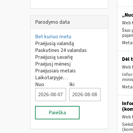
„Nuo
Parodymo data
Web t
Šiuo 
paja
Bet kuriuo metu
Metai
Praėjusią valandą
Paskutines 24 valandas
Praėjusią savaitę
Dėl 
Praėjusį mėnesį
Web t
Praėjusiais metais
Infor
Laikotarpyje…
minis
Nuo
Iki
Metai
Info
(kom
Paieška
Web t
Siekd
(kome