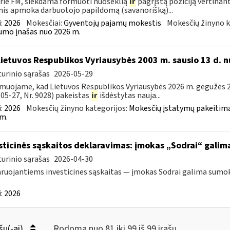
rie FM, siekdama formuoti nuoseklią
ir
pagrįstą poziciją vertinan
is apmoka darbuotojo papildomą (savanorišką)...
:
2026
Mokesčiai:
Gyventojų pajamų mokestis
Mokesčių žinyno k
mo įnašas nuo 2026 m.
Lietuvos Respublikos Vyriausybės 2003 m. sausio 13 d. n
urinio sąrašas
2026-05-29
muojame, kad Lietuvos Respublikos Vyriausybės 2026 m. gegužės 20
05-27, Nr. 9028) pakeistas
ir
išdėstytas nauja...
:
2026
Mokesčių žinyno kategorijos:
Mokesčių įstatymų pakeitima
m.
sticinės sąskaitos deklaravimas: įmokas „Sodrai“ galima 
urinio sąrašas
2026-04-30
ruojantiems investicines sąskaitas — įmokas Sodrai galima sumokėt
:
2026
šų(-ai)
Rodoma nuo 81 iki 99 iš 99 irašų.