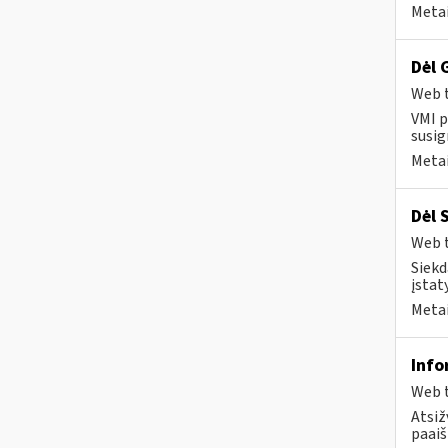
Metai
Dėl 
Web t
VMI p
susig
Metai
Dėl 
Web t
Siekd
įstat
Metai
Info
Web t
Atsiž
paaiš