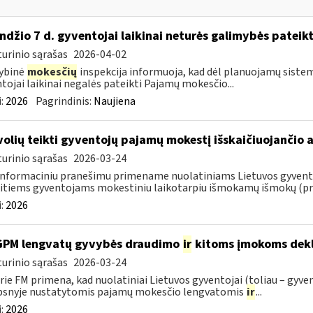
ndžio 7 d. gyventojai laikinai neturės galimybės pateik
urinio sąrašas
2026-04-02
ybinė
mokesčių
inspekcija informuoja, kad dėl planuojamų sistem
tojai laikinai negalės pateikti Pajamų mokesčio...
:
2026
Pagrindinis:
Naujiena
volių teikti gyventojų pajamų mokestį išskaičiuojančio
urinio sąrašas
2026-03-24
informaciniu pranešimu primename nuolatiniams Lietuvos gyventoj
itiems gyventojams mokestiniu laikotarpiu išmokamų išmokų (pris
:
2026
GPM lengvatų gyvybės draudimo
ir
kitoms įmokoms dekl
urinio sąrašas
2026-03-24
rie FM primena, kad nuolatiniai Lietuvos gyventojai (toliau – gyven
psnyje nustatytomis pajamų mokesčio lengvatomis
ir
...
:
2026