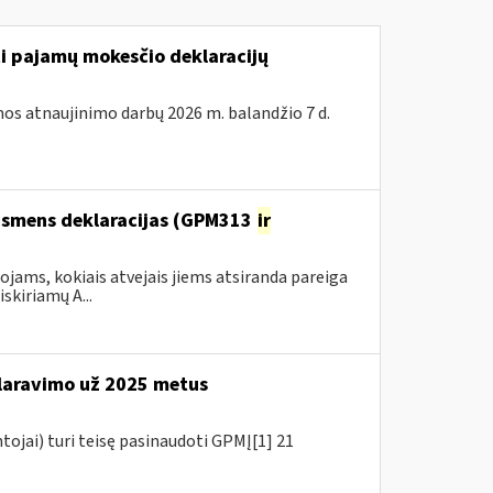
ti pajamų mokesčio deklaracijų
os atnaujinimo darbų 2026 m. balandžio 7 d.
 asmens deklaracijas (GPM313
ir
ams, kokiais atvejais jiems atsiranda pareiga
kiriamų A...
aravimo už 2025 metus
tojai) turi teisę pasinaudoti GPMĮ[1] 21