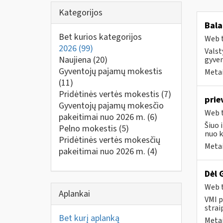
Kategorijos
Bala
Bet kurios kategorijos
Web t
2026
(99)
Valst
Naujiena
(20)
gyven
Gyventojų pajamų mokestis
Metai
(11)
Pridėtinės vertės mokestis
(7)
prie
Gyventojų pajamų mokesčio
Web t
pakeitimai nuo 2026 m.
(6)
Šiuo 
Pelno mokestis
(5)
nuo k
Pridėtinės vertės mokesčių
Metai
pakeitimai nuo 2026 m.
(4)
Dėl 
Web t
Aplankai
VMI p
strai
Bet kurį aplanką
Metai