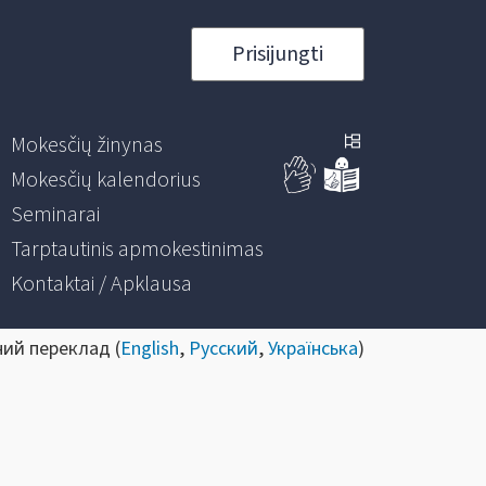
Prisijungti
Mokesčių žinynas
Mokesčių kalendorius
Seminarai
Tarptautinis apmokestinimas
Kontaktai / Apklausa
ний переклад (
English
,
Русский
,
Українська
)