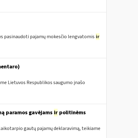
ntys pasinaudoti pajamų mokesčio lengvatomis
ir
mentaro)
me Lietuvos Respublikos saugumo įnašo
rimą paramos gavėjams
ir
politinėms
 laikotarpio gautų pajamų deklaravimą, teikiame