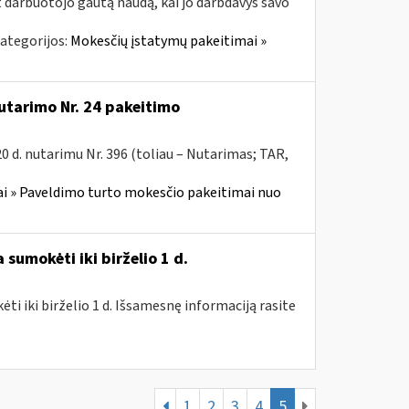
t darbuotojo gautą naudą, kai jo darbdavys savo
ategorijos:
Mokesčių įstatymų pakeitimai »
utarimo Nr. 24 pakeitimo
 d. nutarimu Nr. 396 (toliau – Nutarimas; TAR,
i » Paveldimo turto mokesčio pakeitimai nuo
sumokėti iki birželio 1 d.
i iki birželio 1 d. Išsamesnę informaciją rasite
1
2
3
4
5