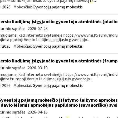
pas — sumokėjus fiksuoto dydžio pajamų mokestį
ir
...
:
2026
Mokesčiai:
Gyventojų pajamų mokestis
verslo liudijimą įsigyjančio gyventojo atmintinės (plači
urinio sąrašas
2026-07-23
muojame, kad interneto svetainėje https://www.vmi.lt/evmi/indivi
jinta plačioji Verslo liudijimą įsigijusio gyventojo...
:
2026
Mokesčiai:
Gyventojų pajamų mokestis
verslo liudijimą įsigyjančio gyventojo atmintinės (trum
urinio sąrašas
2026-03-10
muojame, kad interneto svetainėje https://www.vmi.lt/evmi/indivi
jinta trumpoji Verslo liudijimą įsigijusio gyventojo...
:
2026
Mokesčiai:
Gyventojų pajamų mokestis
Gyventojų pajamų mokesčio įstatymo taikymo apmokes
davio lėšomis apmokėjus papildomo (savanoriško) sve
urinio sąrašas
2026-04-16