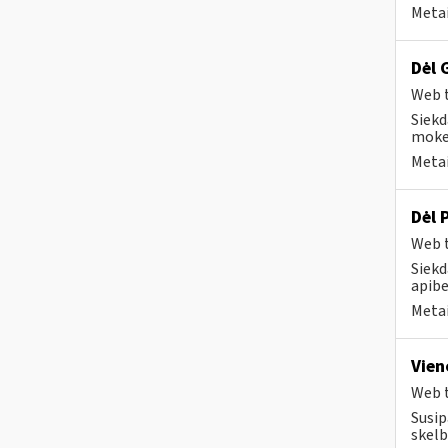
Metai
Dėl 
Web t
Siekd
mokes
Metai
Dėl 
Web t
Siekd
apibe
Metai
Vien
Web t
Susip
skelb