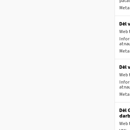
patal
Metai
Dėl 
Web t
Infor
atnau
Metai
Dėl 
Web t
Infor
atnau
Metai
Dėl 
darb
Web t