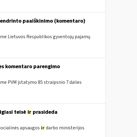
bendrinto paaiškinimo (komentaro)
me Lietuvos Respublikos gyventojų pajamų
lies komentaro parengimo
e PVM įstatymo 85 straipsnio 7 dalies
igiasi teisė
ir
prasideda
 Socialinės apsaugos
ir
darbo ministerijos