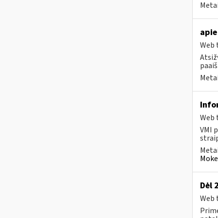
Metai
apie
Web t
Atsiž
paaiš
Metai
Info
Web t
VMI p
strai
Metai
Mokes
Dėl 
Web t
Prime