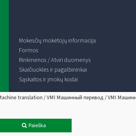
Mokesčių mokėtojų informacija
Formos
Rinkmenos / Atviri duomenys
Skaičiuoklės ir pagalbininkai
Sąskaitos ir įmokų kodai
Machine translation / VMI Машинный перевод / VMI Машин
Paieška