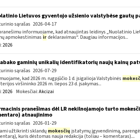
latinio Lietuvos gyventojo užsienio valstybėse gautų
urinio sąrašas
2026-04-17
pranešimu informuojame, kad atnaujintas leidinys „Nuolatinio Lie
mų apmokestinimas
ir
deklaravimas“. Daugiau informacijos...
:
2026
tabako gaminių unikalių identifikatorių naujų kainų pat
urinio sąrašas
2026-07-29
muojame, kad 2026 m. rugpjūčio 1 d. įsigalioja Valstybinės
mokesč
terijos viršininko 2026 m. liepos 23 d. įsakymas...
:
2026
Mokesčiai:
Akcizai
rmacinis pranešimas dėl LR nekilnojamojo turto mokesč
entaro) atnaujinimo
urinio sąrašas
2026-01-29
ami užtikrinti sklandų
mokesčių
įstatymų įgyvendinimą, parengė
ntarą), kuris dėstomas nauja redakcija (toliau – komentaras)....