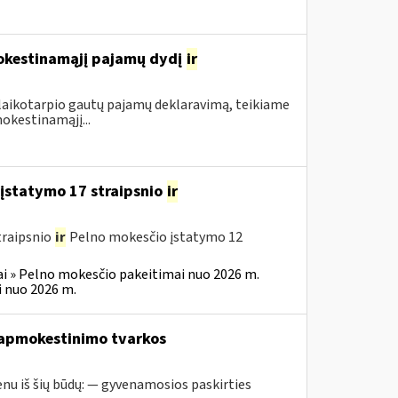
mokestinamąjį pajamų dydį
ir
 laikotarpio gautų pajamų deklaravimą, teikiame
okestinamąjį...
įstatymo 17 straipsnio
ir
traipsnio
ir
Pelno mokesčio įstatymo 12
i » Pelno mokesčio pakeitimai nuo 2026 m.
 nuo 2026 m.
 apmokestinimo tvarkos
nu iš šių būdų: — gyvenamosios paskirties