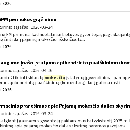
:
2026
GPM permokos grąžinimo
urinio sąrašas
2026-03-24
rie FM primena, kad nuolatiniai Lietuvos gyventojai, pageidauja
rąžinti dalį pajamų mokesčio, išskaičiuoto...
:
2026
Saugumo įnašo įstatymo apibendrinto paaiškinimo (ko
urinio sąrašas
2026-04-16
ami užtikrinti sklandų
mokesčių
įstatymų įgyvendinimą, parengė
ymo apibendrintą paaiškinimą (komentarą), kurį galima rasti...
:
2026
rmacinis pranešimas apie Pajamų mokesčio dalies sky
urinio sąrašas
2026-03-24
velgiant į gaunamus gyventojų paklausimus bei vykstantį 2025 m.
kinimą apie pajamų mokesčio dalies skyrimą paramos gavėjams...