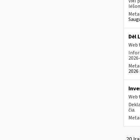
VMI p
lėšom
Metai
Saugu
Dėl 
Web t
Infor
2026-
Metai
2026 
Inve
Web t
Dekla
čia.
Metai
20 Įra