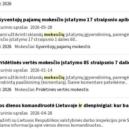
:
2026
Gyventojų pajamų mokesčio įstatymo 17 straipsnio api
urinio sąrašas
2026-05-28
ami užtikrinti sklandų
mokesčių
įstatymų įgyvendinimą, parengė
čio įstatymo 17 straipsnio 1 dalies 60...
:
2026
Mokesčiai:
Gyventojų pajamų mokestis
Pridėtinės vertės mokesčio įstatymo 85 straipsnio 7 da
urinio sąrašas
2026-01-14
ami užtikrinti sklandų
mokesčių
įstatymų įgyvendinimą, parengėm
ndrintą paaiškinimą (komentarą). Šiame komentare pateikėme...
:
2026
Mokesčiai:
Pridėtinės vertės mokestis
os dienos komandiruotė Lietuvoje
ir
dienpinigiai: kur ba
urinio sąrašas
2026-04-28
ažinti su Lietuvos Respublikos valstybinės darbo inspekcijos prie
iama informacija apie vienos dienos komandiruotes...