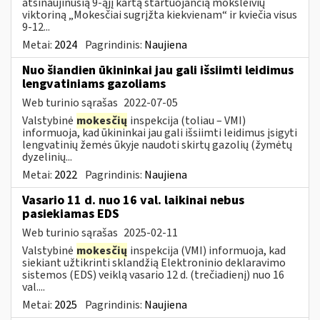
atsinaujinusią 9-ąjį kartą startuojančią moksleivių
viktoriną „Mokesčiai sugrįžta kiekvienam“ ir kviečia visus
9-12...
Metai:
2024
Pagrindinis:
Naujiena
Nuo šiandien ūkininkai jau gali išsiimti leidimus
lengvatiniams gazoliams
Web turinio sąrašas
2022-07-05
Valstybinė
mokesčių
inspekcija (toliau – VMI)
informuoja, kad ūkininkai jau gali išsiimti leidimus įsigyti
lengvatinių žemės ūkyje naudoti skirtų gazolių (žymėtų
dyzelinių...
Metai:
2022
Pagrindinis:
Naujiena
Vasario 11 d. nuo 16 val. laikinai nebus
pasiekiamas EDS
Web turinio sąrašas
2025-02-11
Valstybinė
mokesčių
inspekcija (VMI) informuoja, kad
siekiant užtikrinti sklandžią Elektroninio deklaravimo
sistemos (EDS) veiklą vasario 12 d. (trečiadienį) nuo 16
val....
Metai:
2025
Pagrindinis:
Naujiena