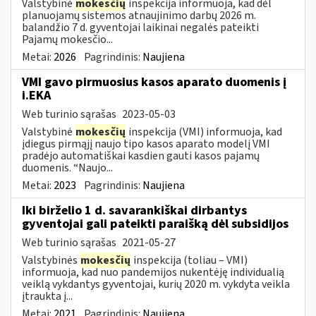
Valstybinė
mokesčių
inspekcija informuoja, kad dėl
planuojamų sistemos atnaujinimo darbų 2026 m.
balandžio 7 d. gyventojai laikinai negalės pateikti
Pajamų mokesčio...
Metai:
2026
Pagrindinis:
Naujiena
VMI gavo pirmuosius kasos aparato duomenis į
i.EKA
Web turinio sąrašas
2023-05-03
Valstybinė
mokesčių
inspekcija (VMI) informuoja, kad
įdiegus pirmąjį naujo tipo kasos aparato modelį VMI
pradėjo automatiškai kasdien gauti kasos pajamų
duomenis. “Naujo...
Metai:
2023
Pagrindinis:
Naujiena
Iki birželio 1 d. savarankiškai dirbantys
gyventojai gali pateikti paraišką dėl subsidijos
Web turinio sąrašas
2021-05-27
Valstybinės
mokesčių
inspekcija (toliau – VMI)
informuoja, kad nuo pandemijos nukentėję individualią
veiklą vykdantys gyventojai, kurių 2020 m. vykdyta veikla
įtraukta į...
Metai:
2021
Pagrindinis:
Naujiena