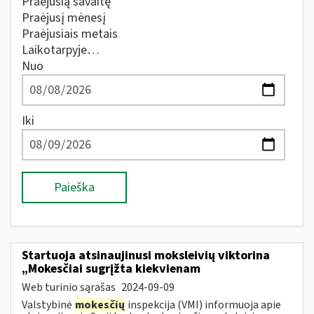
Praėjusią savaitę
Praėjusį mėnesį
Praėjusiais metais
Laikotarpyje…
Nuo
Iki
Paieška
Startuoja atsinaujinusi moksleivių viktorina
„Mokesčiai sugrįžta kiekvienam
Web turinio sąrašas
2024-09-09
Valstybinė
mokesčių
inspekcija (VMI) informuoja apie