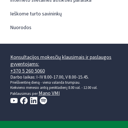
Interneto svetainės atitikties paraiška
Ieškome turto savininkų
Nuorodos
Konsultacijos mokesčių klausimais ir paslaugos
gyventojams:
+370 5 260 5060
Darbo laikas: I-IV 8.00-17.00, V 8.00-15.45.
Prieššventinę dieną - viena valanda trumpiau.
Kiekvieno mėnesio antrą penktadienį 8.00 val. - 12.00 val.
Mano VMI
Paklausimas per