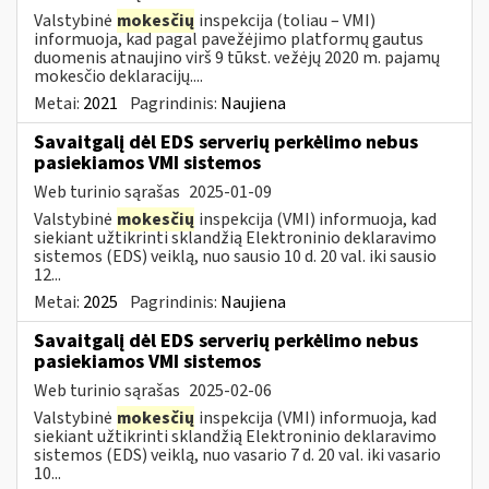
Valstybinė
mokesčių
inspekcija (toliau – VMI)
informuoja, kad pagal pavežėjimo platformų gautus
duomenis atnaujino virš 9 tūkst. vežėjų 2020 m. pajamų
mokesčio deklaracijų....
Metai:
2021
Pagrindinis:
Naujiena
Savaitgalį dėl EDS serverių perkėlimo nebus
pasiekiamos VMI sistemos
Web turinio sąrašas
2025-01-09
Valstybinė
mokesčių
inspekcija (VMI) informuoja, kad
siekiant užtikrinti sklandžią Elektroninio deklaravimo
sistemos (EDS) veiklą, nuo sausio 10 d. 20 val. iki sausio
12...
Metai:
2025
Pagrindinis:
Naujiena
Savaitgalį dėl EDS serverių perkėlimo nebus
pasiekiamos VMI sistemos
Web turinio sąrašas
2025-02-06
Valstybinė
mokesčių
inspekcija (VMI) informuoja, kad
siekiant užtikrinti sklandžią Elektroninio deklaravimo
sistemos (EDS) veiklą, nuo vasario 7 d. 20 val. iki vasario
10...