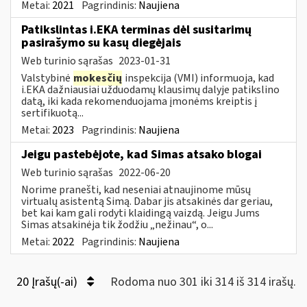
Metai:
2021
Pagrindinis:
Naujiena
Patikslintas i.EKA terminas dėl susitarimų
pasirašymo su kasų diegėjais
Web turinio sąrašas
2023-01-31
Valstybinė
mokesčių
inspekcija (VMI) informuoja, kad
i.EKA dažniausiai užduodamų klausimų dalyje patikslino
datą, iki kada rekomenduojama įmonėms kreiptis į
sertifikuotą...
Metai:
2023
Pagrindinis:
Naujiena
Jeigu pastebėjote, kad Simas atsako blogai
Web turinio sąrašas
2022-06-20
Norime pranešti, kad neseniai atnaujinome mūsų
virtualų asistentą Simą. Dabar jis atsakinės dar geriau,
bet kai kam gali rodyti klaidingą vaizdą. Jeigu Jums
Simas atsakinėja tik žodžiu „nežinau“, o...
Metai:
2022
Pagrindinis:
Naujiena
20 Įrašų(-ai)
Rodoma nuo 301 iki 314 iš 314 irašų.