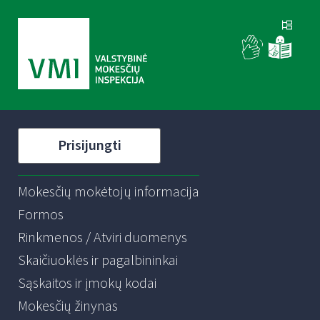
Prisijungti
Mokesčių mokėtojų informacija
Formos
Rinkmenos / Atviri duomenys
Skaičiuoklės ir pagalbininkai
Sąskaitos ir įmokų kodai
Mokesčių žinynas