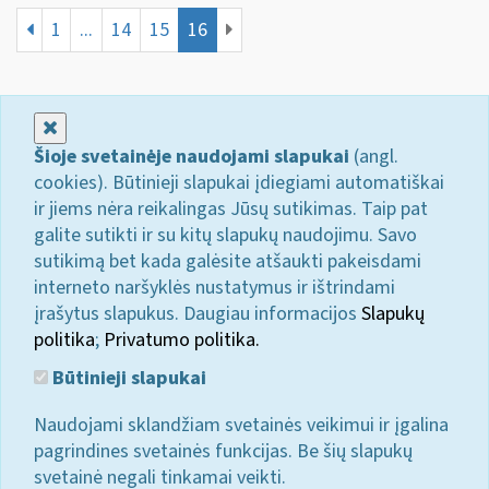
1
...
14
15
16
Uždaryti
Šioje svetainėje naudojami slapukai
(angl.
cookies). Būtinieji slapukai įdiegiami automatiškai
ir jiems nėra reikalingas Jūsų sutikimas. Taip pat
galite sutikti ir su kitų slapukų naudojimu. Savo
sutikimą bet kada galėsite atšaukti pakeisdami
interneto naršyklės nustatymus ir ištrindami
įrašytus slapukus. Daugiau informacijos
Slapukų
politika
;
Privatumo politika.
Būtinieji slapukai
Naudojami sklandžiam svetainės veikimui ir įgalina
pagrindines svetainės funkcijas. Be šių slapukų
svetainė negali tinkamai veikti.