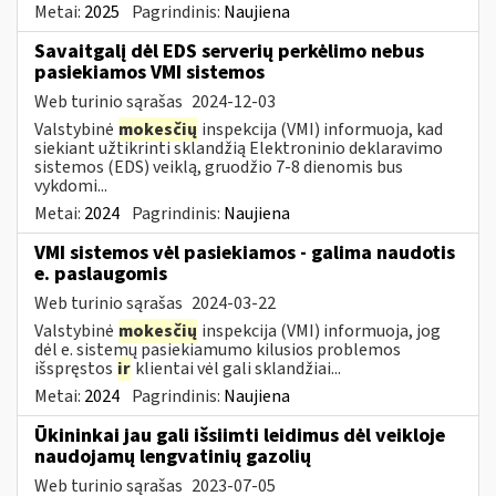
Metai:
2025
Pagrindinis:
Naujiena
Savaitgalį dėl EDS serverių perkėlimo nebus
pasiekiamos VMI sistemos
Web turinio sąrašas
2024-12-03
Valstybinė
mokesčių
inspekcija (VMI) informuoja, kad
siekiant užtikrinti sklandžią Elektroninio deklaravimo
sistemos (EDS) veiklą, gruodžio 7-8 dienomis bus
vykdomi...
Metai:
2024
Pagrindinis:
Naujiena
VMI sistemos vėl pasiekiamos - galima naudotis
e. paslaugomis
Web turinio sąrašas
2024-03-22
Valstybinė
mokesčių
inspekcija (VMI) informuoja, jog
dėl e. sistemų pasiekiamumo kilusios problemos
išspręstos
ir
klientai vėl gali sklandžiai...
Metai:
2024
Pagrindinis:
Naujiena
Ūkininkai jau gali išsiimti leidimus dėl veikloje
naudojamų lengvatinių gazolių
Web turinio sąrašas
2023-07-05