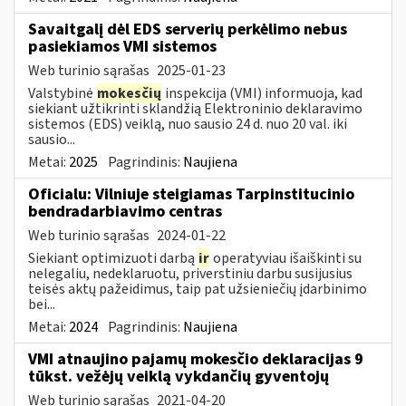
Savaitgalį dėl EDS serverių perkėlimo nebus
pasiekiamos VMI sistemos
Web turinio sąrašas
2025-01-23
Valstybinė
mokesčių
inspekcija (VMI) informuoja, kad
siekiant užtikrinti sklandžią Elektroninio deklaravimo
sistemos (EDS) veiklą, nuo sausio 24 d. nuo 20 val. iki
sausio...
Metai:
2025
Pagrindinis:
Naujiena
Oficialu: Vilniuje steigiamas Tarpinstitucinio
bendradarbiavimo centras
Web turinio sąrašas
2024-01-22
Siekiant optimizuoti darbą
ir
operatyviau išaiškinti su
nelegaliu, nedeklaruotu, priverstiniu darbu susijusius
teisės aktų pažeidimus, taip pat užsieniečių įdarbinimo
bei...
Metai:
2024
Pagrindinis:
Naujiena
VMI atnaujino pajamų mokesčio deklaracijas 9
tūkst. vežėjų veiklą vykdančių gyventojų
Web turinio sąrašas
2021-04-20