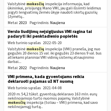
Valstybinė
mokesčių
inspekcija informuoja, kad
ūkininkai, prisijungę Mano VMI, jau gali išsiimti leidimus
įsigyti lengvatinių žemės ūkyje naudoti skirtų gazolių
(žymėtų...
Metai:
2023
Pagrindinis:
Naujiena
Verslo liudijimų neįsigijusius VMI ragina tai
padaryti iki penktadienio popietės
Web turinio sąrašas
2022-05-20
Valstybinė
mokesčių
inspekcija (VMI) praneša, jog nuo
gegužės 20 dienos 15 val. iki gegužės 23 dienos 9 val. bus
atliekami planiniai VMI vidinių sistemų atnaujinimo
darbai....
Metai:
2022
Pagrindinis:
Naujiena
VMI primena, kada gyventojams reikia
deklaruoti pajamas už NT nuomą
Web turinio sąrašas
2021-04-08
2020 m. 54,2 tūkst. gyventojų deklaravo 163 mln. eurų
nekilnojamojo turto nuomos pajamų. Valstybinė
mokesčių
inspekcija (toliau – VMI) primena, kad savo
nekilnojamąjį turtą...