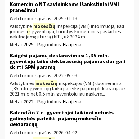
Komercinio NT savininkams išankstiniai VMI
pranešimai
Web turinio sąrašas
2025-01-13
Valstybinė
mokesčių
inspekcija (VMI) informuoja, kad
įmonės
ir
gyventojai, turintys komercinės paskirties
nekilnojamąjį turtą (NT), už 2024 m....
Metai:
2025
Pagrindinis:
Naujiena
Baigėsi pajamų deklaravimas: 1,35 mln.
gyventojų laiku deklaravusių pajamas dar gali
skirti GPM paramą
Web turinio sąrašas
2022-05-03
Valstybinės
mokesčių
inspekcijos (VMI) duomenimis
1,35 mln. gyventojų laiku pateikė pajamų deklaraciją už
2021 m. o net 0,5 mln. gyventojų jau paskyrė...
Metai:
2022
Pagrindinis:
Naujiena
Balandžio 7 d. gyventojai laikinai neturės
galimybės pateikti pajamų mokesčio
deklaracijų
Web turinio sąrašas
2026-04-02