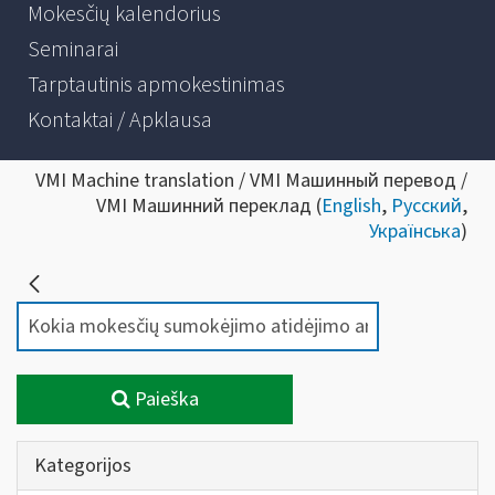
Mokesčių kalendorius
Seminarai
Tarptautinis apmokestinimas
Kontaktai / Apklausa
VMI Machine translation / VMI Машинный перевод /
VMI Машинний переклад (
English
,
Русский
,
Українська
)
Paieška
Kategorijos