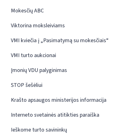
Mokesčių ABC
Viktorina moksleiviams
VMI kviečia į „Pasimatymą su mokesčiais“
VMI turto aukcionai
Įmonių VDU palyginimas
STOP šešėliui
Krašto apsaugos ministerijos informacija
Interneto svetainės atitikties paraiška
Ieškome turto savininkų