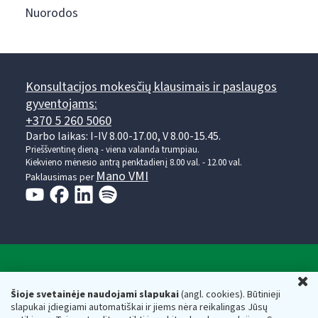
Nuorodos
Konsultacijos mokesčių klausimais ir paslaugos
gyventojams:
+370 5 260 5060
Darbo laikas: I-IV 8.00-17.00, V 8.00-15.45.
Prieššventinę dieną - viena valanda trumpiau.
Kiekvieno mėnesio antrą penktadienį 8.00 val. - 12.00 val.
Mano VMI
Paklausimas per
Valstybinė mokesčių inspekcija prie Lietuvos
U
Respublikos finansų ministerijos
Šioje svetainėje naudojami slapukai
(angl. cookies). Būtinieji
slapukai įdiegiami automatiškai ir jiems nėra reikalingas Jūsų
Biudžetinė įstaiga. Juridinio asmens kodas — 188659752,