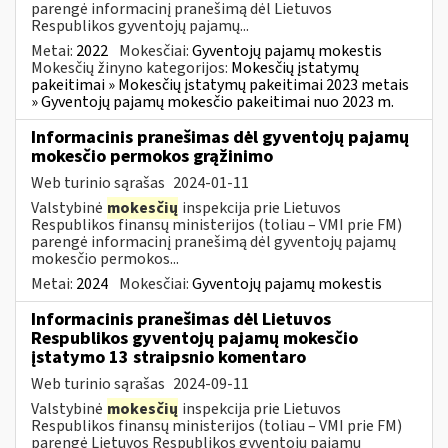
parengė informacinį pranešimą dėl Lietuvos
Respublikos gyventojų pajamų...
Metai:
2022
Mokesčiai:
Gyventojų pajamų mokestis
Mokesčių žinyno kategorijos:
Mokesčių įstatymų
pakeitimai » Mokesčių įstatymų pakeitimai 2023 metais
» Gyventojų pajamų mokesčio pakeitimai nuo 2023 m.
Informacinis pranešimas dėl gyventojų pajamų
mokesčio permokos grąžinimo
Web turinio sąrašas
2024-01-11
Valstybinė
mokesčių
inspekcija prie Lietuvos
Respublikos finansų ministerijos (toliau – VMI prie FM)
parengė informacinį pranešimą dėl gyventojų pajamų
mokesčio permokos...
Metai:
2024
Mokesčiai:
Gyventojų pajamų mokestis
Informacinis pranešimas dėl Lietuvos
Respublikos gyventojų pajamų mokesčio
įstatymo 13 straipsnio komentaro
Web turinio sąrašas
2024-09-11
Valstybinė
mokesčių
inspekcija prie Lietuvos
Respublikos finansų ministerijos (toliau – VMI prie FM)
parengė Lietuvos Respublikos gyventojų pajamų