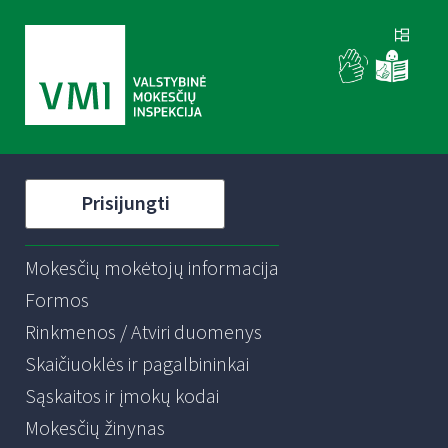
Prisijungti
Mokesčių mokėtojų informacija
Formos
Rinkmenos / Atviri duomenys
Skaičiuoklės ir pagalbininkai
Sąskaitos ir įmokų kodai
Mokesčių žinynas