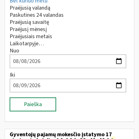
Bet kuriuo metu
Praėjusią valandą
Paskutines 24 valandas
Praėjusią savaitę
Praėjusį mėnesį
Praėjusiais metais
Laikotarpyje…
Nuo
Iki
Paieška
Gyventojų pajamų mokesčio įstatymo 17