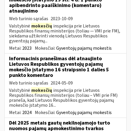
apibendrinto paaiškinimo (komentaro)
atnaujinimo
Web turinio sąrašas
2023-10-09
Valstybinė
mokesčių
inspekcija prie Lietuvos
Respublikos finansų ministerijos (toliau — VMI prie FM),
siekdama užtikrinti vienodą Lietuvos Respublikos
gyventojų pajamų...
Metai:
2023
Mokesčiai:
Gyventojų pajamų mokestis
Informacinis pranešimas dėl atnaujinto
Lietuvos Respublikos gyventojų pajamų
mokesčio įstatymo 16 straipsnio 1 dalies 5
punkto komentaro
Web turinio sąrašas
2024-05-09
Valstybinė
mokesčių
inspekcija prie Lietuvos
Respublikos finansų ministerijos (toliau – VMI prie FM)
praneša, kad Lietuvos Respublikos gyventojų pajamų
mokesčio įstatymo 16...
Metai:
2024
Mokesčiai:
Gyventojų pajamų mokestis
Dėl 2025 metais gautų nekilnojamojo turto
nuomos pajamų apmokestinimo tvarkos