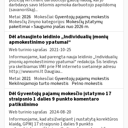
darbdavys savo lėšomis apmoka darbuotojo papildomą
(savanorišką)...
Metai:
2026
Mokesčiai:
Gyventojų pajamų mokestis
Mokesčių žinyno kategorijos:
Mokesčių įstatymų
pakeitimai » Saugumo įnašas nuo 2026 m.
Dėl atnaujinto leidinio „Individualių įmonių
apmokestinimo ypatumai“
Web turinio sąrašas
2021-10-25
Informuojame, kad parengta nauja leidinio „Individualių
įmonių apmokestinimo ypatumai“ redakcija. Šis leidinys
yra skelbiamas VMI prie FM interneto svetainėje adresu
http://www.vmi.lt Daugiau...
Metai:
2021
Mokesčiai:
Gyventojų pajamų mokestis
Nekilnojamojo turto mokestis
Pelno mokestis
Dėl Gyventojų pajamų mokesčio įstatymo 17
straipsnio 1 dalies 9 punkto komentaro
patikslinimo
Web turinio sąrašas
2024-08-20
Informuojame, kad atsižvelgiant į nustatytą korektūros
klaidą, GPMĮ 17 straipsnio 1 dalies 9 punkto