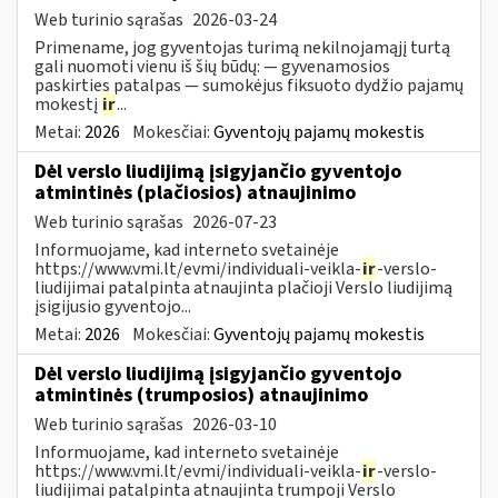
Web turinio sąrašas
2026-03-24
Primename, jog gyventojas turimą nekilnojamąjį turtą
gali nuomoti vienu iš šių būdų: — gyvenamosios
paskirties patalpas — sumokėjus fiksuoto dydžio pajamų
mokestį
ir
...
Metai:
2026
Mokesčiai:
Gyventojų pajamų mokestis
Dėl verslo liudijimą įsigyjančio gyventojo
atmintinės (plačiosios) atnaujinimo
Web turinio sąrašas
2026-07-23
Informuojame, kad interneto svetainėje
https://www.vmi.lt/evmi/individuali-veikla-
ir
-verslo-
liudijimai patalpinta atnaujinta plačioji Verslo liudijimą
įsigijusio gyventojo...
Metai:
2026
Mokesčiai:
Gyventojų pajamų mokestis
Dėl verslo liudijimą įsigyjančio gyventojo
atmintinės (trumposios) atnaujinimo
Web turinio sąrašas
2026-03-10
Informuojame, kad interneto svetainėje
https://www.vmi.lt/evmi/individuali-veikla-
ir
-verslo-
liudijimai patalpinta atnaujinta trumpoji Verslo