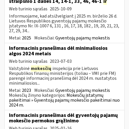
straipsnio 1 dalies 14, 14-1, 33, 46, 46-1
ir
Web turinio sąrašas
2025-10-09
Informuojame, kad atsižvelgiant į 2025 m. birželio 26 d.
Lietuvos Respublikos gyventojų pajamų mokesčio
įstatymo Nr. IX-1007 6, 131 , 16, 17, 18, 182 , 19, 20, 21, 23,
27, 29, 34...
Metai:
2025
Mokesčiai:
Gyventojų pajamų mokestis
Informacinis pranešimas dėl minimaliosios
algos 2024 metais
Web turinio sąrašas
2023-07-03
Valstybinė
mokesčių
inspekcija prie Lietuvos
Respublikos finansų ministerijos (toliau – VMI prie FM)
parengė informacinį pranešimą dėl 2024 m. nustatytos
minimaliosios...
Metai:
2023
Mokesčiai:
Gyventojų pajamų mokestis
Mokesčių žinyno kategorijos:
Mokesčių įstatymų
pakeitimai » Gyventojų pajamų mokesčio pakeitimai nuo
2024 m.
Informacinis pranešimas dėl gyventojų pajamų
mokesčio permokos grąžinimo
Web turinio sąrašas
2025-01-16