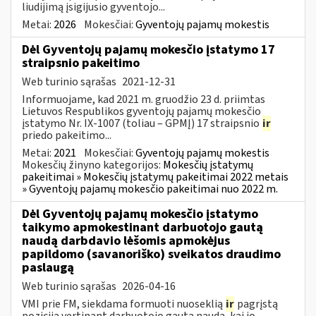
liudijimą įsigijusio gyventojo...
Metai:
2026
Mokesčiai:
Gyventojų pajamų mokestis
Dėl Gyventojų pajamų mokesčio įstatymo 17
straipsnio pakeitimo
Web turinio sąrašas
2021-12-31
Informuojame, kad 2021 m. gruodžio 23 d. priimtas
Lietuvos Respublikos gyventojų pajamų mokesčio
įstatymo Nr. IX-1007 (toliau – GPMĮ) 17 straipsnio
ir
priedo pakeitimo...
Metai:
2021
Mokesčiai:
Gyventojų pajamų mokestis
Mokesčių žinyno kategorijos:
Mokesčių įstatymų
pakeitimai » Mokesčių įstatymų pakeitimai 2022 metais
» Gyventojų pajamų mokesčio pakeitimai nuo 2022 m.
Dėl Gyventojų pajamų mokesčio įstatymo
taikymo apmokestinant darbuotojo gautą
naudą darbdavio lėšomis apmokėjus
papildomo (savanoriško) sveikatos draudimo
paslaugą
Web turinio sąrašas
2026-04-16
VMI prie FM, siekdama formuoti nuoseklią
ir
pagrįstą
poziciją vertinant darbuotojo gautą naudą, kai jo