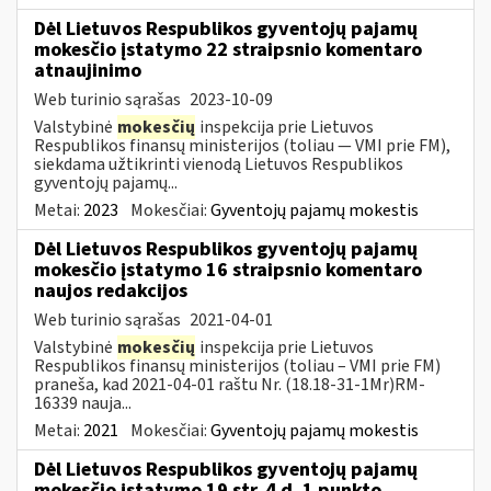
Dėl Lietuvos Respublikos gyventojų pajamų
mokesčio įstatymo 22 straipsnio komentaro
atnaujinimo
Web turinio sąrašas
2023-10-09
Valstybinė
mokesčių
inspekcija prie Lietuvos
Respublikos finansų ministerijos (toliau — VMI prie FM),
siekdama užtikrinti vienodą Lietuvos Respublikos
gyventojų pajamų...
Metai:
2023
Mokesčiai:
Gyventojų pajamų mokestis
Dėl Lietuvos Respublikos gyventojų pajamų
mokesčio įstatymo 16 straipsnio komentaro
naujos redakcijos
Web turinio sąrašas
2021-04-01
Valstybinė
mokesčių
inspekcija prie Lietuvos
Respublikos finansų ministerijos (toliau – VMI prie FM)
praneša, kad 2021-04-01 raštu Nr. (18.18-31-1Mr)RM-
16339 nauja...
Metai:
2021
Mokesčiai:
Gyventojų pajamų mokestis
Dėl Lietuvos Respublikos gyventojų pajamų
mokesčio įstatymo 19 str. 4 d. 1 punkto