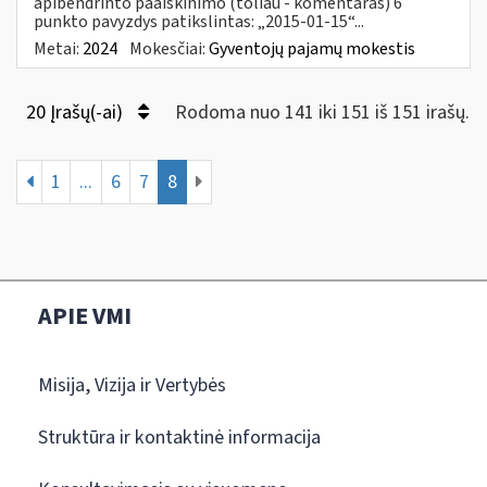
apibendrinto paaiškinimo (toliau - komentaras) 6
punkto pavyzdys patikslintas: „2015-01-15“...
Metai:
2024
Mokesčiai:
Gyventojų pajamų mokestis
20 Įrašų(-ai)
Rodoma nuo 141 iki 151 iš 151 irašų.
1
...
6
7
8
APIE VMI
Misija, Vizija ir Vertybės
Struktūra ir kontaktinė informacija