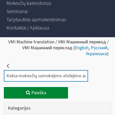
Mokesčių kalendorius
Seminarai
Tarptautinis apmokestinimas
Kontaktai / Apklausa
VMI Machine translation / VMI Машинный перевод /
VMI Машинний переклад (
English
,
Русский
,
Українська
)
Paieška
Kategorijos