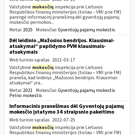
Valstybinė
mokesčių
inspekcija prie Lietuvos
Respublikos finansų ministerijos (toliau – VMI prie FM)
parengė informacinį pranešimą dėl gyventojų pajamų
mokesčio permokos...
Metai:
2025
Mokesčiai:
Gyventojų pajamų mokestis
Dėl leidinio „Mažosios bendrijos. Klausimai-
atsakymai“ papildymo PVM klausimais-
atsakymais
Web turinio sąrašas
2021-03-17
Valstybinė
mokesčių
inspekcija prie Lietuvos
Respublikos finansų ministerijos (toliau – VMI prie FM)
praneša, kad leidinys „Mažosios bendrijos. Klausimai-
atsakymai“ yra...
Metai:
2021
Mokesčiai:
Gyventojų pajamų mokestis
Pelno mokestis
Informacinis pranešimas dėl Gyventojų pajamų
mokesčio įstatymo 34 straipsnio pakeitimo
Web turinio sąrašas
2022-07-25
Valstybinė
mokesčių
inspekcija prie Lietuvos
Respublikos finansų ministerijos (toliau – VMI prie FM)