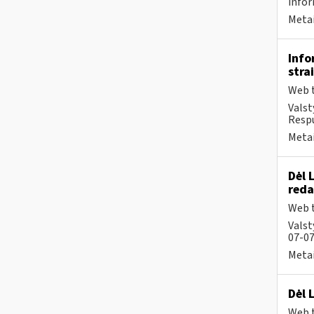
infor
Metai
Info
stra
Web t
Valst
Respu
Metai
Dėl 
reda
Web t
Valst
07-07
Metai
Dėl 
Web t