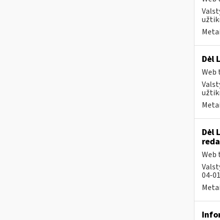
Valst
užtik
Metai
Dėl 
Web t
Valst
užtik
Metai
Dėl 
reda
Web t
Valst
04-01
Metai
Info