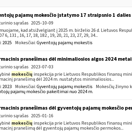
ntojų pajamų mokesčio įstatymo 17 straipsnio 1 dalies 
urinio sąrašas
2025-10-09
muojame, kad atsižvelgiant į 2025 m. birželio 26 d. Lietuvos Res
7 6, 131 , 16, 17, 18, 182 , 19, 20, 21, 23, 27, 29, 34...
:
2025
Mokesčiai:
Gyventojų pajamų mokestis
rmacinis pranešimas dėl minimaliosios algos 2024 metai
urinio sąrašas
2023-07-03
ybinė
mokesčių
inspekcija prie Lietuvos Respublikos finansų mini
macinį pranešimą dėl 2024 m. nustatytos minimaliosios...
:
2023
Mokesčiai:
Gyventojų pajamų mokestis
Mokesčių žinyno k
tojų pajamų mokesčio pakeitimai nuo 2024 m.
rmacinis pranešimas dėl gyventojų pajamų mokesčio pe
urinio sąrašas
2025-01-16
ybinė
mokesčių
inspekcija prie Lietuvos Respublikos finansų mini
macinį pranešimą dėl gyventojų pajamų mokesčio permokos...