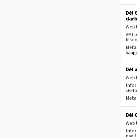
Dėl 
darb
Web t
VMI p
lėšom
Metai
Saugu
Dėl 
Web t
Infor
skelb
Metai
Dėl 
Web t
Infor
paaiš