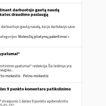
tinant darbuotojo gautą naudą
ikatos draudimo paslaugą
t darbuotojo gautą naudą, kai jo darbdavys savo
ategorijos:
Mokesčių įstatymų pakeitimai »
 ypatumai“
tinimo ypatumai“ redakcija. Šis leidinys yra
augiau...
rto mokestis
Pelno mokestis
lies 9 punkto komentaro patikslinimo
 straipsnio 1 dalies 9 punkto apibendrinto
-01-15“...