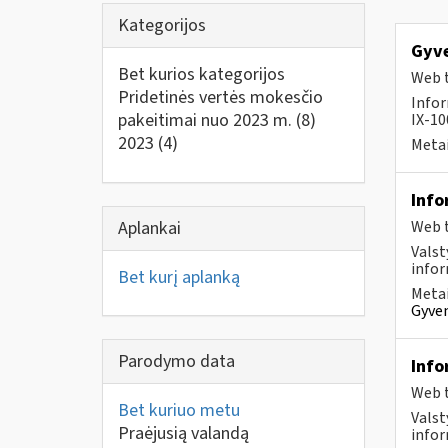
Kategorijos
Gyve
Bet kurios kategorijos
Web t
Pridetinės vertės mokesčio
Infor
pakeitimai nuo 2023 m.
(8)
IX-100
2023
(4)
Metai
Info
Aplankai
Web t
Valst
infor
Bet kurį aplanką
Metai
Gyven
Parodymo data
Info
Web t
Bet kuriuo metu
Valst
Praėjusią valandą
infor