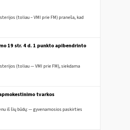
terijos (toliau – VMI prie FM) praneša, kad
o 19 str. 4 d. 1 punkto apibendrinto
sterijos (toliau — VMI prie FM), siekdama
 apmokestinimo tvarkos
nu iš šių būdų: — gyvenamosios paskirties