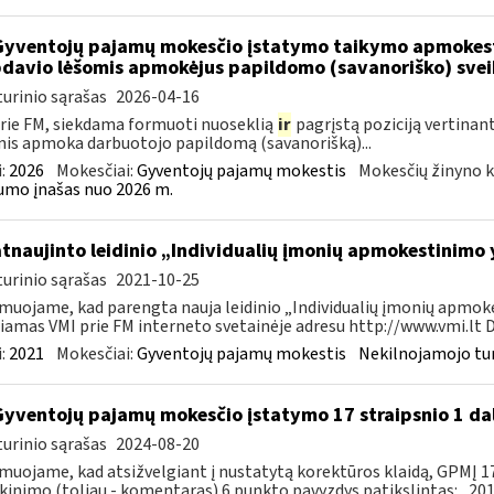
Gyventojų pajamų mokesčio įstatymo taikymo apmokes
davio lėšomis apmokėjus papildomo (savanoriško) sve
urinio sąrašas
2026-04-16
rie FM, siekdama formuoti nuoseklią
ir
pagrįstą poziciją vertinan
is apmoka darbuotojo papildomą (savanorišką)...
:
2026
Mokesčiai:
Gyventojų pajamų mokestis
Mokesčių žinyno k
mo įnašas nuo 2026 m.
atnaujinto leidinio „Individualių įmonių apmokestinimo
urinio sąrašas
2021-10-25
muojame, kad parengta nauja leidinio „Individualių įmonių apmokes
iamas VMI prie FM interneto svetainėje adresu http://www.vmi.lt D
:
2021
Mokesčiai:
Gyventojų pajamų mokestis
Nekilnojamojo tu
Gyventojų pajamų mokesčio įstatymo 17 straipsnio 1 da
urinio sąrašas
2024-08-20
muojame, kad atsižvelgiant į nustatytą korektūros klaidą, GPMĮ 17
kinimo (toliau - komentaras) 6 punkto pavyzdys patikslintas: „2015