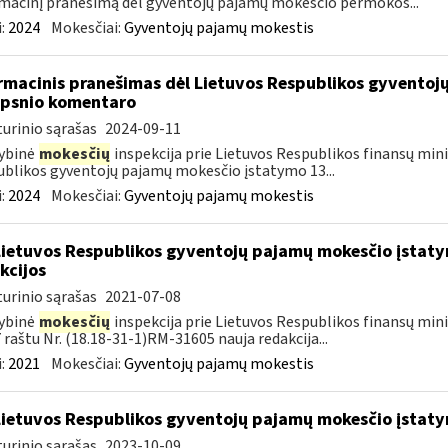
macinį pranešimą dėl gyventojų pajamų mokesčio permokos...
:
2024
Mokesčiai:
Gyventojų pajamų mokestis
rmacinis pranešimas dėl Lietuvos Respublikos gyvento
ipsnio komentaro
urinio sąrašas
2024-09-11
ybinė
mokesčių
inspekcija prie Lietuvos Respublikos finansų mini
blikos gyventojų pajamų mokesčio įstatymo 13...
:
2024
Mokesčiai:
Gyventojų pajamų mokestis
Lietuvos Respublikos gyventojų pajamų mokesčio įstaty
kcijos
urinio sąrašas
2021-07-08
ybinė
mokesčių
inspekcija prie Lietuvos Respublikos finansų minis
 raštu Nr. (18.18-31-1)RM-31605 nauja redakcija...
:
2021
Mokesčiai:
Gyventojų pajamų mokestis
Lietuvos Respublikos gyventojų pajamų mokesčio įstat
urinio sąrašas
2023-10-09