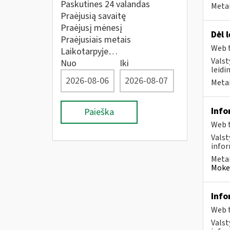
Paskutines 24 valandas
Metai
Praėjusią savaitę
Praėjusį mėnesį
Dėl 
Praėjusiais metais
Web t
Laikotarpyje…
Valst
Nuo
Iki
leidi
Metai
Info
Paieška
Web t
Valst
infor
Metai
Mokes
Info
Web t
Valst