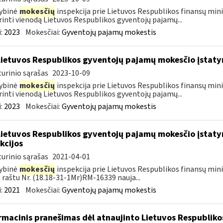
ybinė
mokesčių
inspekcija prie Lietuvos Respublikos finansų mini
rinti vienodą Lietuvos Respublikos gyventojų pajamų...
:
2023
Mokesčiai:
Gyventojų pajamų mokestis
Lietuvos Respublikos gyventojų pajamų mokesčio įstat
urinio sąrašas
2023-10-09
ybinė
mokesčių
inspekcija prie Lietuvos Respublikos finansų mini
rinti vienodą Lietuvos Respublikos gyventojų pajamų...
:
2023
Mokesčiai:
Gyventojų pajamų mokestis
Lietuvos Respublikos gyventojų pajamų mokesčio įstaty
kcijos
urinio sąrašas
2021-04-01
ybinė
mokesčių
inspekcija prie Lietuvos Respublikos finansų minis
 raštu Nr. (18.18-31-1Mr)RM-16339 nauja...
:
2021
Mokesčiai:
Gyventojų pajamų mokestis
rmacinis pranešimas dėl atnaujinto Lietuvos Respublik