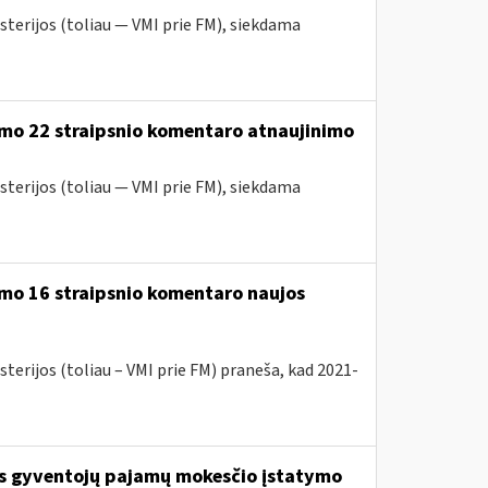
sterijos (toliau — VMI prie FM), siekdama
ymo 22 straipsnio komentaro atnaujinimo
sterijos (toliau — VMI prie FM), siekdama
mo 16 straipsnio komentaro naujos
terijos (toliau – VMI prie FM) praneša, kad 2021-
os gyventojų pajamų mokesčio įstatymo