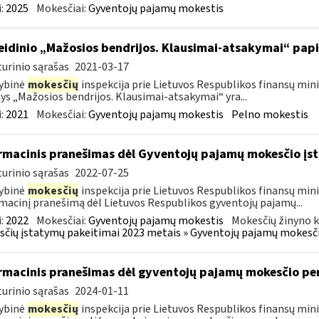
:
2025
Mokesčiai:
Gyventojų pajamų mokestis
leidinio „Mažosios bendrijos. Klausimai-atsakymai“ pa
urinio sąrašas
2021-03-17
ybinė
mokesčių
inspekcija prie Lietuvos Respublikos finansų minis
nys „Mažosios bendrijos. Klausimai-atsakymai“ yra...
:
2021
Mokesčiai:
Gyventojų pajamų mokestis
Pelno mokestis
rmacinis pranešimas dėl Gyventojų pajamų mokesčio įst
urinio sąrašas
2022-07-25
ybinė
mokesčių
inspekcija prie Lietuvos Respublikos finansų mini
macinį pranešimą dėl Lietuvos Respublikos gyventojų pajamų...
:
2022
Mokesčiai:
Gyventojų pajamų mokestis
Mokesčių žinyno k
čių įstatymų pakeitimai 2023 metais » Gyventojų pajamų mokesči
rmacinis pranešimas dėl gyventojų pajamų mokesčio pe
urinio sąrašas
2024-01-11
ybinė
mokesčių
inspekcija prie Lietuvos Respublikos finansų mini