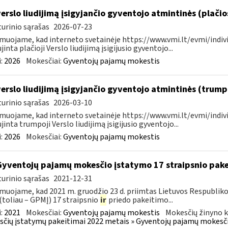
verslo liudijimą įsigyjančio gyventojo atmintinės (plači
urinio sąrašas
2026-07-23
muojame, kad interneto svetainėje https://www.vmi.lt/evmi/indivi
jinta plačioji Verslo liudijimą įsigijusio gyventojo...
:
2026
Mokesčiai:
Gyventojų pajamų mokestis
verslo liudijimą įsigyjančio gyventojo atmintinės (trum
urinio sąrašas
2026-03-10
muojame, kad interneto svetainėje https://www.vmi.lt/evmi/indivi
jinta trumpoji Verslo liudijimą įsigijusio gyventojo...
:
2026
Mokesčiai:
Gyventojų pajamų mokestis
Gyventojų pajamų mokesčio įstatymo 17 straipsnio pak
urinio sąrašas
2021-12-31
muojame, kad 2021 m. gruodžio 23 d. priimtas Lietuvos Respublik
(toliau – GPMĮ) 17 straipsnio
ir
priedo pakeitimo...
:
2021
Mokesčiai:
Gyventojų pajamų mokestis
Mokesčių žinyno k
čių įstatymų pakeitimai 2022 metais » Gyventojų pajamų mokesči