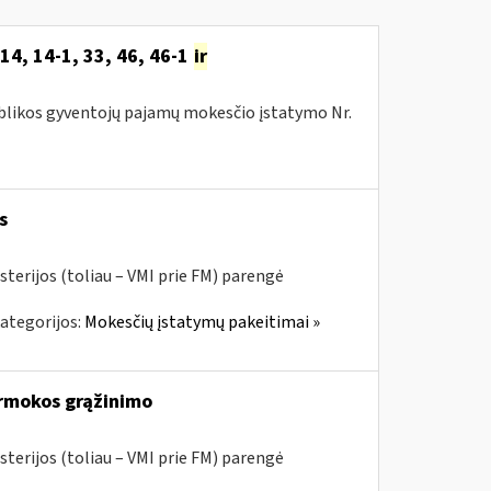
14, 14-1, 33, 46, 46-1
ir
publikos gyventojų pajamų mokesčio įstatymo Nr.
s
sterijos (toliau – VMI prie FM) parengė
ategorijos:
Mokesčių įstatymų pakeitimai »
rmokos grąžinimo
sterijos (toliau – VMI prie FM) parengė