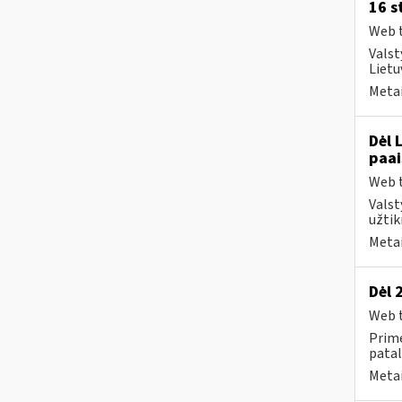
16 s
Web t
Valst
Lietu
Metai
Dėl 
paai
Web t
Valst
užtik
Metai
Dėl 
Web t
Prime
patal
Metai