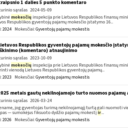
traipsnio 1 dalies 5 punkto komentaro
urinio sąrašas
2024-05-09
ybinė
mokesčių
inspekcija prie Lietuvos Respublikos finansų minis
vos Respublikos gyventojų pajamų mokesčio įstatymo 16...
:
2024
Mokesčiai:
Gyventojų pajamų mokestis
Lietuvos Respublikos gyventojų pajamų mokesčio įstatym
škinimo (komentaro) atnaujinimo
urinio sąrašas
2023-10-09
ybinė
mokesčių
inspekcija prie Lietuvos Respublikos finansų mini
rinti vienodą Lietuvos Respublikos gyventojų pajamų...
:
2023
Mokesčiai:
Gyventojų pajamų mokestis
2025 metais gautų nekilnojamojo turto nuomos pajamų
urinio sąrašas
2026-03-24
name, jog gyventojas turimą nekilnojamąjį turtą gali nuomoti vie
pas — sumokėjus fiksuoto dydžio pajamų mokestį
ir
...
:
2026
Mokesčiai:
Gyventojų pajamų mokestis