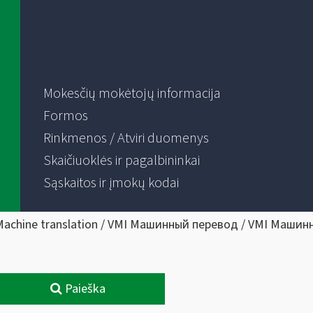
Mokesčių mokėtojų informacija
Formos
Rinkmenos / Atviri duomenys
Skaičiuoklės ir pagalbininkai
Sąskaitos ir įmokų kodai
Machine translation / VMI Машинный перевод / VMI Машин
Paieška