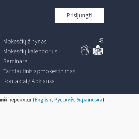
Prisijungti
Mokesčių žinynas
Mokesčių kalendorius
Seminarai
Tarptautinis apmokestinimas
Kontaktai / Apklausa
ний переклад (
English
,
Русский
,
Українська
)