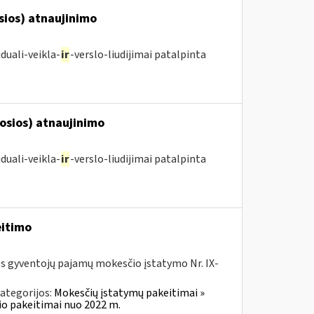
osios) atnaujinimo
duali-veikla-
ir
-verslo-liudijimai patalpinta
posios) atnaujinimo
duali-veikla-
ir
-verslo-liudijimai patalpinta
eitimo
os gyventojų pajamų mokesčio įstatymo Nr. IX-
ategorijos:
Mokesčių įstatymų pakeitimai »
o pakeitimai nuo 2022 m.