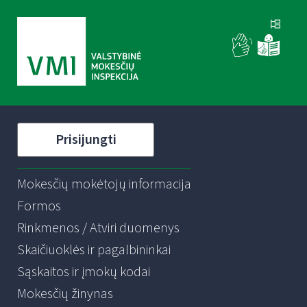
Prisijungti
Mokesčių mokėtojų informacija
Formos
Rinkmenos / Atviri duomenys
Skaičiuoklės ir pagalbininkai
Sąskaitos ir įmokų kodai
Mokesčių žinynas