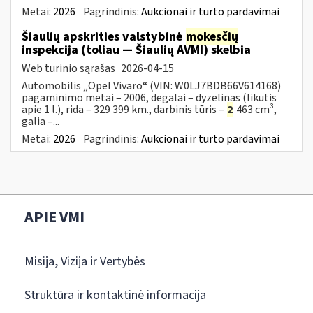
Metai:
2026
Pagrindinis:
Aukcionai ir turto pardavimai
Šiaulių apskrities valstybinė
mokesčių
inspekcija (toliau — Šiaulių AVMI) skelbia
Web turinio sąrašas
2026-04-15
Automobilis „Opel Vivaro“ (VIN: W0LJ7BDB66V614168)
pagaminimo metai – 2006, degalai – dyzelinas (likutis
apie 1 l.), rida – 329 399 km., darbinis tūris –
2
463 cm³,
galia –...
Metai:
2026
Pagrindinis:
Aukcionai ir turto pardavimai
APIE VMI
Misija, Vizija ir Vertybės
Struktūra ir kontaktinė informacija