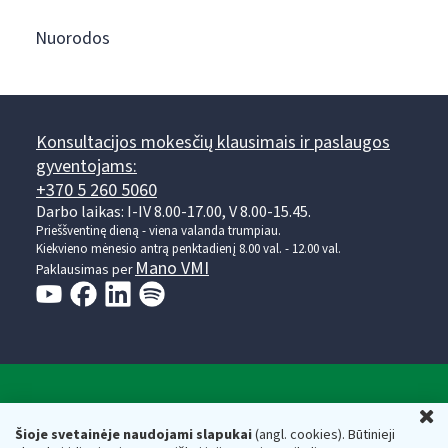
Nuorodos
Konsultacijos mokesčių klausimais ir paslaugos
gyventojams:
+370 5 260 5060
Darbo laikas: I-IV 8.00-17.00, V 8.00-15.45.
Prieššventinę dieną - viena valanda trumpiau.
Kiekvieno mėnesio antrą penktadienį 8.00 val. - 12.00 val.
Mano VMI
Paklausimas per
Valstybinė mokesčių inspekcija prie Lietuvos
U
Respublikos finansų ministerijos
Šioje svetainėje naudojami slapukai
(angl. cookies). Būtinieji