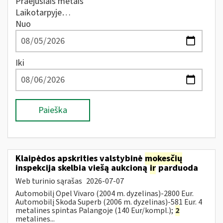
Praėjusiais metais
Laikotarpyje…
Nuo
Iki
Paieška
Klaipėdos apskrities valstybinė
mokesčių
inspekcija skelbia viešą aukcioną
ir
parduoda
Web turinio sąrašas
2026-07-07
Automobilį Opel Vivaro (2004 m. dyzelinas)-2800 Eur.
Automobilį Skoda Superb (2006 m. dyzelinas)-581 Eur. 4
metalines spintas Palangoje (140 Eur/kompl.);
2
metalines...