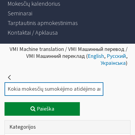
Mokesčių kalendorius
Seminarai
Tarptautinis apmokestinimas
Kontaktai / Apklausa
VMI Machine translation / VMI Машинный перевод /
VMI Машинний переклад (
English
,
Русский
,
Українська
)
Paieška
Kategorijos