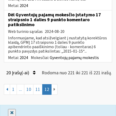
Metai:
2024
Dėl Gyventojų pajamų mokesčio įstatymo 17
straipsnio 1 dalies 9 punkto komentaro
patikslinimo
Web turinio sąrašas
2024-08-20
Informuojame, kad atsižvelgiant į nustatytą korektūros
klaidą, GPMĮ 17 straipsnio 1 dalies 9 punkto
apibendrinto paaiškinimo (toliau - komentaras) 6
punkto pavyzdys patikslintas: „2015-01-15“...
Metai:
2024
Mokesčiai:
Gyventojų pajamų mokestis
20 Įrašų(-ai)
Rodoma nuo 221 iki 221 iš 221 irašų.
1
...
10
11
12
Uždaryti