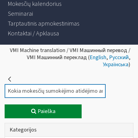
Mokesčių kalendorius
Seminarai
Tarptautinis apmokestinimas
Kontaktai / Apklausa
VMI Machine translation / VMI Машинный перевод /
VMI Машинний переклад (
English
,
Русский
,
Українська
)
Paieška
Kategorijos