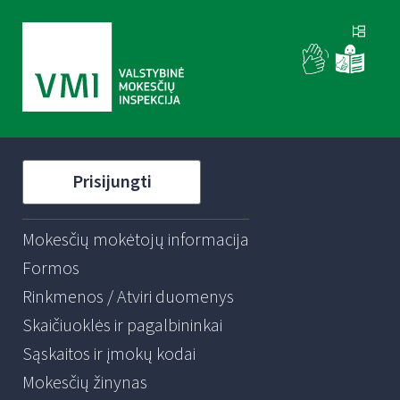
Prisijungti
Mokesčių mokėtojų informacija
Formos
Rinkmenos / Atviri duomenys
Skaičiuoklės ir pagalbininkai
Sąskaitos ir įmokų kodai
Mokesčių žinynas