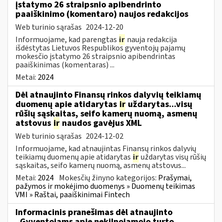
įstatymo 26 straipsnio apibendrinto
paaiškinimo (komentaro) naujos redakcijos
Web turinio sąrašas
2024-12-20
Informuojame, kad parengtas
ir
nauja redakcija
išdėstytas Lietuvos Respublikos gyventojų pajamų
mokesčio įstatymo 26 straipsnio apibendrintas
paaiškinimas (komentaras) ...
Metai:
2024
Dėl atnaujinto Finansų rinkos dalyvių teikiamų
duomenų apie atidarytas
ir
uždarytas...visų
rūšių sąskaitas, seifo kamerų nuomą, asmenų
atstovus
ir
naudos gavėjus XML
Web turinio sąrašas
2024-12-02
Informuojame, kad atnaujintas Finansų rinkos dalyvių
teikiamų duomenų apie atidarytas
ir
uždarytas visų rūšių
sąskaitas, seifo kamerų nuomą, asmenų atstovus...
Metai:
2024
Mokesčių žinyno kategorijos:
Prašymai,
pažymos ir mokėjimo duomenys » Duomenų teikimas
VMI » Raštai, paaiškinimai Fintech
Informacinis pranešimas dėl atnaujinto
„Gyventojams apie nekilnojamojo turto