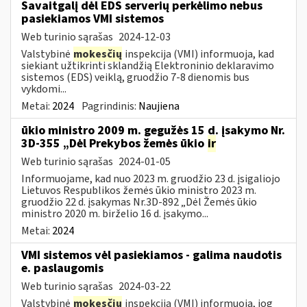
Savaitgalį dėl EDS serverių perkėlimo nebus
pasiekiamos VMI sistemos
Web turinio sąrašas
2024-12-03
Valstybinė
mokesčių
inspekcija (VMI) informuoja, kad
siekiant užtikrinti sklandžią Elektroninio deklaravimo
sistemos (EDS) veiklą, gruodžio 7-8 dienomis bus
vykdomi...
Metai:
2024
Pagrindinis:
Naujiena
ūkio ministro 2009 m. gegužės 15 d. įsakymo Nr.
3D-355 „Dėl Prekybos žemės ūkio
ir
Web turinio sąrašas
2024-01-05
Informuojame, kad nuo 2023 m. gruodžio 23 d. įsigaliojo
Lietuvos Respublikos žemės ūkio ministro 2023 m.
gruodžio 22 d. įsakymas Nr.3D-892 „Dėl Žemės ūkio
ministro 2020 m. birželio 16 d. įsakymo...
Metai:
2024
VMI sistemos vėl pasiekiamos - galima naudotis
e. paslaugomis
Web turinio sąrašas
2024-03-22
Valstybinė
mokesčių
inspekcija (VMI) informuoja, jog