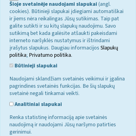
Šioje svetainėje naudojami slapukai
(angl.
cookies). Būtinieji slapukai įdiegiami automatiškai
ir jiems nėra reikalingas Jūsų sutikimas. Taip pat
galite sutikti ir su kitų slapukų naudojimu. Savo
sutikimą bet kada galėsite atšaukti pakeisdami
interneto naršyklės nustatymus ir ištrindami
įrašytus slapukus. Daugiau informacijos
Slapukų
politika
;
Privatumo politika.
Būtinieji slapukai
Naudojami sklandžiam svetainės veikimui ir įgalina
pagrindines svetainės funkcijas. Be šių slapukų
svetainė negali tinkamai veikti.
Analitiniai slapukai
Renka statistinę informaciją apie svetainės
naudojimą ir naudojami Jūsų naršymo patirties
gerinimui.