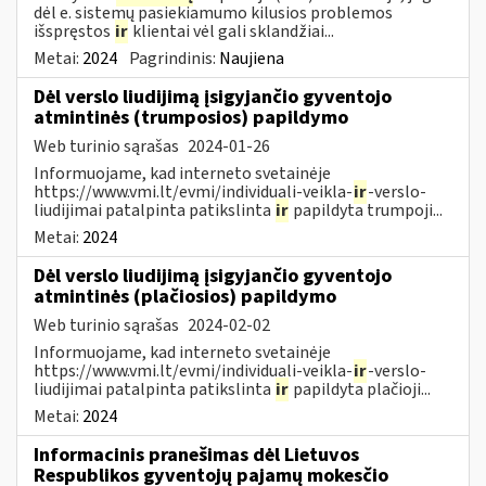
dėl e. sistemų pasiekiamumo kilusios problemos
išspręstos
ir
klientai vėl gali sklandžiai...
Metai:
2024
Pagrindinis:
Naujiena
Dėl verslo liudijimą įsigyjančio gyventojo
atmintinės (trumposios) papildymo
Web turinio sąrašas
2024-01-26
Informuojame, kad interneto svetainėje
https://www.vmi.lt/evmi/individuali-veikla-
ir
-verslo-
liudijimai patalpinta patikslinta
ir
papildyta trumpoji...
Metai:
2024
Dėl verslo liudijimą įsigyjančio gyventojo
atmintinės (plačiosios) papildymo
Web turinio sąrašas
2024-02-02
Informuojame, kad interneto svetainėje
https://www.vmi.lt/evmi/individuali-veikla-
ir
-verslo-
liudijimai patalpinta patikslinta
ir
papildyta plačioji...
Metai:
2024
Informacinis pranešimas dėl Lietuvos
Respublikos gyventojų pajamų mokesčio