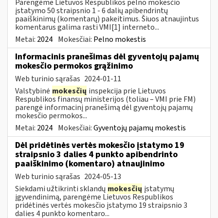
Parengėme Lietuvos Respublikos pelno mokesčio
įstatymo 50 straipsnio 1 - 6 dalių apibendrintų
paaiškinimų (komentarų) pakeitimus. Šiuos atnaujintus
komentarus galima rasti VMI[1] interneto...
Metai:
2024
Mokesčiai:
Pelno mokestis
Informacinis pranešimas dėl gyventojų pajamų
mokesčio permokos grąžinimo
Web turinio sąrašas
2024-01-11
Valstybinė
mokesčių
inspekcija prie Lietuvos
Respublikos finansų ministerijos (toliau – VMI prie FM)
parengė informacinį pranešimą dėl gyventojų pajamų
mokesčio permokos...
Metai:
2024
Mokesčiai:
Gyventojų pajamų mokestis
Dėl pridėtinės vertės mokesčio įstatymo 19
straipsnio 3 dalies 4 punkto apibendrinto
paaiškinimo (komentaro) atnaujinimo
Web turinio sąrašas
2024-05-13
Siekdami užtikrinti sklandų
mokesčių
įstatymų
įgyvendinimą, parengėme Lietuvos Respublikos
pridėtinės vertės mokesčio įstatymo 19 straipsnio 3
dalies 4 punkto komentaro...