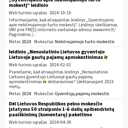
mokestį“ leidinio
Web turinio sąrašas
2024-10-15
Informuojame, kad atnaujintas leidinys „Gyventojams
apie nekilnojamojo turto mokestį“. Leidinys skelbiamas
VMI prie FM[1] interneto svetainėje adresu: www.vmi.lt/
Pagrindinis /...
Metai:
2024
Mokesčiai:
Nekilnojamojo turto mokestis
leidinio „Nenuolatinio Lietuvos gyventojo
Lietuvoje gautų pajamų apmokestinimas
ir
Web turinio sąrašas
2024-02-01
Pranešame, kad atnaujintas leidinys „Nenuolatinio
Lietuvos gyventojo Lietuvoje gautų pajamų
apmokestinimas
ir
deklaravimas“ (deklaruojant 2023
metų...
Metai:
2024
Mokesčiai:
Gyventojų pajamų mokestis
Dėl Lietuvos Respublikos pelno mokesčio
įstatymo 50 straipsnio 1-6 dalių apibendrintų
paaiškinimų (komentarų) pakeitimo
Web turinio sąrašas
2024-04-30