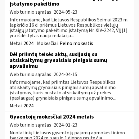
įstatymo pakeitimo
Web turinio sąrašas
2024-05-23
Informuojame, kad Lietuvos Respublikos Seimui 2023 m.
lapkričio 16 d. priėmus Lietuvos Respublikos viešųjų
įstaigų įstatymo pakeitimo įstatymą Nr. XIV-2242, VĮĮ[1]
yra išdėstytas nauja redakcija...
Metai:
2024
Mokesčiai:
Pelno mokestis
Dėl priimtų teisės aktų, susijusių su
atsiskaitymų grynaisiais pinigais sumų
apvalinimu
Web turinio sąrašas
2024-04-15
Informuojame, kad priimtas Lietuvos Respublikos
atsiskaitymų grynaisiais pinigais sumų apvalinimo
įstatymas, kuris nustato atsiskaitymų už prekes
(paslaugas) grynaisiais pinigais sumų apvalinimo...
Metai:
2024
Gyventojų mokesčiai 2024 metais
Web turinio sąrašas
2024-01-23
Nuolatinių Lietuvos gyventojų pajamų apmokestinimo
tvarką nuo 2024 m. sausio 1 dienos rasite čia.