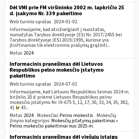
Dėl VMI prie FM viršininko 2002 m. lapkričio 25
d. įsakymo Nr. 339 pakeitimo
Web turinio sąrašas
2024-01-02
Informuojame, kad atsižvelgiant į nuostatas,
numatytas Tarybos direktyvoje (ES) Nr. 2017/2455 bei
Tarybos direktyvoje (ES) 2019/1995, kuriose yra
įtvirtinamas tik elektroninis prašymų grąžinti...
Metai:
2024
Informacinis pranešimas dėl Lietuvos
Respublikos pelno mokesčio įstatymo
pakeitimo
Web turinio sąrašas
2024-07-01
Informuojame, kad Lietuvos Respublikos Seimas 2024 m.
birželio 20 d. priėmė Lietuvos Respublikos pelno
mokesčio įstatymo Nr. IX-675 5, 12, 17, 30, 33, 34, 35, 382,
41
ir
43...
Metai:
2024
Mokesčiai:
Pelno mokestis
Mokesčių
žinyno kategorijos:
Mokesčių įstatymų pakeitimai »
Pelno mokesčio pakeitimai nuo 2025 m.
Informacinis pranešimas dėl viešųjų įstaigų