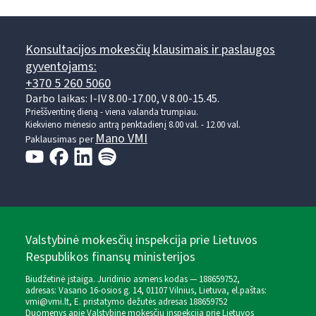
Konsultacijos mokesčių klausimais ir paslaugos
gyventojams:
+370 5 260 5060
Darbo laikas: I-IV 8.00-17.00, V 8.00-15.45.
Prieššventinę dieną - viena valanda trumpiau.
Kiekvieno mėnesio antrą penktadienį 8.00 val. - 12.00 val.
Mano VMI
Paklausimas per
Valstybinė mokesčių inspekcija prie Lietuvos
Respublikos finansų ministerijos
Biudžetinė įstaiga. Juridinio asmens kodas — 188659752,
adresas: Vasario 16-osios g. 14, 01107 Vilnius, Lietuva, el.paštas:
vmi@vmi.lt
, E. pristatymo dėžutės adresas 188659752
Duomenys apie Valstybinę mokesčių inspekciją prie Lietuvos