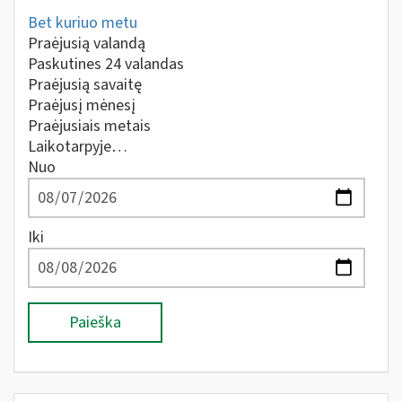
Bet kuriuo metu
Praėjusią valandą
Paskutines 24 valandas
Praėjusią savaitę
Praėjusį mėnesį
Praėjusiais metais
Laikotarpyje…
Nuo
Iki
Paieška