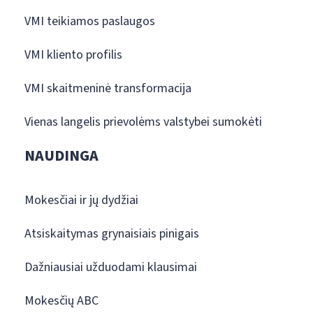
VMI teikiamos paslaugos
VMI kliento profilis
VMI skaitmeninė transformacija
Vienas langelis prievolėms valstybei sumokėti
NAUDINGA
Mokesčiai ir jų dydžiai
Atsiskaitymas grynaisiais pinigais
Dažniausiai užduodami klausimai
Mokesčių ABC