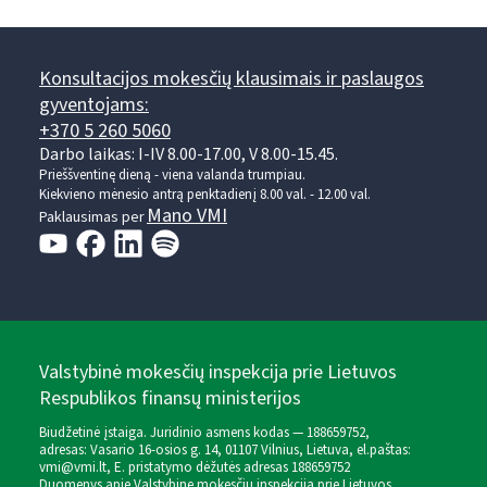
Konsultacijos mokesčių klausimais ir paslaugos
gyventojams:
+370 5 260 5060
Darbo laikas: I-IV 8.00-17.00, V 8.00-15.45.
Prieššventinę dieną - viena valanda trumpiau.
Kiekvieno mėnesio antrą penktadienį 8.00 val. - 12.00 val.
Mano VMI
Paklausimas per
Valstybinė mokesčių inspekcija prie Lietuvos
Respublikos finansų ministerijos
Biudžetinė įstaiga. Juridinio asmens kodas — 188659752,
adresas: Vasario 16-osios g. 14, 01107 Vilnius, Lietuva, el.paštas:
vmi@vmi.lt
, E. pristatymo dėžutės adresas 188659752
Duomenys apie Valstybinę mokesčių inspekciją prie Lietuvos