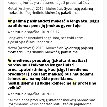
kaupimą, kurios yra didesnės negu 3 procentai šio...
Metai (Archyvas):
2019
Mokesčiai:
Gyventojų pajamų
mokestis
Pagrindinis:
Mokesčių pakeitimai
Ar
galima pasinaudoti mokesčio lengvata, jeigu
papildomas pensijų įmokas gyventojo
Web turinio sąrašas
2019-03-12
Lengvata pasinaudoti negalima, nes tokiu atveju
gyventojas išlaidų nepatiria.
Metai (Archyvas):
2019
Mokesčiai:
Gyventojų pajamų
mokestis
Pagrindinis:
Mokesčių pakeitimai
Ar
medienos produktų (įskaitant malkas)
pardavimui taikomas lengvatinis 9
proc....patvirtinimą, kad įsigyti medienos
produktai (įskaitant malkas) bus naudojami
šeimos
ar
...namų ūkio poreikiams,
nesusijusiems su ūkine komercine
ar
profesine
veikla?
Web turinio sąrašas
2019-03-08
Kai medienos produktų (įskaitant malkas) pardavimas
įforminamas kasos aparato kvitu, tačiau papildomai