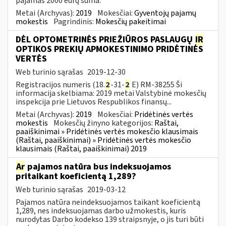
pajamas 2000 eurų suma.
Metai (Archyvas):
2019
Mokesčiai:
Gyventojų pajamų
mokestis
Pagrindinis:
Mokesčių pakeitimai
DĖL OPTOMETRINĖS PRIEŽIŪROS PASLAUGŲ
IR
OPTIKOS PREKIŲ APMOKESTINIMO PRIDĖTINĖS
VERTĖS
Web turinio sąrašas
2019-12-30
Registracijos numeris (18.
2
-31-
2
E) RM-38255 Ši
informacija skelbiama: 2019 metai Valstybinė mokesčių
inspekcija prie Lietuvos Respublikos finansų...
Metai (Archyvas):
2019
Mokesčiai:
Pridėtinės vertės
mokestis
Mokesčių žinyno kategorijos:
Raštai,
paaiškinimai » Pridėtinės vertės mokesčio klausimais
(Raštai, paaiškinimai) » Pridėtinės vertės mokesčio
klausimais (Raštai, paaiškinimai) 2019
Ar
pajamos natūra bus indeksuojamos
pritaikant koeficientą 1,289?
Web turinio sąrašas
2019-03-12
Pajamos natūra neindeksuojamos taikant koeficientą
1,289, nes indeksuojamas darbo užmokestis, kuris
nurodytas Darbo kodekso 139 straipsnyje, o jis turi būti