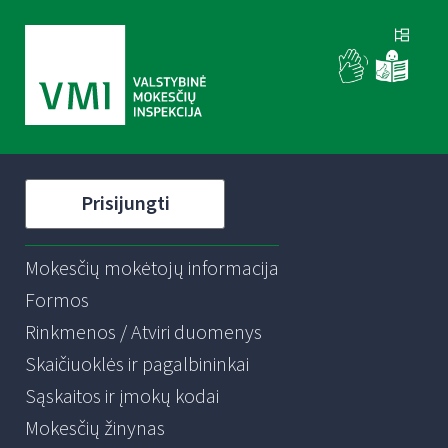
Prisijungti
Mokesčių mokėtojų informacija
Formos
Rinkmenos / Atviri duomenys
Skaičiuoklės ir pagalbininkai
Sąskaitos ir įmokų kodai
Mokesčių žinynas