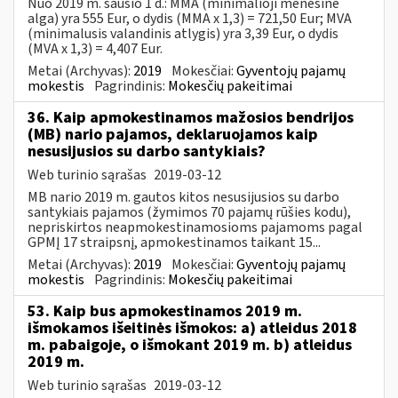
Nuo 2019 m. sausio 1 d.: MMA (minimalioji mėnesinė
alga) yra 555 Eur, o dydis (MMA x 1,3) = 721,50 Eur; MVA
(minimalusis valandinis atlygis) yra 3,39 Eur, o dydis
(MVA x 1,3) = 4,407 Eur.
Metai (Archyvas):
2019
Mokesčiai:
Gyventojų pajamų
mokestis
Pagrindinis:
Mokesčių pakeitimai
36. Kaip apmokestinamos mažosios bendrijos
(MB) nario pajamos, deklaruojamos kaip
nesusijusios su darbo santykiais?
Web turinio sąrašas
2019-03-12
MB nario 2019 m. gautos kitos nesusijusios su darbo
santykiais pajamos (žymimos 70 pajamų rūšies kodu),
nepriskirtos neapmokestinamosioms pajamoms pagal
GPMĮ 17 straipsnį, apmokestinamos taikant 15...
Metai (Archyvas):
2019
Mokesčiai:
Gyventojų pajamų
mokestis
Pagrindinis:
Mokesčių pakeitimai
53. Kaip bus apmokestinamos 2019 m.
išmokamos išeitinės išmokos: a) atleidus 2018
m. pabaigoje, o išmokant 2019 m. b) atleidus
2019 m.
Web turinio sąrašas
2019-03-12