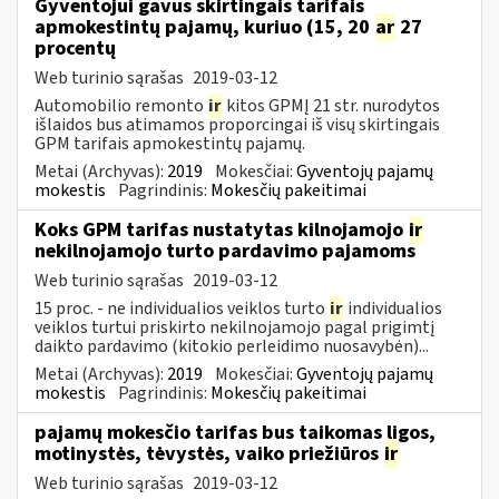
Gyventojui gavus skirtingais tarifais
apmokestintų pajamų, kuriuo (15, 20
ar
27
procentų
Web turinio sąrašas
2019-03-12
Automobilio remonto
ir
kitos GPMĮ 21 str. nurodytos
išlaidos bus atimamos proporcingai iš visų skirtingais
GPM tarifais apmokestintų pajamų.
Metai (Archyvas):
2019
Mokesčiai:
Gyventojų pajamų
mokestis
Pagrindinis:
Mokesčių pakeitimai
Koks GPM tarifas nustatytas kilnojamojo
ir
nekilnojamojo turto pardavimo pajamoms
Web turinio sąrašas
2019-03-12
15 proc. - ne individualios veiklos turto
ir
individualios
veiklos turtui priskirto nekilnojamojo pagal prigimtį
daikto pardavimo (kitokio perleidimo nuosavybėn)...
Metai (Archyvas):
2019
Mokesčiai:
Gyventojų pajamų
mokestis
Pagrindinis:
Mokesčių pakeitimai
pajamų mokesčio tarifas bus taikomas ligos,
motinystės, tėvystės, vaiko priežiūros
ir
Web turinio sąrašas
2019-03-12