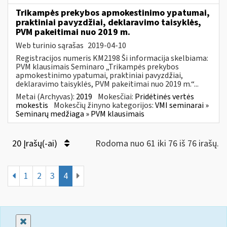
Trikampės prekybos apmokestinimo ypatumai,
praktiniai pavyzdžiai, deklaravimo taisyklės,
PVM pakeitimai nuo 2019 m.
Web turinio sąrašas
2019-04-10
Registracijos numeris KM2198 Ši informacija skelbiama:
PVM klausimais Seminaro „Trikampės prekybos
apmokestinimo ypatumai, praktiniai pavyzdžiai,
deklaravimo taisyklės, PVM pakeitimai nuo 2019 m.“...
Metai (Archyvas):
2019
Mokesčiai:
Pridėtinės vertės
mokestis
Mokesčių žinyno kategorijos:
VMI seminarai »
Seminarų medžiaga » PVM klausimais
20 Įrašų(-ai)
Rodoma nuo 61 iki 76 iš 76 irašų.
1
2
3
4
Uždaryti