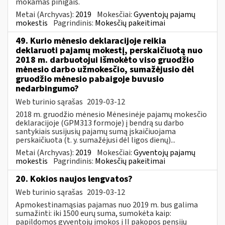
mokamas pinigais.
Metai (Archyvas):
2019
Mokesčiai:
Gyventojų pajamų
mokestis
Pagrindinis:
Mokesčių pakeitimai
49. Kurio mėnesio deklaracijoje reikia
deklaruoti pajamų mokestį, perskaičiuotą nuo
2018 m. darbuotojui išmokėto viso gruodžio
mėnesio darbo užmokesčio, sumažėjusio dėl
gruodžio mėnesio pabaigoje buvusio
nedarbingumo?
Web turinio sąrašas
2019-03-12
2018 m. gruodžio mėnesio Mėnesinėje pajamų mokesčio
deklaracijoje (GPM313 formoje) į bendrą su darbo
santykiais susijusių pajamų sumą įskaičiuojama
perskaičiuota (t. y. sumažėjusi dėl ligos dienų)...
Metai (Archyvas):
2019
Mokesčiai:
Gyventojų pajamų
mokestis
Pagrindinis:
Mokesčių pakeitimai
20. Kokios naujos lengvatos?
Web turinio sąrašas
2019-03-12
Apmokestinamąsias pajamas nuo 2019 m. bus galima
sumažinti: iki 1500 eurų suma, sumokėta kaip:
papildomos gyventojų įmokos į II pakopos pensijų