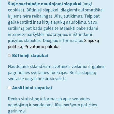
Šioje svetainėje naudojami slapukai
(angl.
cookies). Būtinieji slapukai įdiegiami automatiškai
ir jiems nėra reikalingas Jūsų sutikimas. Taip pat
galite sutikti ir su kitų slapukų naudojimu. Savo
sutikimą bet kada galėsite atšaukti pakeisdami
interneto naršyklės nustatymus ir ištrindami
įrašytus slapukus. Daugiau informacijos
Slapukų
politika
;
Privatumo politika.
Būtinieji slapukai
Naudojami sklandžiam svetainės veikimui ir įgalina
pagrindines svetainės funkcijas. Be šių slapukų
svetainė negali tinkamai veikti.
Analitiniai slapukai
Renka statistinę informaciją apie svetainės
naudojimą ir naudojami Jūsų naršymo patirties
gerinimui.