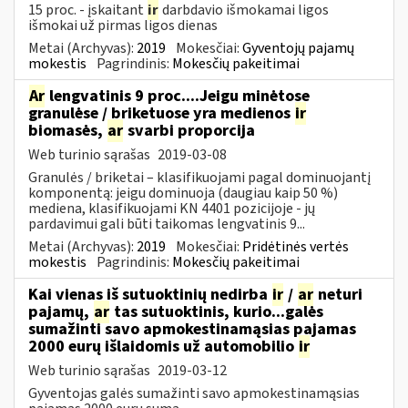
15 proc. - įskaitant
ir
darbdavio išmokamai ligos
išmokai už pirmas ligos dienas
Metai (Archyvas):
2019
Mokesčiai:
Gyventojų pajamų
mokestis
Pagrindinis:
Mokesčių pakeitimai
Ar
lengvatinis 9 proc....Jeigu minėtose
granulėse / briketuose yra medienos
ir
biomasės,
ar
svarbi proporcija
Web turinio sąrašas
2019-03-08
Granulės / briketai – klasifikuojami pagal dominuojantį
komponentą: jeigu dominuoja (daugiau kaip 50 %)
mediena, klasifikuojami KN 4401 pozicijoje - jų
pardavimui gali būti taikomas lengvatinis 9...
Metai (Archyvas):
2019
Mokesčiai:
Pridėtinės vertės
mokestis
Pagrindinis:
Mokesčių pakeitimai
Kai vienas iš sutuoktinių nedirba
ir
/
ar
neturi
pajamų,
ar
tas sutuoktinis, kurio...galės
sumažinti savo apmokestinamąsias pajamas
2000 eurų išlaidomis už automobilio
ir
Web turinio sąrašas
2019-03-12
Gyventojas galės sumažinti savo apmokestinamąsias