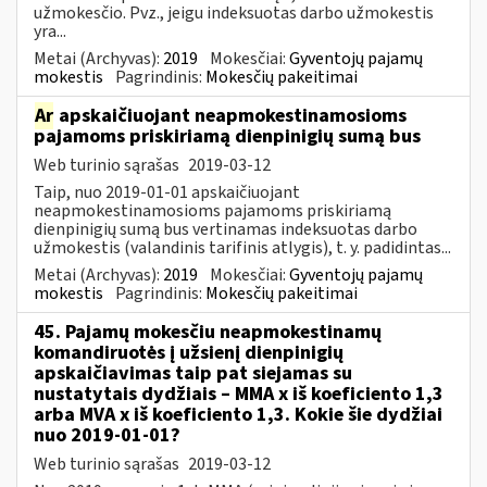
užmokesčio. Pvz., jeigu indeksuotas darbo užmokestis
yra...
Metai (Archyvas):
2019
Mokesčiai:
Gyventojų pajamų
mokestis
Pagrindinis:
Mokesčių pakeitimai
Ar
apskaičiuojant neapmokestinamosioms
pajamoms priskiriamą dienpinigių sumą bus
Web turinio sąrašas
2019-03-12
Taip, nuo 2019-01-01 apskaičiuojant
neapmokestinamosioms pajamoms priskiriamą
dienpinigių sumą bus vertinamas indeksuotas darbo
užmokestis (valandinis tarifinis atlygis), t. y. padidintas...
Metai (Archyvas):
2019
Mokesčiai:
Gyventojų pajamų
mokestis
Pagrindinis:
Mokesčių pakeitimai
45. Pajamų mokesčiu neapmokestinamų
komandiruotės į užsienį dienpinigių
apskaičiavimas taip pat siejamas su
nustatytais dydžiais – MMA x iš koeficiento 1,3
arba MVA x iš koeficiento 1,3. Kokie šie dydžiai
nuo 2019-01-01?
Web turinio sąrašas
2019-03-12