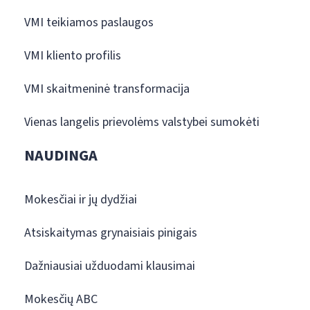
VMI teikiamos paslaugos
VMI kliento profilis
VMI skaitmeninė transformacija
Vienas langelis prievolėms valstybei sumokėti
NAUDINGA
Mokesčiai ir jų dydžiai
Atsiskaitymas grynaisiais pinigais
Dažniausiai užduodami klausimai
Mokesčių ABC