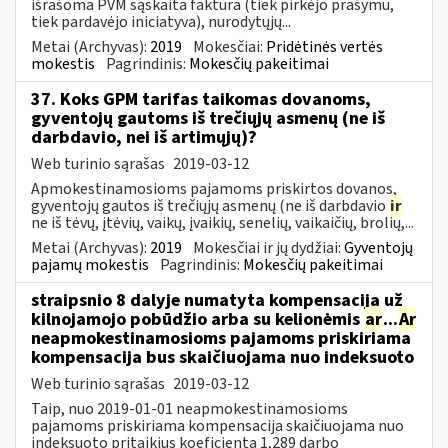
išrašoma PVM sąskaita faktūra (tiek pirkėjo prašymu,
tiek pardavėjo iniciatyva), nurodytųjų...
Metai (Archyvas):
2019
Mokesčiai:
Pridėtinės vertės
mokestis
Pagrindinis:
Mokesčių pakeitimai
37. Koks GPM tarifas taikomas dovanoms,
gyventojų gautoms iš trečiųjų asmenų (ne iš
darbdavio, nei iš artimųjų)?
Web turinio sąrašas
2019-03-12
Apmokestinamosioms pajamoms priskirtos dovanos,
gyventojų gautos iš trečiųjų asmenų (ne iš darbdavio
ir
ne iš tėvų, įtėvių, vaikų, įvaikių, senelių, vaikaičių, brolių,...
Metai (Archyvas):
2019
Mokesčiai ir jų dydžiai:
Gyventojų
pajamų mokestis
Pagrindinis:
Mokesčių pakeitimai
straipsnio 8 dalyje numatyta kompensacija už
kilnojamojo pobūdžio arba su kelionėmis
ar
...
Ar
neapmokestinamosioms pajamoms priskiriama
kompensacija bus skaičiuojama nuo indeksuoto
Web turinio sąrašas
2019-03-12
Taip, nuo 2019-01-01 neapmokestinamosioms
pajamoms priskiriama kompensacija skaičiuojama nuo
indeksuoto pritaikius koeficientą 1,289 darbo