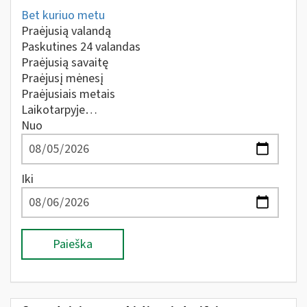
Bet kuriuo metu
Praėjusią valandą
Paskutines 24 valandas
Praėjusią savaitę
Praėjusį mėnesį
Praėjusiais metais
Laikotarpyje…
Nuo
Iki
Paieška