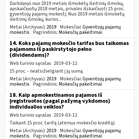
Darbdavys nuo 2019 metais išmokėtų išeitinių išmokų,
apskaičiuotų 2018 metais, privalės išskaičiuoti 15 proc.
gyventojų pajamų mokestį. Nuo 2019 metais išmokėtų
išeitinių išmokų, kurios...
Metai (Archyvas):
2019
Mokesčiai:
Gyventojų pajamų
mokestis
Pagrindinis:
Mokesčių pakeitimai
14. Koks pajamų mokesčio tarifas bus taikomas
pajamoms iš paskirstytojo pelno
(dividendams)?
Web turinio sąrašas
2019-03-12
15 proc. - neatsižvelgiant į jų sumą.
Metai (Archyvas):
2019
Mokesčiai:
Gyventojų pajamų
mokestis
Pagrindinis:
Mokesčių pakeitimai
18. Kaip apmokestinamos pajamos iš
įregistruotos (pagal pažymą vykdomos)
individualios veiklos?
Web turinio sąrašas
2019-03-12
Taikant 15 proc. tarifą (atėmus mokesčio kreditą).
Metai (Archyvas):
2019
Mokesčiai:
Gyventojų pajamų
mokestis
Pagrindinis:
Mokesčių pakeitimai