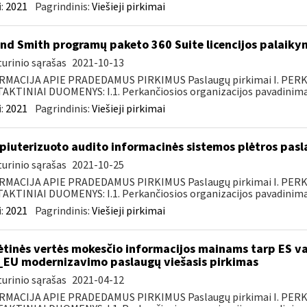
:
2021
Pagrindinis:
Viešieji pirkimai
nd Smith programų paketo 360 Suite licencijos palaiky
urinio sąrašas
2021-10-13
RMACIJA APIE PRADEDAMUS PIRKIMUS Paslaugų pirkimai I. PER
KTINIAI DUOMENYS: I.1. Perkančiosios organizacijos pavadinimas
:
2021
Pagrindinis:
Viešieji pirkimai
iuterizuoto audito informacinės sistemos plėtros pasl
urinio sąrašas
2021-10-25
RMACIJA APIE PRADEDAMUS PIRKIMUS Paslaugų pirkimai I. PER
KTINIAI DUOMENYS: I.1. Perkančiosios organizacijos pavadinimas
:
2021
Pagrindinis:
Viešieji pirkimai
ėtinės vertės mokesčio informacijos mainams tarp ES va
_EU modernizavimo paslaugų viešasis pirkimas
urinio sąrašas
2021-04-12
RMACIJA APIE PRADEDAMUS PIRKIMUS Paslaugų pirkimai I. PER