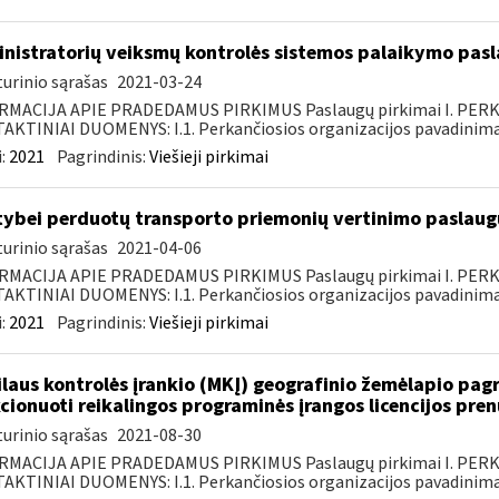
nistratorių veiksmų kontrolės sistemos palaikymo pasl
urinio sąrašas
2021-03-24
RMACIJA APIE PRADEDAMUS PIRKIMUS Paslaugų pirkimai I. PER
KTINIAI DUOMENYS: I.1. Perkančiosios organizacijos pavadinimas
:
2021
Pagrindinis:
Viešieji pirkimai
tybei perduotų transporto priemonių vertinimo paslaugų
urinio sąrašas
2021-04-06
RMACIJA APIE PRADEDAMUS PIRKIMUS Paslaugų pirkimai I. PER
KTINIAI DUOMENYS: I.1. Perkančiosios organizacijos pavadinimas
:
2021
Pagrindinis:
Viešieji pirkimai
laus kontrolės įrankio (MKĮ) geografinio žemėlapio pag
cionuoti reikalingos programinės įrangos licencijos pre
urinio sąrašas
2021-08-30
RMACIJA APIE PRADEDAMUS PIRKIMUS Paslaugų pirkimai I. PER
KTINIAI DUOMENYS: I.1. Perkančiosios organizacijos pavadinimas