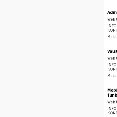
Admi
Web t
INFO
KONTA
Metai
Vals
Web t
INFO
KONTA
Metai
Mobi
funk
Web t
INFO
KONTA