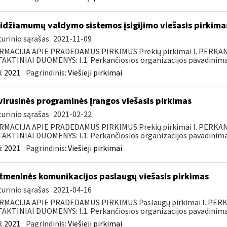
idžiamumų valdymo sistemos įsigijimo viešasis pirkima
urinio sąrašas
2021-11-09
RMACIJA APIE PRADEDAMUS PIRKIMUS Prekių pirkimai I. PERKA
KTINIAI DUOMENYS: I.1. Perkančiosios organizacijos pavadinimas
:
2021
Pagrindinis:
Viešieji pirkimai
virusinės programinės įrangos viešasis pirkimas
urinio sąrašas
2021-02-22
RMACIJA APIE PRADEDAMUS PIRKIMUS Prekių pirkimai I. PERKA
KTINIAI DUOMENYS: I.1. Perkančiosios organizacijos pavadinimas
:
2021
Pagrindinis:
Viešieji pirkimai
tmeninės komunikacijos paslaugų viešasis pirkimas
urinio sąrašas
2021-04-16
RMACIJA APIE PRADEDAMUS PIRKIMUS Paslaugų pirkimai I. PER
KTINIAI DUOMENYS: I.1. Perkančiosios organizacijos pavadinimas
:
2021
Pagrindinis:
Viešieji pirkimai