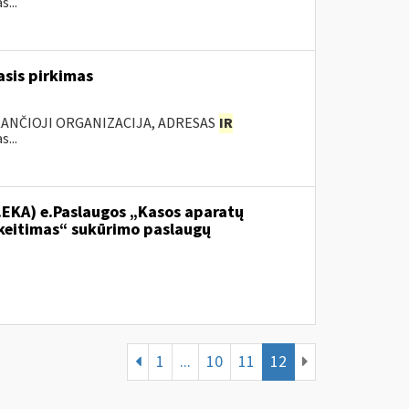
...
sis pirkimas
KANČIOJI ORGANIZACIJA, ADRESAS
IR
...
.EKA) e.Paslaugos „Kasos aparatų
keitimas“ sukūrimo paslaugų
1
...
10
11
12