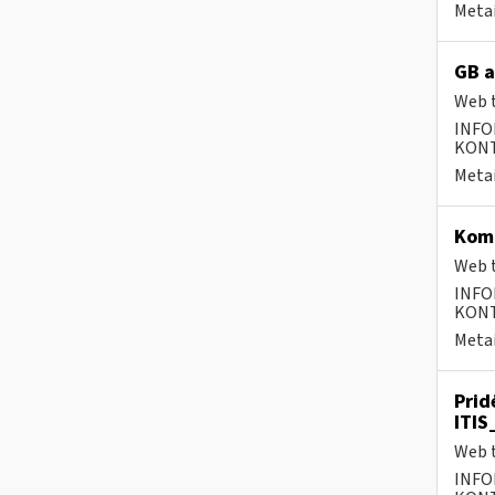
Metai
GB a
Web t
INFO
KONTA
Metai
Komp
Web t
INFO
KONTA
Metai
Prid
ITIS
Web t
INFO