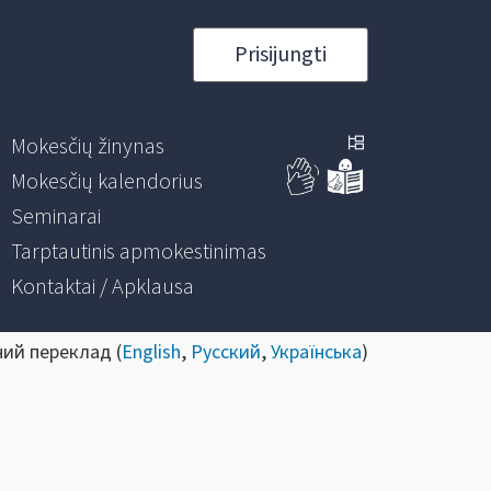
Prisijungti
Mokesčių žinynas
Mokesčių kalendorius
Seminarai
Tarptautinis apmokestinimas
Kontaktai / Apklausa
ний переклад (
English
,
Русский
,
Українська
)