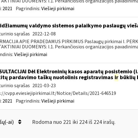
KTINIAI DUOMENYS: I.1. Perkančiosios organizacijos pavadinimas
:
2021
Pagrindinis:
Viešieji pirkimai
idžiamumų valdymo sistemos palaikymo paslaugų vieša
urinio sąrašas
2022-12-08
RMACIJA APIE PRADEDAMUS PIRKIMUS Paslaugų pirkimai I. PER
KTINIAI DUOMENYS: I.1. Perkančiosios organizacijos pavadinimas
ndinis:
Viešieji pirkimai
ULTACIJAI Dėl Elektroninių kasos aparatų posistemio (i
.kitų pardavimo taškų nuotolinis registravimas
ir
būklių 
urinio sąrašas
2021-03-23
://cvpp.eviesiejipirkimai.lt/Notice/Details/2021-646519
:
2021
Pagrindinis:
Viešieji pirkimai
šų(-ai)
Rodoma nuo 221 iki 224 iš 224 irašų.