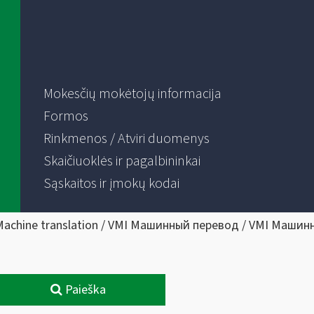
Mokesčių mokėtojų informacija
Formos
Rinkmenos / Atviri duomenys
Skaičiuoklės ir pagalbininkai
Sąskaitos ir įmokų kodai
Machine translation / VMI Машинный перевод / VMI Машин
Paieška