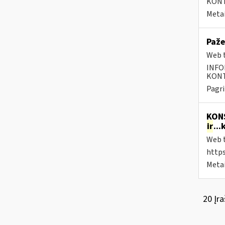
KONTA
Metai
Paže
Web t
INFO
KONTA
Pagri
KONS
ir
..
Web t
https
Metai
20 Įra