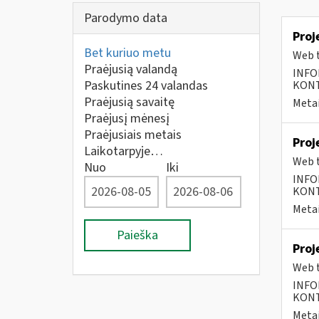
Parodymo data
Proj
Bet kuriuo metu
Web t
Praėjusią valandą
INFO
Paskutines 24 valandas
KONTA
Praėjusią savaitę
Metai
Praėjusį mėnesį
Praėjusiais metais
Proj
Laikotarpyje…
Web t
Nuo
Iki
INFO
KONTA
Metai
Paieška
Proj
Web t
INFO
KONTA
Metai