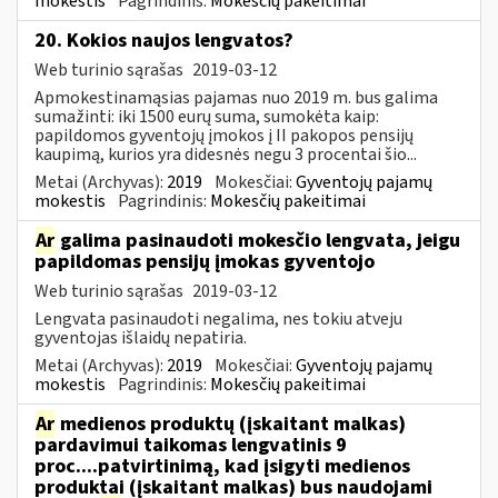
mokestis
Pagrindinis:
Mokesčių pakeitimai
20. Kokios naujos lengvatos?
Web turinio sąrašas
2019-03-12
Apmokestinamąsias pajamas nuo 2019 m. bus galima
sumažinti: iki 1500 eurų suma, sumokėta kaip:
papildomos gyventojų įmokos į II pakopos pensijų
kaupimą, kurios yra didesnės negu 3 procentai šio...
Metai (Archyvas):
2019
Mokesčiai:
Gyventojų pajamų
mokestis
Pagrindinis:
Mokesčių pakeitimai
Ar
galima pasinaudoti mokesčio lengvata, jeigu
papildomas pensijų įmokas gyventojo
Web turinio sąrašas
2019-03-12
Lengvata pasinaudoti negalima, nes tokiu atveju
gyventojas išlaidų nepatiria.
Metai (Archyvas):
2019
Mokesčiai:
Gyventojų pajamų
mokestis
Pagrindinis:
Mokesčių pakeitimai
Ar
medienos produktų (įskaitant malkas)
pardavimui taikomas lengvatinis 9
proc....patvirtinimą, kad įsigyti medienos
produktai (įskaitant malkas) bus naudojami