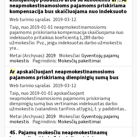
neapmokestinamosioms pajamoms priskiriama
kompensacija bus skaičiuojama nuo indeksuoto
Web turinio sąrašas
2019-03-12
Taip, nuo 2019-01-01 neapmokestinamosioms
pajamoms priskiriama kompensacija skaičiuojama nuo
indeksuoto pritaikius koeficientą 1,289 darbo
užmokesčio. Pvz., jeigu indeksuotas darbo užmokestis
yra...
Metai (Archyvas):
2019
Mokesčiai:
Gyventojų pajamų
mokestis
Pagrindinis:
Mokesčių pakeitimai
Ar
apskaičiuojant neapmokestinamosioms
pajamoms priskiriamą dienpinigių sumą bus
Web turinio sąrašas
2019-03-12
Taip, nuo 2019-01-01 apskaičiuojant
neapmokestinamosioms pajamoms priskiriamą
dienpinigių sumą bus vertinamas indeksuotas darbo
užmokestis (valandinis tarifinis atlygis), t. y. padidintas...
Metai (Archyvas):
2019
Mokesčiai:
Gyventojų pajamų
mokestis
Pagrindinis:
Mokesčių pakeitimai
45. Pajamų mokesčiu neapmokestinamų