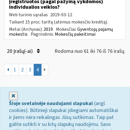
įregistruotos (pagal pažymą vykdomos)
individualios veiklos?
Web turinio sąrašas
2019-03-12
Taikant 15 proc. tarifą (atėmus mokesčio kreditą).
Metai (Archyvas):
2019
Mokesčiai:
Gyventojų pajamų
mokestis
Pagrindinis:
Mokesčių pakeitimai
20 Įrašų(-ai)
Rodoma nuo 61 iki 76 iš 76 irašų.
1
2
3
4
Uždaryti
Šioje svetainėje naudojami slapukai
(angl.
cookies). Būtinieji slapukai įdiegiami automatiškai
ir jiems nėra reikalingas Jūsų sutikimas. Taip pat
galite sutikti ir su kitų slapukų naudojimu. Savo