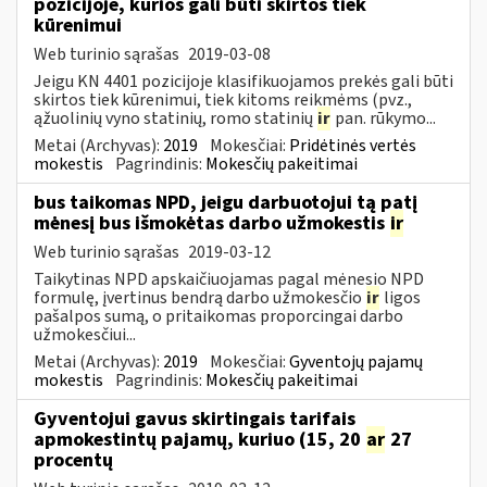
pozicijoje, kurios gali būti skirtos tiek
kūrenimui
Web turinio sąrašas
2019-03-08
Jeigu KN 4401 pozicijoje klasifikuojamos prekės gali būti
skirtos tiek kūrenimui, tiek kitoms reikmėms (pvz.,
ąžuolinių vyno statinių, romo statinių
ir
pan. rūkymo...
Metai (Archyvas):
2019
Mokesčiai:
Pridėtinės vertės
mokestis
Pagrindinis:
Mokesčių pakeitimai
bus taikomas NPD, jeigu darbuotojui tą patį
mėnesį bus išmokėtas darbo užmokestis
ir
Web turinio sąrašas
2019-03-12
Taikytinas NPD apskaičiuojamas pagal mėnesio NPD
formulę, įvertinus bendrą darbo užmokesčio
ir
ligos
pašalpos sumą, o pritaikomas proporcingai darbo
užmokesčiui...
Metai (Archyvas):
2019
Mokesčiai:
Gyventojų pajamų
mokestis
Pagrindinis:
Mokesčių pakeitimai
Gyventojui gavus skirtingais tarifais
apmokestintų pajamų, kuriuo (15, 20
ar
27
procentų