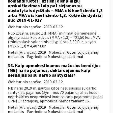
komandiruotės į užsienį dienpinigių
apskaičiavimas taip pat siejamas su
nustatytais dydžiais – MMA x iš koeficiento 1,3
arba MVA x iš koeficiento 1,3. Kokie šie dydžiai
nuo 2019-01-01?
Web turinio sąrašas
2019-03-12
Nuo 2019 m. sausio 1 d.: MMA (minimalioji mėnesinė
alga) yra 555 Eur, o dydis (MMA x 1,3) = 721,50 Eur; MVA
(minimalusis valandinis atlygis) yra 3,39 Eur, o dydis
(MVA x 1,3) = 4,407 Eur.
Metai (Archyvas):
2019
Mokesčiai:
Gyventojų pajamų
mokestis
Pagrindinis:
Mokesčių pakeitimai
36. Kaip apmokestinamos mažosios bendrijos
(MB) nario pajamos, deklaruojamos kaip
nesusijusios su darbo santykiais?
Web turinio sąrašas
2019-03-12
MB nario 2019 m. gautos kitos nesusijusios su darbo
santykiais pajamos (žymimos 70 pajamų rūšies kodu),
nepriskirtos neapmokestinamosioms pajamoms pagal
GPMĮ 17 straipsnį, apmokestinamos taikant 15...
Metai (Archyvas):
2019
Mokesčiai:
Gyventojų pajamų
mokestis
Pagrindinis:
Mokesčių pakeitimai