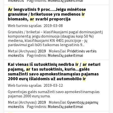
mokestis
Pagrindinis:
Mokesčių pakeitimai
Ar
lengvatinis 9 proc....Jeigu minėtose
granulėse / briketuose yra medienos
ir
biomasės,
ar
svarbi proporcija
Web turinio sąrašas
2019-03-08
Granulės / briketai – klasifikuojami pagal dominuojantį
komponentą: jeigu dominuoja (daugiau kaip 50 %)
mediena, klasifikuojami KN 4401 pozicijoje - jų
pardavimui gali būti taikomas lengvatinis 9...
Metai (Archyvas):
2019
Mokesčiai:
Pridėtinės vertės
mokestis
Pagrindinis:
Mokesčių pakeitimai
Kai vienas iš sutuoktinių nedirba
ir
/
ar
neturi
pajamų,
ar
tas sutuoktinis, kurio...galės
sumažinti savo apmokestinamąsias pajamas
2000 eurų išlaidomis už automobilio
ir
Web turinio sąrašas
2019-03-12
Gyventojas galės sumažinti savo apmokestinamąsias
pajamas 2000 eurų suma.
Metai (Archyvas):
2019
Mokesčiai:
Gyventojų pajamų
mokestis
Pagrindinis:
Mokesčių pakeitimai