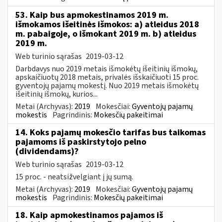
53. Kaip bus apmokestinamos 2019 m.
išmokamos išeitinės išmokos: a) atleidus 2018
m. pabaigoje, o išmokant 2019 m. b) atleidus
2019 m.
Web turinio sąrašas
2019-03-12
Darbdavys nuo 2019 metais išmokėtų išeitinių išmokų,
apskaičiuotų 2018 metais, privalės išskaičiuoti 15 proc.
gyventojų pajamų mokestį. Nuo 2019 metais išmokėtų
išeitinių išmokų, kurios...
Metai (Archyvas):
2019
Mokesčiai:
Gyventojų pajamų
mokestis
Pagrindinis:
Mokesčių pakeitimai
14. Koks pajamų mokesčio tarifas bus taikomas
pajamoms iš paskirstytojo pelno
(dividendams)?
Web turinio sąrašas
2019-03-12
15 proc. - neatsižvelgiant į jų sumą.
Metai (Archyvas):
2019
Mokesčiai:
Gyventojų pajamų
mokestis
Pagrindinis:
Mokesčių pakeitimai
18. Kaip apmokestinamos pajamos iš