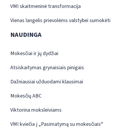
VMI skaitmeninė transformacija
Vienas langelis prievolėms valstybei sumokėti
NAUDINGA
Mokesčiai ir jų dydžiai
Atsiskaitymas grynaisiais pinigais
Dažniausiai užduodami klausimai
Mokesčių ABC
Viktorina moksleiviams
VMI kviečia į „Pasimatymą su mokesčiais“