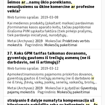
šeimos
ar
...namų ūkio poreikiams,
nesusijusiems su ūkine komercine
ar
profesine
veikla?
Web turinio sąrašas
2019-03-08
Kai medienos produktų (įskaitant malkas) pardavimas
įforminamas kasos aparato kvitu, tačiau papildomai
išrašoma PVM sąskaita faktūra (tiek pirkėjo prašymu,
tiek pardavėjo iniciatyva), nurodytųjų...
Metai (Archyvas):
2019
Mokesčiai:
Pridėtinės vertės
mokestis
Pagrindinis:
Mokesčių pakeitimai
37. Koks GPM tarifas taikomas dovanoms,
gyventojų gautoms iš trečiųjų asmenų (ne iš
darbdavio, nei iš artimųjų)?
Web turinio sąrašas
2019-03-12
Apmokestinamosioms pajamoms priskirtos dovanos,
gyventojų gautos iš trečiųjų asmenų (ne iš darbdavio
ir
ne iš tėvų, įtėvių, vaikų, įvaikių, senelių, vaikaičių, brolių,...
Metai (Archyvas):
2019
Mokesčiai ir jų dydžiai:
Gyventojų
pajamų mokestis
Pagrindinis:
Mokesčių pakeitimai
straipsnio 8 dalyje numatyta kompensacija už
kilnojamojo pobūdžio arba su kelionėmis
ar
...
Ar