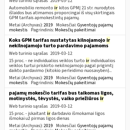
Web turinio sąrašas
2019-03-12
Automobilio remonto
ir
kitos GPMĮ 21 str. nurodytos
išlaidos bus atimamos proporcingai iš visų skirtingais
GPM tarifais apmokestintų pajamų.
Metai (Archyvas):
2019
Mokesčiai:
Gyventojų pajamų
mokestis
Pagrindinis:
Mokesčių pakeitimai
Koks GPM tarifas nustatytas kilnojamojo
ir
nekilnojamojo turto pardavimo pajamoms
Web turinio sąrašas
2019-03-12
15 proc. - ne individualios veiklos turto
ir
individualios
veiklos turtui priskirto nekilnojamojo pagal prigimtį
daikto pardavimo (kitokio perleidimo nuosavybėn)...
Metai (Archyvas):
2019
Mokesčiai:
Gyventojų pajamų
mokestis
Pagrindinis:
Mokesčių pakeitimai
pajamų mokesčio tarifas bus taikomas ligos,
motinystės, tėvystės, vaiko priežiūros
ir
Web turinio sąrašas
2019-03-12
15 proc. - įskaitant
ir
darbdavio išmokamai ligos
išmokai už pirmas ligos dienas
Metai (Archyvas):
2019
Mokesčiai:
Gyventojų pajamų