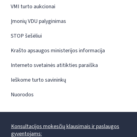
VMI turto aukcionai
Įmonių VDU palyginimas
STOP šešėliui
Krašto apsaugos ministerijos informacija
Interneto svetainės atitikties paraiška
Ieškome turto savininkų
Nuorodos
Konsultacijos mokesčių klausimais ir paslaugos
gyventojams: