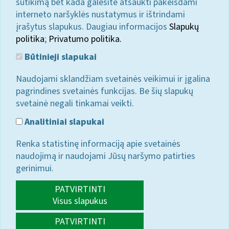
sutikimą bet kada galėsite atšaukti pakeisdami
interneto naršyklės nustatymus ir ištrindami
įrašytus slapukus. Daugiau informacijos
Slapukų
politika
;
Privatumo politika.
Būtinieji slapukai
Naudojami sklandžiam svetainės veikimui ir įgalina
pagrindines svetainės funkcijas. Be šių slapukų
svetainė negali tinkamai veikti.
Analitiniai slapukai
Renka statistinę informaciją apie svetainės
naudojimą ir naudojami Jūsų naršymo patirties
gerinimui.
PATVIRTINTI
Visus slapukus
PATVIRTINTI