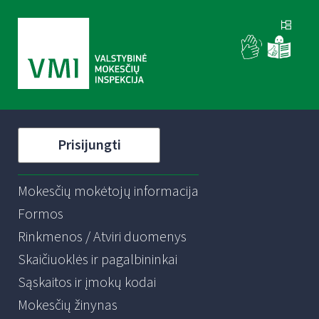
Prisijungti
Mokesčių mokėtojų informacija
Formos
Rinkmenos / Atviri duomenys
Skaičiuoklės ir pagalbininkai
Sąskaitos ir įmokų kodai
Mokesčių žinynas