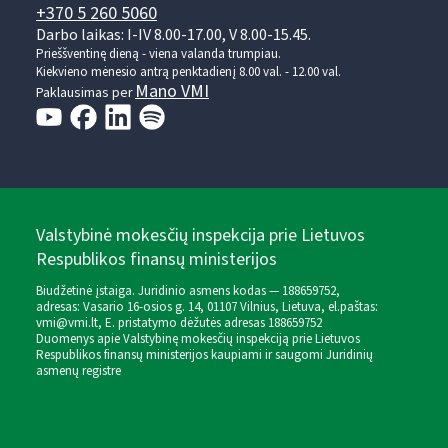
+370 5 260 5060
Darbo laikas: I-IV 8.00-17.00, V 8.00-15.45.
Prieššventinę dieną - viena valanda trumpiau.
Kiekvieno mėnesio antrą penktadienį 8.00 val. - 12.00 val.
Mano VMI
Paklausimas per
Valstybinė mokesčių inspekcija prie Lietuvos
Respublikos finansų ministerijos
Biudžetinė įstaiga. Juridinio asmens kodas — 188659752,
adresas: Vasario 16-osios g. 14, 01107 Vilnius, Lietuva, el.paštas:
vmi@vmi.lt
, E. pristatymo dėžutės adresas 188659752
Duomenys apie Valstybinę mokesčių inspekciją prie Lietuvos
Respublikos finansų ministerijos kaupiami ir saugomi Juridinių
asmenų registre