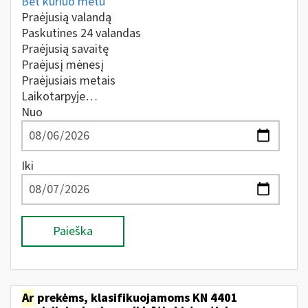
Bet kuriuo metu
Praėjusią valandą
Paskutines 24 valandas
Praėjusią savaitę
Praėjusį mėnesį
Praėjusiais metais
Laikotarpyje…
Nuo
Iki
Paieška
Ar
prekėms, klasifikuojamoms KN 4401