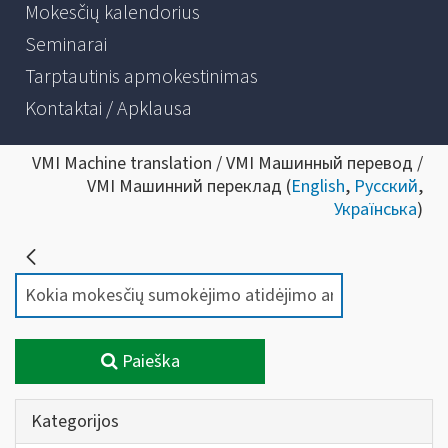
Mokesčių kalendorius
Seminarai
Tarptautinis apmokestinimas
Kontaktai / Apklausa
VMI Machine translation / VMI Машинный перевод /
VMI Машинний переклад (
English
,
Русский
,
Українська
)
Paieška
Kategorijos