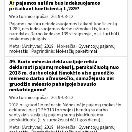
Ar
pajamos natūra bus indeksuojamos
pritaikant koeficientą 1,289?
Web turinio sąrašas
2019-03-12
Pajamos natūra neindeksuojamos taikant koeficientą
1,289, nes indeksuojamas darbo užmokestis, kuris
nurodytas Darbo kodekso 139 straipsnyje, o jis turi būti
mokamas pinigais.
Metai (Archyvas):
2019
Mokesčiai:
Gyventojų pajamų
mokestis
Pagrindinis:
Mokesčių pakeitimai
49. Kurio mėnesio deklaracijoje reikia
deklaruoti pajamų mokestį, perskaičiuotą nuo
2018 m. darbuotojui išmokėto viso gruodžio
mėnesio darbo užmokesčio, sumažėjusio dėl
gruodžio mėnesio pabaigoje buvusio
nedarbingumo?
Web turinio sąrašas
2019-03-12
2018 m. gruodžio mėnesio Mėnesinėje pajamų mokesčio
deklaracijoje (GPM313 formoje) į bendrą su darbo
santykiais susijusių pajamų sumą įskaičiuojama
perskaičiuota (t. y. sumažėjusi dėl ligos dienų)...
Metai (Archyvas):
2019
Mokesčiai:
Gyventojų pajamų