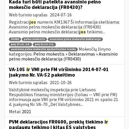
Kada turi būti pateikta avansinio pelno
mokesčio deklaracija (FR0430)?
Web turinio sąrašas
2024-07-16
Registraci
jos
numeris KM1367 Ši informacija skelbiama:
Avansinio pelno mokesčio deklaracija (FR0430)
Avansinio pelno mokesčio deklaraci
jos
teikimo...
fr0430
pelno mokestis
avansinio pelno mokesčio deklaracija
pmį 47 str. 2 d.
pmį 51 str. 3 d.
Mokesčių žinyno
avansinio pelno mokesčio apskaičiavimo tvarka
kategorijos:
Pelno mokestis » Deklaravimas » Avansinio
pelno mokesčio deklaracija (FR0430)
VA-105
ir
VMI prie FM viršininko 2014-07-01
įsakymo Nr. VA-52 pakeitimo
Web turinio sąrašas
2021-10-26
Valstybinė mokesčių inspekcija prie Lietuvos
Respublikos finansų ministerijos (toliau ― VMI prie FM)
informuoja apie VMI prie FM viršininko 2021 m. spalio 21
d. įsakymą Nr. VA-70 „Dėl Valstybinės...
Metai:
2021
PVM deklaracijos FR0600, prekių tiekimo
ir
paslaugų teikimo į kitas ES valstybes