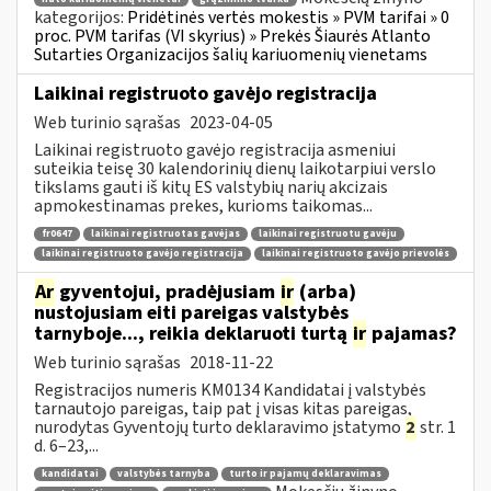
kategorijos:
Pridėtinės vertės mokestis » PVM tarifai » 0
proc. PVM tarifas (VI skyrius) » Prekės Šiaurės Atlanto
Sutarties Organizacijos šalių kariuomenių vienetams
Laikinai registruoto gavėjo registracija
Web turinio sąrašas
2023-04-05
Laikinai registruoto gavėjo registracija asmeniui
suteikia teisę 30 kalendorinių dienų laikotarpiui verslo
tikslams gauti iš kitų ES valstybių narių akcizais
apmokestinamas prekes, kurioms taikomas...
fr0647
laikinai registruotas gavėjas
laikinai registruotu gavėju
laikinai registruoto gavėjo registracija
laikinai registruoto gavėjo prievolės
Ar
gyventojui, pradėjusiam
ir
(arba)
nustojusiam eiti pareigas valstybės
tarnyboje..., reikia deklaruoti turtą
ir
pajamas?
Web turinio sąrašas
2018-11-22
Registracijos numeris KM0134 Kandidatai į valstybės
tarnautojo pareigas, taip pat į visas kitas pareigas,
nurodytas Gyventojų turto deklaravimo įstatymo
2
str. 1
d. 6–23,...
kandidatai
valstybės tarnyba
turto ir pajamų deklaravimas