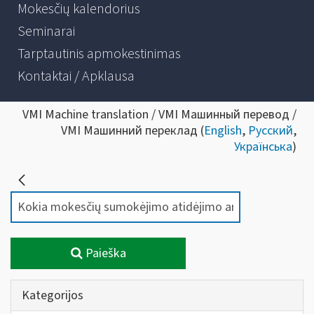
Mokesčių kalendorius
Seminarai
Tarptautinis apmokestinimas
Kontaktai / Apklausa
VMI Machine translation / VMI Машинный перевод /
VMI Машинний переклад (
English
,
Русский
,
Українська
)
Paieška
Kategorijos