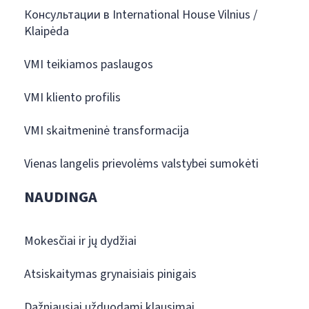
Консультации в International House Vilnius /
Klaipėda
VMI teikiamos paslaugos
VMI kliento profilis
VMI skaitmeninė transformacija
Vienas langelis prievolėms valstybei sumokėti
NAUDINGA
Mokesčiai ir jų dydžiai
Atsiskaitymas grynaisiais pinigais
Dažniausiai užduodami klausimai