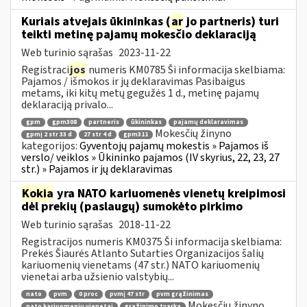
Kuriais atvejais ūkininkas (
ar
jo partneris) turi
teikti metinę pajamų mokesčio deklaraciją
Web turinio sąrašas
2023-11-22
Registraci
jos
numeris KM0785 Ši informacija skelbiama:
Pajamos / išmokos ir jų deklaravimas Pasibaigus
metams, iki kitų metų gegužės 1 d., metinę pajamų
deklaraciją privalo...
gpm
gpm308
partneris
ūkininkas
pajamų deklaravimas
Mokesčių žinyno
gpmį 2 str 33 d
27 str 4 d
gpm311
kategorijos:
Gyventojų pajamų mokestis » Pajamos iš
verslo/ veiklos » Ūkininko pajamos (IV skyrius, 22, 23, 27
str.) » Pajamos ir jų deklaravimas
Kokia
yra NATO kariuomenės vienetų kreipimosi
dėl prekių (paslaugų) sumokėto pirkimo
Web turinio sąrašas
2018-11-22
Registracijos numeris KM0375 Ši informacija skelbiama:
Prekės Šiaurės Atlanto Sutarties Organizacijos šalių
kariuomenių vienetams (47 str.) NATO kariuomenių
vienetai arba užsienio valstybių...
nato
pvm
0 proc
pvmį 47 str
pvm grąžinimas
Mokesčių žinyno
nato kariuomenių vienetai
grąžinimo tvarka