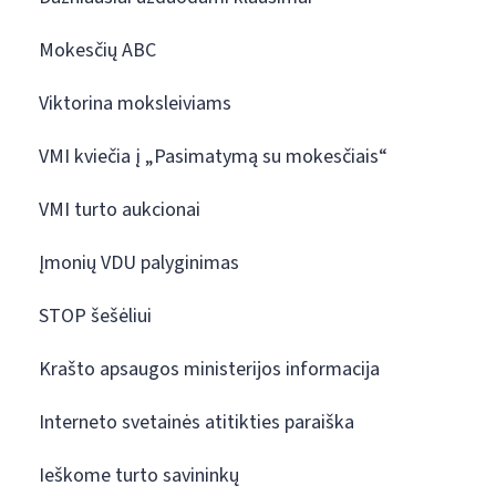
Mokesčių ABC
Viktorina moksleiviams
VMI kviečia į „Pasimatymą su mokesčiais“
VMI turto aukcionai
Įmonių VDU palyginimas
STOP šešėliui
Krašto apsaugos ministerijos informacija
Interneto svetainės atitikties paraiška
Ieškome turto savininkų