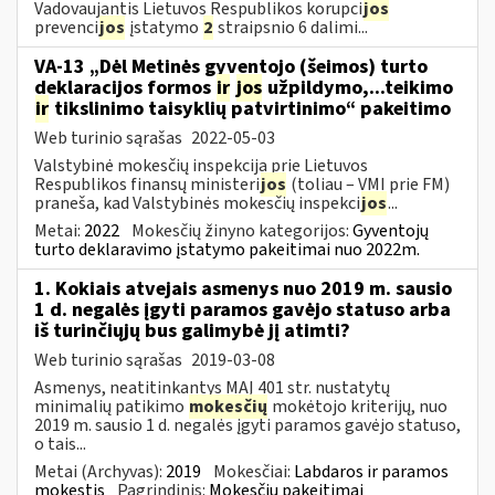
Vadovaujantis Lietuvos Respublikos korupci
jos
prevenci
jos
įstatymo
2
straipsnio 6 dalimi...
VA-13 „Dėl Metinės gyventojo (šeimos) turto
deklaracijos formos
ir
jos
užpildymo,...teikimo
ir
tikslinimo taisyklių patvirtinimo“ pakeitimo
Web turinio sąrašas
2022-05-03
Valstybinė mokesčių inspekcija prie Lietuvos
Respublikos finansų ministeri
jos
(toliau – VMI prie FM)
praneša, kad Valstybinės mokesčių inspekci
jos
...
Metai:
2022
Mokesčių žinyno kategorijos:
Gyventojų
turto deklaravimo įstatymo pakeitimai nuo 2022m.
1. Kokiais atvejais asmenys nuo 2019 m. sausio
1 d. negalės įgyti paramos gavėjo statuso arba
iš turinčiųjų bus galimybė jį atimti?
Web turinio sąrašas
2019-03-08
Asmenys, neatitinkantys MAĮ 401 str. nustatytų
minimalių patikimo
mokesčių
mokėtojo kriterijų, nuo
2019 m. sausio 1 d. negalės įgyti paramos gavėjo statuso,
o tais...
Metai (Archyvas):
2019
Mokesčiai:
Labdaros ir paramos
mokestis
Pagrindinis:
Mokesčių pakeitimai