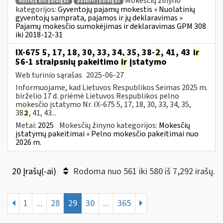
Mokesčių žinyno
nustoję eiti pareigas
paskirti į pareigas
kategorijos:
Gyventojų pajamų mokestis » Nuolatinių
gyventojų samprata, pajamos ir jų deklaravimas »
Pajamų mokesčio sumokėjimas ir deklaravimas GPM 308
iki 2018-12-31
IX-675 5, 17, 18, 30, 33, 34, 35, 38-
2
, 41, 43
ir
56-1 straipsnių pakeitimo
ir
įstatymo
Web turinio sąrašas
2025-06-27
Informuojame, kad Lietuvos Respublikos Seimas 2025 m.
birželio 17 d. priėmė Lietuvos Respublikos pelno
mokesčio įstatymo Nr. IX-675 5, 17, 18, 30, 33, 34, 35,
38
2
, 41, 43...
Metai:
2025
Mokesčių žinyno kategorijos:
Mokesčių
įstatymų pakeitimai » Pelno mokesčio pakeitimai nuo
2026 m.
20 Įrašų(-ai)
Rodoma nuo 561 iki 580 iš 7,292 irašų.
1
...
28
29
30
...
365