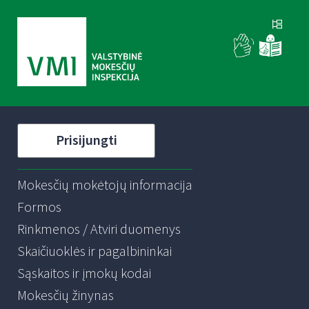
Prisijungti
Mokesčių mokėtojų informacija
Formos
Rinkmenos / Atviri duomenys
Skaičiuoklės ir pagalbininkai
Sąskaitos ir įmokų kodai
Mokesčių žinynas