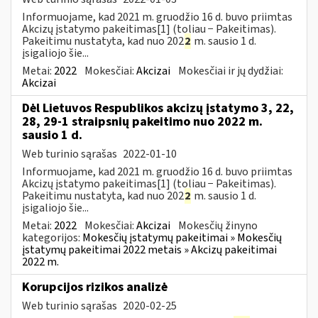
Informuojame, kad 2021 m. gruodžio 16 d. buvo priimtas
Akcizų įstatymo pakeitimas[1] (toliau − Pakeitimas).
Pakeitimu nustatyta, kad nuo 202
2
m. sausio 1 d.
įsigaliojo šie...
Metai:
2022
Mokesčiai:
Akcizai
Mokesčiai ir jų dydžiai:
Akcizai
Dėl Lietuvos Respublikos akcizų įstatymo 3, 22,
28, 29-1 straipsnių pakeitimo nuo 2022 m.
sausio 1 d.
Web turinio sąrašas
2022-01-10
Informuojame, kad 2021 m. gruodžio 16 d. buvo priimtas
Akcizų įstatymo pakeitimas[1] (toliau − Pakeitimas).
Pakeitimu nustatyta, kad nuo 202
2
m. sausio 1 d.
įsigaliojo šie...
Metai:
2022
Mokesčiai:
Akcizai
Mokesčių žinyno
kategorijos:
Mokesčių įstatymų pakeitimai » Mokesčių
įstatymų pakeitimai 2022 metais » Akcizų pakeitimai
2022 m.
Korupcijos rizikos analizė
Web turinio sąrašas
2020-02-25