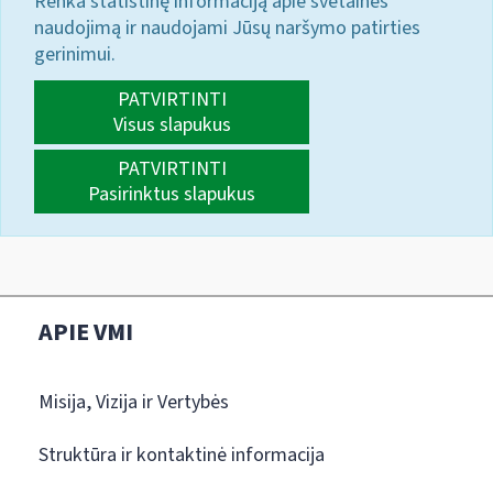
Renka statistinę informaciją apie svetainės
naudojimą ir naudojami Jūsų naršymo patirties
gerinimui.
PATVIRTINTI
Visus slapukus
PATVIRTINTI
Pasirinktus slapukus
APIE VMI
Misija, Vizija ir Vertybės
Struktūra ir kontaktinė informacija