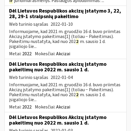
ir
juridiniai asmenys. Paslaugos apibūdinimas: ...
Dėl Lietuvos Respublikos akcizų įstatymo 3, 22,
28, 29-1 straipsnių pakeitimo
Web turinio sąrašas
2022-01-10
Informuojame, kad 2021 m. gruodžio 16 d. buvo priimtas
Akcizų įstatymo pakeitimas[1] (toliau − Pakeitimas).
Pakeitimu nustatyta, kad nuo 202
2
m. sausio 1 d.
įsigaliojo šie...
Metai:
2022
Mokesčiai:
Akcizai
Dėl Lietuvos Respublikos akcizų įstatymo
pakeitimų nuo 2022 m. sausio 1 d.
Web turinio sąrašas
2022-01-04
Informuojame, kad 2021 m. gruodžio 16 d. buvo priimtas
Akcizų įstatymo pakeitimas[1] (toliau − Pakeitimas).
Pakeitimu nustatyta, kad nuo 202
2
m. sausio 1 d.
įsigaliojo šie...
Metai:
2022
Mokesčiai:
Akcizai
Dėl Lietuvos Respublikos Akcizų įstatymo
pakeitimų nuo 2022 m. sausio 1 d.
Web turinio sąrašas
2022-01-03