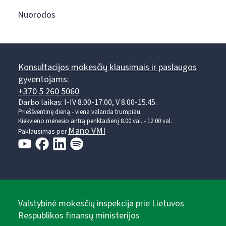
Nuorodos
Konsultacijos mokesčių klausimais ir paslaugos
gyventojams:
+370 5 260 5060
Darbo laikas: I-IV 8.00-17.00, V 8.00-15.45.
Prieššventinę dieną - viena valanda trumpiau.
Kiekvieno mėnesio antrą penktadienį 8.00 val. - 12.00 val.
Mano VMI
Paklausimas per
Valstybinė mokesčių inspekcija prie Lietuvos
Respublikos finansų ministerijos