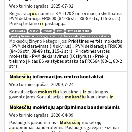
Web turinio sąrašas
2025-07-02
Registraci
jos
numeris KM1120 Ši informacija skelbiama:
PVM deklaracija FR0600 (84-86 str., 88-89 str., 115-3 str.)
Prekių tiekimo
ir
paslaugų...
ataskaita
fr0564
fr0600
pvm
pvm deklaracija
prekių tiekimo ir paslaugų teikimo į kitas es valstybes nares ataskaita
Mokesčių žinyno kategorijos:
Pridėtinės vertės mokestis
» PVM deklaravimas (IX skyrius) » PVM deklaracija FR0600
(84-86 str., 88-89 str., 115-3 str.)
Pridėtinės vertės
mokestis » PVM deklaravimas (IX skyrius) » Prekių
tiekimo į kitas ES valstybes ataskaita FR0564 (88-1, 88-2
str.)
Mokesčių
informacijos centro kontaktai
Web turinio sąrašas
2020-07-24
Konsultacijos
mokesčių
klausimais
ir
paslaugos
gyventojams Konsultacijas
mokesčių
klausimais
ir
...
Mokesčių
mokėtojų aprūpinimas banderolėmis
Web turinio sąrašas
2020-04-09
Paslaugos pavadinimas -
Mokesčių
mokėtojų
aprūpinimas banderolėmis. Paslaugos gavėjai - Fiziniai