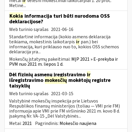
metai
ir
vėlesni mokestiniai laikotarpiai 1. 20 proc.
Metinė...
Kokia
informacija turi būti nurodoma OSS
deklaracijose?
Web turinio sąrašas
2021-06-16
Standartinė informacija (kokio asmens deklaracija
teikiama, mokestinis laikotarpis
ir
pan.) bei
informacija, kuri priklauso nuo to, kokios OSS schemos
deklaracija yra...
Mokesčių įstatymų pakeitimai:
MĮP 2021 » E-prekyba ir
PVM nuo 2021 m. liepos 1 d.
Dėl fizinių asmenų įregistravimo
ir
išregistravimo
mokesčių
mokėtojų registre
taisyklių
Web turinio sąrašas
2021-03-15
Valstybinė mokesčių inspekcija prie Lietuvos
Respublikos finansų ministerijos (toliau ― VMI prie FM)
informuoja apie VMI prie FM viršininko 2021 m. kovo 8 d.
įsakymą Nr. VA-15 „Dėl Valstybinės...
Metai:
2021
Pagrindinis:
Mokesčio naujiena