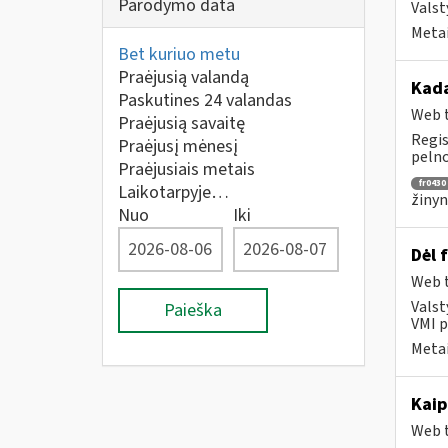
Parodymo data
Valst
Metai
Bet kuriuo metu
Praėjusią valandą
Kada
Paskutines 24 valandas
Web t
Praėjusią savaitę
Regis
Praėjusį mėnesį
pelno
Praėjusiais metais
fr0430
Laikotarpyje…
žinyn
Nuo
Iki
Dėl 
Web t
Valst
Paieška
VMI p
Metai
Kaip
Web t