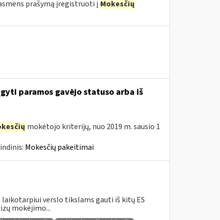
o asmens prašymą įregistruoti į
Mokesčių
įgyti paramos gavėjo statuso arba iš
kesčių
mokėtojo kriterijų, nuo 2019 m. sausio 1
indinis:
Mokesčių pakeitimai
aikotarpiui verslo tikslams gauti iš kitų ES
izų mokėjimo...