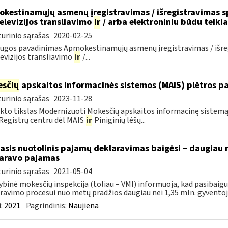
kestinamųjų asmenų įregistravimas / išregistravimas sp
televizijos transliavimo
ir
/ arba elektroniniu būdu teik
urinio sąrašas
2020-02-25
ugos pavadinimas Apmokestinamųjų asmenų įregistravimas / išregi
evizijos transliavimo
ir
/...
sčių
apskaitos informacinės sistemos (MAIS) plėtros pas
urinio sąrašas
2023-11-28
kto tikslas Modernizuoti Mokesčių apskaitos informacinę sistemą (
 Registrų centru dėl MAIS
ir
Piniginių lėšų...
asis nuotolinis pajamų deklaravimas baigėsi – daugiau 
aravo pajamas
urinio sąrašas
2021-05-04
ybinė mokesčių inspekcija (toliau – VMI) informuoja, kad pasibai
ravimo procesui nuo metų pradžios daugiau nei 1,35 mln. gyventojų 
:
2021
Pagrindinis:
Naujiena