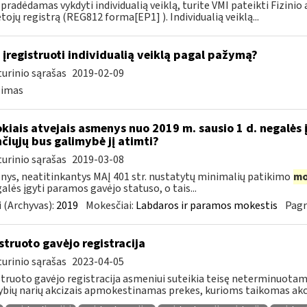
 pradėdamas vykdyti individualią veiklą, turite VMI pateikti Fizini
ojų registrą (REG812 forma[EP1] ). Individualią veiklą...
 įregistruoti individualią veiklą pagal pažymą?
urinio sąrašas
2019-02-09
simas
okiais atvejais asmenys nuo 2019 m. sausio 1 d. negalės 
nčiųjų bus galimybė jį atimti?
urinio sąrašas
2019-03-08
ys, neatitinkantys MAĮ 401 str. nustatytų minimalių patikimo
mo
galės įgyti paramos gavėjo statuso, o tais...
 (Archyvas):
2019
Mokesčiai:
Labdaros ir paramos mokestis
Pagr
struoto gavėjo registracija
urinio sąrašas
2023-04-05
truoto gavėjo registracija asmeniui suteikia teisę neterminuotam l
ybių narių akcizais apmokestinamas prekes, kurioms taikomas akc