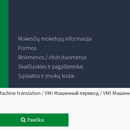
Mokesčių mokėtojų informacija
Formos
Rinkmenos / Atviri duomenys
Skaičiuoklės ir pagalbininkai
Sąskaitos ir įmokų kodai
Machine translation / VMI Машинный перевод / VMI Машин
Paieška