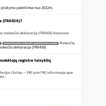
 įstatymo pakeitimai nuo 2022m.
ja (FR0430)?
o mokesčio deklaracija (FR0430) Avansinio
Mokesčių
avansinio pelno mokesčio apskaičiavimo tvarka
okesčio deklaracija (FR0430)
mokėtojų registre taisyklių
erijos (toliau ― VMI prie FM) informuoja apie
s...