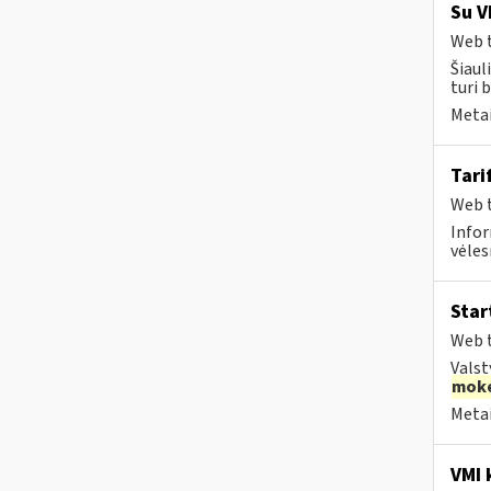
Su V
Web t
Šiaul
turi 
Metai
Tari
Web t
Infor
vėles
Star
Web t
Valst
moke
Metai
VMI k