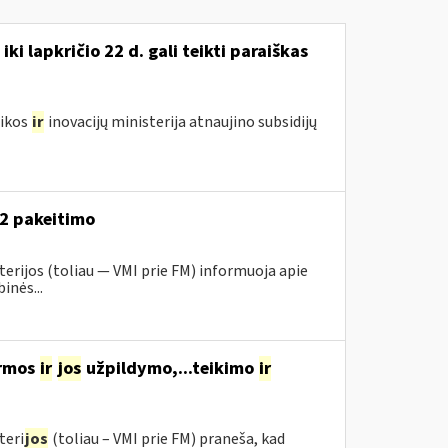
i lapkričio 22 d. gali teikti paraiškas
mikos
ir
inovacijų ministerija atnaujino subsidijų
52 pakeitimo
erijos (toliau ― VMI prie FM) informuoja apie
inės...
ormos
ir
jos
užpildymo,...teikimo
ir
teri
jos
(toliau – VMI prie FM) praneša, kad