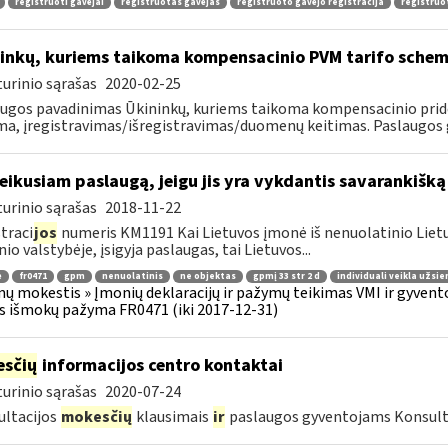
registruoti gavėjai
registruotas gavėjas
registruoto gavėjo registracija
registruo
inkų, kuriems taikoma kompensacinio PVM tarifo schema
urinio sąrašas
2020-02-25
ugos pavadinimas Ūkininkų, kuriems taikoma kompensacinio pridė
a, įregistravimas/išregistravimas/duomenų keitimas. Paslaugos ga
teikusiam paslaugą, jeigu jis yra vykdantis savarankišką
urinio sąrašas
2018-11-22
traci
jos
numeris KM1191 Kai Lietuvos įmonė iš nenuolatinio Lietuv
nio valstybėje, įsigyja paslaugas, tai Lietuvos...
ė
fr0471
gpm
nenuolatinis
ne objektas
gpmį 33 str 2 d
individuali veikla užsie
ų mokestis » Įmonių deklaracijų ir pažymų teikimas VMI ir gyvent
s išmokų pažyma FR0471 (iki 2017-12-31)
sčių
informacijos centro kontaktai
urinio sąrašas
2020-07-24
ltacijos
mokesčių
klausimais
ir
paslaugos gyventojams Konsult