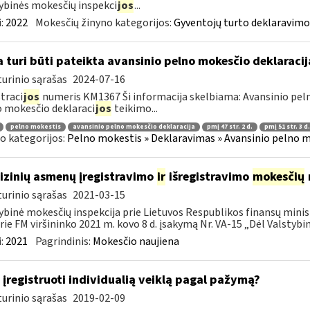
ybinės mokesčių inspekci
jos
...
:
2022
Mokesčių žinyno kategorijos:
Gyventojų turto deklaravimo
 turi būti pateikta avansinio pelno mokesčio deklaraci
urinio sąrašas
2024-07-16
traci
jos
numeris KM1367 Ši informacija skelbiama: Avansinio peln
 mokesčio deklaraci
jos
teikimo...
pelno mokestis
avansinio pelno mokesčio deklaracija
pmį 47 str. 2 d.
pmį 51 str. 3 d.
o kategorijos:
Pelno mokestis » Deklaravimas » Avansinio pelno m
fizinių asmenų įregistravimo
ir
išregistravimo
mokesčių
urinio sąrašas
2021-03-15
ybinė mokesčių inspekcija prie Lietuvos Respublikos finansų minist
rie FM viršininko 2021 m. kovo 8 d. įsakymą Nr. VA-15 „Dėl Valstybinė
:
2021
Pagrindinis:
Mokesčio naujiena
 įregistruoti individualią veiklą pagal pažymą?
urinio sąrašas
2019-02-09