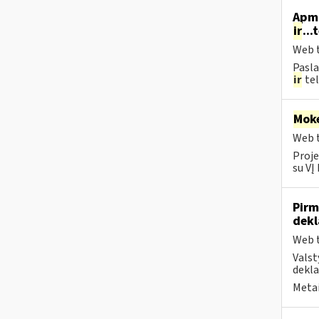
Apmo
ir
...
Web t
Pasla
ir
tel
Moke
Web t
Proje
su VĮ
Pirm
dekl
Web t
Valst
dekla
Metai