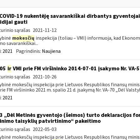
COVID-19 nukentėję savarankiškai dirbantys gyventojai ik
idijai gauti
urinio sąrašas
2021-11-12
ybinė
mokesčių
inspekcija (toliau – VMI) informuoja, kad Ekono
mo savarankiškai...
:
2021
Pagrindinis:
Naujiena
105
ir
VMI prie FM viršininko 2014-07-01 įsakymo Nr. VA-
urinio sąrašas
2021-10-26
ybinė mokesčių inspekcija prie Lietuvos Respublikos finansų minist
rie FM viršininko 2021 m. spalio 21 d. įsakymą Nr. VA-70 „Dėl Valstyb
:
2021
3 „Dėl Metinės gyventojo (šeimos) turto deklaracijos f
linimo taisyklių patvirtinimo“ pakeitimo
urinio sąrašas
2022-05-03
ybinė mokesčių inspekcija prie Lietuvos Respublikos finansų minis