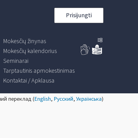
Prisijungti
Mokesčių žinynas
Mokesčių kalendorius
Seminarai
Tarptautinis apmokestinimas
Kontaktai / Apklausa
ний переклад (
English
,
Русский
,
Українська
)