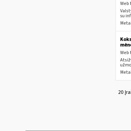
Web t
Valst
su in
Metai
Koks
mėn
Web t
Atsiž
užmok
Metai
20 Įra