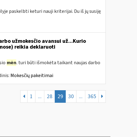
e paskelbti keturi nauji kriterijai. Du iš jų susiję
rbo užmokesčio avansui už...Kurio
se) reikia deklaruoti
usio
mėn
. turi būti išmokėta taikant naujas darbo
inis:
Mokesčių pakeitimai
1
...
28
29
30
...
365