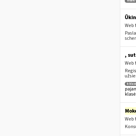
fr0647
Ūkin
Web t
Pasla
schem
, su
Web t
Regis
užsie
b klas
pajam
klasė
Moke
Web t
Konsu