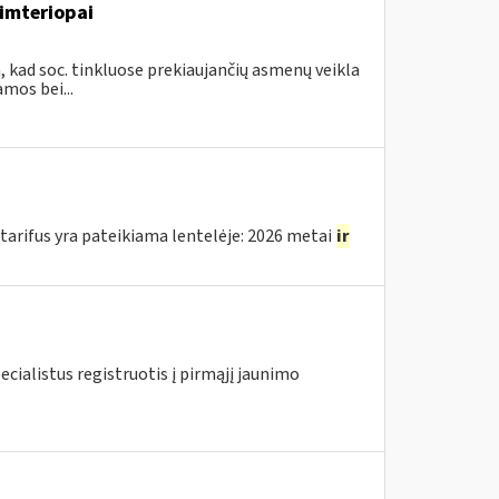
imteriopai
, kad soc. tinkluose prekiaujančių asmenų veikla
mos bei...
arifus yra pateikiama lentelėje: 2026 metai
ir
ecialistus registruotis į pirmąjį jaunimo