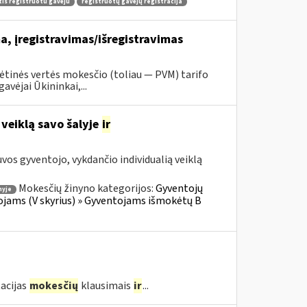
tis registruotu gavėju
registruotų gavėjų registracija
, įregistravimas/išregistravimas
tinės vertės mokesčio (toliau — PVM) tarifo
vėjai Ūkininkai,...
 veiklą savo šalyje
ir
os gyventojo, vykdančio individualią veiklą
Mokesčių žinyno kategorijos:
Gyventojų
nyje
ojams (V skyrius) » Gyventojams išmokėtų B
acijas
mokesčių
klausimais
ir
...