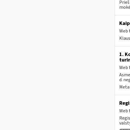
Prieš
mokėt
Kaip
Web t
Klau
1. K
turi
Web t
Asmen
d. ne
Metai
Regi
Web t
Regis
valst