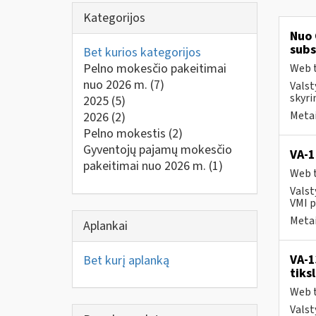
Kategorijos
Nuo 
subs
Bet kurios kategorijos
Pelno mokesčio pakeitimai
Web t
nuo 2026 m.
(7)
Valst
skyri
2025
(5)
Metai
2026
(2)
Pelno mokestis
(2)
Gyventojų pajamų mokesčio
VA-
pakeitimai nuo 2026 m.
(1)
Web t
Valst
VMI p
Metai
Aplankai
VA-1
Bet kurį aplanką
tiks
Web t
Valst