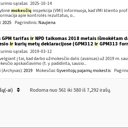
urinio sąrašas
2025-10-14
ybinė
mokesčių
inspekcija (VMI) informuoja, kad VMI kliento profilyj
formacija apie kontrolės rezultatus, o...
:
2025
Pagrindinis:
Naujiena
 GPM tarifas
ir
NPD taikomas 2018 metais išmokėtam da
esio
ir
kurių metų deklaracijose (GPM312
ir
GPM313 formo
urinio sąrašas
2019-03-12
velgiant į tai, kad darbo užmokesčio dalis (avansas) už 2019 m. sa
esčio apskaičiavimo (t. y. padidinta, sausio...
 (Archyvas):
2019
Mokesčiai:
Gyventojų pajamų mokestis
Pagrind
šų(-ai)
Rodoma nuo 561 iki 580 iš 7,292 irašų.