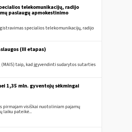
ecialios telekomunikacijų, radijo
iamų paslaugų apmokestinimo
stravimas specialios telekomunikacijų, radijo
laugos (III etapas)
MAIS) taip, kad įgyvendinti sudarytos sutarties
nei 1,35 mln. gyventojų sėkmingai
gus pirmajam visiškai nuotoliniam pajamų
laiku pateikė...