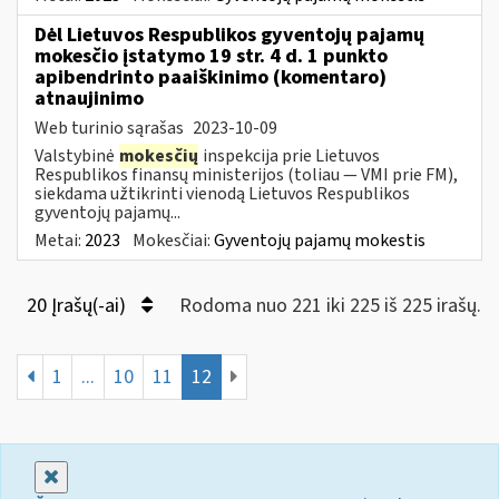
Dėl Lietuvos Respublikos gyventojų pajamų
mokesčio įstatymo 19 str. 4 d. 1 punkto
apibendrinto paaiškinimo (komentaro)
atnaujinimo
Web turinio sąrašas
2023-10-09
Valstybinė
mokesčių
inspekcija prie Lietuvos
Respublikos finansų ministerijos (toliau — VMI prie FM),
siekdama užtikrinti vienodą Lietuvos Respublikos
gyventojų pajamų...
Metai:
2023
Mokesčiai:
Gyventojų pajamų mokestis
20 Įrašų(-ai)
Rodoma nuo 221 iki 225 iš 225 irašų.
1
...
10
11
12
Uždaryti