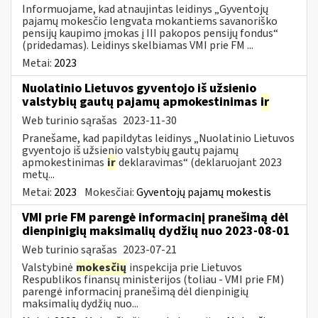
Informuojame, kad atnaujintas leidinys „Gyventojų
pajamų mokesčio lengvata mokantiems savanoriško
pensijų kaupimo įmokas į III pakopos pensijų fondus“
(pridedamas). Leidinys skelbiamas VMI prie FM ...
Metai:
2023
Nuolatinio Lietuvos gyventojo iš užsienio
valstybių gautų pajamų apmokestinimas
ir
Web turinio sąrašas
2023-11-30
Pranešame, kad papildytas leidinys „Nuolatinio Lietuvos
gvyentojo iš užsienio valstybių gautų pajamų
apmokestinimas
ir
deklaravimas“ (deklaruojant 2023
metų...
Metai:
2023
Mokesčiai:
Gyventojų pajamų mokestis
VMI prie FM parengė informacinį pranešimą dėl
dienpinigių maksimalių dydžių nuo 2023-08-01
Web turinio sąrašas
2023-07-21
Valstybinė
mokesčių
inspekcija prie Lietuvos
Respublikos finansų ministerijos (toliau - VMI prie FM)
parengė informacinį pranešimą dėl dienpinigių
maksimalių dydžių nuo...