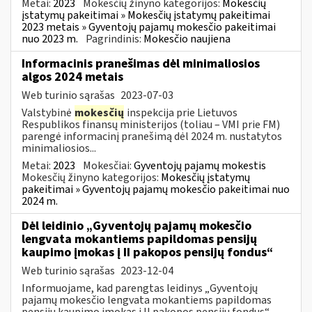
Metai:
2023
Mokesčių žinyno kategorijos:
Mokesčių
įstatymų pakeitimai » Mokesčių įstatymų pakeitimai
2023 metais » Gyventojų pajamų mokesčio pakeitimai
nuo 2023 m.
Pagrindinis:
Mokesčio naujiena
Informacinis pranešimas dėl minimaliosios
algos 2024 metais
Web turinio sąrašas
2023-07-03
Valstybinė
mokesčių
inspekcija prie Lietuvos
Respublikos finansų ministerijos (toliau – VMI prie FM)
parengė informacinį pranešimą dėl 2024 m. nustatytos
minimaliosios...
Metai:
2023
Mokesčiai:
Gyventojų pajamų mokestis
Mokesčių žinyno kategorijos:
Mokesčių įstatymų
pakeitimai » Gyventojų pajamų mokesčio pakeitimai nuo
2024 m.
Dėl leidinio „Gyventojų pajamų mokesčio
lengvata mokantiems papildomas pensijų
kaupimo įmokas į II pakopos pensijų fondus“
Web turinio sąrašas
2023-12-04
Informuojame, kad parengtas leidinys „Gyventojų
pajamų mokesčio lengvata mokantiems papildomas
pensijų kaupimo įmokas į II pakopos pensijų fondus“