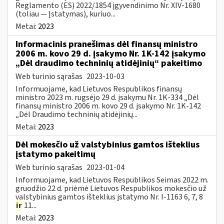
Reglamento (ES) 2022/1854 įgyvendinimo Nr. XIV-1680
(toliau — Įstatymas), kuriuo...
Metai:
2023
Informacinis pranešimas dėl finansų ministro
2006 m. kovo 29 d. įsakymo Nr. 1K-142 įsakymo
„Dėl draudimo techninių atidėjinių“ pakeitimo
Web turinio sąrašas
2023-10-03
Informuojame, kad Lietuvos Respublikos finansų
ministro 2023 m. rugsėjo 29 d. įsakymu Nr. 1K-334 „Dėl
finansų ministro 2006 m. kovo 29 d. įsakymo Nr. 1K-142
„Dėl Draudimo techninių atidėjinių...
Metai:
2023
Dėl mokesčio už valstybinius gamtos išteklius
įstatymo pakeitimų
Web turinio sąrašas
2023-01-04
Informuojame, kad Lietuvos Respublikos Seimas 2022 m.
gruodžio 22 d. priėmė Lietuvos Respublikos mokesčio už
valstybinius gamtos išteklius įstatymo Nr. I-1163 6, 7, 8
ir
11...
Metai:
2023