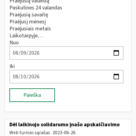
Praėjusią valandą
Paskutines 24 valandas
Praėjusią savaitę
Praėjusį mėnesį
Praėjusiais metais
Laikotarpyje…
Nuo
Iki
Paieška
Dėl laikinojo solidarumo įnašo apskaičiavimo
Web turinio sąrašas
2023-06-26