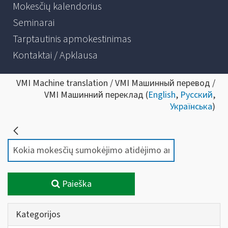
Mokesčių kalendorius
Seminarai
Tarptautinis apmokestinimas
Kontaktai / Apklausa
VMI Machine translation / VMI Машинный перевод /
VMI Машинний переклад (
English
,
Русский
,
Українська
)
Paieška
Kategorijos