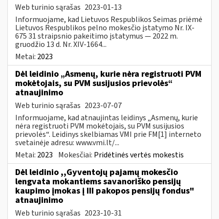
Web turinio sąrašas
2023-01-13
Informuojame, kad Lietuvos Respublikos Seimas priėmė
Lietuvos Respublikos pelno mokesčio įstatymo Nr. IX-
675 31 straipsnio pakeitimo įstatymus — 2022 m.
gruodžio 13 d. Nr. XIV-1664...
Metai:
2023
Dėl leidinio „Asmenų, kurie nėra registruoti PVM
mokėtojais, su PVM susijusios prievolės“
atnaujinimo
Web turinio sąrašas
2023-07-07
Informuojame, kad atnaujintas leidinys „Asmenų, kurie
nėra registruoti PVM mokėtojais, su PVM susijusios
prievolės“. Leidinys skelbiamas VMI prie FM[1] interneto
svetainėje adresu: www.vmi.lt/...
Metai:
2023
Mokesčiai:
Pridėtinės vertės mokestis
Dėl leidinio ,,Gyventojų pajamų mokesčio
lengvata mokantiems savanoriško pensijų
kaupimo įmokas į III pakopos pensijų fondus"
atnaujinimo
Web turinio sąrašas
2023-10-31