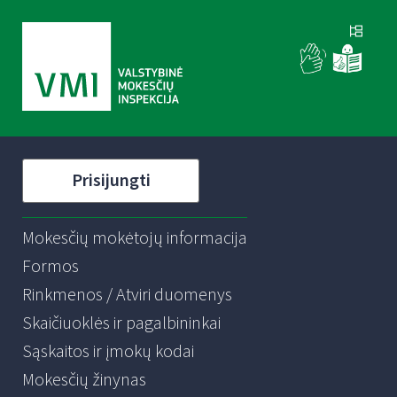
Prisijungti
Mokesčių mokėtojų informacija
Formos
Rinkmenos / Atviri duomenys
Skaičiuoklės ir pagalbininkai
Sąskaitos ir įmokų kodai
Mokesčių žinynas