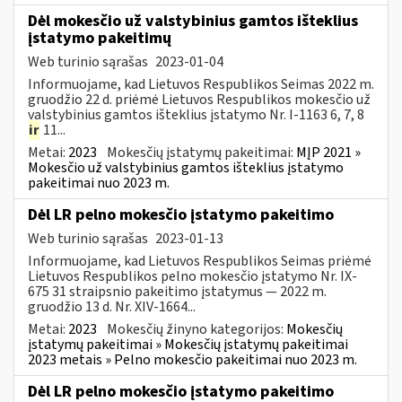
Dėl mokesčio už valstybinius gamtos išteklius
įstatymo pakeitimų
Web turinio sąrašas
2023-01-04
Informuojame, kad Lietuvos Respublikos Seimas 2022 m.
gruodžio 22 d. priėmė Lietuvos Respublikos mokesčio už
valstybinius gamtos išteklius įstatymo Nr. I-1163 6, 7, 8
ir
11...
Metai:
2023
Mokesčių įstatymų pakeitimai:
MĮP 2021 »
Mokesčio už valstybinius gamtos išteklius įstatymo
pakeitimai nuo 2023 m.
Dėl LR pelno mokesčio įstatymo pakeitimo
Web turinio sąrašas
2023-01-13
Informuojame, kad Lietuvos Respublikos Seimas priėmė
Lietuvos Respublikos pelno mokesčio įstatymo Nr. IX-
675 31 straipsnio pakeitimo įstatymus — 2022 m.
gruodžio 13 d. Nr. XIV-1664...
Metai:
2023
Mokesčių žinyno kategorijos:
Mokesčių
įstatymų pakeitimai » Mokesčių įstatymų pakeitimai
2023 metais » Pelno mokesčio pakeitimai nuo 2023 m.
Dėl LR pelno mokesčio įstatymo pakeitimo