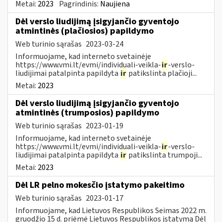
Metai:
2023
Pagrindinis:
Naujiena
Dėl verslo liudijimą įsigyjančio gyventojo
atmintinės (plačiosios) papildymo
Web turinio sąrašas
2023-03-24
Informuojame, kad interneto svetainėje
https://www.vmi.lt/evmi/individuali-veikla-
ir
-verslo-
liudijimai patalpinta papildyta
ir
patikslinta plačioji...
Metai:
2023
Dėl verslo liudijimą įsigyjančio gyventojo
atmintinės (trumposios) papildymo
Web turinio sąrašas
2023-01-19
Informuojame, kad interneto svetainėje
https://www.vmi.lt/evmi/individuali-veikla-
ir
-verslo-
liudijimai patalpinta papildyta
ir
patikslinta trumpoji...
Metai:
2023
Dėl LR pelno mokesčio įstatymo pakeitimo
Web turinio sąrašas
2023-01-17
Informuojame, kad Lietuvos Respublikos Seimas 2022 m.
gruodžio 15 d. priėmė Lietuvos Respublikos įstatymą Dėl