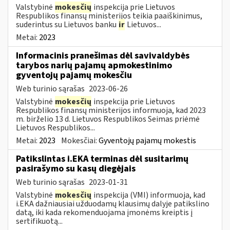
Valstybinė
mokesčių
inspekcija prie Lietuvos
Respublikos finansų ministerijos teikia paaiškinimus,
suderintus su Lietuvos banku
ir
Lietuvos...
Metai:
2023
Informacinis pranešimas dėl savivaldybės
tarybos narių pajamų apmokestinimo
gyventojų pajamų mokesčiu
Web turinio sąrašas
2023-06-26
Valstybinė
mokesčių
inspekcija prie Lietuvos
Respublikos finansų ministerijos informuoja, kad 2023
m. birželio 13 d. Lietuvos Respublikos Seimas priėmė
Lietuvos Respublikos...
Metai:
2023
Mokesčiai:
Gyventojų pajamų mokestis
Patikslintas i.EKA terminas dėl susitarimų
pasirašymo su kasų diegėjais
Web turinio sąrašas
2023-01-31
Valstybinė
mokesčių
inspekcija (VMI) informuoja, kad
i.EKA dažniausiai užduodamų klausimų dalyje patikslino
datą, iki kada rekomenduojama įmonėms kreiptis į
sertifikuotą...