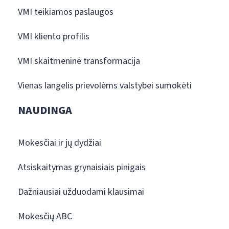
VMI teikiamos paslaugos
VMI kliento profilis
VMI skaitmeninė transformacija
Vienas langelis prievolėms valstybei sumokėti
NAUDINGA
Mokesčiai ir jų dydžiai
Atsiskaitymas grynaisiais pinigais
Dažniausiai užduodami klausimai
Mokesčių ABC