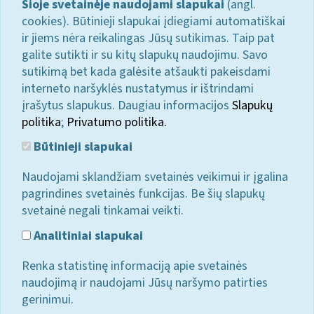
Šioje svetainėje naudojami slapukai
(angl.
cookies). Būtinieji slapukai įdiegiami automatiškai
ir jiems nėra reikalingas Jūsų sutikimas. Taip pat
galite sutikti ir su kitų slapukų naudojimu. Savo
sutikimą bet kada galėsite atšaukti pakeisdami
interneto naršyklės nustatymus ir ištrindami
įrašytus slapukus. Daugiau informacijos
Slapukų
politika
;
Privatumo politika.
Būtinieji slapukai
Naudojami sklandžiam svetainės veikimui ir įgalina
pagrindines svetainės funkcijas. Be šių slapukų
svetainė negali tinkamai veikti.
Analitiniai slapukai
Renka statistinę informaciją apie svetainės
naudojimą ir naudojami Jūsų naršymo patirties
gerinimui.