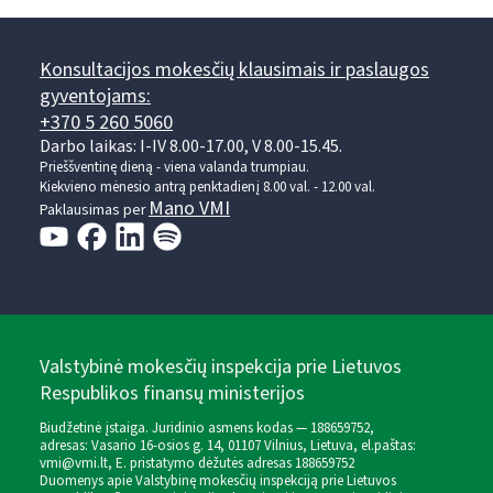
Konsultacijos mokesčių klausimais ir paslaugos
gyventojams:
+370 5 260 5060
Darbo laikas: I-IV 8.00-17.00, V 8.00-15.45.
Prieššventinę dieną - viena valanda trumpiau.
Kiekvieno mėnesio antrą penktadienį 8.00 val. - 12.00 val.
Mano VMI
Paklausimas per
Valstybinė mokesčių inspekcija prie Lietuvos
Respublikos finansų ministerijos
Biudžetinė įstaiga. Juridinio asmens kodas — 188659752,
adresas: Vasario 16-osios g. 14, 01107 Vilnius, Lietuva, el.paštas:
vmi@vmi.lt
, E. pristatymo dėžutės adresas 188659752
Duomenys apie Valstybinę mokesčių inspekciją prie Lietuvos