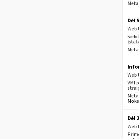
Metai
Dėl 
Web t
Siekd
įstat
Metai
Info
Web t
VMI p
strai
Metai
Mokes
Dėl 
Web t
Prime