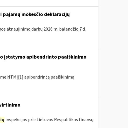
ti pajamų mokesčio deklaracijų
os atnaujinimo darbų 2026 m. balandžio 7 d.
io įstatymo apibendrinto paaiškinimo
me NTMĮ[1] apibendrintą paaiškinimą
virtinimo
ių
inspekcijos prie Lietuvos Respublikos finansų