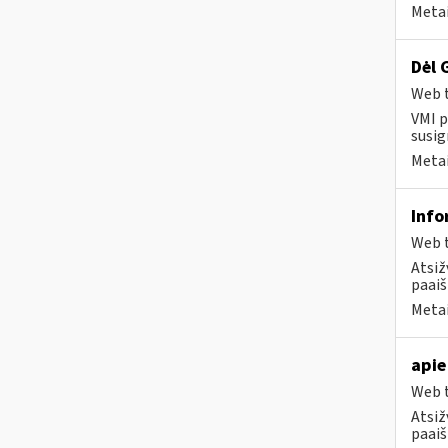
Metai
Dėl 
Web t
VMI p
susig
Metai
Info
Web t
Atsiž
paaiš
Metai
apie
Web t
Atsiž
paaiš