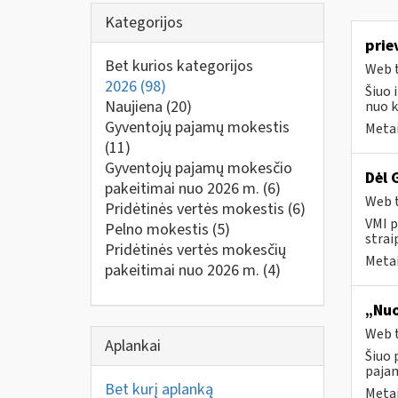
Kategorijos
prie
Bet kurios kategorijos
Web t
2026
(98)
Šiuo 
Naujiena
(20)
nuo k
Gyventojų pajamų mokestis
Metai
(11)
Gyventojų pajamų mokesčio
Dėl 
pakeitimai nuo 2026 m.
(6)
Web t
Pridėtinės vertės mokestis
(6)
VMI p
Pelno mokestis
(5)
strai
Pridėtinės vertės mokesčių
Metai
pakeitimai nuo 2026 m.
(4)
„Nuo
Web t
Aplankai
Šiuo 
paja
Bet kurį aplanką
Metai