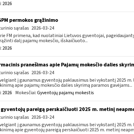
:
2026
GPM permokos grąžinimo
urinio sąrašas
2026-03-24
rie FM primena, kad nuolatiniai Lietuvos gyventojai, pageidauja
rąžinti dalį pajamų mokesčio, išskaičiuoto...
:
2026
rmacinis pranešimas apie Pajamų mokesčio dalies sky
urinio sąrašas
2026-03-24
velgiant į gaunamus gyventojų paklausimus bei vykstantį 2025 m.
kinimą apie pajamų mokesčio dalies skyrimą paramos gavėjams...
:
2026
Mokesčiai:
Gyventojų pajamų mokestis
 gyventojų pareigą perskaičiuoti 2025 m. metinį neap
urinio sąrašas
2026-03-24
velgiant į gaunamus gyventojų paklausimus bei vykstantį 2025 m.
kinimą apie gyventojų pareigą perskaičiuoti 2025 m. metinį neapm