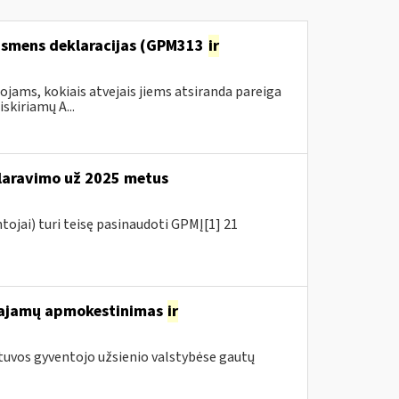
 asmens deklaracijas (GPM313
ir
ams, kokiais atvejais jiems atsiranda pareiga
kiriamų A...
aravimo už 2025 metus
tojai) turi teisę pasinaudoti GPMĮ[1] 21
 pajamų apmokestinimas
ir
tuvos gyventojo užsienio valstybėse gautų