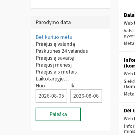
Bala
Parodymo data
Web t
Valst
gyven
Bet kuriuo metu
Metai
Praėjusią valandą
Paskutines 24 valandas
Praėjusią savaitę
Info
Praėjusį mėnesį
(kom
Praėjusiais metais
Web t
Laikotarpyje…
Siekd
Nuo
Iki
(kome
Metai
Dėl 
Paieška
Web t
Infor
minis