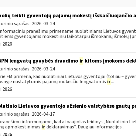
volių teikti gyventojų pajamų mokestį išskaičiuojančio
urinio sąrašas
2026-03-24
informaciniu pranešimu primename nuolatiniams Lietuvos gyventoj
itiems gyventojams mokestiniu laikotarpiu išmokamų išmokų (pris
:
2026
GPM lengvatų gyvybės draudimo
ir
kitoms įmokoms dekl
urinio sąrašas
2026-03-24
rie FM primena, kad nuolatiniai Lietuvos gyventojai (toliau – gyven
psnyje nustatytomis pajamų mokesčio lengvatomis
ir
...
:
2026
latinio Lietuvos gyventojo užsienio valstybėse gautų
urinio sąrašas
2026-04-17
pranešimu informuojame, kad atnaujintas leidinys „Nuolatinio Lie
mų apmokestinimas
ir
deklaravimas“. Daugiau informacijos...
:
2026