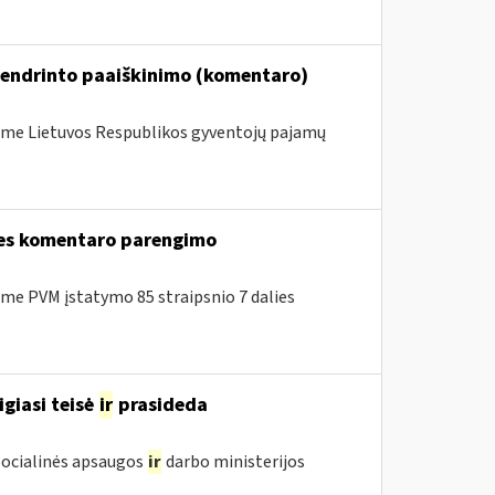
bendrinto paaiškinimo (komentaro)
me Lietuvos Respublikos gyventojų pajamų
lies komentaro parengimo
e PVM įstatymo 85 straipsnio 7 dalies
igiasi teisė
ir
prasideda
 Socialinės apsaugos
ir
darbo ministerijos