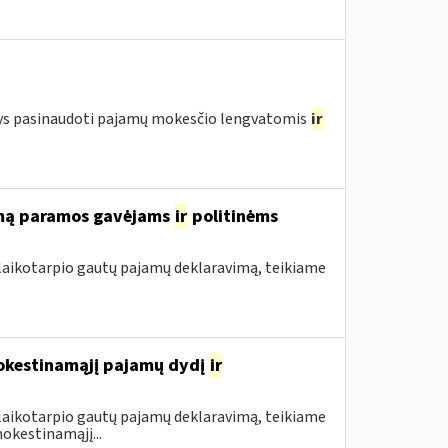
ntys pasinaudoti pajamų mokesčio lengvatomis
ir
rimą paramos gavėjams
ir
politinėms
 laikotarpio gautų pajamų deklaravimą, teikiame
mokestinamąjį pajamų dydį
ir
 laikotarpio gautų pajamų deklaravimą, teikiame
okestinamąjį...