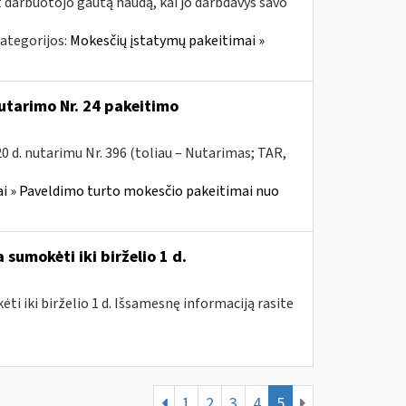
t darbuotojo gautą naudą, kai jo darbdavys savo
ategorijos:
Mokesčių įstatymų pakeitimai »
utarimo Nr. 24 pakeitimo
 d. nutarimu Nr. 396 (toliau – Nutarimas; TAR,
i » Paveldimo turto mokesčio pakeitimai nuo
sumokėti iki birželio 1 d.
i iki birželio 1 d. Išsamesnę informaciją rasite
1
2
3
4
5