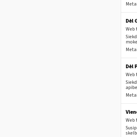
Metai
Dėl 
Web t
Siekd
mokes
Metai
Dėl 
Web t
Siekd
apibe
Metai
Vien
Web t
Susip
skelb