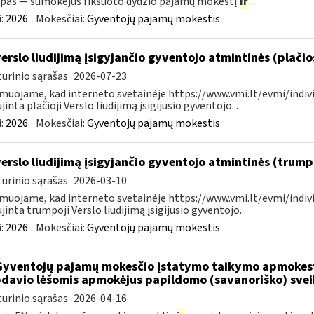
pas — sumokėjus fiksuoto dydžio pajamų mokestį
ir
...
:
2026
Mokesčiai:
Gyventojų pajamų mokestis
verslo liudijimą įsigyjančio gyventojo atmintinės (plači
urinio sąrašas
2026-07-23
muojame, kad interneto svetainėje https://www.vmi.lt/evmi/indivi
jinta plačioji Verslo liudijimą įsigijusio gyventojo...
:
2026
Mokesčiai:
Gyventojų pajamų mokestis
verslo liudijimą įsigyjančio gyventojo atmintinės (trum
urinio sąrašas
2026-03-10
muojame, kad interneto svetainėje https://www.vmi.lt/evmi/indivi
jinta trumpoji Verslo liudijimą įsigijusio gyventojo...
:
2026
Mokesčiai:
Gyventojų pajamų mokestis
Gyventojų pajamų mokesčio įstatymo taikymo apmokes
davio lėšomis apmokėjus papildomo (savanoriško) sve
urinio sąrašas
2026-04-16