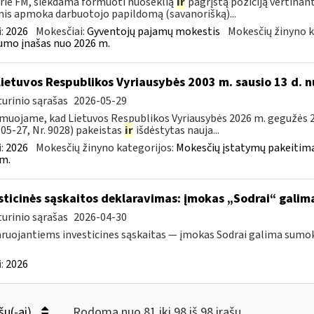
rie FM, siekdama formuoti nuoseklią
ir
pagrįstą poziciją vertinan
is apmoka darbuotojo papildomą (savanorišką)...
:
2026
Mokesčiai:
Gyventojų pajamų mokestis
Mokesčių žinyno k
mo įnašas nuo 2026 m.
Lietuvos Respublikos Vyriausybės 2003 m. sausio 13 d. n
urinio sąrašas
2026-05-29
muojame, kad Lietuvos Respublikos Vyriausybės 2026 m. gegužės 20
05-27, Nr. 9028) pakeistas
ir
išdėstytas nauja...
:
2026
Mokesčių žinyno kategorijos:
Mokesčių įstatymų pakeitima
m.
sticinės sąskaitos deklaravimas: įmokas „Sodrai“ galima 
urinio sąrašas
2026-04-30
ruojantiems investicines sąskaitas — įmokas Sodrai galima sumokėt
:
2026
šų(-ai)
Rodoma nuo 81 iki 98 iš 98 irašų.