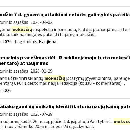
ndžio 7 d. gyventojai laikinai neturės galimybės pateik
urinio sąrašas
2026-04-02
ybinė
mokesčių
inspekcija informuoja, kad dėl planuojamų sistem
tojai laikinai negalės pateikti Pajamų mokesčio...
:
2026
Pagrindinis:
Naujiena
rmacinis pranešimas dėl LR nekilnojamojo turto mokesč
entaro) atnaujinimo
urinio sąrašas
2026-01-29
ami užtikrinti sklandų
mokesčių
įstatymų įgyvendinimą, parengė
ntarą), kuris dėstomas nauja redakcija (toliau – komentaras)....
:
2026
tabako gaminių unikalių identifikatorių naujų kainų pat
urinio sąrašas
2026-07-29
muojame, kad 2026 m. rugpjūčio 1 d. įsigalioja Valstybinės
mokesč
terijos viršininko 2026 m. liepos 23 d. įsakymas...