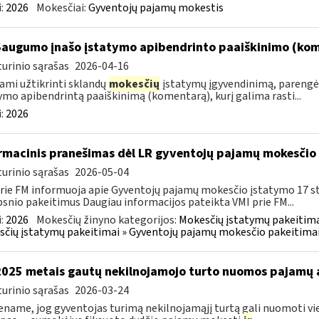
:
2026
Mokesčiai:
Gyventojų pajamų mokestis
Saugumo įnašo įstatymo apibendrinto paaiškinimo (ko
urinio sąrašas
2026-04-16
ami užtikrinti sklandų
mokesčių
įstatymų įgyvendinimą, parengė
ymo apibendrintą paaiškinimą (komentarą), kurį galima rasti...
:
2026
rmacinis pranešimas dėl LR gyventojų pajamų mokesčio 
urinio sąrašas
2026-05-04
rie FM informuoja apie Gyventojų pajamų mokesčio įstatymo 17 s
psnio pakeitimus Daugiau informacijos pateikta VMI prie FM...
:
2026
Mokesčių žinyno kategorijos:
Mokesčių įstatymų pakeitima
čių įstatymų pakeitimai » Gyventojų pajamų mokesčio pakeitimai
2025 metais gautų nekilnojamojo turto nuomos pajamų
urinio sąrašas
2026-03-24
name, jog gyventojas turimą nekilnojamąjį turtą gali nuomoti vie