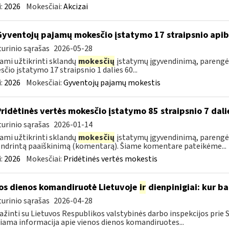
:
2026
Mokesčiai:
Akcizai
Gyventojų pajamų mokesčio įstatymo 17 straipsnio api
urinio sąrašas
2026-05-28
ami užtikrinti sklandų
mokesčių
įstatymų įgyvendinimą, parengė
čio įstatymo 17 straipsnio 1 dalies 60...
:
2026
Mokesčiai:
Gyventojų pajamų mokestis
Pridėtinės vertės mokesčio įstatymo 85 straipsnio 7 da
urinio sąrašas
2026-01-14
ami užtikrinti sklandų
mokesčių
įstatymų įgyvendinimą, parengėm
ndrintą paaiškinimą (komentarą). Šiame komentare pateikėme...
:
2026
Mokesčiai:
Pridėtinės vertės mokestis
os dienos komandiruotė Lietuvoje
ir
dienpinigiai: kur ba
urinio sąrašas
2026-04-28
ažinti su Lietuvos Respublikos valstybinės darbo inspekcijos prie
iama informacija apie vienos dienos komandiruotes...