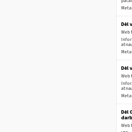
patal
Metai
Dėl 
Web t
Infor
atnau
Metai
Dėl 
Web t
Infor
atnau
Metai
Dėl 
darb
Web t