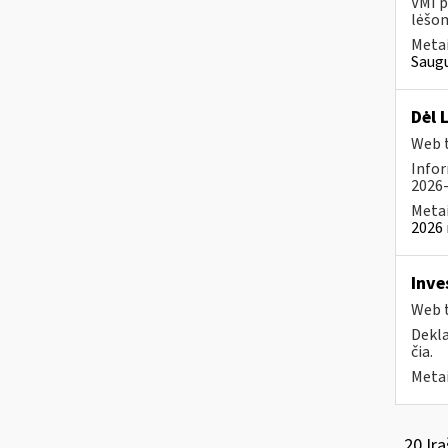
VMI p
lėšom
Metai
Saugu
Dėl 
Web t
Infor
2026-
Metai
2026 
Inve
Web t
Dekla
čia.
Metai
20 Įra