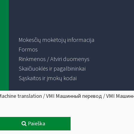
Mokesčių mokėtojų informacija
Formos
Rinkmenos / Atviri duomenys
Skaičiuoklės ir pagalbininkai
Sąskaitos ir įmokų kodai
Machine translation / VMI Машинный перевод / VMI Машин
Paieška