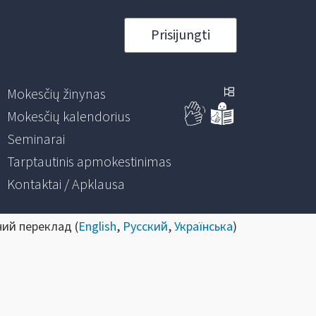
Prisijungti
Mokesčių žinynas
Mokesčių kalendorius
Seminarai
Tarptautinis apmokestinimas
Kontaktai / Apklausa
ний переклад (
English
,
Русский
,
Українська
)