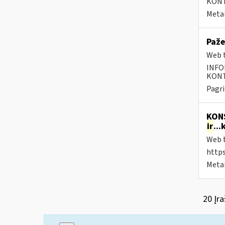
KONTA
Metai
Paže
Web t
INFO
KONTA
Pagri
KONS
ir
..
Web t
https
Metai
20 Įra