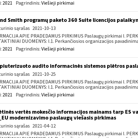
:
2021
Pagrindinis:
Viešieji pirkimai
nd Smith programų paketo 360 Suite licencijos palaiky
urinio sąrašas
2021-10-13
RMACIJA APIE PRADEDAMUS PIRKIMUS Paslaugų pirkimai I. PER
KTINIAI DUOMENYS: I.1. Perkančiosios organizacijos pavadinimas
:
2021
Pagrindinis:
Viešieji pirkimai
iuterizuoto audito informacinės sistemos plėtros pasl
urinio sąrašas
2021-10-25
RMACIJA APIE PRADEDAMUS PIRKIMUS Paslaugų pirkimai I. PER
KTINIAI DUOMENYS: I.1. Perkančiosios organizacijos pavadinimas
:
2021
Pagrindinis:
Viešieji pirkimai
ėtinės vertės mokesčio informacijos mainams tarp ES va
_EU modernizavimo paslaugų viešasis pirkimas
urinio sąrašas
2021-04-12
RMACIJA APIE PRADEDAMUS PIRKIMUS Paslaugų pirkimai I. PER