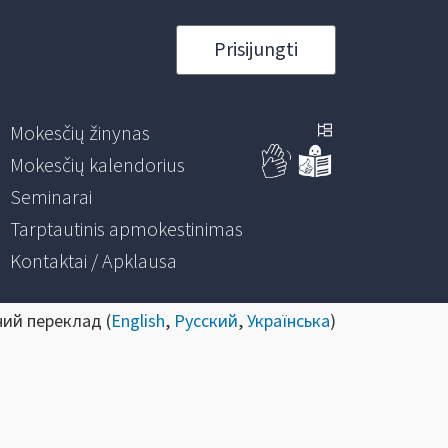
Prisijungti
Mokesčių žinynas
Mokesčių kalendorius
Seminarai
Tarptautinis apmokestinimas
Kontaktai / Apklausa
ний переклад (
English
,
Русский
,
Українська
)