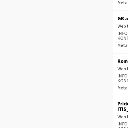
Metai
GB a
Web t
INFO
KONTA
Metai
Komp
Web t
INFO
KONTA
Metai
Prid
ITIS
Web t
INFO