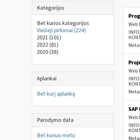
Kategorijos
Prog
Bet kurios kategorijos
Web t
Viešieji pirkimai
(224)
INFO
2021
(101)
KONTA
2022
(81)
Metai
2020
(38)
Proj
Web t
Aplankai
INFO
KONTA
Metai
Bet kurį aplanką
SAP 
Web t
Parodymo data
INFO
KONTA
Bet kuriuo metu
Metai