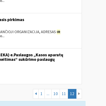
...
sis pirkimas
KANČIOJI ORGANIZACIJA, ADRESAS
IR
...
.EKA) e.Paslaugos „Kasos aparatų
keitimas“ sukūrimo paslaugų
1
...
10
11
12