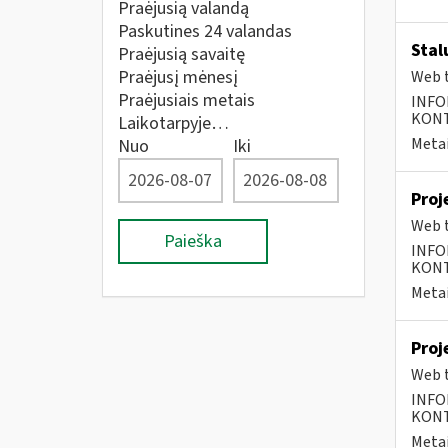
Praėjusią valandą
Paskutines 24 valandas
Stal
Praėjusią savaitę
Praėjusį mėnesį
Web t
Praėjusiais metais
INFO
KONTA
Laikotarpyje…
Metai
Nuo
Iki
Proj
Web t
Paieška
INFO
KONTA
Metai
Proj
Web t
INFO
KONTA
Metai