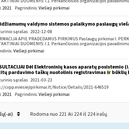
KTINIAI DUOMENYS: I.1. Perkančiosios organizacijos pavadinimas
:
2021
Pagrindinis:
Viešieji pirkimai
idžiamumų valdymo sistemos palaikymo paslaugų vieša
urinio sąrašas
2022-12-08
RMACIJA APIE PRADEDAMUS PIRKIMUS Paslaugų pirkimai I. PER
KTINIAI DUOMENYS: I.1. Perkančiosios organizacijos pavadinimas
ndinis:
Viešieji pirkimai
ULTACIJAI Dėl Elektroninių kasos aparatų posistemio (i
.kitų pardavimo taškų nuotolinis registravimas
ir
būklių 
urinio sąrašas
2021-03-23
://cvpp.eviesiejipirkimai.lt/Notice/Details/2021-646519
:
2021
Pagrindinis:
Viešieji pirkimai
šų(-ai)
Rodoma nuo 221 iki 224 iš 224 irašų.