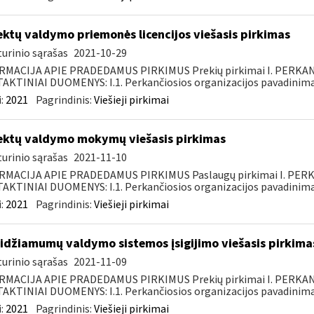
ektų valdymo priemonės licencijos viešasis pirkimas
urinio sąrašas
2021-10-29
RMACIJA APIE PRADEDAMUS PIRKIMUS Prekių pirkimai I. PERKA
KTINIAI DUOMENYS: I.1. Perkančiosios organizacijos pavadinimas
:
2021
Pagrindinis:
Viešieji pirkimai
ektų valdymo mokymų viešasis pirkimas
urinio sąrašas
2021-11-10
RMACIJA APIE PRADEDAMUS PIRKIMUS Paslaugų pirkimai I. PER
KTINIAI DUOMENYS: I.1. Perkančiosios organizacijos pavadinimas
:
2021
Pagrindinis:
Viešieji pirkimai
idžiamumų valdymo sistemos įsigijimo viešasis pirkima
urinio sąrašas
2021-11-09
RMACIJA APIE PRADEDAMUS PIRKIMUS Prekių pirkimai I. PERKA
KTINIAI DUOMENYS: I.1. Perkančiosios organizacijos pavadinimas
:
2021
Pagrindinis:
Viešieji pirkimai