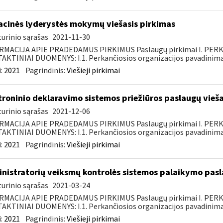
acinės lyderystės mokymų viešasis pirkimas
urinio sąrašas
2021-11-30
RMACIJA APIE PRADEDAMUS PIRKIMUS Paslaugų pirkimai I. PER
KTINIAI DUOMENYS: I.1. Perkančiosios organizacijos pavadinimas
:
2021
Pagrindinis:
Viešieji pirkimai
troninio deklaravimo sistemos priežiūros paslaugų vieša
urinio sąrašas
2021-12-06
RMACIJA APIE PRADEDAMUS PIRKIMUS Paslaugų pirkimai I. PER
KTINIAI DUOMENYS: I.1. Perkančiosios organizacijos pavadinimas
:
2021
Pagrindinis:
Viešieji pirkimai
nistratorių veiksmų kontrolės sistemos palaikymo pasl
urinio sąrašas
2021-03-24
RMACIJA APIE PRADEDAMUS PIRKIMUS Paslaugų pirkimai I. PER
KTINIAI DUOMENYS: I.1. Perkančiosios organizacijos pavadinimas
:
2021
Pagrindinis:
Viešieji pirkimai