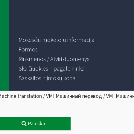
Mokesčių mokėtojų informacija
Formos
Rinkmenos / Atviri duomenys
Skaičiuoklės ir pagalbininkai
Sąskaitos ir įmokų kodai
Machine translation / VMI Машинный перевод / VMI Машин
Paieška