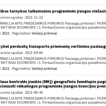
lbos tarnybos taikomosios programinės įrangos viešasi
urinio sąrašas
2021-11-22
RMACIJA APIE PRADEDAMUS PIRKIMUS Paslaugų pirkimai I. PER
KTINIAI DUOMENYS: I.1. Perkančiosios organizacijos pavadinimas
:
2021
Pagrindinis:
Viešieji pirkimai
tybei perduotų transporto priemonių vertinimo paslaugų
urinio sąrašas
2021-04-06
RMACIJA APIE PRADEDAMUS PIRKIMUS Paslaugų pirkimai I. PER
KTINIAI DUOMENYS: I.1. Perkančiosios organizacijos pavadinimas
:
2021
Pagrindinis:
Viešieji pirkimai
laus kontrolės įrankio (MKĮ) geografinio žemėlapio pag
cionuoti reikalingos programinės įrangos licencijos pre
urinio sąrašas
2021-08-30
RMACIJA APIE PRADEDAMUS PIRKIMUS Paslaugų pirkimai I. PER
KTINIAI DUOMENYS: I.1. Perkančiosios organizacijos pavadinimas