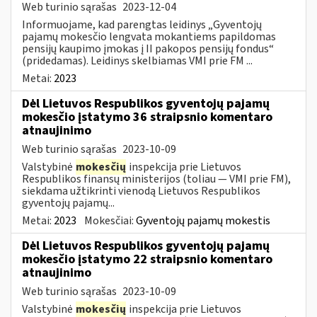
Web turinio sąrašas
2023-12-04
Informuojame, kad parengtas leidinys „Gyventojų
pajamų mokesčio lengvata mokantiems papildomas
pensijų kaupimo įmokas į II pakopos pensijų fondus“
(pridedamas). Leidinys skelbiamas VMI prie FM ...
Metai:
2023
Dėl Lietuvos Respublikos gyventojų pajamų
mokesčio įstatymo 36 straipsnio komentaro
atnaujinimo
Web turinio sąrašas
2023-10-09
Valstybinė
mokesčių
inspekcija prie Lietuvos
Respublikos finansų ministerijos (toliau — VMI prie FM),
siekdama užtikrinti vienodą Lietuvos Respublikos
gyventojų pajamų...
Metai:
2023
Mokesčiai:
Gyventojų pajamų mokestis
Dėl Lietuvos Respublikos gyventojų pajamų
mokesčio įstatymo 22 straipsnio komentaro
atnaujinimo
Web turinio sąrašas
2023-10-09
Valstybinė
mokesčių
inspekcija prie Lietuvos