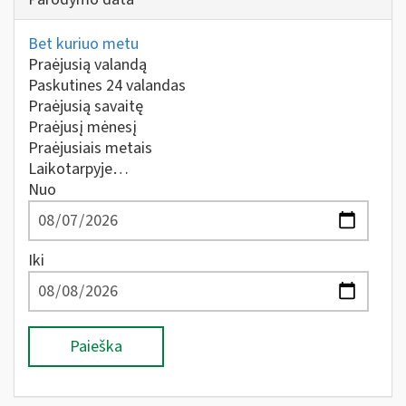
Bet kuriuo metu
Praėjusią valandą
Paskutines 24 valandas
Praėjusią savaitę
Praėjusį mėnesį
Praėjusiais metais
Laikotarpyje…
Nuo
Iki
Paieška