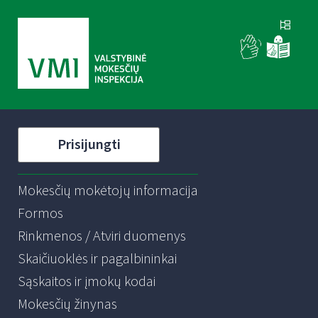
Prisijungti
Mokesčių mokėtojų informacija
Formos
Rinkmenos / Atviri duomenys
Skaičiuoklės ir pagalbininkai
Sąskaitos ir įmokų kodai
Mokesčių žinynas