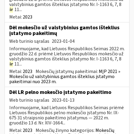
valstybinius gamtos išteklius įstatymo Nr. I-1163 6, 7, 8
ir
11...
Metai:
2023
Dėl mokesčio už valstybinius gamtos išteklius
įstatymo pakeitimų
Web turinio sąrašas
2023-01-04
Informuojame, kad Lietuvos Respublikos Seimas 2022 m.
gruodžio 22 d. priėmė Lietuvos Respublikos mokesčio už
valstybinius gamtos išteklius įstatymo Nr. I-1163 6, 7, 8
ir
11...
Metai:
2023
Mokesčių įstatymų pakeitimai:
MĮP 2021 »
Mokesčio už valstybinius gamtos išteklius įstatymo
pakeitimai nuo 2023 m.
Dėl LR pelno mokesčio įstatymo pakeitimo
Web turinio sąrašas
2023-01-13
Informuojame, kad Lietuvos Respublikos Seimas priėmė
Lietuvos Respublikos pelno mokesčio įstatymo Nr. IX-
675 31 straipsnio pakeitimo įstatymus — 2022 m.
gruodžio 13 d. Nr. XIV-1664...
Metai:
2023
Mokesčių žinyno kategorijos:
Mokesčių