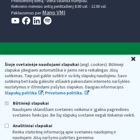
Prieššventinę dieną - viena valanda trumpiau.
Kiekvieno mėnesio antrą penktadienį 8.00 val. - 12.00 val.
Mano VMI
Paklausimas per
Valstybinė mokesčių inspekcija prie Lietuvos
U
Respublikos finansų ministerijos
Šioje svetainėje naudojami slapukai
(angl. cookies). Būtinieji
slapukai įdiegiami automatiškai ir jiems nėra reikalingas Jūsų
Biudžetinė įstaiga. Juridinio asmens kodas — 188659752,
sutikimas. Taip pat galite sutikti ir su kitų slapukų naudojimu. Savo
adresas: Vasario 16-osios g. 14, 01107 Vilnius, Lietuva, el.paštas:
sutikimą bet kada galėsite atšaukti pakeisdami interneto naršyklės
vmi@vmi.lt
, E. pristatymo dėžutės adresas 188659752
nustatymus ir ištrindami įrašytus slapukus. Daugiau informacijos
Duomenys apie Valstybinę mokesčių inspekciją prie Lietuvos
Slapukų politika
;
Privatumo politika.
Respublikos finansų ministerijos kaupiami ir saugomi Juridinių
asmenų registre
Būtinieji slapukai
Naudojami sklandžiam svetainės veikimui ir įgalina pagrindines
svetainės funkcijas. Be šių slapukų svetainė negali tinkamai veikti.
Analitiniai slapukai
Renka statistinę informaciją apie svetainės naudojimą ir
naudojami Jūsų naršymo patirties gerinimui.