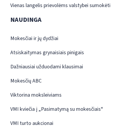
Vienas langelis prievolėms valstybei sumokėti
NAUDINGA
Mokesčiai ir jų dydžiai
Atsiskaitymas grynaisiais pinigais
Dažniausiai užduodami klausimai
Mokesčių ABC
Viktorina moksleiviams
VMI kviečia į „Pasimatymą su mokesčiais“
VMI turto aukcionai