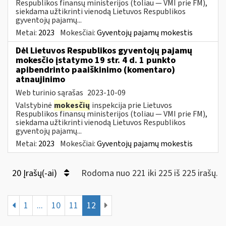
Respublikos finansų ministerijos (toliau — VMI prie FM),
siekdama užtikrinti vienodą Lietuvos Respublikos
gyventojų pajamų...
Metai:
2023
Mokesčiai:
Gyventojų pajamų mokestis
Dėl Lietuvos Respublikos gyventojų pajamų
mokesčio įstatymo 19 str. 4 d. 1 punkto
apibendrinto paaiškinimo (komentaro)
atnaujinimo
Web turinio sąrašas
2023-10-09
Valstybinė
mokesčių
inspekcija prie Lietuvos
Respublikos finansų ministerijos (toliau — VMI prie FM),
siekdama užtikrinti vienodą Lietuvos Respublikos
gyventojų pajamų...
Metai:
2023
Mokesčiai:
Gyventojų pajamų mokestis
20 Įrašų(-ai)
Rodoma nuo 221 iki 225 iš 225 irašų.
1
...
10
11
12