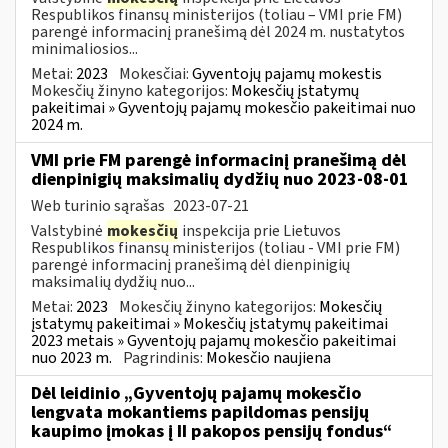
Respublikos finansų ministerijos (toliau – VMI prie FM)
parengė informacinį pranešimą dėl 2024 m. nustatytos
minimaliosios...
Metai:
2023
Mokesčiai:
Gyventojų pajamų mokestis
Mokesčių žinyno kategorijos:
Mokesčių įstatymų
pakeitimai » Gyventojų pajamų mokesčio pakeitimai nuo
2024 m.
VMI prie FM parengė informacinį pranešimą dėl
dienpinigių maksimalių dydžių nuo 2023-08-01
Web turinio sąrašas
2023-07-21
Valstybinė
mokesčių
inspekcija prie Lietuvos
Respublikos finansų ministerijos (toliau - VMI prie FM)
parengė informacinį pranešimą dėl dienpinigių
maksimalių dydžių nuo...
Metai:
2023
Mokesčių žinyno kategorijos:
Mokesčių
įstatymų pakeitimai » Mokesčių įstatymų pakeitimai
2023 metais » Gyventojų pajamų mokesčio pakeitimai
nuo 2023 m.
Pagrindinis:
Mokesčio naujiena
Dėl leidinio „Gyventojų pajamų mokesčio
lengvata mokantiems papildomas pensijų
kaupimo įmokas į II pakopos pensijų fondus“