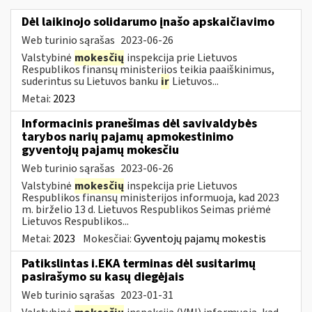
Dėl laikinojo solidarumo įnašo apskaičiavimo
Web turinio sąrašas
2023-06-26
Valstybinė
mokesčių
inspekcija prie Lietuvos
Respublikos finansų ministerijos teikia paaiškinimus,
suderintus su Lietuvos banku
ir
Lietuvos...
Metai:
2023
Informacinis pranešimas dėl savivaldybės
tarybos narių pajamų apmokestinimo
gyventojų pajamų mokesčiu
Web turinio sąrašas
2023-06-26
Valstybinė
mokesčių
inspekcija prie Lietuvos
Respublikos finansų ministerijos informuoja, kad 2023
m. birželio 13 d. Lietuvos Respublikos Seimas priėmė
Lietuvos Respublikos...
Metai:
2023
Mokesčiai:
Gyventojų pajamų mokestis
Patikslintas i.EKA terminas dėl susitarimų
pasirašymo su kasų diegėjais
Web turinio sąrašas
2023-01-31