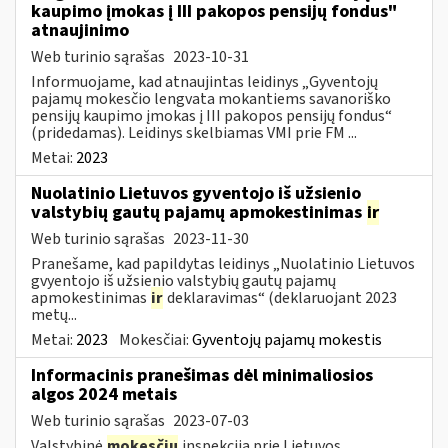
kaupimo įmokas į III pakopos pensijų fondus"
atnaujinimo
Web turinio sąrašas
2023-10-31
Informuojame, kad atnaujintas leidinys „Gyventojų
pajamų mokesčio lengvata mokantiems savanoriško
pensijų kaupimo įmokas į III pakopos pensijų fondus“
(pridedamas). Leidinys skelbiamas VMI prie FM ...
Metai:
2023
Nuolatinio Lietuvos gyventojo iš užsienio
valstybių gautų pajamų apmokestinimas
ir
Web turinio sąrašas
2023-11-30
Pranešame, kad papildytas leidinys „Nuolatinio Lietuvos
gvyentojo iš užsienio valstybių gautų pajamų
apmokestinimas
ir
deklaravimas“ (deklaruojant 2023
metų...
Metai:
2023
Mokesčiai:
Gyventojų pajamų mokestis
Informacinis pranešimas dėl minimaliosios
algos 2024 metais
Web turinio sąrašas
2023-07-03
Valstybinė
mokesčių
inspekcija prie Lietuvos