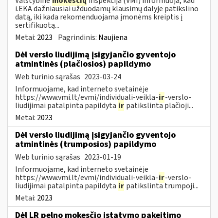
Valstybinė
mokesčių
inspekcija (VMI) informuoja, kad
i.EKA dažniausiai užduodamų klausimų dalyje patikslino
datą, iki kada rekomenduojama įmonėms kreiptis į
sertifikuotą...
Metai:
2023
Pagrindinis:
Naujiena
Dėl verslo liudijimą įsigyjančio gyventojo
atmintinės (plačiosios) papildymo
Web turinio sąrašas
2023-03-24
Informuojame, kad interneto svetainėje
https://www.vmi.lt/evmi/individuali-veikla-
ir
-verslo-
liudijimai patalpinta papildyta
ir
patikslinta plačioji...
Metai:
2023
Dėl verslo liudijimą įsigyjančio gyventojo
atmintinės (trumposios) papildymo
Web turinio sąrašas
2023-01-19
Informuojame, kad interneto svetainėje
https://www.vmi.lt/evmi/individuali-veikla-
ir
-verslo-
liudijimai patalpinta papildyta
ir
patikslinta trumpoji...
Metai:
2023
Dėl LR pelno mokesčio įstatymo pakeitimo