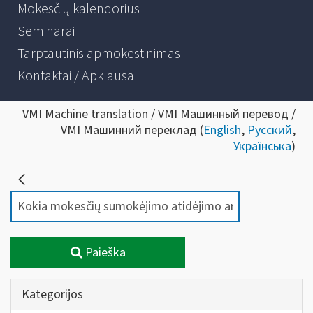
Mokesčių kalendorius
Seminarai
Tarptautinis apmokestinimas
Kontaktai / Apklausa
VMI Machine translation / VMI Машинный перевод /
VMI Машинний переклад (
English
,
Русский
,
Українська
)
Paieška
Kategorijos