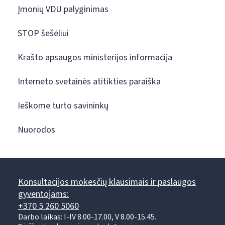
Įmonių VDU palyginimas
STOP šešėliui
Krašto apsaugos ministerijos informacija
Interneto svetainės atitikties paraiška
Ieškome turto savininkų
Nuorodos
Konsultacijos mokesčių klausimais ir paslaugos
gyventojams:
+370 5 260 5060
Darbo laikas: I-IV 8.00-17.00, V 8.00-15.45.