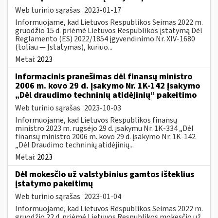
Web turinio sąrašas
2023-01-17
Informuojame, kad Lietuvos Respublikos Seimas 2022 m.
gruodžio 15 d. priėmė Lietuvos Respublikos įstatymą Dėl
Reglamento (ES) 2022/1854 įgyvendinimo Nr. XIV-1680
(toliau — Įstatymas), kuriuo...
Metai:
2023
Informacinis pranešimas dėl finansų ministro
2006 m. kovo 29 d. įsakymo Nr. 1K-142 įsakymo
„Dėl draudimo techninių atidėjinių“ pakeitimo
Web turinio sąrašas
2023-10-03
Informuojame, kad Lietuvos Respublikos finansų
ministro 2023 m. rugsėjo 29 d. įsakymu Nr. 1K-334 „Dėl
finansų ministro 2006 m. kovo 29 d. įsakymo Nr. 1K-142
„Dėl Draudimo techninių atidėjinių...
Metai:
2023
Dėl mokesčio už valstybinius gamtos išteklius
įstatymo pakeitimų
Web turinio sąrašas
2023-01-04
Informuojame, kad Lietuvos Respublikos Seimas 2022 m.
gruodžio 22 d. priėmė Lietuvos Respublikos mokesčio už