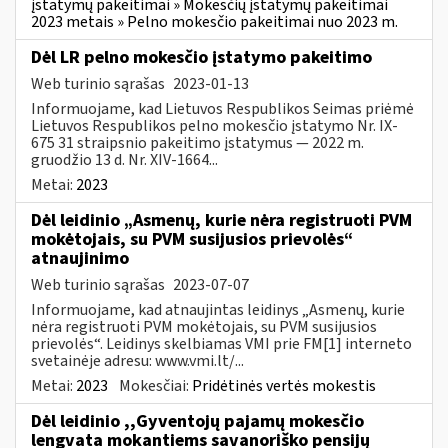
įstatymų pakeitimai » Mokesčių įstatymų pakeitimai
2023 metais » Pelno mokesčio pakeitimai nuo 2023 m.
Dėl LR pelno mokesčio įstatymo pakeitimo
Web turinio sąrašas
2023-01-13
Informuojame, kad Lietuvos Respublikos Seimas priėmė
Lietuvos Respublikos pelno mokesčio įstatymo Nr. IX-
675 31 straipsnio pakeitimo įstatymus — 2022 m.
gruodžio 13 d. Nr. XIV-1664...
Metai:
2023
Dėl leidinio „Asmenų, kurie nėra registruoti PVM
mokėtojais, su PVM susijusios prievolės“
atnaujinimo
Web turinio sąrašas
2023-07-07
Informuojame, kad atnaujintas leidinys „Asmenų, kurie
nėra registruoti PVM mokėtojais, su PVM susijusios
prievolės“. Leidinys skelbiamas VMI prie FM[1] interneto
svetainėje adresu: www.vmi.lt/...
Metai:
2023
Mokesčiai:
Pridėtinės vertės mokestis
Dėl leidinio ,,Gyventojų pajamų mokesčio
lengvata mokantiems savanoriško pensijų