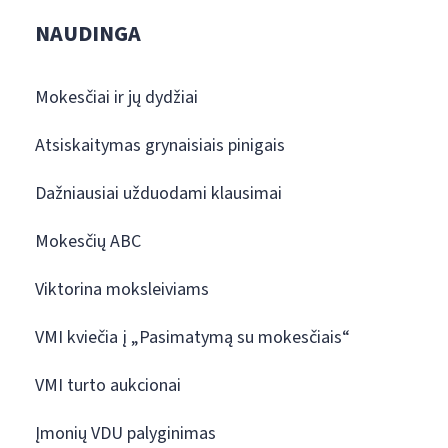
NAUDINGA
Mokesčiai ir jų dydžiai
Atsiskaitymas grynaisiais pinigais
Dažniausiai užduodami klausimai
Mokesčių ABC
Viktorina moksleiviams
VMI kviečia į „Pasimatymą su mokesčiais“
VMI turto aukcionai
Įmonių VDU palyginimas