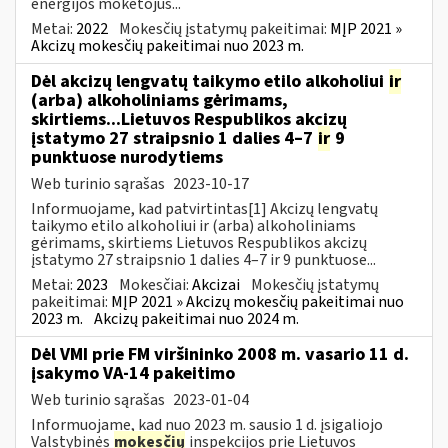
energijos mokėtojus...
Metai:
2022
Mokesčių įstatymų pakeitimai:
MĮP 2021 »
Akcizų mokesčių pakeitimai nuo 2023 m.
Dėl akcizų lengvatų taikymo etilo alkoholiui
ir
(arba) alkoholiniams gėrimams,
skirtiems...Lietuvos Respublikos akcizų
įstatymo 27 straipsnio 1 dalies 4–7
ir
9
punktuose nurodytiems
Web turinio sąrašas
2023-10-17
Informuojame, kad patvirtintas[1] Akcizų lengvatų
taikymo etilo alkoholiui ir (arba) alkoholiniams
gėrimams, skirtiems Lietuvos Respublikos akcizų
įstatymo 27 straipsnio 1 dalies 4–7 ir 9 punktuose...
Metai:
2023
Mokesčiai:
Akcizai
Mokesčių įstatymų
pakeitimai:
MĮP 2021 » Akcizų mokesčių pakeitimai nuo
2023 m.
Akcizų pakeitimai nuo 2024 m.
Dėl VMI prie FM viršininko 2008 m. vasario 11 d.
įsakymo VA-14 pakeitimo
Web turinio sąrašas
2023-01-04
Informuojame, kad nuo 2023 m. sausio 1 d. įsigaliojo
Valstybinės
mokesčių
inspekcijos prie Lietuvos