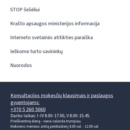
STOP šešėliui
Krašto apsaugos ministerijos informacija
Interneto svetainės atitikties paraiška
Ieškome turto savininkų
Nuorodos
Konsultacijos mokesčių klausimais ir paslaugos
gyventojams:
+370 5 260 5060
Darbo laikas: I-IV 8.00-17.00, V 8.00-15.45.
Prieššventinę dieną - viena valanda trumpiau.
Kiekvieno mėnesio antrą penktadienį 8.00 val. - 12.00 val.