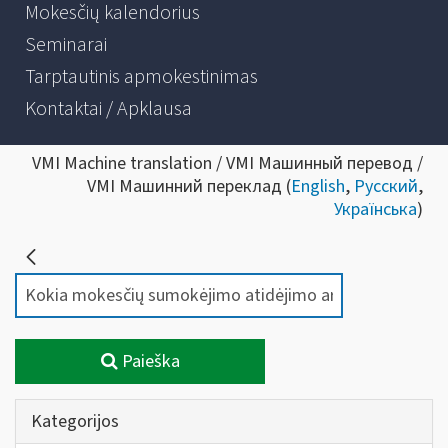
Mokesčių kalendorius
Seminarai
Tarptautinis apmokestinimas
Kontaktai / Apklausa
VMI Machine translation / VMI Машинный перевод /
VMI Машинний переклад (
English
,
Русский
,
Українська
)
Paieška
Kategorijos