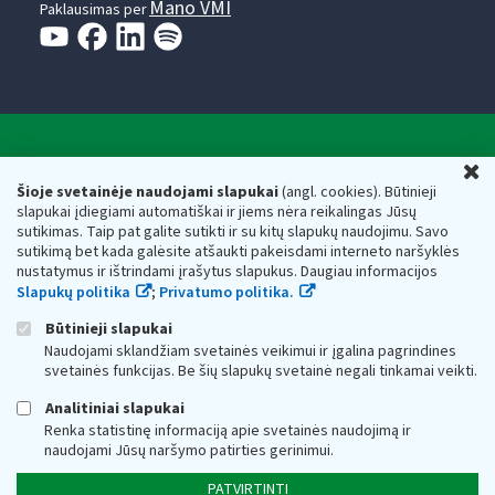
Mano VMI
Paklausimas per
Valstybinė mokesčių inspekcija prie Lietuvos
U
Respublikos finansų ministerijos
Šioje svetainėje naudojami slapukai
(angl. cookies). Būtinieji
slapukai įdiegiami automatiškai ir jiems nėra reikalingas Jūsų
Biudžetinė įstaiga. Juridinio asmens kodas — 188659752,
sutikimas. Taip pat galite sutikti ir su kitų slapukų naudojimu. Savo
adresas: Vasario 16-osios g. 14, 01107 Vilnius, Lietuva, el.paštas:
sutikimą bet kada galėsite atšaukti pakeisdami interneto naršyklės
vmi@vmi.lt
, E. pristatymo dėžutės adresas 188659752
nustatymus ir ištrindami įrašytus slapukus. Daugiau informacijos
Duomenys apie Valstybinę mokesčių inspekciją prie Lietuvos
Slapukų politika
;
Privatumo politika.
Respublikos finansų ministerijos kaupiami ir saugomi Juridinių
asmenų registre
Būtinieji slapukai
Naudojami sklandžiam svetainės veikimui ir įgalina pagrindines
svetainės funkcijas. Be šių slapukų svetainė negali tinkamai veikti.
Analitiniai slapukai
Renka statistinę informaciją apie svetainės naudojimą ir
naudojami Jūsų naršymo patirties gerinimui.
PATVIRTINTI