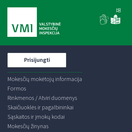
Prisijungti
Mokesčių mokėtojų informacija
Formos
Rinkmenos / Atviri duomenys
Skaičiuoklės ir pagalbininkai
Sąskaitos ir įmokų kodai
Mokesčių žinynas