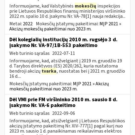
Informuojame, kad Valstybinės
mokesčių
inspekcijos
prie Lietuvos Respublikos finansų ministerijos viršininko
2022 m. spalio 10 d. įsakymu Nr. VA-78[1] nauja redakcija...
Metai:
2022
Mokesčių įstatymų pakeitimai:
MĮP 2021 »
Akcizų mokesčių pakeitimai nuo 2023 m.
Dėl kolegialių institucijų 2010 m. rugsėjo 3 d.
įsakymo Nr. VA-97/1B-553 pakeitimo
Web turinio sąrašas
2022-07-11
Informuojame, kad, atsižvelgiant į 2019 m. gruodžio 19
d. Tarybos direktyvos (ES) 2020/262, kuria nustatoma
bendroji akcizų
tvarka
, nuostatas bei į 2021 m. gruodžio
16 d....
Mokesčių įstatymų pakeitimai:
MĮP 2021 » Akcizų
mokesčių pakeitimai nuo 2023 m.
Dėl VMI prie FM viršininko 2010 m. sausio 8 d.
įsakymo Nr. VA-6 pakeitimo
Web turinio sąrašas
2022-09-06
Informuojame, kad, atsižvelgiant į Lietuvos Respublikos
akcizų įstatymo pakeitimą Nr. XIV-777[1] pagal kurį nuo
2023 m. sausio 1 d. panaikinamas reikalavimas elektros