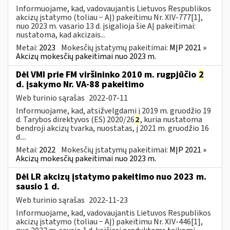
Informuojame, kad, vadovaujantis Lietuvos Respublikos
akcizų įstatymo (toliau − AĮ) pakeitimu Nr. XIV-777[1],
nuo 2023 m. vasario 13 d. įsigalioja šie AĮ pakeitimai:
nustatoma, kad akcizais...
Metai:
2023
Mokesčių įstatymų pakeitimai:
MĮP 2021 »
Akcizų mokesčių pakeitimai nuo 2023 m.
Dėl VMI prie FM viršininko 2010 m. rugpjūčio
2
d. įsakymo Nr. VA-88 pakeitimo
Web turinio sąrašas
2022-07-11
Informuojame, kad, atsižvelgdami į 2019 m. gruodžio 19
d. Tarybos direktyvos (ES) 2020/26
2
, kuria nustatoma
bendroji akcizų tvarka, nuostatas, į 2021 m. gruodžio 16
d....
Metai:
2022
Mokesčių įstatymų pakeitimai:
MĮP 2021 »
Akcizų mokesčių pakeitimai nuo 2023 m.
Dėl LR akcizų įstatymo pakeitimo nuo 2023 m.
sausio 1 d.
Web turinio sąrašas
2022-11-23
Informuojame, kad, vadovaujantis Lietuvos Respublikos
akcizų įstatymo (toliau − AĮ) pakeitimu Nr. XIV-446[1],