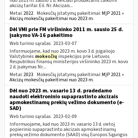
nuo 2023 m. sausio 1 d. keičiasi produktams taikomi
akcizų tarifai: Eil. Nr. Akcizais...
Metai:
2022
Mokesčių įstatymų pakeitimai:
MĮP 2021 »
Akcizų mokesčių pakeitimai nuo 2023 m.
Dėl VMI prie FM viršininko 2011 m. sausio 25 d.
įsakymo VA-16 pakeitimo
Web turinio sąrašas
2023-03-07
Informuojame, kad nuo 2023 m. kovo 3 d. įsigaliojo
Valstybinės
mokesčių
inspekcijos prie Lietuvos
Respublikos finansų ministerijos viršininko 2023 m. kovo
2 d. įsakymas Nr....
Metai:
2023
Mokesčių įstatymų pakeitimai:
MĮP 2021 »
Akcizų mokesčių pakeitimai nuo 2023 m.
Dėl nuo 2023 m. vasario 13 d. pradedamo
naudoti elektroninio supaprastinto akcizais
apmokestinamų prekių vežimo dokumento (e-
SAD)
Web turinio sąrašas
2023-02-09
Informuojame, kad nuo 2023 m. vasario 13 d. vietoj
popierinio supaprastinto akcizais apmokestinamų
prekių vežimo dokumento (SAAD) visų Europos Sąjungos