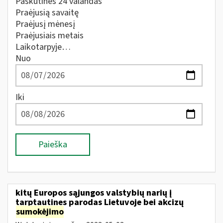
Paskutines 24 valandas
Praėjusią savaitę
Praėjusį mėnesį
Praėjusiais metais
Laikotarpyje…
Nuo
Iki
Paieška
kitų Europos sąjungos valstybių narių į
tarptautines parodas Lietuvoje bei akcizų
sumokėjimo