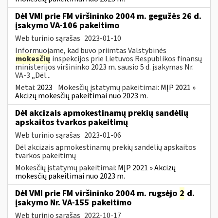
Dėl VMI prie FM viršininko 2004 m. gegužės 26 d.
įsakymo VA-106 pakeitimo
Web turinio sąrašas
2023-01-10
Informuojame, kad buvo priimtas Valstybinės
mokesčių
inspekcijos prie Lietuvos Respublikos finansų
ministerijos viršininko 2023 m. sausio 5 d. įsakymas Nr.
VA-3 „Dėl...
Metai:
2023
Mokesčių įstatymų pakeitimai:
MĮP 2021 »
Akcizų mokesčių pakeitimai nuo 2023 m.
Dėl akcizais apmokestinamų prekių sandėlių
apskaitos tvarkos pakeitimų
Web turinio sąrašas
2023-01-06
Dėl akcizais apmokestinamų prekių sandėlių apskaitos
tvarkos pakeitimų
Mokesčių įstatymų pakeitimai:
MĮP 2021 » Akcizų
mokesčių pakeitimai nuo 2023 m.
Dėl VMI prie FM viršininko 2004 m. rugsėjo
2
d.
įsakymo Nr. VA-155 pakeitimo
Web turinio sąrašas
2022-10-17