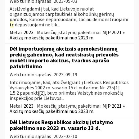
Web turinio sąrašas
2023-05-03
Atsižvelgdami į tai, kad Lietuvoje nuolat
organizuojamos tarptautinės alkoholinių gėrimų
parodos, kuriose neparduodami, tačiau demonstruojami
ir
degustuojami ne tik...
Metai:
2023
Mokesčių įstatymų pakeitimai:
MĮP 2021 »
Akcizų mokesčių pakeitimai nuo 2023 m.
Dėl importuojamų akcizais apmokestinamų
prekių gabenimo, kad neatsirastų prievolės
mokėti importo akcizus, tvarkos aprašo
patvirtinimo
Web turinio sąrašas
2023-09-19
Informuojame, kad, atsižvelgiant į Lietuvos Respublikos
Vyriausybės 2002 m. vasario 15 d. nutarimo Nr. 235[1]
1.5.2 papunktį[2], buvo priimtas Valstybinės mokesčių
inspekcijos prie Lietuvos...
Metai:
2023
Mokesčių įstatymų pakeitimai:
MĮP 2021 »
Akcizų mokesčių pakeitimai nuo 2023 m.
Dėl Lietuvos Respublikos akcizų įstatymo
pakeitimo nuo 2023 m. vasario 13 d.
Web turinio sąrašas
2023-02-10