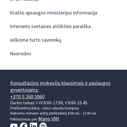
Krašto apsaugos ministerijos informacija
Interneto svetainės atitikties paraiška
Ieškome turto savininkų
Nuorodos
Konsultacijos mokesčių klausimais ir paslaugos
gyventojams:
+370 5 260 5060
Darbo laikas: I-IV 8.00-17.00, V 8.00-15.45.
Prieššventinę dieną - viena valanda trumpiau.
Kiekvieno mėnesio antrą penktadienį 8.00 val. - 12.00 val.
Mano VMI
Paklausimas per