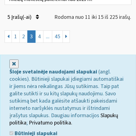
5 Įrašų(-ai)
Rodoma nuo 11 iki 15 iš 225 irašų.
1
2
3
4
...
45
Uždaryti
Šioje svetainėje naudojami slapukai
(angl.
cookies). Būtinieji slapukai įdiegiami automatiškai
ir jiems nėra reikalingas Jūsų sutikimas. Taip pat
galite sutikti ir su kitų slapukų naudojimu. Savo
sutikimą bet kada galėsite atšaukti pakeisdami
interneto naršyklės nustatymus ir ištrindami
įrašytus slapukus. Daugiau informacijos
Slapukų
politika
;
Privatumo politika.
Būtinieji slapukai