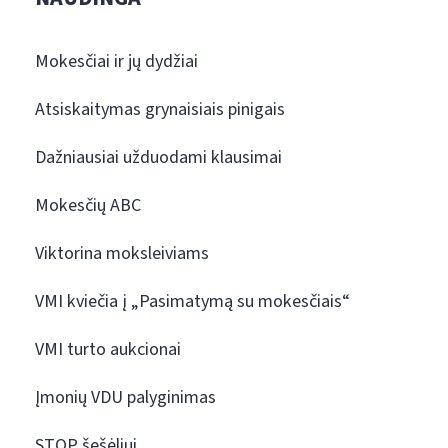
Mokesčiai ir jų dydžiai
Atsiskaitymas grynaisiais pinigais
Dažniausiai užduodami klausimai
Mokesčių ABC
Viktorina moksleiviams
VMI kviečia į „Pasimatymą su mokesčiais“
VMI turto aukcionai
Įmonių VDU palyginimas
STOP šešėliui