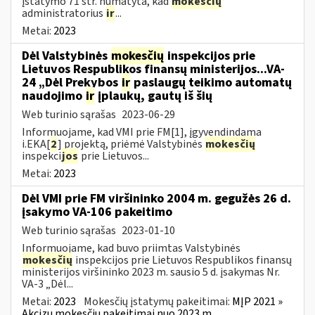
įstatymo 71 str. numatyta, kad
mokesčių
administratorius
ir
...
Metai:
2023
Dėl Valstybinės
mokesčių
inspekcijos prie
Lietuvos Respublikos finansų ministerijos...VA-
24 „Dėl Prekybos
ir
paslaugų teikimo automatų
naudojimo
ir
įplaukų, gautų iš šių
Web turinio sąrašas
2023-06-29
Informuojame, kad VMI prie FM[1], įgyvendindama
i.EKA[
2
] projektą, priėmė Valstybinės
mokesčių
inspekci
jos
prie Lietuvos...
Metai:
2023
Dėl VMI prie FM viršininko 2004 m. gegužės 26 d.
įsakymo VA-106 pakeitimo
Web turinio sąrašas
2023-01-10
Informuojame, kad buvo priimtas Valstybinės
mokesčių
inspekcijos prie Lietuvos Respublikos finansų
ministerijos viršininko 2023 m. sausio 5 d. įsakymas Nr.
VA-3 „Dėl...
Metai:
2023
Mokesčių įstatymų pakeitimai:
MĮP 2021 »
Akcizų mokesčių pakeitimai nuo 2023 m.