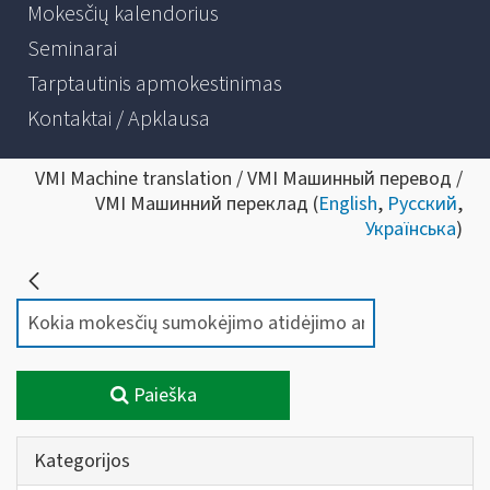
Mokesčių kalendorius
Seminarai
Tarptautinis apmokestinimas
Kontaktai / Apklausa
VMI Machine translation / VMI Машинный перевод /
VMI Машинний переклад (
English
,
Русский
,
Українська
)
Paieška
Kategorijos