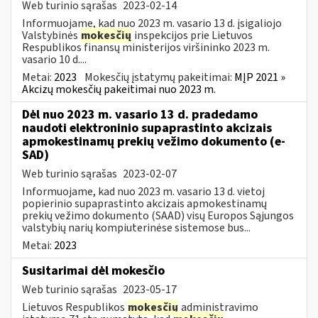
Web turinio sąrašas
2023-02-14
Informuojame, kad nuo 2023 m. vasario 13 d. įsigaliojo
Valstybinės
mokesčių
inspekcijos prie Lietuvos
Respublikos finansų ministerijos viršininko 2023 m.
vasario 10 d....
Metai:
2023
Mokesčių įstatymų pakeitimai:
MĮP 2021 »
Akcizų mokesčių pakeitimai nuo 2023 m.
Dėl nuo 2023 m. vasario 13 d. pradedamo
naudoti elektroninio supaprastinto akcizais
apmokestinamų prekių vežimo dokumento (e-
SAD)
Web turinio sąrašas
2023-02-07
Informuojame, kad nuo 2023 m. vasario 13 d. vietoj
popierinio supaprastinto akcizais apmokestinamų
prekių vežimo dokumento (SAAD) visų Europos Sąjungos
valstybių narių kompiuterinėse sistemose bus...
Metai:
2023
Susitarimai dėl mokesčio
Web turinio sąrašas
2023-05-17
Lietuvos Respublikos
mokesčių
administravimo