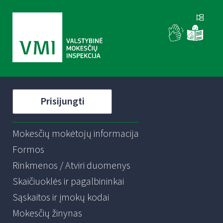
Prisijungti
Mokesčių mokėtojų informacija
Formos
Rinkmenos / Atviri duomenys
Skaičiuoklės ir pagalbininkai
Sąskaitos ir įmokų kodai
Mokesčių žinynas