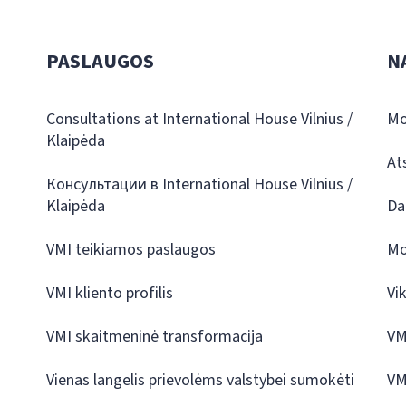
PASLAUGOS
N
Consultations at International House Vilnius /
Mo
Klaipėda
At
Консультации в International House Vilnius /
Klaipėda
Da
VMI teikiamos paslaugos
Mo
VMI kliento profilis
Vi
VMI skaitmeninė transformacija
VM
Vienas langelis prievolėms valstybei sumokėti
VM