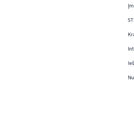
Įm
ST
Kr
In
Ie
Nu