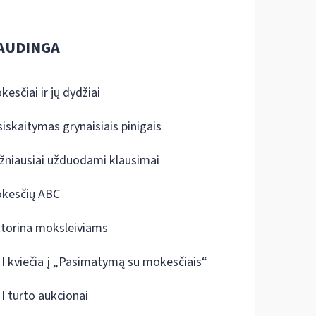
AUDINGA
kesčiai ir jų dydžiai
siskaitymas grynaisiais pinigais
žniausiai užduodami klausimai
kesčių ABC
ktorina moksleiviams
I kviečia į „Pasimatymą su mokesčiais“
I turto aukcionai