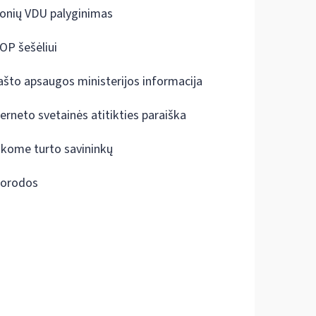
onių VDU palyginimas
OP šešėliui
ašto apsaugos ministerijos informacija
terneto svetainės atitikties paraiška
škome turto savininkų
orodos