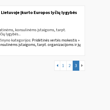
 Lietuvoje įkurto Europos lyčių lygybės
atinėms, konsulinėms įstaigoms, tarpt.
ių lygybės...
žinyno kategorijos:
Pridėtinės vertės mokestis »
onsulinėms įstaigoms, tarpt. organizacijoms ir jų
1
2
3