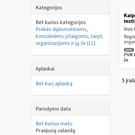
Kategorijos
Kaip
inst
Bet kurios kategorijos
Prekės diplomatinėms,
Web t
konsulinėms įstaigoms, tarpt.
Regis
organ
organizacijoms ir jų še
(11)
pvm
PVM t
še
Aplankai
5 Įraš
Bet kurį aplanką
Parodymo data
Bet kuriuo metu
Praėjusią valandą