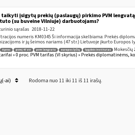
 taikyti įsigytų prekių (paslaugų) pirkimo PVM lengvatą
ituto (su buveine Vilniuje) darbuotojams?
urinio sąrašas
2018-11-22
tracijos numeris KM0345 Ši informacija skelbiama: Prekės diplom
izacijoms ir jų šeimos nariams (47 str.) Lietuvoje įkurto Europos lyč
Mokesčių 
0 proc
pvmį 47 str
pvm lengvata
europos lyčių
lygybės institutas
arifai » 0 proc. PVM tarifas (VI skyrius) » Prekės diplomatinėms, k
ų(-ai)
Rodoma nuo 11 iki 11 iš 11 irašų.