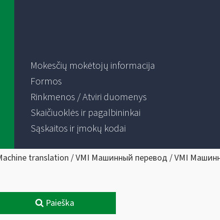
Mokesčių mokėtojų informacija
Formos
Rinkmenos / Atviri duomenys
Skaičiuoklės ir pagalbininkai
Sąskaitos ir įmokų kodai
Machine translation / VMI Машинный перевод / VMI Машин
Paieška