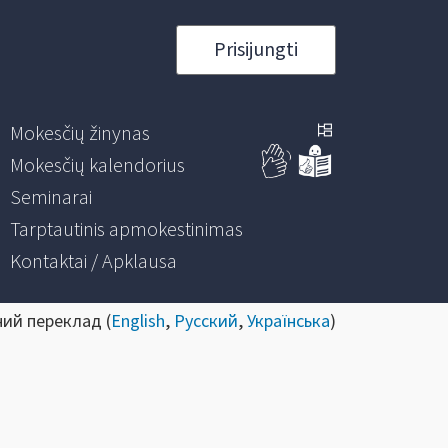
Prisijungti
Mokesčių žinynas
Mokesčių kalendorius
Seminarai
Tarptautinis apmokestinimas
Kontaktai / Apklausa
ний переклад (
English
,
Русский
,
Українська
)