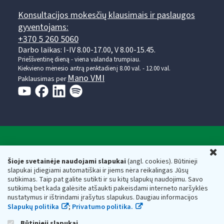
Konsultacijos mokesčių klausimais ir paslaugos
gyventojams:
+370 5 260 5060
Darbo laikas: I-IV 8.00-17.00, V 8.00-15.45.
Prieššventinę dieną - viena valanda trumpiau.
Kiekvieno mėnesio antrą penktadienį 8.00 val. - 12.00 val.
Mano VMI
Paklausimas per
Valstybinė mokesčių inspekcija prie Lietuvos
U
Respublikos finansų ministerijos
Šioje svetainėje naudojami slapukai
(angl. cookies). Būtinieji
slapukai įdiegiami automatiškai ir jiems nėra reikalingas Jūsų
Biudžetinė įstaiga. Juridinio asmens kodas — 188659752,
sutikimas. Taip pat galite sutikti ir su kitų slapukų naudojimu. Savo
adresas: Vasario 16-osios g. 14, 01107 Vilnius, Lietuva, el.paštas:
sutikimą bet kada galėsite atšaukti pakeisdami interneto naršyklės
vmi@vmi.lt
, E. pristatymo dėžutės adresas 188659752
nustatymus ir ištrindami įrašytus slapukus. Daugiau informacijos
Duomenys apie Valstybinę mokesčių inspekciją prie Lietuvos
Slapukų politika
;
Privatumo politika.
Respublikos finansų ministerijos kaupiami ir saugomi Juridinių
asmenų registre
Būtinieji slapukai