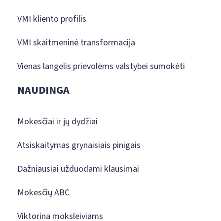
VMI kliento profilis
VMI skaitmeninė transformacija
Vienas langelis prievolėms valstybei sumokėti
NAUDINGA
Mokesčiai ir jų dydžiai
Atsiskaitymas grynaisiais pinigais
Dažniausiai užduodami klausimai
Mokesčių ABC
Viktorina moksleiviams