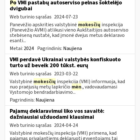
Po
VMI pastabų autoserviso pelnas šoktelėjo
dvigubai
Web turinio sąrašas
2024-07-23
Panevėžio apskrities valstybinė
mokesčių
inspekcija
(Panevėžio AVMI) atlikusi vieno Aukštaitijos autoserviso
stebėseną nustatė, kad įmonė dvejus metus deklaravo
esanti...
Metai:
2024
Pagrindinis:
Naujiena
VMI perdavė Ukrainai valstybės konfiskuoto
turto už beveik 200 tūkst. eurų
Web turinio sąrašas
2023-03-22
Valstybinė
mokesčių
inspekcija (VMI) informuoja, kad
nuo praėjusių metų lapkričio
mėn
., vadovaudamasi
Vystomojo bendradarbiavimo...
Pagrindinis:
Naujiena
Pajamų deklaravimui liko vos savaitė:
dažniausiai užduodami klausimai
Web turinio sąrašas
2024-04-24
Valstybinė mokesčių inspekcija (VMI) primena, kad
pajamas privalantiems deklaruoti gyventojams tai