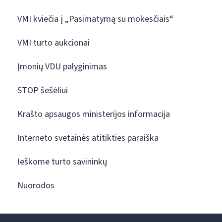
VMI kviečia į „Pasimatymą su mokesčiais“
VMI turto aukcionai
Įmonių VDU palyginimas
STOP šešėliui
Krašto apsaugos ministerijos informacija
Interneto svetainės atitikties paraiška
Ieškome turto savininkų
Nuorodos