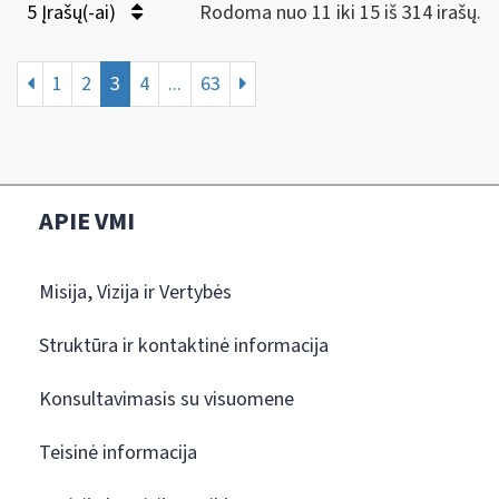
5 Įrašų(-ai)
Rodoma nuo 11 iki 15 iš 314 irašų.
1
2
3
4
...
63
APIE VMI
Misija, Vizija ir Vertybės
Struktūra ir kontaktinė informacija
Konsultavimasis su visuomene
Teisinė informacija