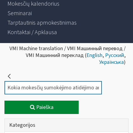
Mokesčių kalendorius
Seminarai
Tarptautinis apmokestinimas
Kontaktai / Apklausa
VMI Machine translation / VMI Машинный перевод /
VMI Машинний переклад (
English
,
Русский
,
Українська
)
Paieška
Kategorijos