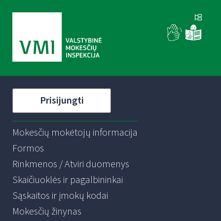
Prisijungti
Mokesčių mokėtojų informacija
Formos
Rinkmenos / Atviri duomenys
Skaičiuoklės ir pagalbininkai
Sąskaitos ir įmokų kodai
Mokesčių žinynas