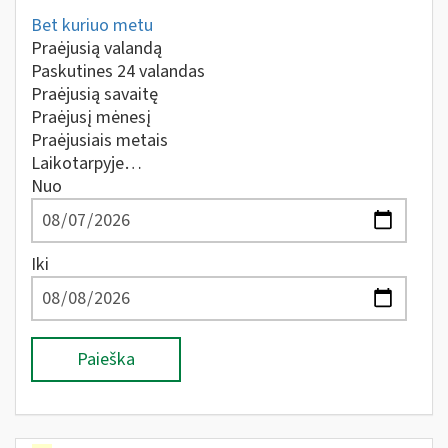
Bet kuriuo metu
Praėjusią valandą
Paskutines 24 valandas
Praėjusią savaitę
Praėjusį mėnesį
Praėjusiais metais
Laikotarpyje…
Nuo
Iki
Paieška