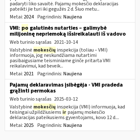
padaryti liko savaitė. Pajamų mokesčio deklaracijas
pateikti jie turi iki gegužės 2 d. Šiuo metu...
Metai:
2024
Pagrindinis:
Naujiena
VMI:
po
galutinės nutarties – galimybė
milijoninę nepriemoką išsireikalauti iš vadovo
Web turinio sąrašas
2021-10-14
Valstybinė
mokesčių
inspekcija (toliau – VMI)
informuoja, jog neskundžiama nutartimi
pasibaigusiame teisminiame ginče pritarta VMI
reikalavimui, kad beveik...
Metai:
2021
Pagrindinis:
Naujiena
Pajamų deklaravimas įsibėgėja - VMI pradeda
grąžinti permokas
Web turinio sąrašas
2025-03-12
Valstybinė
mokesčių
inspekcija (VMI) informuoja, kad
teisingai užpildžiusiems
ir
pajamų mokesčio
deklaracijas pateikusiems gyventojams, kovo 12 d....
Metai:
2025
Pagrindinis:
Naujiena