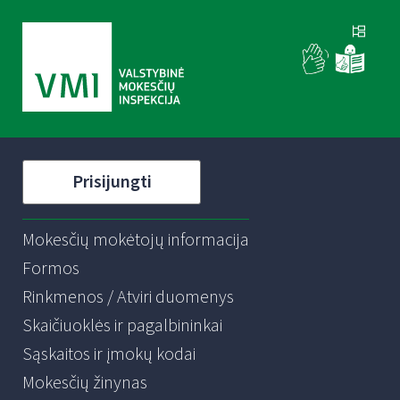
Prisijungti
Mokesčių mokėtojų informacija
Formos
Rinkmenos / Atviri duomenys
Skaičiuoklės ir pagalbininkai
Sąskaitos ir įmokų kodai
Mokesčių žinynas