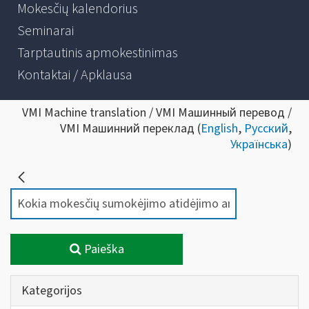
Mokesčių kalendorius
Seminarai
Tarptautinis apmokestinimas
Kontaktai / Apklausa
VMI Machine translation / VMI Машинный перевод /
VMI Машинний переклад (
English
,
Русский
,
Українська
)
Paieška
Kategorijos