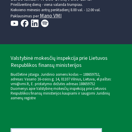
Prieššventinę dieną - viena valanda trumpiau.
Kiekvieno mėnesio antrą penktadienį 8.00 val. - 12.00 val.
Mano VMI
Paklausimas per
Valstybinė mokesčių inspekcija prie Lietuvos
Respublikos finansų ministerijos
Biudžetinė įstaiga. Juridinio asmens kodas — 188659752,
adresas: Vasario 16-osios g. 14, 01107 Vilnius, Lietuva, el.paštas:
vmi@vmi.lt
, E. pristatymo dėžutės adresas 188659752
Duomenys apie Valstybinę mokesčių inspekciją prie Lietuvos
Respublikos finansų ministerijos kaupiami ir saugomi Juridinių
asmenų registre