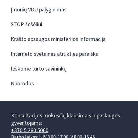
Įmonių VDU palyginimas
STOP šešėliui
Krašto apsaugos ministerijos informacija
Interneto svetainės atitikties paraiška
Ieškome turto savininkų
Nuorodos
Konsultacijos mokesčių klausimais ir paslaugos
gyventojams:
+370 5 260 5060
Darbo laikas: I-IV 8.00-17.00, V 8.00-15.45.