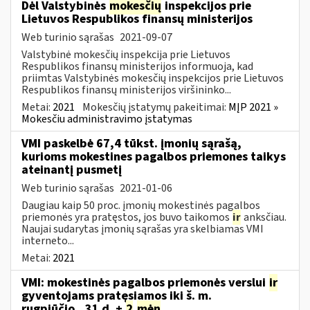
Dėl Valstybinės
mokesčių
inspekcijos prie
Lietuvos Respublikos finansų ministerijos
Web turinio sąrašas
2021-09-07
Valstybinė mokesčių inspekcija prie Lietuvos
Respublikos finansų ministerijos informuoja, kad
priimtas Valstybinės mokesčių inspekcijos prie Lietuvos
Respublikos finansų ministerijos viršininko...
Metai:
2021
Mokesčių įstatymų pakeitimai:
MĮP 2021 »
Mokesčiu administravimo įstatymas
VMI paskelbė 67,4 tūkst. įmonių sąrašą,
kurioms mokestines pagalbos priemones taikys
ateinantį pusmetį
Web turinio sąrašas
2021-01-06
Daugiau kaip 50 proc. įmonių mokestinės pagalbos
priemonės yra pratęstos, jos buvo taikomos
ir
anksčiau.
Naujai sudarytas įmonių sąrašas yra skelbiamas VMI
interneto...
Metai:
2021
VMI: mokestinės pagalbos priemonės verslui
ir
gyventojams pratęsiamos iki š. m.
rugpjūčio...31 d. +
2
mėn
.