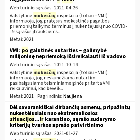
Web turinio sąrašas
2021-04-26
Valstybinė
mokesčių
inspekcija (toliau – VMI)
informuoja, jog pratęsus mokestinės pagalbos
priemonių taikymo terminus į nukentėjusių nuo COVID-
19 sąrašus įtrauktiems...
Metai:
2021
VMI:
po
galutinės nutarties – galimybė
milijoninę nepriemoką išsireikalauti iš vadovo
Web turinio sąrašas
2021-10-14
Valstybinė
mokesčių
inspekcija (toliau – VMI)
informuoja, jog neskundžiama nutartimi
pasibaigusiame teisminiame ginče pritarta VMI
reikalavimui, kad beveik...
Metai:
2021
Pagrindinis:
Naujiena
Dėl savarankiškai dirbančių asmenų, pripažintų
nukentėjusiais nuo ekstremaliosios
situacijos
...
ir
karantino, sąrašo sudarymo
kriterijų tvarkos aprašo patvirtinimo
Web turinio sąrašas
2021-01-27