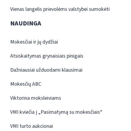
Vienas langelis prievolėms valstybei sumokėti
NAUDINGA
Mokesčiai ir jų dydžiai
Atsiskaitymas grynaisiais pinigais
Dažniausiai užduodami klausimai
Mokesčių ABC
Viktorina moksleiviams
VMI kviečia į „Pasimatymą su mokesčiais“
VMI turto aukcionai