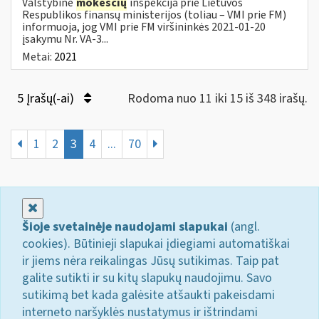
Valstybinė
mokesčių
inspekcija prie Lietuvos
Respublikos finansų ministerijos (toliau – VMI prie FM)
informuoja, jog VMI prie FM viršininkės 2021-01-20
įsakymu Nr. VA-3...
Metai:
2021
5 Įrašų(-ai)
Rodoma nuo 11 iki 15 iš 348 irašų.
1
2
3
4
...
70
Uždaryti
Šioje svetainėje naudojami slapukai
(angl.
cookies). Būtinieji slapukai įdiegiami automatiškai
ir jiems nėra reikalingas Jūsų sutikimas. Taip pat
galite sutikti ir su kitų slapukų naudojimu. Savo
sutikimą bet kada galėsite atšaukti pakeisdami
interneto naršyklės nustatymus ir ištrindami