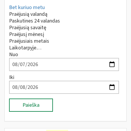
Bet kuriuo metu
Praėjusią valandą
Paskutines 24 valandas
Praėjusią savaitę
Praėjusį mėnesį
Praėjusiais metais
Laikotarpyje…
Nuo
Iki
Paieška