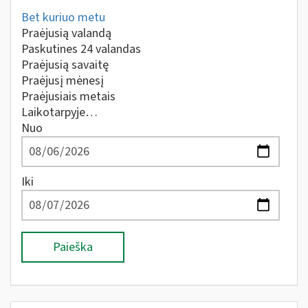
Bet kuriuo metu
Praėjusią valandą
Paskutines 24 valandas
Praėjusią savaitę
Praėjusį mėnesį
Praėjusiais metais
Laikotarpyje…
Nuo
Iki
Paieška