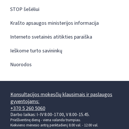
STOP šešėliui
Krašto apsaugos ministerijos informacija
Interneto svetainės atitikties paraiška
Ieškome turto savininkų
Nuorodos
Konsultacijos mokesčių klausimais ir paslaugos
gyventojams:
+370 5 260 5060
Darbo laikas: I-IV 8.00-17.00, V 8.00-15.45.
Prieššventinę dieną - viena valanda trumpiau.
Kiekvieno mėnesio antrą penktadienį 8.00 val. - 12.00 val.