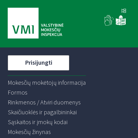
Prisijungti
Mokesčių mokėtojų informacija
Formos
Rinkmenos / Atviri duomenys
Skaičiuoklės ir pagalbininkai
Sąskaitos ir įmokų kodai
Mokesčių žinynas