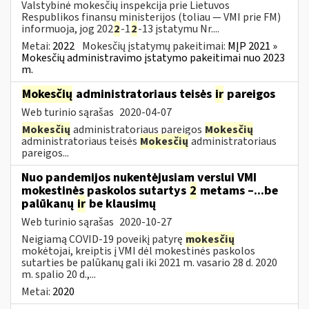
Valstybinė mokesčių inspekcija prie Lietuvos
Respublikos finansų ministerijos (toliau — VMI prie FM)
informuoja, jog 202
2
-1
2
-13 įstatymu Nr....
Metai:
2022
Mokesčių įstatymų pakeitimai:
MĮP 2021 »
Mokesčių administravimo įstatymo pakeitimai nuo 2023
m.
Mokesčių
administratoriaus teisės
ir
pareigos
Web turinio sąrašas
2020-04-07
Mokesčių
administratoriaus pareigos
Mokesčių
administratoriaus teisės
Mokesčių
administratoriaus
pareigos...
Nuo pandemijos nukentėjusiam verslui VMI
mokestinės paskolos sutartys
2
metams –...be
palūkanų
ir
be klausimų
Web turinio sąrašas
2020-10-27
Neigiamą COVID-19 poveikį patyrę
mokesčių
mokėtojai, kreiptis į VMI dėl mokestinės paskolos
sutarties be palūkanų gali iki 2021 m. vasario 28 d. 2020
m. spalio 20 d.,...
Metai:
2020