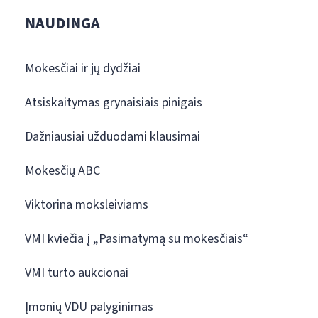
NAUDINGA
Mokesčiai ir jų dydžiai
Atsiskaitymas grynaisiais pinigais
Dažniausiai užduodami klausimai
Mokesčių ABC
Viktorina moksleiviams
VMI kviečia į „Pasimatymą su mokesčiais“
VMI turto aukcionai
Įmonių VDU palyginimas