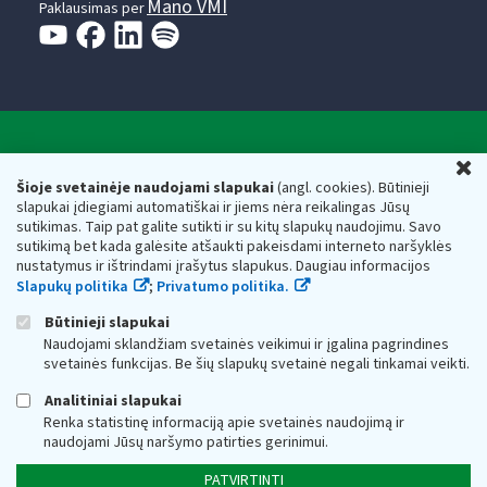
Mano VMI
Paklausimas per
Valstybinė mokesčių inspekcija prie Lietuvos
U
Respublikos finansų ministerijos
Šioje svetainėje naudojami slapukai
(angl. cookies). Būtinieji
slapukai įdiegiami automatiškai ir jiems nėra reikalingas Jūsų
Biudžetinė įstaiga. Juridinio asmens kodas — 188659752,
sutikimas. Taip pat galite sutikti ir su kitų slapukų naudojimu. Savo
adresas: Vasario 16-osios g. 14, 01107 Vilnius, Lietuva, el.paštas:
sutikimą bet kada galėsite atšaukti pakeisdami interneto naršyklės
vmi@vmi.lt
, E. pristatymo dėžutės adresas 188659752
nustatymus ir ištrindami įrašytus slapukus. Daugiau informacijos
Duomenys apie Valstybinę mokesčių inspekciją prie Lietuvos
Slapukų politika
;
Privatumo politika.
Respublikos finansų ministerijos kaupiami ir saugomi Juridinių
asmenų registre
Būtinieji slapukai
Naudojami sklandžiam svetainės veikimui ir įgalina pagrindines
svetainės funkcijas. Be šių slapukų svetainė negali tinkamai veikti.
Analitiniai slapukai
Renka statistinę informaciją apie svetainės naudojimą ir
naudojami Jūsų naršymo patirties gerinimui.
PATVIRTINTI