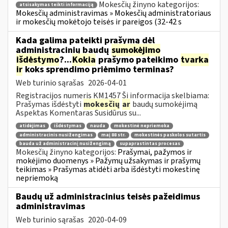
Mokesčių žinyno kategorijos:
atsisakymas teikti informaciją
Mokesčių administravimas » Mokesčių administratoriaus
ir mokesčių mokėtojo teisės ir pareigos (32-42 s
Kada galima pateikti prašymą dėl
administracinių baudų
sumokėjimo
išdėstymo
?...
Kokia
prašymo pateikimo
tvarka
ir
koks sprendimo priėmimo terminas?
Web turinio sąrašas
2026-04-01
Registracijos numeris KM1457 Ši informacija skelbiama:
Prašymas išdėstyti
mokesčių
ar
baudų sumokėjimą
Aspektas Komentaras Susidūrus su...
atidėjimas
išdėstymas
nauda
mokestinė nepriemoka
administracinis nusižengimas
maį 88 str.
mokestinės paskolos sutartis
bauda už administracinį nusižengimą
supaprastintas procesas
Mokesčių žinyno kategorijos:
Prašymai, pažymos ir
mokėjimo duomenys » Pažymų užsakymas ir prašymų
teikimas » Prašymas atidėti arba išdėstyti mokestinę
nepriemoką
Baudų už administracinius teisės pažeidimus
administravimas
Web turinio sąrašas
2020-04-09