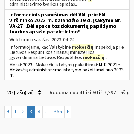
administravimo tvarkos aprašas...
Informacinis pranešimas dėl VMI prie FM
viršininko 2023 m. balandžio 19 d. įsakymo Nr.
VA-27 „Dėl apskaitos dokumentų papildymo
tvarkos aprašo patvirtinimo“
Web turinio sąrašas
2023-04-24
Informuojame, kad Valstybinė
mokesčių
inspekcija prie
Lietuvos Respublikos finansų ministerijos,
įgyvendinama Lietuvos Respublikos
mokesčių
...
Metai:
2023
Mokesčių įstatymų pakeitimai:
MĮP 2021 »
Mokesčių administravimo įstatymo pakeitimai nuo 2023
m.
20 Įrašų(-ai)
Rodoma nuo 41 iki 60 iš 7,292 irašų.
1
2
3
4
...
365