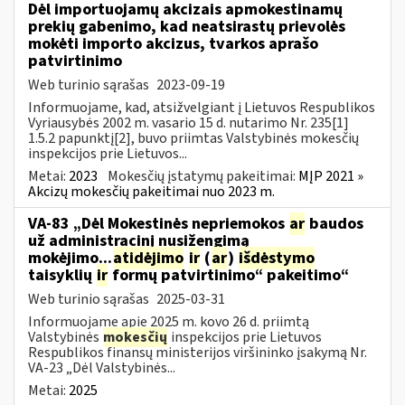
Dėl importuojamų akcizais apmokestinamų
prekių gabenimo, kad neatsirastų prievolės
mokėti importo akcizus, tvarkos aprašo
patvirtinimo
Web turinio sąrašas
2023-09-19
Informuojame, kad, atsižvelgiant į Lietuvos Respublikos
Vyriausybės 2002 m. vasario 15 d. nutarimo Nr. 235[1]
1.5.2 papunktį[2], buvo priimtas Valstybinės mokesčių
inspekcijos prie Lietuvos...
Metai:
2023
Mokesčių įstatymų pakeitimai:
MĮP 2021 »
Akcizų mokesčių pakeitimai nuo 2023 m.
VA-83 „Dėl Mokestinės nepriemokos
ar
baudos
už administracinį nusižengimą
mokėjimo...
atidėjimo
ir
(
ar
)
išdėstymo
taisyklių
ir
formų patvirtinimo“ pakeitimo“
Web turinio sąrašas
2025-03-31
Informuojame apie 2025 m. kovo 26 d. priimtą
Valstybinės
mokesčių
inspekcijos prie Lietuvos
Respublikos finansų ministerijos viršininko įsakymą Nr.
VA-23 „Dėl Valstybinės...
Metai:
2025