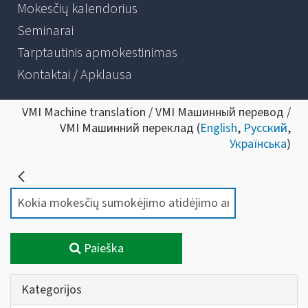
Mokesčių kalendorius
Seminarai
Tarptautinis apmokestinimas
Kontaktai / Apklausa
VMI Machine translation / VMI Машинный перевод /
VMI Машинний переклад (
English
,
Русский
,
Українська
)
Paieška
Kategorijos