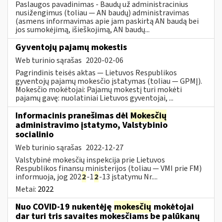
Paslaugos pavadinimas - Baudų už administracinius
nusižengimus (toliau — AN baudų) administravimas
(asmens informavimas apie jam paskirtą AN baudą bei
jos sumokėjimą, išieškojimą, AN baudų...
Gyventojų pajamų mokestis
Web turinio sąrašas
2020-02-06
Pagrindinis teisės aktas — Lietuvos Respublikos
gyventojų pajamų mokesčio įstatymas (toliau — GPMĮ).
Mokesčio mokėtojai: Pajamų mokestį turi mokėti
pajamų gavę: nuolatiniai Lietuvos gyventojai, ...
Informacinis pranešimas dėl
Mokesčių
administravimo įstatymo, Valstybinio
socialinio
Web turinio sąrašas
2022-12-27
Valstybinė mokesčių inspekcija prie Lietuvos
Respublikos finansų ministerijos (toliau — VMI prie FM)
informuoja, jog 202
2
-1
2
-13 įstatymu Nr....
Metai:
2022
Nuo COVID-19 nukentėję
mokesčių
mokėtojai
dar turi tris savaites mokesčiams be palūkanų