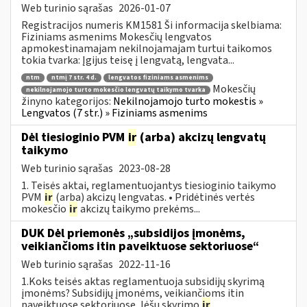
Web turinio sąrašas
2026-01-07
Registracijos numeris KM1581 Ši informacija skelbiama:
Fiziniams asmenims Mokesčių lengvatos
apmokestinamajam nekilnojamajam turtui taikomos
tokia tvarka: Įgijus teisę į lengvatą, lengvata...
ntm
ntmį 7 str. 4 d.
lengvatos fiziniams asmenims
Mokesčių
nekilnojamojo turto mokesčio lengvatų taikymo tvarka
žinyno kategorijos:
Nekilnojamojo turto mokestis »
Lengvatos (7 str.) » Fiziniams asmenims
Dėl tiesioginio PVM
ir
(arba) akcizų lengvatų
taikymo
Web turinio sąrašas
2023-08-28
1. Teisės aktai, reglamentuojantys tiesioginio taikymo
PVM
ir
(arba) akcizų lengvatas. • Pridėtinės vertės
mokesčio
ir
akcizų taikymo prekėms...
DUK Dėl priemonės „subsidijos įmonėms,
veikiančioms itin paveiktuose sektoriuose“
Web turinio sąrašas
2022-11-16
1.Koks teisės aktas reglamentuoja subsidijų skyrimą
įmonėms? Subsidijų įmonėms, veikiančioms itin
paveiktuose sektoriuose, lėšų skyrimo
ir