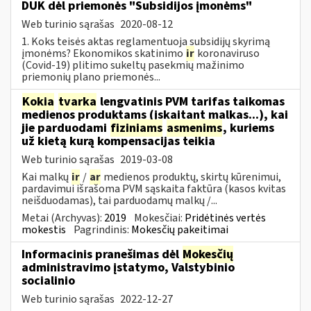
DUK dėl priemonės "Subsidijos įmonėms"
Web turinio sąrašas
2020-08-12
1. Koks teisės aktas reglamentuoja subsidijų skyrimą
įmonėms? Ekonomikos skatinimo
ir
koronaviruso
(Covid-19) plitimo sukeltų pasekmių mažinimo
priemonių plano priemonės...
Kokia
tvarka
lengvatinis PVM tarifas taikomas
medienos produktams (įskaitant malkas...), kai
jie parduodami
fiziniams
asmenims
, kuriems
už kietą kurą kompensacijas teikia
Web turinio sąrašas
2019-03-08
Kai malkų
ir
/
ar
medienos produktų, skirtų kūrenimui,
pardavimui išrašoma PVM sąskaita faktūra (kasos kvitas
neišduodamas), tai parduodamų malkų /...
Metai (Archyvas):
2019
Mokesčiai:
Pridėtinės vertės
mokestis
Pagrindinis:
Mokesčių pakeitimai
Informacinis pranešimas dėl
Mokesčių
administravimo įstatymo, Valstybinio
socialinio
Web turinio sąrašas
2022-12-27