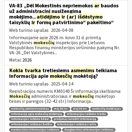
VA-83 „Dėl Mokestinės nepriemokos
ar
baudos
už administracinį nusižengimą
mokėjimo...
atidėjimo
ir
(
ar
)
išdėstymo
taisyklių
ir
formų patvirtinimo“ pakeitimo“
Web turinio sąrašas
2026-04-08
Informuojame apie 2026 m. kovo 31 d. priimtą
Valstybinės
mokesčių
inspekcijos prie Lietuvos
Respublikos finansų ministerijos viršininko įsakymą Nr.
VA-26 „Dėl Valstybinės...
Metai:
2026
Kokia
tvarka
tretiesiems
asmenims
teikiama
informacija apie
mokesčių
mokėtoją?
Web turinio sąrašas
2025-04-14
Registracijos numeris KM0140 Ši informacija skelbiama:
Mokesčių
administratoriaus ir
mokesčių
mokėtojo
teisės ir pareigos (32-42 str.) Informacija...
mokesčių administravimas
maį 38 str.
maį 39 str.
mokesčių mokėtojas
informacija apie mokesčių mokėtoją
informacijos teikimo tvarka
informacijos teikimo būdai
prašymas suteikti informaciją
informacijos teikimas žodžiu
informacijos teikimas raštu
vienkartinis informacijos teikimas
daugkartinis informacijos teikimas