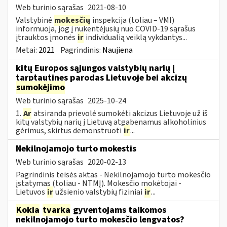
Web turinio sąrašas
2021-08-10
Valstybinė
mokesčių
inspekcija (toliau – VMI)
informuoja, jog į nukentėjusių nuo COVID-19 sąrašus
įtrauktos įmonės
ir
individualią veiklą vykdantys...
Metai:
2021
Pagrindinis:
Naujiena
kitų Europos sąjungos valstybių narių į
tarptautines parodas Lietuvoje bei akcizų
sumokėjimo
Web turinio sąrašas
2025-10-24
1.
Ar
atsiranda prievolė sumokėti akcizus Lietuvoje už iš
kitų valstybių narių į Lietuvą atgabenamus alkoholinius
gėrimus, skirtus demonstruoti
ir
...
Nekilnojamojo turto mokestis
Web turinio sąrašas
2020-02-13
Pagrindinis teisės aktas - Nekilnojamojo turto mokesčio
įstatymas (toliau - NTMĮ). Mokesčio mokėtojai -
Lietuvos
ir
užsienio valstybių fiziniai
ir
...
Kokia
tvarka
gyventojams taikomos
nekilnojamojo turto mokesčio lengvatos?