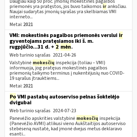
Daugiau kaip 50 proc. įmonių mokestinės pagalbos
priemonės yra pratęstos, jos buvo taikomos
ir
anksčiau.
Naujai sudarytas įmonių sąrašas yra skelbiamas VMI
interneto...
Metai:
2021
VMI: mokestinės pagalbos priemonės verslui
ir
gyventojams pratęsiamos iki š. m.
rugpjūčio...31 d. +
2
mėn
.
Web turinio sąrašas
2021-04-26
Valstybinė
mokesčių
inspekcija (toliau – VMI)
informuoja, jog pratęsus mokestinės pagalbos
priemonių taikymo terminus į nukentėjusių nuo COVID-
19 sąrašus įtrauktiems...
Metai:
2021
Po
VMI pastabų autoserviso pelnas šoktelėjo
dvigubai
Web turinio sąrašas
2024-07-23
Panevėžio apskrities valstybinė
mokesčių
inspekcija
(Panevėžio AVMI) atlikusi vieno Aukštaitijos autoserviso
stebėseną nustatė, kad įmonė dvejus metus deklaravo
esanti...