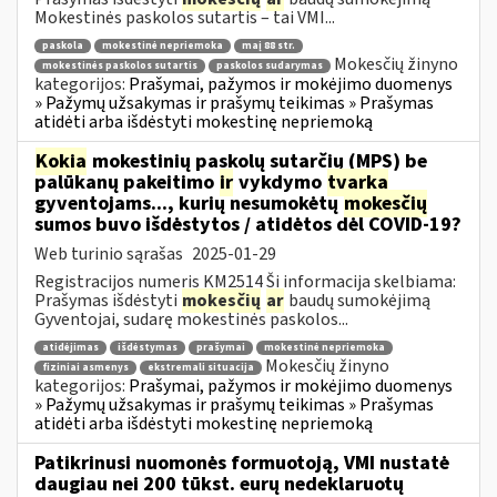
Mokestinės paskolos sutartis – tai VMI...
paskola
mokestinė nepriemoka
maį 88 str.
Mokesčių žinyno
mokestinės paskolos sutartis
paskolos sudarymas
kategorijos:
Prašymai, pažymos ir mokėjimo duomenys
» Pažymų užsakymas ir prašymų teikimas » Prašymas
atidėti arba išdėstyti mokestinę nepriemoką
Kokia
mokestinių paskolų sutarčių (MPS) be
palūkanų pakeitimo
ir
vykdymo
tvarka
gyventojams..., kurių nesumokėtų
mokesčių
sumos buvo išdėstytos / atidėtos dėl COVID-19?
Web turinio sąrašas
2025-01-29
Registracijos numeris KM2514 Ši informacija skelbiama:
Prašymas išdėstyti
mokesčių
ar
baudų sumokėjimą
Gyventojai, sudarę mokestinės paskolos...
atidėjimas
išdėstymas
prašymai
mokestinė nepriemoka
Mokesčių žinyno
fiziniai asmenys
ekstremali situacija
kategorijos:
Prašymai, pažymos ir mokėjimo duomenys
» Pažymų užsakymas ir prašymų teikimas » Prašymas
atidėti arba išdėstyti mokestinę nepriemoką
Patikrinusi nuomonės formuotoją, VMI nustatė
daugiau nei 200 tūkst. eurų nedeklaruotų