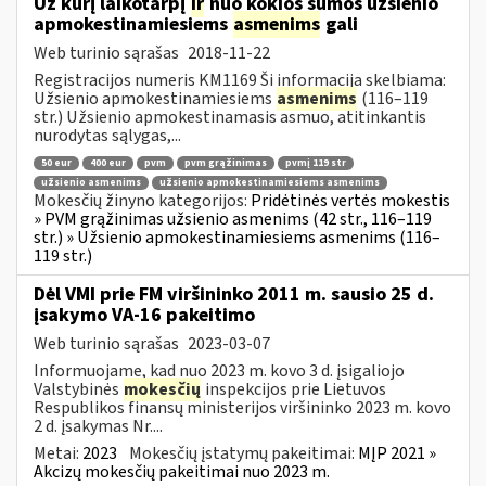
Už kurį laikotarpį
ir
nuo kokios sumos užsienio
apmokestinamiesiems
asmenims
gali
Web turinio sąrašas
2018-11-22
Registracijos numeris KM1169 Ši informacija skelbiama:
Užsienio apmokestinamiesiems
asmenims
(116–119
str.) Užsienio apmokestinamasis asmuo, atitinkantis
nurodytas sąlygas,...
50 eur
400 eur
pvm
pvm grąžinimas
pvmį 119 str
užsienio asmenims
užsienio apmokestinamiesiems asmenims
Mokesčių žinyno kategorijos:
Pridėtinės vertės mokestis
» PVM grąžinimas užsienio asmenims (42 str., 116–119
str.) » Užsienio apmokestinamiesiems asmenims (116–
119 str.)
Dėl VMI prie FM viršininko 2011 m. sausio 25 d.
įsakymo VA-16 pakeitimo
Web turinio sąrašas
2023-03-07
Informuojame, kad nuo 2023 m. kovo 3 d. įsigaliojo
Valstybinės
mokesčių
inspekcijos prie Lietuvos
Respublikos finansų ministerijos viršininko 2023 m. kovo
2 d. įsakymas Nr....
Metai:
2023
Mokesčių įstatymų pakeitimai:
MĮP 2021 »
Akcizų mokesčių pakeitimai nuo 2023 m.