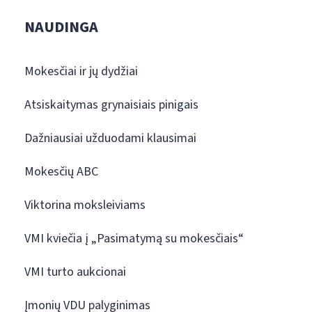
NAUDINGA
Mokesčiai ir jų dydžiai
Atsiskaitymas grynaisiais pinigais
Dažniausiai užduodami klausimai
Mokesčių ABC
Viktorina moksleiviams
VMI kviečia į „Pasimatymą su mokesčiais“
VMI turto aukcionai
Įmonių VDU palyginimas