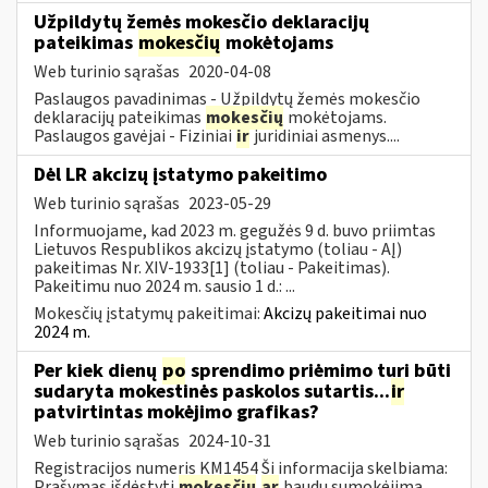
Užpildytų žemės mokesčio deklaracijų
pateikimas
mokesčių
mokėtojams
Web turinio sąrašas
2020-04-08
Paslaugos pavadinimas - Užpildytų žemės mokesčio
deklaracijų pateikimas
mokesčių
mokėtojams.
Paslaugos gavėjai - Fiziniai
ir
juridiniai asmenys....
Dėl LR akcizų įstatymo pakeitimo
Web turinio sąrašas
2023-05-29
Informuojame, kad 2023 m. gegužės 9 d. buvo priimtas
Lietuvos Respublikos akcizų įstatymo (toliau - AĮ)
pakeitimas Nr. XIV-1933[1] (toliau - Pakeitimas).
Pakeitimu nuo 2024 m. sausio 1 d.: ...
Mokesčių įstatymų pakeitimai:
Akcizų pakeitimai nuo
2024 m.
Per kiek dienų
po
sprendimo priėmimo turi būti
sudaryta mokestinės paskolos sutartis...
ir
patvirtintas mokėjimo grafikas?
Web turinio sąrašas
2024-10-31
Registracijos numeris KM1454 Ši informacija skelbiama:
Prašymas išdėstyti
mokesčių
ar
baudų sumokėjimą