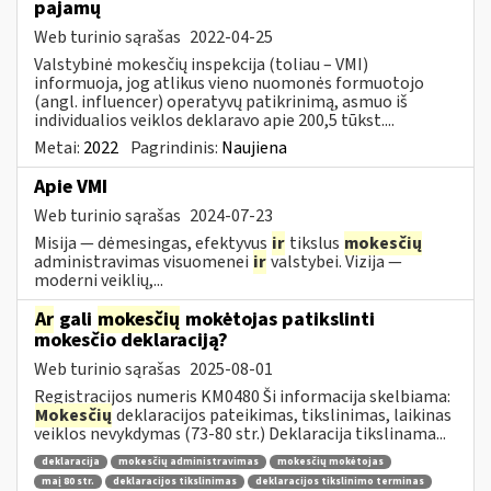
pajamų
Web turinio sąrašas
2022-04-25
Valstybinė mokesčių inspekcija (toliau – VMI)
informuoja, jog atlikus vieno nuomonės formuotojo
(angl. influencer) operatyvų patikrinimą, asmuo iš
individualios veiklos deklaravo apie 200,5 tūkst....
Metai:
2022
Pagrindinis:
Naujiena
Apie VMI
Web turinio sąrašas
2024-07-23
Misija — dėmesingas, efektyvus
ir
tikslus
mokesčių
administravimas visuomenei
ir
valstybei. Vizija —
moderni veiklių,...
Ar
gali
mokesčių
mokėtojas patikslinti
mokesčio deklaraciją?
Web turinio sąrašas
2025-08-01
Registracijos numeris KM0480 Ši informacija skelbiama:
Mokesčių
deklaracijos pateikimas, tikslinimas, laikinas
veiklos nevykdymas (73-80 str.) Deklaracija tikslinama...
deklaracija
mokesčių administravimas
mokesčių mokėtojas
maį 80 str.
deklaracijos tikslinimas
deklaracijos tikslinimo terminas