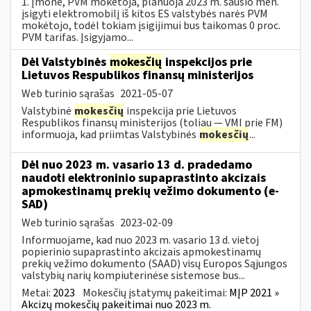
1. Įmonė, PVM mokėtoja, planuoja 2023 m. sausio mėn.
įsigyti elektromobilį iš kitos ES valstybės narės PVM
mokėtojo, todėl tokiam įsigijimui bus taikomas 0 proc.
PVM tarifas. Įsigyjamo...
Dėl Valstybinės
mokesčių
inspekcijos prie
Lietuvos Respublikos finansų ministerijos
Web turinio sąrašas
2021-05-07
Valstybinė
mokesčių
inspekcija prie Lietuvos
Respublikos finansų ministerijos (toliau — VMI prie FM)
informuoja, kad priimtas Valstybinės
mokesčių
...
Dėl nuo 2023 m. vasario 13 d. pradedamo
naudoti elektroninio supaprastinto akcizais
apmokestinamų prekių vežimo dokumento (e-
SAD)
Web turinio sąrašas
2023-02-09
Informuojame, kad nuo 2023 m. vasario 13 d. vietoj
popierinio supaprastinto akcizais apmokestinamų
prekių vežimo dokumento (SAAD) visų Europos Sąjungos
valstybių narių kompiuterinėse sistemose bus...
Metai:
2023
Mokesčių įstatymų pakeitimai:
MĮP 2021 »
Akcizų mokesčių pakeitimai nuo 2023 m.