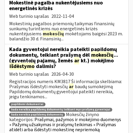
Mokestinė pagalba nukentėjusiems nuo
energetinės krizės
Web turinio sąrašas
2022-11-04
Mokestinių pagalbos priemonių taikymas finansinių
sunkumų turintiems nuo energetinės krizės
nukentėjusiems
mokesčių
mokėtojams baigėsi 2023 m.
balandžio 30 d. Finansinių...
Kada gyventojui nereikia pateikti papildomų
dokumentų, teikiant prašymą dėl
mokesčių
...
(gyventojų pajamų, žemės
ar
kt.) mokėjimo
išdėstymo
dalimis?
Web turinio sąrašas
2026-04-30
Registracijos numeris KM3817 Ši informacija skelbiama:
Prašymas išdėstyti mokesčių
ar
baudų sumokėjimą
Papildomų dokumentų gyventojui pateikti nereikia,
jeigu tenkinamos...
papildomi dokumentai
kada nereikia papildomų dokumentų teikiant mps prašymą gyventojui
Mokesčių žinyno
kada nereikia papildomų dokumentų
kategorijos:
Prašymai, pažymos ir mokėjimo duomenys
» Pažymų užsakymas ir prašymų teikimas » Prašymas
atidėti arba išdėstyti mokestinę nepriemoką