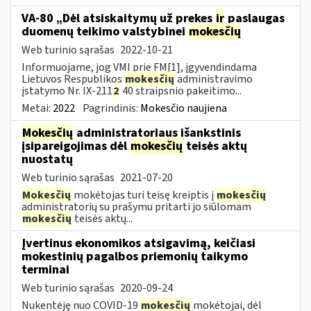
VA-80 „Dėl atsiskaitymų už prekes
ir
paslaugas
duomenų teikimo valstybinei
mokesčių
Web turinio sąrašas
2022-10-21
Informuojame, jog VMI prie FM[1], įgyvendindama
Lietuvos Respublikos
mokesčių
administravimo
įstatymo Nr. IX-211
2
40 straipsnio pakeitimo...
Metai:
2022
Pagrindinis:
Mokesčio naujiena
Mokesčių
administratoriaus išankstinis
įsipareigojimas dėl
mokesčių
teisės aktų
nuostatų
Web turinio sąrašas
2021-07-20
Mokesčių
mokėtojas turi teisę kreiptis į
mokesčių
administratorių su prašymu pritarti jo siūlomam
mokesčių
teisės aktų...
Įvertinus ekonomikos atsigavimą, keičiasi
mokestinių pagalbos priemonių taikymo
terminai
Web turinio sąrašas
2020-09-24
Nukentėję nuo COVID-19
mokesčių
mokėtojai, dėl