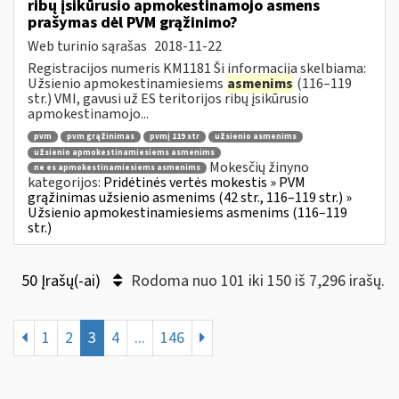
ribų įsikūrusio apmokestinamojo asmens
prašymas dėl PVM grąžinimo?
Web turinio sąrašas
2018-11-22
Registracijos numeris KM1181 Ši informacija skelbiama:
Užsienio apmokestinamiesiems
asmenims
(116–119
str.) VMI, gavusi už ES teritorijos ribų įsikūrusio
apmokestinamojo...
pvm
pvm grąžinimas
pvmį 119 str
užsienio asmenims
užsienio apmokestinamiesiems asmenims
Mokesčių žinyno
ne es apmokestinamiesiems asmenims
kategorijos:
Pridėtinės vertės mokestis » PVM
grąžinimas užsienio asmenims (42 str., 116–119 str.) »
Užsienio apmokestinamiesiems asmenims (116–119
str.)
50 Įrašų(-ai)
Rodoma nuo 101 iki 150 iš 7,296 irašų.
1
2
3
4
...
146