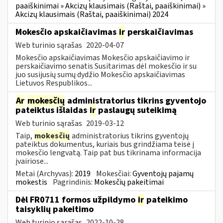
paaiškinimai » Akcizų klausimais (Raštai, paaiškinimai) »
Akcizų klausimais (Raštai, paaiškinimai) 2024
Mokesčio apskaičiavimas
ir
perskaičiavimas
Web turinio sąrašas
2020-04-07
Mokesčio apskaičiavimas Mokesčio apskaičiavimo ir
perskaičiavimo senatis Susitarimas dėl mokesčio ir su
juo susijusių sumų dydžio Mokesčio apskaičiavimas
Lietuvos Respublikos...
Ar
mokesčių
administratorius tikrins gyventojo
pateiktus išlaidas
ir
paslaugų suteikimą
Web turinio sąrašas
2019-03-12
Taip,
mokesčių
administratorius tikrins gyventojų
pateiktus dokumentus, kuriais bus grindžiama teisė į
mokesčio lengvatą. Taip pat bus tikrinama informacija
įvairiose...
Metai (Archyvas):
2019
Mokesčiai:
Gyventojų pajamų
mokestis
Pagrindinis:
Mokesčių pakeitimai
Dėl FR0711 formos užpildymo
ir
pateikimo
taisyklių pakeitimo
Web turinio sąrašas
2022-10-28