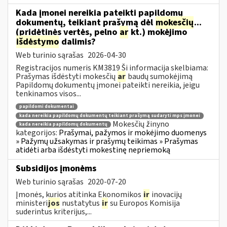
Kada įmonei nereikia pateikti papildomų
dokumentų, teikiant prašymą dėl
mokesčių
...
(pridėtinės vertės, pelno
ar
kt.) mokėjimo
išdėstymo
dalimis?
Web turinio sąrašas
2026-04-30
Registracijos numeris KM3819 Ši informacija skelbiama:
Prašymas išdėstyti mokesčių
ar
baudų sumokėjimą
Papildomų dokumentų įmonei pateikti nereikia, jeigu
tenkinamos visos...
papildomi dokumentai
kada nereikia papildomų dokumentų teikiant prašymą sudaryti mps įmonei
Mokesčių žinyno
kada nereikia papildomų dokumentų
kategorijos:
Prašymai, pažymos ir mokėjimo duomenys
» Pažymų užsakymas ir prašymų teikimas » Prašymas
atidėti arba išdėstyti mokestinę nepriemoką
Subsidijos įmonėms
Web turinio sąrašas
2020-07-20
Įmonės, kurios atitinka Ekonomikos
ir
inovacijų
ministeri
jos
nustatytus
ir
su Europos Komisija
suderintus kriterijus,...