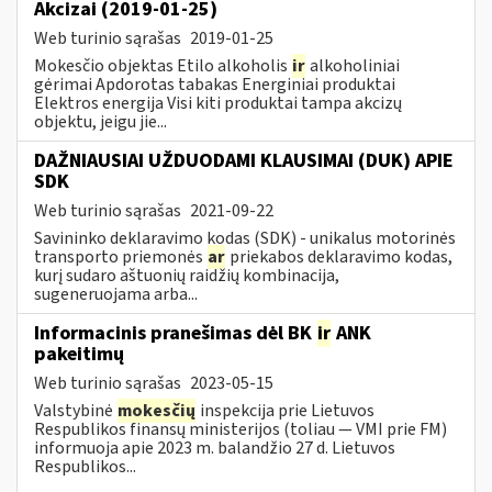
Akcizai (2019-01-25)
Web turinio sąrašas
2019-01-25
Mokesčio objektas Etilo alkoholis
ir
alkoholiniai
gėrimai Apdorotas tabakas Energiniai produktai
Elektros energija Visi kiti produktai tampa akcizų
objektu, jeigu jie...
DAŽNIAUSIAI UŽDUODAMI KLAUSIMAI (DUK) APIE
SDK
Web turinio sąrašas
2021-09-22
Savininko deklaravimo kodas (SDK) - unikalus motorinės
transporto priemonės
ar
priekabos deklaravimo kodas,
kurį sudaro aštuonių raidžių kombinacija,
sugeneruojama arba...
Informacinis pranešimas dėl BK
ir
ANK
pakeitimų
Web turinio sąrašas
2023-05-15
Valstybinė
mokesčių
inspekcija prie Lietuvos
Respublikos finansų ministerijos (toliau — VMI prie FM)
informuoja apie 2023 m. balandžio 27 d. Lietuvos
Respublikos...