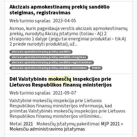
Akcizais apmokestinamų prekių sandėlio
steigimas, registravimas
Web turinio sąrašas
2023-04-05
Asmuo, kuris pageidauja verstis akcizais apmokestinamų
prekių, nurodytų Akcizų įstatymo (toliau - AĮ) 2
straipsnio 1 dalyje (jeigu tai energiniai produktai – tik AĮ
2 priede nurodyti produktai), už...
akcizais apmokestinamų prekių sandėlis
akcizais apmokestinamų prekių sandėlio steigimas
akcizais apmokestinamų prekių sandėlio registravimas
akcizais apmokestinamų prekių sandėlio savininkas
fr0644
Dėl Valstybinės
mokesčių
inspekcijos prie
Lietuvos Respublikos finansų ministerijos
Web turinio sąrašas
2021-09-07
Valstybinė mokesčių inspekcija prie Lietuvos
Respublikos finansų ministerijos informuoja, kad
priimtas Valstybinės mokesčių inspekcijos prie Lietuvos
Respublikos finansų ministerijos viršininko...
Metai:
2021
Mokesčių įstatymų pakeitimai:
MĮP 2021 »
Mokesčiu administravimo įstatymas