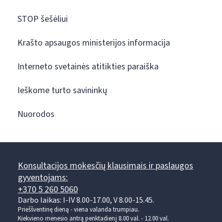
STOP šešėliui
Krašto apsaugos ministerijos informacija
Interneto svetainės atitikties paraiška
Ieškome turto savininkų
Nuorodos
Konsultacijos mokesčių klausimais ir paslaugos
gyventojams:
+370 5 260 5060
Darbo laikas: I-IV 8.00-17.00, V 8.00-15.45.
Prieššventinę dieną - viena valanda trumpiau.
Kiekvieno mėnesio antrą penktadienį 8.00 val. - 12.00 val.