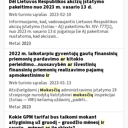
Dėl Lietuvos Respublikos akcizų įstatymo
pakeitimo nuo 2023 m. vasario 13 d.
Web turinio sąrašas
2023-02-10
Informuojame, kad, vadovaujantis Lietuvos Respublikos
akcizų įstatymo (toliau − AĮ) pakeitimu Nr. XIV-777[1],
nuo 2023 m. vasario 13 d. įsigalioja šie AĮ pakeitimai:
nustatoma, kad akcizais...
Metai:
2023
2022 m. laikotarpiu gyventojų gautų finansinių
priemonių pardavimo
ar
kitokio
perleidimo...nuosavybėn
ar
išvestinių
finansinių priemonių realizavimo pajamų
apmokestinimo
ir
Web turinio sąrašas
2023-01-13
Atsižvelgdami į
Mokesčių
administravimo įstatymo 19
straipsnyje nurodytą Valstybinei
mokesčių
inspekcijai
(toliau — VMI) keliamą uždavinį „padėti...
Metai:
2023
Kokie GPM tarifai bus taikomi mokant
atlyginimą už gruodį – gruodžio mėnesį
ir
sausio...mėnesį
ar
jie skirsis?