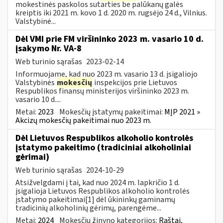
mokestinės paskolos sutarties be palūkanų galės
kreiptis iki 2021 m. kovo 1 d. 2020 m. rugsėjo 24 d., Vilnius.
Valstybinė...
Dėl VMI prie FM viršininko 2023 m. vasario 10 d.
įsakymo Nr. VA-8
Web turinio sąrašas
2023-02-14
Informuojame, kad nuo 2023 m. vasario 13 d. įsigaliojo
Valstybinės
mokesčių
inspekcijos prie Lietuvos
Respublikos finansų ministerijos viršininko 2023 m.
vasario 10 d....
Metai:
2023
Mokesčių įstatymų pakeitimai:
MĮP 2021 »
Akcizų mokesčių pakeitimai nuo 2023 m.
Dėl Lietuvos Respublikos alkoholio kontrolės
įstatymo pakeitimo (tradiciniai alkoholiniai
gėrimai)
Web turinio sąrašas
2024-10-29
Atsižvelgdami į tai, kad nuo 2024 m. lapkričio 1 d.
įsigalioja Lietuvos Respublikos alkoholio kontrolės
įstatymo pakeitimai[1] dėl ūkininkų gaminamų
tradicinių alkoholinių gėrimų, parengėme...
Metai:
2024
Mokesčių žinyno kategorijos:
Raštai,