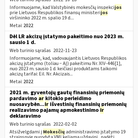
Informuojame, kad Valstybinės mokesčių inspekci
jos
prie Lietuvos Respublikos finansų ministeri
jos
viršininko 2022 m. spalio 19 d....
Metai:
2022
Dėl LR akcizų įstatymo pakeitimo nuo 2023 m.
sausio 1 d.
Web turinio sąrašas
2022-11-23
Informuojame, kad, vadovaujantis Lietuvos Respublikos
akcizų įstatymo (toliau − AĮ) pakeitimu Nr. XIV-446[1],
nuo 2023 m. sausio 1 d. keičiasi produktams taikomi
akcizų tarifai: Eil. Nr. Akcizais...
Metai:
2022
2021 m. gyventojų gautų finansinių priemonių
pardavimo
ar
kitokio perleidimo
nuosavybėn...
ir
išvestinių finansinių priemonių
realizavimo pajamų apmokestinimo
ir
deklaravimo
Web turinio sąrašas
2022-02-02
Atsižvelgdami į
Mokesčių
administravimo įstatymo 19
straipsnyje nurodytą VMI keliamą uždavinį „padėti