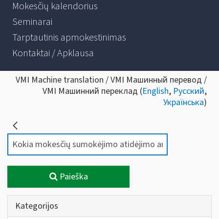
Mokesčių kalendorius
Seminarai
Tarptautinis apmokestinimas
Kontaktai / Apklausa
VMI Machine translation / VMI Машинный перевод /
VMI Машинний переклад (
English
,
Русский
,
Українська
)
Paieška
Kategorijos