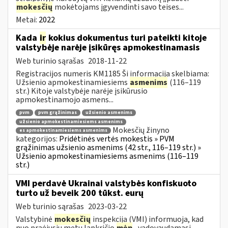
mokesčių
mokėtojams įgyvendinti savo teises...
Metai:
2022
Kada
ir
kokius dokumentus turi pateikti kitoje
valstybėje narėje įsikūręs apmokestinamasis
Web turinio sąrašas
2018-11-22
Registracijos numeris KM1185 Ši informacija skelbiama:
Užsienio apmokestinamiesiems
asmenims
(116–119
str.) Kitoje valstybėje narėje įsikūrusio
apmokestinamojo asmens...
pvm
pvm grąžinimas
užsienio asmenims
užsienio apmokestinamiesiems asmenims
Mokesčių žinyno
es apmokestinamiesiems asmenims
kategorijos:
Pridėtinės vertės mokestis » PVM
grąžinimas užsienio asmenims (42 str., 116–119 str.) »
Užsienio apmokestinamiesiems asmenims (116–119
str.)
VMI perdavė Ukrainai valstybės konfiskuoto
turto už beveik 200 tūkst. eurų
Web turinio sąrašas
2023-03-22
Valstybinė
mokesčių
inspekcija (VMI) informuoja, kad
nuo praėjusių metų lapkričio
mėn
., vadovaudamasi