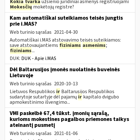
Kokia
tvarka
užsienio juridiniai asmenys registruojami
Mokesčių
mokėtojų registre?
Kam automatiškai suteikiamos teisės jungtis
prie i.MAS?
Web turinio sąrašas
2021-04-30
Automatiškai i.MAS atstovavimo teisės suteikiamos:
save atstovaujantiems
fiziniams
asmenims
;
fiziniams
...
DUK:
DUK - Apie i.MAS
Dėl Baltarusijos įmonės nuolatinės buveinės
Lietuvoje
Web turinio sąrašas
2020-10-13
Lietuvos Respublikos
ir
Baltarusijos Respublikos
sudarytoje sutartyje dėl pajamų
ir
kapitalo dvigubo
apmokestinimo išvengimo...
VMI paskelbė 67,4 tūkst. įmonių sąrašą,
kurioms mokestines pagalbos priemones taikys
ateinantį pusmetį
Web turinio sąrašas
2021-01-06