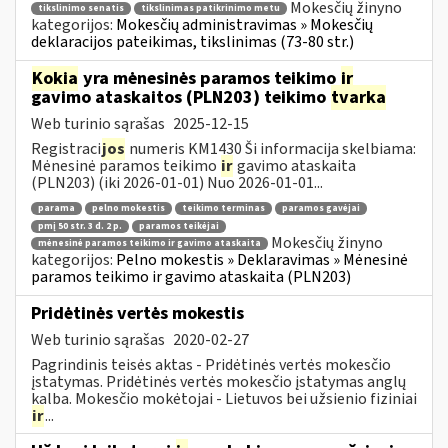
Mokesčių žinyno
tikslinimo senatis
tikslinimas patikrinimo metu
kategorijos:
Mokesčių administravimas » Mokesčių
deklaracijos pateikimas, tikslinimas (73-80 str.)
Kokia
yra mėnesinės paramos teikimo
ir
gavimo ataskaitos (PLN203) teikimo
tvarka
Web turinio sąrašas
2025-12-15
Registraci
jos
numeris KM1430 Ši informacija skelbiama:
Mėnesinė paramos teikimo
ir
gavimo ataskaita
(PLN203) (iki 2026-01-01) Nuo 2026-01-01...
parama
pelno mokestis
teikimo terminas
paramos gavėjai
pmį 50 str. 3 d. 2 p.
paramos teikėjai
Mokesčių žinyno
mėnesinė paramos teikimo ir gavimo ataskaita
kategorijos:
Pelno mokestis » Deklaravimas » Mėnesinė
paramos teikimo ir gavimo ataskaita (PLN203)
Pridėtinės vertės mokestis
Web turinio sąrašas
2020-02-27
Pagrindinis teisės aktas - Pridėtinės vertės mokesčio
įstatymas. Pridėtinės vertės mokesčio įstatymas anglų
kalba. Mokesčio mokėtojai - Lietuvos bei užsienio fiziniai
ir
...