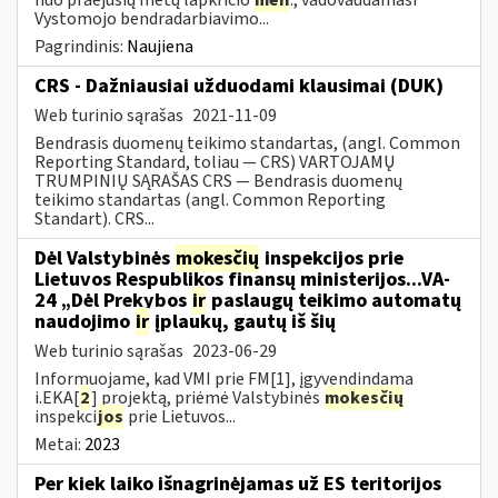
Vystomojo bendradarbiavimo...
Pagrindinis:
Naujiena
CRS - Dažniausiai užduodami klausimai (DUK)
Web turinio sąrašas
2021-11-09
Bendrasis duomenų teikimo standartas, (angl. Common
Reporting Standard, toliau — CRS) VARTOJAMŲ
TRUMPINIŲ SĄRAŠAS CRS — Bendrasis duomenų
teikimo standartas (angl. Common Reporting
Standart). CRS...
Dėl Valstybinės
mokesčių
inspekcijos prie
Lietuvos Respublikos finansų ministerijos...VA-
24 „Dėl Prekybos
ir
paslaugų teikimo automatų
naudojimo
ir
įplaukų, gautų iš šių
Web turinio sąrašas
2023-06-29
Informuojame, kad VMI prie FM[1], įgyvendindama
i.EKA[
2
] projektą, priėmė Valstybinės
mokesčių
inspekci
jos
prie Lietuvos...
Metai:
2023
Per kiek laiko išnagrinėjamas už ES teritorijos