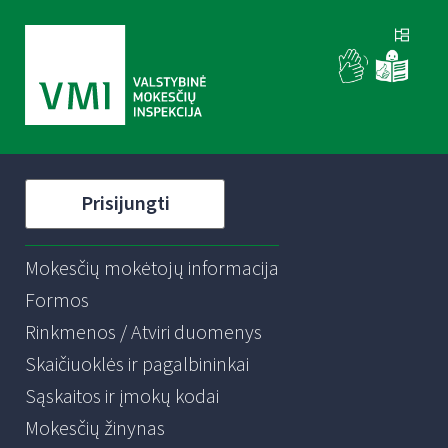
Prisijungti
Mokesčių mokėtojų informacija
Formos
Rinkmenos / Atviri duomenys
Skaičiuoklės ir pagalbininkai
Sąskaitos ir įmokų kodai
Mokesčių žinynas