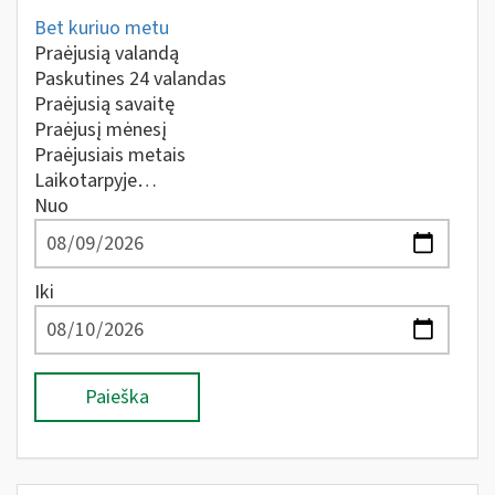
Bet kuriuo metu
Praėjusią valandą
Paskutines 24 valandas
Praėjusią savaitę
Praėjusį mėnesį
Praėjusiais metais
Laikotarpyje…
Nuo
Iki
Paieška