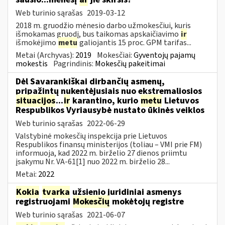
Web turinio sąrašas
2019-03-12
2018 m. gruodžio mėnesio darbo užmokesčiui, kuris
išmokamas gruodį, bus taikomas apskaičiavimo
ir
išmokėjimo
metu
galiojantis 15 proc. GPM tarifas...
Metai (Archyvas):
2019
Mokesčiai:
Gyventojų pajamų
mokestis
Pagrindinis:
Mokesčių pakeitimai
Dėl Savarankiškai dirbančių asmenų,
pripažintų nukentėjusiais nuo ekstremaliosios
situacijos
...
ir
karantino, kurio
metu
Lietuvos
Respublikos Vyriausybė nustato ūkinės veiklos
Web turinio sąrašas
2022-06-29
Valstybinė mokesčių inspekcija prie Lietuvos
Respublikos finansų ministerijos (toliau – VMI prie FM)
informuoja, kad 2022 m. birželio 27 dienos priimtu
įsakymu Nr. VA-61[1] nuo 2022 m. birželio 28...
Metai:
2022
Kokia
tvarka
užsienio juridiniai asmenys
registruojami
Mokesčių
mokėtojų registre
Web turinio sąrašas
2021-06-07