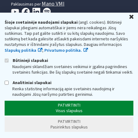
Mano VMI
Paklausimas per
U
Šioje svetainėje naudojami slapukai
(angl. cookies). Būtinieji
slapukai įdiegiami automatiškai ir jiems nėra reikalingas Jūsų
sutikimas. Taip pat galite sutikti ir su kitų slapukų naudojimu. Savo
sutikimą bet kada galėsite atšaukti pakeisdami interneto naršyklės
nustatymus ir ištrindami įrašytus slapukus. Daugiau informacijos
Valstybinė mokesčių inspekcija prie Lietuvos
Slapukų politika
;
Privatumo politika.
Respublikos finansų ministerijos
Būtinieji slapukai
Biudžetinė įstaiga. Juridinio asmens kodas — 188659752,
Naudojami sklandžiam svetainės veikimui ir įgalina pagrindines
adresas: Vasario 16-osios g. 14, 01107 Vilnius, Lietuva, el.paštas:
svetainės funkcijas. Be šių slapukų svetainė negali tinkamai veikti.
vmi@vmi.lt
, E. pristatymo dėžutės adresas 188659752
Duomenys apie Valstybinę mokesčių inspekciją prie Lietuvos
Analitiniai slapukai
Respublikos finansų ministerijos kaupiami ir saugomi Juridinių
Renka statistinę informaciją apie svetainės naudojimą ir
asmenų registre
naudojami Jūsų naršymo patirties gerinimui.
PATVIRTINTI
Visus slapukus
PATVIRTINTI
Pasirinktus slapukus