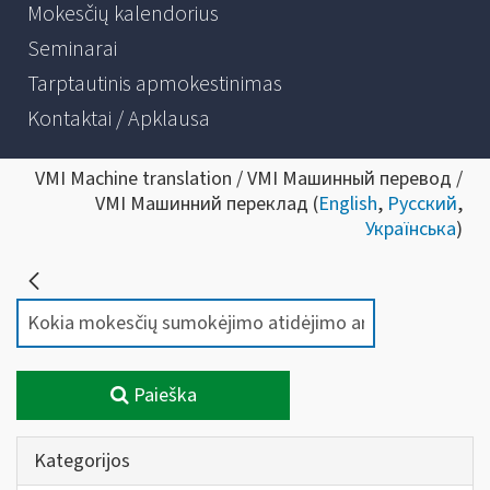
Mokesčių kalendorius
Seminarai
Tarptautinis apmokestinimas
Kontaktai / Apklausa
VMI Machine translation / VMI Машинный перевод /
VMI Машинний переклад (
English
,
Русский
,
Українська
)
Paieška
Kategorijos