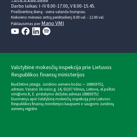
Darbo laikas: I-IV 8.00-17.00, V 8.00-15.45.
Prieššventinę dieną - viena valanda trumpiau.
Kiekvieno mėnesio antrą penktadienį 8.00 val. - 12.00 val.
Mano VMI
Paklausimas per
Valstybinė mokesčių inspekcija prie Lietuvos
Respublikos finansų ministerijos
Biudžetinė įstaiga. Juridinio asmens kodas — 188659752,
adresas: Vasario 16-osios g. 14, 01107 Vilnius, Lietuva, el.paštas:
vmi@vmi.lt
, E. pristatymo dėžutės adresas 188659752
Duomenys apie Valstybinę mokesčių inspekciją prie Lietuvos
Respublikos finansų ministerijos kaupiami ir saugomi Juridinių
asmenų registre