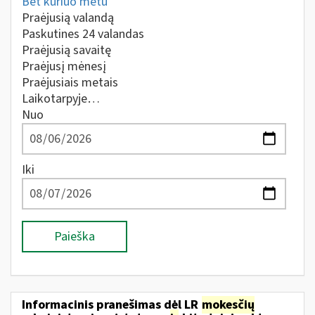
Bet kuriuo metu
Praėjusią valandą
Paskutines 24 valandas
Praėjusią savaitę
Praėjusį mėnesį
Praėjusiais metais
Laikotarpyje…
Nuo
Iki
Paieška
Informacinis pranešimas dėl LR
mokesčių