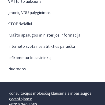
VMI turto aukcionai
Įmonių VDU palyginimas
STOP šešėliui
Krašto apsaugos ministerijos informacija
Interneto svetainės atitikties paraiška
Ieškome turto savininkų
Nuorodos
Konsultacijos mokesčių klausimais ir paslaugos
gyventojams:
+370 5 260 5060