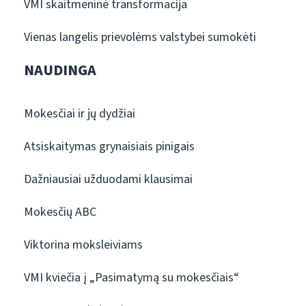
VMI skaitmeninė transformacija
Vienas langelis prievolėms valstybei sumokėti
NAUDINGA
Mokesčiai ir jų dydžiai
Atsiskaitymas grynaisiais pinigais
Dažniausiai užduodami klausimai
Mokesčių ABC
Viktorina moksleiviams
VMI kviečia į „Pasimatymą su mokesčiais“