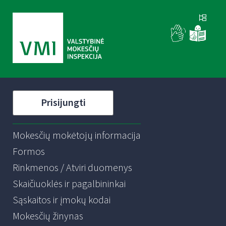
Prisijungti
Mokesčių mokėtojų informacija
Formos
Rinkmenos / Atviri duomenys
Skaičiuoklės ir pagalbininkai
Sąskaitos ir įmokų kodai
Mokesčių žinynas