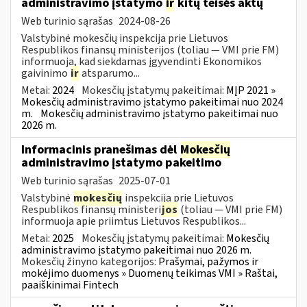
administravimo įstatymo
ir
kitų teisės aktų
Web turinio sąrašas
2024-08-26
Valstybinė mokesčių inspekcija prie Lietuvos
Respublikos finansų ministerijos (toliau — VMI prie FM)
informuoja, kad siekdamas įgyvendinti Ekonomikos
gaivinimo
ir
atsparumo...
Metai:
2024
Mokesčių įstatymų pakeitimai:
MĮP 2021 »
Mokesčių administravimo įstatymo pakeitimai nuo 2024
m.
Mokesčių administravimo įstatymo pakeitimai nuo
2026 m.
Informacinis pranešimas dėl
Mokesčių
administravimo įstatymo pakeitimo
Web turinio sąrašas
2025-07-01
Valstybinė
mokesčių
inspekcija prie Lietuvos
Respublikos finansų ministeri
jos
(toliau — VMI prie FM)
informuoja apie priimtus Lietuvos Respublikos...
Metai:
2025
Mokesčių įstatymų pakeitimai:
Mokesčių
administravimo įstatymo pakeitimai nuo 2026 m.
Mokesčių žinyno kategorijos:
Prašymai, pažymos ir
mokėjimo duomenys » Duomenų teikimas VMI » Raštai,
paaiškinimai Fintech