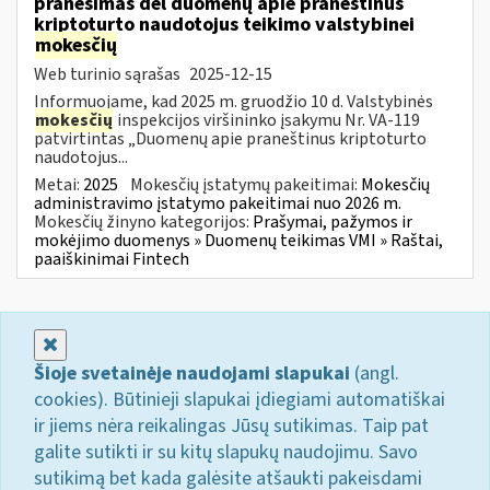
pranešimas dėl duomenų apie praneštinus
kriptoturto naudotojus teikimo valstybinei
mokesčių
Web turinio sąrašas
2025-12-15
Informuojame, kad 2025 m. gruodžio 10 d. Valstybinės
mokesčių
inspekcijos viršininko įsakymu Nr. VA-119
patvirtintas „Duomenų apie praneštinus kriptoturto
naudotojus...
Metai:
2025
Mokesčių įstatymų pakeitimai:
Mokesčių
administravimo įstatymo pakeitimai nuo 2026 m.
Mokesčių žinyno kategorijos:
Prašymai, pažymos ir
mokėjimo duomenys » Duomenų teikimas VMI » Raštai,
paaiškinimai Fintech
Uždaryti
Šioje svetainėje naudojami slapukai
(angl.
cookies). Būtinieji slapukai įdiegiami automatiškai
ir jiems nėra reikalingas Jūsų sutikimas. Taip pat
galite sutikti ir su kitų slapukų naudojimu. Savo
sutikimą bet kada galėsite atšaukti pakeisdami