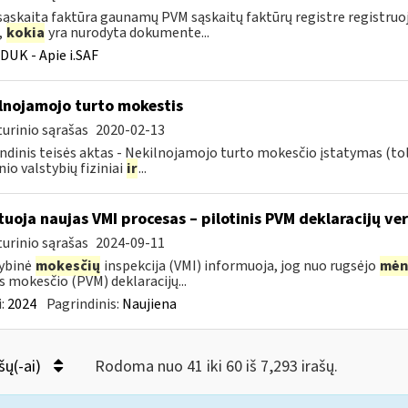
ąskaita faktūra gaunamų PVM sąskaitų faktūrų registre registru
,
kokia
yra nurodyta dokumente...
DUK - Apie i.SAF
lnojamojo turto mokestis
urinio sąrašas
2020-02-13
ndinis teisės aktas - Nekilnojamojo turto mokesčio įstatymas (to
nio valstybių fiziniai
ir
...
tuoja naujas VMI procesas – pilotinis PVM deklaracijų ver
urinio sąrašas
2024-09-11
ybinė
mokesčių
inspekcija (VMI) informuoja, jog nuo rugsėjo
mėn
s mokesčio (PVM) deklaracijų...
:
2024
Pagrindinis:
Naujiena
šų(-ai)
Rodoma nuo 41 iki 60 iš 7,293 irašų.