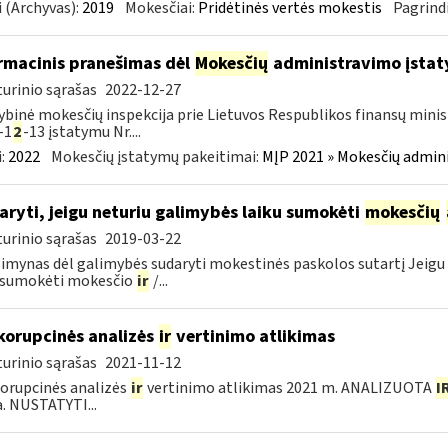
 (Archyvas):
2019
Mokesčiai:
Pridėtinės vertės mokestis
Pagrindi
rmacinis pranešimas dėl
Mokesčių
administravimo įstaty
urinio sąrašas
2022-12-27
ybinė mokesčių inspekcija prie Lietuvos Respublikos finansų minist
-1
2
-13 įstatymu Nr....
:
2022
Mokesčių įstatymų pakeitimai:
MĮP 2021 » Mokesčių admin
aryti, jeigu neturiu galimybės laiku sumokėti
mokesčių
urinio sąrašas
2019-03-22
imynas dėl galimybės sudaryti mokestinės paskolos sutartį Jeigu 
u sumokėti mokesčio
ir
/...
korupcinės analizės
ir
vertinimo atlikimas
urinio sąrašas
2021-11-12
orupcinės analizės
ir
vertinimo atlikimas 2021 m. ANALIZUOTA
I
a. NUSTATYTI...