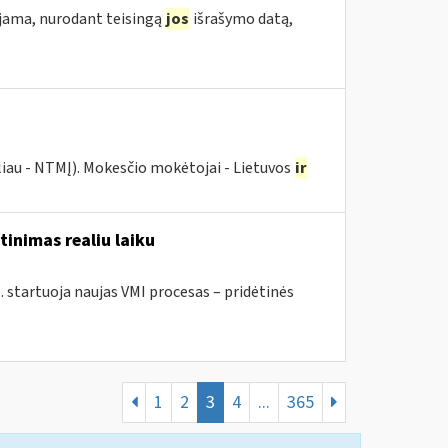
ojama, nurodant teisingą
jos
išrašymo datą,
liau - NTMĮ). Mokesčio mokėtojai - Lietuvos
ir
tinimas realiu laiku
. startuoja naujas VMI procesas – pridėtinės
1
2
3
4
...
365