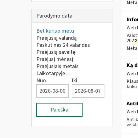
Metai
Parodymo data
Info
Web t
Bet kuriuo metu
Valst
Praėjusią valandą
202
2
Paskutines 24 valandas
Metai
Praėjusią savaitę
Praėjusį mėnesį
Ką d
Praėjusiais metais
Laikotarpyje…
Web t
Nuo
Iki
Klaus
laik
Anti
Paieška
Web t
Antik
veikl