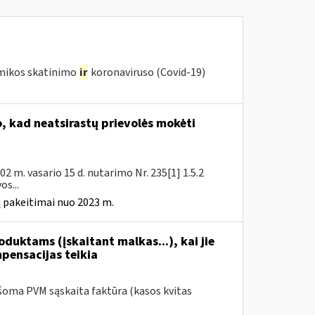
omikos skatinimo
ir
koronaviruso (Covid-19)
 kad neatsirastų prievolės mokėti
 m. vasario 15 d. nutarimo Nr. 235[1] 1.5.2
s...
 pakeitimai nuo 2023 m.
duktams (įskaitant malkas...), kai jie
mpensacijas teikia
šoma PVM sąskaita faktūra (kasos kvitas