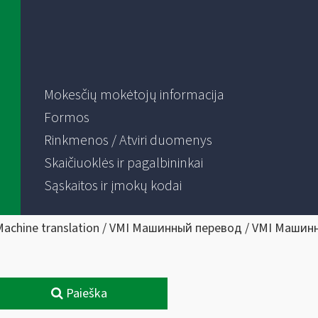
Mokesčių mokėtojų informacija
Formos
Rinkmenos / Atviri duomenys
Skaičiuoklės ir pagalbininkai
Sąskaitos ir įmokų kodai
Machine translation / VMI Машинный перевод / VMI Машин
Paieška