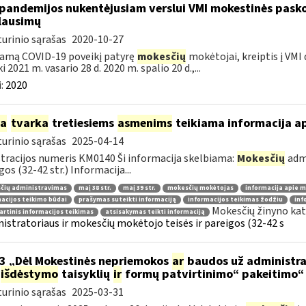
pandemijos nukentėjusiam verslui VMI mokestinės pask
lausimų
urinio sąrašas
2020-10-27
amą COVID-19 poveikį patyrę
mokesčių
mokėtojai, kreiptis į VMI
ki 2021 m. vasario 28 d. 2020 m. spalio 20 d.,...
:
2020
ia
tvarka
tretiesiems
asmenims
teikiama informacija a
urinio sąrašas
2025-04-14
tracijos numeris KM0140 Ši informacija skelbiama:
Mokesčių
admi
gos (32-42 str.) Informacija...
čių administravimas
maį 38 str.
maį 39 str.
mokesčių mokėtojas
informacija apie 
acijos teikimo būdai
prašymas suteikti informaciją
informacijos teikimas žodžiu
inf
Mokesčių žinyno kat
rtinis informacijos teikimas
atsisakymas teikti informaciją
istratoriaus ir mokesčių mokėtojo teisės ir pareigos (32-42 s
3 „Dėl Mokestinės nepriemokos
ar
baudos už administra
išdėstymo
taisyklių
ir
formų patvirtinimo“ pakeitimo“
urinio sąrašas
2025-03-31