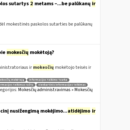
olos sutartys
2
metams –...be palūkanų
ir
 dėl mokestinės paskolos sutarties be palūkanų
pie
mokesčių
mokėtoją?
nistratoriaus ir
mokesčių
mokėtojo teisės ir
mokesčių mokėtoją
informacijos teikimo tvarka
ormacijos teikimas raštu
vienkartinis informacijos teikimas
egorijos:
Mokesčių administravimas » Mokesčių
cinį nusižengimą mokėjimo...
atidėjimo
ir