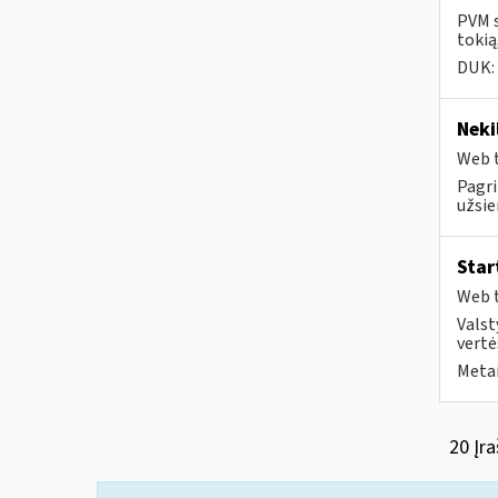
PVM s
tokią
DUK:
Neki
Web t
Pagri
užsie
Star
Web t
Valst
vertė
Metai
20 Įra