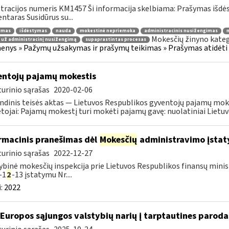
tracijos numeris KM1457 Ši informacija skelbiama: Prašymas išdė
taras Susidūrus su...
jimas
išdėstymas
nauda
mokestinė nepriemoka
administracinis nusižengimas
m
Mokesčių žinyno kateg
 už administracinį nusižengimą
supaprastintas procesas
nys » Pažymų užsakymas ir prašymų teikimas » Prašymas atidėti
ntojų pajamų mokestis
urinio sąrašas
2020-02-06
ndinis teisės aktas — Lietuvos Respublikos gyventojų pajamų mok
ojai: Pajamų mokestį turi mokėti pajamų gavę: nuolatiniai Lietuvos
rmacinis pranešimas dėl
Mokesčių
administravimo įstaty
urinio sąrašas
2022-12-27
ybinė mokesčių inspekcija prie Lietuvos Respublikos finansų minist
-1
2
-13 įstatymu Nr....
:
2022
 Europos sąjungos valstybių narių į tarptautines paroda