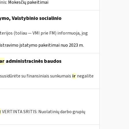
nis:
Mokesčių pakeitimai
mo, Valstybinio socialinio
erijos (toliau — VMI prie FM) informuoja, jog
istravimo įstatymo pakeitimai nuo 2023 m.
ar
administracinės baudos
susidūrėte su finansiniais sunkumais
ir
negalite
R
VERTINTA SRITIS: Nuolatinių darbo grupių