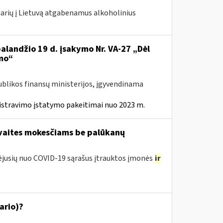
 narių į Lietuvą atgabenamus alkoholinius
balandžio 19 d. įsakymo Nr. VA-27 „Dėl
mo“
ublikos finansų ministerijos, įgyvendinama
istravimo įstatymo pakeitimai nuo 2023 m.
avaites mokesčiams be palūkanų
tėjusių nuo COVID-19 sąrašus įtrauktos įmonės
ir
ario)?