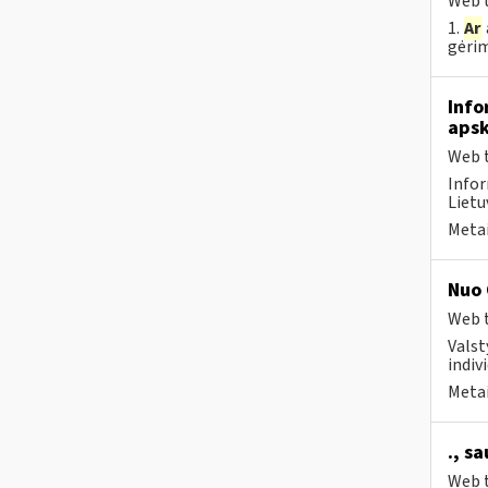
Web t
1.
Ar
gėrim
Info
apsk
Web t
Infor
Lietu
Metai
Nuo 
Web t
Valst
indivi
Metai
., s
Web t