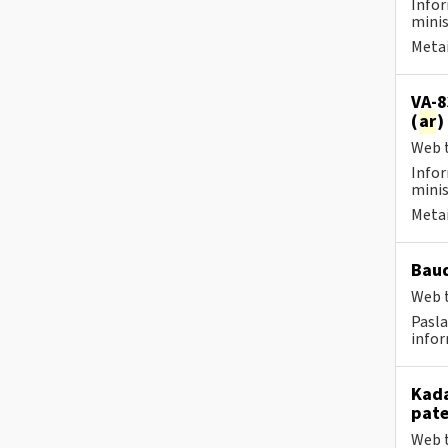
Infor
minis
Metai
VA-8
(
ar
)
Web t
Infor
minis
Metai
Baud
Web t
Pasla
infor
Kada
pat
Web t