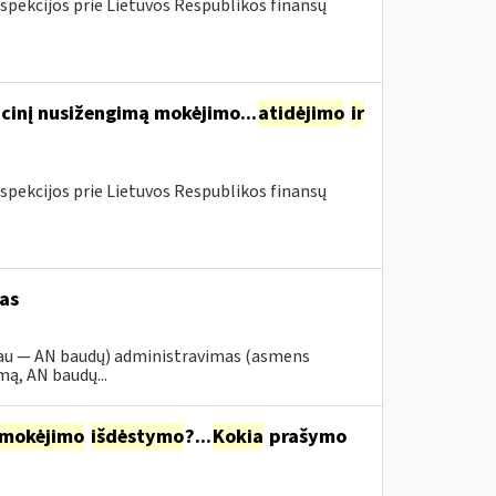
spekcijos prie Lietuvos Respublikos finansų
cinį nusižengimą mokėjimo...
atidėjimo
ir
spekcijos prie Lietuvos Respublikos finansų
as
iau — AN baudų) administravimas (asmens
ą, AN baudų...
mokėjimo
išdėstymo
?...
Kokia
prašymo