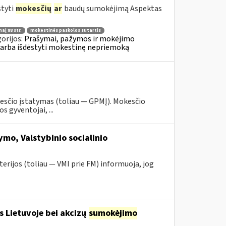
styti
mokesčių
ar
baudų sumokėjimą Aspektas
aį 88 str.
mokestinės paskolos sutartis
orijos:
Prašymai, pažymos ir mokėjimo
 arba išdėstyti mokestinę nepriemoką
esčio įstatymas (toliau — GPMĮ). Mokesčio
 gyventojai, ...
mo, Valstybinio socialinio
erijos (toliau — VMI prie FM) informuoja, jog
s Lietuvoje bei akcizų
sumokėjimo