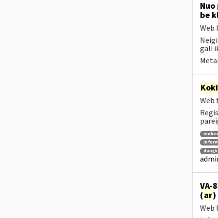
Nuo 
be k
Web t
Neigi
gali i
Metai
Kok
Web t
Regis
parei
mokes
inform
daugka
admin
VA-8
(
ar
)
Web t