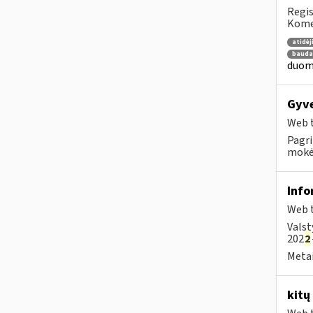
Regis
Komen
atidė
bauda
duome
Gyve
Web t
Pagri
mokėt
Info
Web t
Valst
202
2
Metai
kitų