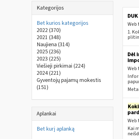
Kategorijos
DUK 
Bet kurios kategorijos
Web t
2022
(370)
1. Ko
2021
(348)
pliti
Naujiena
(314)
2025
(236)
Dėl 
2023
(225)
impo
Viešieji pirkimai
(224)
Web t
2024
(221)
Infor
Gyventojų pajamų mokestis
papun
(151)
Metai
Kok
par
Aplankai
Web t
Bet kurį aplanką
Kai 
neišd