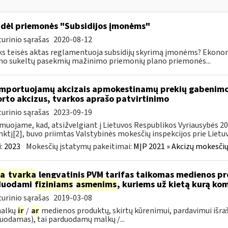
dėl priemonės "Subsidijos įmonėms"
urinio sąrašas
2020-08-12
ks teisės aktas reglamentuoja subsidijų skyrimą įmonėms? Ekon
mo sukeltų pasekmių mažinimo priemonių plano priemonės...
importuojamų akcizais apmokestinamų prekių gabenimo,
rto akcizus, tvarkos aprašo patvirtinimo
urinio sąrašas
2023-09-19
muojame, kad, atsižvelgiant į Lietuvos Respublikos Vyriausybės 2002
ktį[2], buvo priimtas Valstybinės mokesčių inspekcijos prie Lietuvo
:
2023
Mokesčių įstatymų pakeitimai:
MĮP 2021 » Akcizų mokesčių
ia
tvarka
lengvatinis PVM tarifas taikomas medienos pro
duodami
fiziniams
asmenims
, kuriems už kietą kurą ko
urinio sąrašas
2019-03-08
malkų
ir
/
ar
medienos produktų, skirtų kūrenimui, pardavimui išra
uodamas), tai parduodamų malkų /...