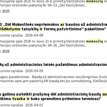
muojame apie 2025 m. kovo 26 d. priimtą Valstybinės
mokesčių
in
terijos viršininko įsakymą Nr. VA-23 „Dėl Valstybinės...
:
2025
3 „Dėl Mokestinės nepriemokos
ar
baudos už administra
išdėstymo
taisyklių
ir
formų patvirtinimo“ pakeitimo“
urinio sąrašas
2026-04-08
muojame apie 2026 m. kovo 31 d. priimtą Valstybinės
mokesčių
in
terijos viršininko įsakymą Nr. VA-26 „Dėl Valstybinės...
:
2026
ų už administracinius teisės pažeidimus administravim
urinio sąrašas
2020-04-09
ugos pavadinimas - Baudų už administracinius nusižengimus (tol
mavimas apie jam paskirtą AN baudą bei jos sumokėjimą, išieškojim
 galima pateikti prašymą dėl administracinių baudų
su
eikimo
tvarka
ir
koks sprendimo priėmimo terminas?
urinio sąrašas
2026-04-01