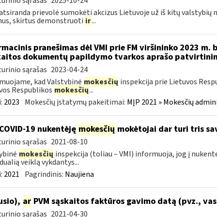
urinio sąrašas
2025-10-24
atsiranda prievolė sumokėti akcizus Lietuvoje už iš kitų valstybių
us, skirtus demonstruoti
ir
...
rmacinis pranešimas dėl VMI prie FM viršininko 2023 m. 
aitos dokumentų papildymo tvarkos aprašo patvirtini
urinio sąrašas
2023-04-24
muojame, kad Valstybinė
mokesčių
inspekcija prie Lietuvos Resp
vos Respublikos
mokesčių
...
:
2023
Mokesčių įstatymų pakeitimai:
MĮP 2021 » Mokesčių admin
COVID-19 nukentėję
mokesčių
mokėtojai dar turi tris s
urinio sąrašas
2021-08-10
ybinė
mokesčių
inspekcija (toliau – VMI) informuoja, jog į nuken
dualią veiklą vykdantys...
:
2021
Pagrindinis:
Naujiena
ausio),
ar
PVM sąskaitos faktūros gavimo datą (pvz., vas
urinio sąrašas
2021-04-30