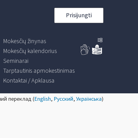
Prisijungti
Mokesčių žinynas
Mokesčių kalendorius
Seminarai
Tarptautinis apmokestinimas
Kontaktai / Apklausa
ний переклад (
English
,
Русский
,
Українська
)