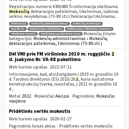
Registracijos numeris KM0480 Ši informacija skelbiama:
Mokesčių
deklaracijos pateikimas, tikslinimas, laikinas
veiklos nevykdymas (73-80 str.) Deklaracija tikslinama...
deklaracija
mokesčių administravimas
mokesčių mokėtojas
maį 80 str.
deklaracijos tikslinimas
deklaracijos tikslinimo terminas
Mokesčių žinyno
tikslinimo senatis
tikslinimas patikrinimo metu
kategorijos:
Mokesčių administravimas » Mokesčių
deklaracijos pateikimas, tikslinimas (73-80 str.)
Dėl VMI prie FM viršininko 2010 m. rugpjūčio
2
d. įsakymo Nr. VA-88 pakeitimo
Web turinio sąrašas
2022-07-11
Informuojame, kad, atsižvelgdami į 2019 m. gruodžio 19
d. Tarybos direktyvos (ES) 2020/26
2
, kuria nustatoma
bendroji akcizų tvarka, nuostatas, į 2021 m. gruodžio 16
d....
Metai:
2022
Mokesčiai:
Akcizai
Pagrindinis:
Mokesčio
naujiena
Pridėtinės vertės mokestis
Web turinio sąrašas
2020-02-27
Pagrindinis teisės aktas - Pridėtinės vertės mokesčio