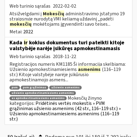
Web turinio sąrašas
2022-02-02
Atsižvelgdami į
Mokesčių
administravimo įstatymo 19
straipsnyje nurodytą VMI keliamą uždavinį „padėti
mokesčių
mokėtojams įgyvendinti savo teises...
Metai:
2022
Kada
ir
kokius dokumentus turi pateikti kitoje
valstybėje narėje įsikūręs apmokestinamasis
Web turinio sąrašas
2018-11-22
Registracijos numeris KM1185 Ši informacija skelbiama:
Užsienio apmokestinamiesiems
asmenims
(116–119
str.) Kitoje valstybėje narėje įsikūrusio
apmokestinamojo asmens...
pvm
pvm grąžinimas
užsienio asmenims
užsienio apmokestinamiesiems asmenims
Mokesčių žinyno
es apmokestinamiesiems asmenims
kategorijos:
Pridėtinės vertės mokestis » PVM
grąžinimas užsienio asmenims (42 str., 116–119 str.) »
Užsienio apmokestinamiesiems asmenims (116–119
str.)