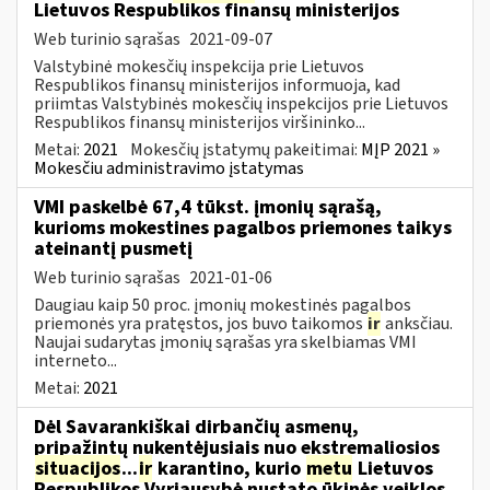
Lietuvos Respublikos finansų ministerijos
Web turinio sąrašas
2021-09-07
Valstybinė mokesčių inspekcija prie Lietuvos
Respublikos finansų ministerijos informuoja, kad
priimtas Valstybinės mokesčių inspekcijos prie Lietuvos
Respublikos finansų ministerijos viršininko...
Metai:
2021
Mokesčių įstatymų pakeitimai:
MĮP 2021 »
Mokesčiu administravimo įstatymas
VMI paskelbė 67,4 tūkst. įmonių sąrašą,
kurioms mokestines pagalbos priemones taikys
ateinantį pusmetį
Web turinio sąrašas
2021-01-06
Daugiau kaip 50 proc. įmonių mokestinės pagalbos
priemonės yra pratęstos, jos buvo taikomos
ir
anksčiau.
Naujai sudarytas įmonių sąrašas yra skelbiamas VMI
interneto...
Metai:
2021
Dėl Savarankiškai dirbančių asmenų,
pripažintų nukentėjusiais nuo ekstremaliosios
situacijos
...
ir
karantino, kurio
metu
Lietuvos
Respublikos Vyriausybė nustato ūkinės veiklos