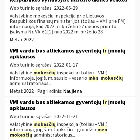
Web turinio sąrašas
2022-06-29
Valstybinė mokesčių inspekcija prie Lietuvos
Respublikos finansų ministerijos (toliau – VMI prie FM)
informuoja, kad 2022 m. birželio 27 dienos priimtu
įsakymu Nr. VA-61[1] nuo 2022 m. birželio 28...
Metai:
2022
VMI vardu bus atliekamos gyventojų
ir
įmonių
apklausos
Web turinio sąrašas
2022-01-17
Valstybinė
mokesčių
inspekcija (toliau – VMI)
informuoja, jog š. m. sausio – vasario
mėn
.
mokesčių
administratoriaus...
Metai:
2022
Pagrindinis:
Naujiena
VMI vardu bus atliekamos gyventojų
ir
įmonių
apklausos
Web turinio sąrašas
2022-11-21
Valstybinė
mokesčių
inspekcija (toliau – VMI)
informuoja, jog š. m. lapkričio – gruodžio
mėn
.
mokesčių
administratoriaus...