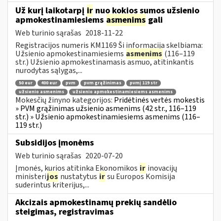
Už kurį laikotarpį
ir
nuo kokios sumos užsienio
apmokestinamiesiems
asmenims
gali
Web turinio sąrašas
2018-11-22
Registracijos numeris KM1169 Ši informacija skelbiama:
Užsienio apmokestinamiesiems
asmenims
(116–119
str.) Užsienio apmokestinamasis asmuo, atitinkantis
nurodytas sąlygas,...
50 eur
400 eur
pvm
pvm grąžinimas
pvmį 119 str
užsienio asmenims
užsienio apmokestinamiesiems asmenims
Mokesčių žinyno kategorijos:
Pridėtinės vertės mokestis
» PVM grąžinimas užsienio asmenims (42 str., 116–119
str.) » Užsienio apmokestinamiesiems asmenims (116–
119 str.)
Subsidijos įmonėms
Web turinio sąrašas
2020-07-20
Įmonės, kurios atitinka Ekonomikos
ir
inovacijų
ministeri
jos
nustatytus
ir
su Europos Komisija
suderintus kriterijus,...
Akcizais apmokestinamų prekių sandėlio
steigimas, registravimas