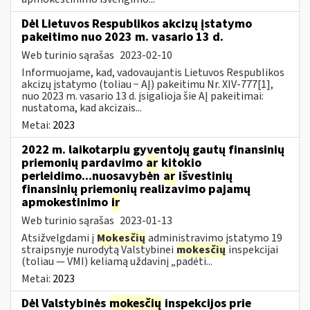
Dėl Lietuvos Respublikos akcizų įstatymo
pakeitimo nuo 2023 m. vasario 13 d.
Web turinio sąrašas
2023-02-10
Informuojame, kad, vadovaujantis Lietuvos Respublikos
akcizų įstatymo (toliau − AĮ) pakeitimu Nr. XIV-777[1],
nuo 2023 m. vasario 13 d. įsigalioja šie AĮ pakeitimai:
nustatoma, kad akcizais...
Metai:
2023
2022 m. laikotarpiu gyventojų gautų finansinių
priemonių pardavimo
ar
kitokio
perleidimo...nuosavybėn
ar
išvestinių
finansinių priemonių realizavimo pajamų
apmokestinimo
ir
Web turinio sąrašas
2023-01-13
Atsižvelgdami į
Mokesčių
administravimo įstatymo 19
straipsnyje nurodytą Valstybinei
mokesčių
inspekcijai
(toliau — VMI) keliamą uždavinį „padėti...
Metai:
2023
Dėl Valstybinės
mokesčių
inspekcijos prie