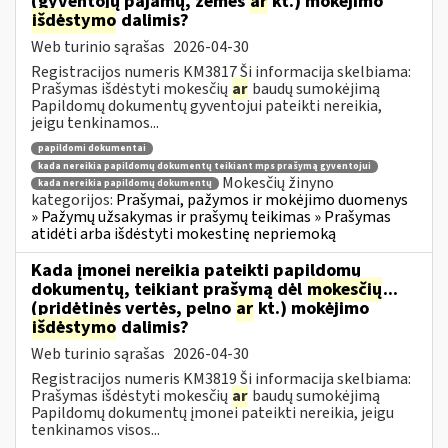
(gyventojų pajamų, žemės
ar
kt.) mokėjimo
išdėstymo
dalimis?
Web turinio sąrašas
2026-04-30
Registracijos numeris KM3817 Ši informacija skelbiama:
Prašymas išdėstyti mokesčių
ar
baudų sumokėjimą
Papildomų dokumentų gyventojui pateikti nereikia,
jeigu tenkinamos...
papildomi dokumentai
kada nereikia papildomų dokumentų teikiant mps prašymą gyventojui
Mokesčių žinyno
kada nereikia papildomų dokumentų
kategorijos:
Prašymai, pažymos ir mokėjimo duomenys
» Pažymų užsakymas ir prašymų teikimas » Prašymas
atidėti arba išdėstyti mokestinę nepriemoką
Kada įmonei nereikia pateikti papildomų
dokumentų, teikiant prašymą dėl
mokesčių
...
(pridėtinės vertės, pelno
ar
kt.) mokėjimo
išdėstymo
dalimis?
Web turinio sąrašas
2026-04-30
Registracijos numeris KM3819 Ši informacija skelbiama:
Prašymas išdėstyti mokesčių
ar
baudų sumokėjimą
Papildomų dokumentų įmonei pateikti nereikia, jeigu
tenkinamos visos...