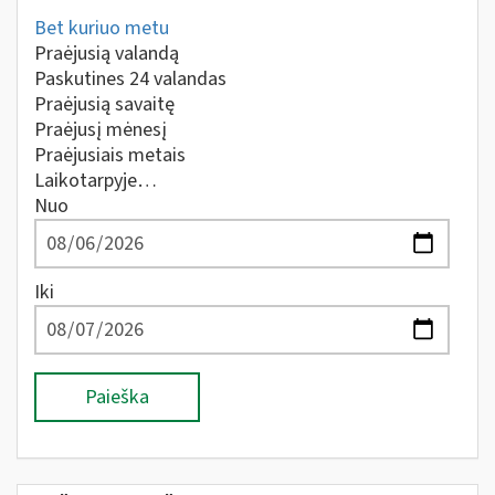
Bet kuriuo metu
Praėjusią valandą
Paskutines 24 valandas
Praėjusią savaitę
Praėjusį mėnesį
Praėjusiais metais
Laikotarpyje…
Nuo
Iki
Paieška