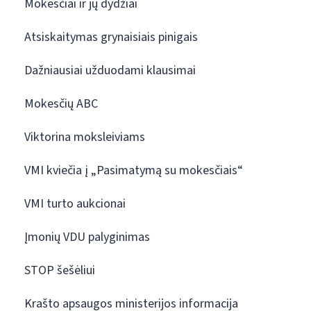
Mokesčiai ir jų dydžiai
Atsiskaitymas grynaisiais pinigais
Dažniausiai užduodami klausimai
Mokesčių ABC
Viktorina moksleiviams
VMI kviečia į „Pasimatymą su mokesčiais“
VMI turto aukcionai
Įmonių VDU palyginimas
STOP šešėliui
Krašto apsaugos ministerijos informacija