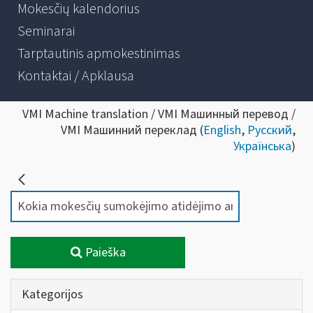
Mokesčių kalendorius
Seminarai
Tarptautinis apmokestinimas
Kontaktai / Apklausa
VMI Machine translation / VMI Машинный перевод /
VMI Машинний переклад (
English
,
Русский
,
Українська
)
Paieška
Kategorijos