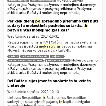
Mokesčių žinyno
fiziniai asmenys
ekstremali situacija
kategorijos:
Prašymai, pažymos ir mokėjimo duomenys
» Pažymų užsakymas ir prašymų teikimas » Prašymas
atidėti arba išdėstyti mokestinę nepriemoką
Per kiek dienų
po
sprendimo priėmimo turi būti
sudaryta mokestinės paskolos sutartis...
ir
patvirtintas mokėjimo grafikas?
Web turinio sąrašas
2024-10-31
Registracijos numeris KM1454 Ši informacija skelbiama:
Prašymas išdėstyti
mokesčių
ar
baudų sumokėjimą
Mokestinės paskolos sutartis – tai VMI...
paskola
mokestinė nepriemoka
maį 88 str.
Mokesčių žinyno
mokestinės paskolos sutartis
paskolos sudarymas
kategorijos:
Prašymai, pažymos ir mokėjimo duomenys
» Pažymų užsakymas ir prašymų teikimas » Prašymas
atidėti arba išdėstyti mokestinę nepriemoką
Dėl Baltarusijos įmonės nuolatinės buveinės
Lietuvoje
Web turinio sąrašas
2020-10-13
Lietuvos Respublikos
ir
Baltarusijos Respublikos
sudarytoje sutartyje dėl pajamų
ir
kapitalo dvigubo
apmokestinimo išvengimo...