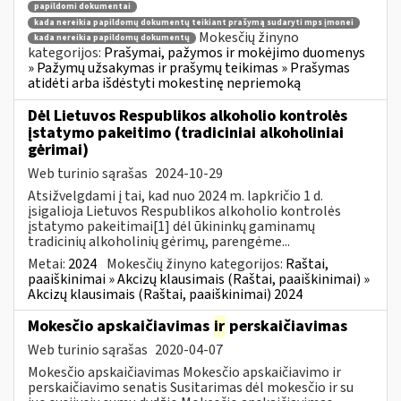
papildomi dokumentai
kada nereikia papildomų dokumentų teikiant prašymą sudaryti mps įmonei
Mokesčių žinyno
kada nereikia papildomų dokumentų
kategorijos:
Prašymai, pažymos ir mokėjimo duomenys
» Pažymų užsakymas ir prašymų teikimas » Prašymas
atidėti arba išdėstyti mokestinę nepriemoką
Dėl Lietuvos Respublikos alkoholio kontrolės
įstatymo pakeitimo (tradiciniai alkoholiniai
gėrimai)
Web turinio sąrašas
2024-10-29
Atsižvelgdami į tai, kad nuo 2024 m. lapkričio 1 d.
įsigalioja Lietuvos Respublikos alkoholio kontrolės
įstatymo pakeitimai[1] dėl ūkininkų gaminamų
tradicinių alkoholinių gėrimų, parengėme...
Metai:
2024
Mokesčių žinyno kategorijos:
Raštai,
paaiškinimai » Akcizų klausimais (Raštai, paaiškinimai) »
Akcizų klausimais (Raštai, paaiškinimai) 2024
Mokesčio apskaičiavimas
ir
perskaičiavimas
Web turinio sąrašas
2020-04-07
Mokesčio apskaičiavimas Mokesčio apskaičiavimo ir
perskaičiavimo senatis Susitarimas dėl mokesčio ir su