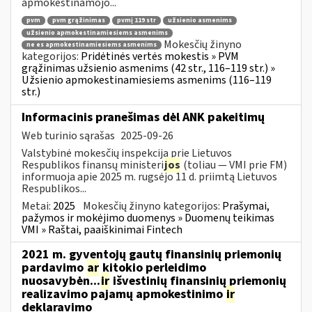
apmokestinamojo...
pvm
pvm grąžinimas
pvmį 119 str
užsienio asmenims
užsienio apmokestinamiesiems asmenims
Mokesčių žinyno
ne es apmokestinamiesiems asmenims
kategorijos:
Pridėtinės vertės mokestis » PVM
grąžinimas užsienio asmenims (42 str., 116–119 str.) »
Užsienio apmokestinamiesiems asmenims (116–119
str.)
Informacinis pranešimas dėl ANK pakeitimų
Web turinio sąrašas
2025-09-26
Valstybinė mokesčių inspekcija prie Lietuvos
Respublikos finansų ministeri
jos
(toliau — VMI prie FM)
informuoja apie 2025 m. rugsėjo 11 d. priimtą Lietuvos
Respublikos...
Metai:
2025
Mokesčių žinyno kategorijos:
Prašymai,
pažymos ir mokėjimo duomenys » Duomenų teikimas
VMI » Raštai, paaiškinimai Fintech
2021 m. gyventojų gautų finansinių priemonių
pardavimo
ar
kitokio perleidimo
nuosavybėn...
ir
išvestinių finansinių priemonių
realizavimo pajamų apmokestinimo
ir
deklaravimo