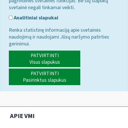
pagrindines svetainės funkcijas. Be šių slapukų
svetainė negali tinkamai veikti.
Analitiniai slapukai
Renka statistinę informaciją apie svetainės
naudojimą ir naudojami Jūsų naršymo patirties
gerinimui.
PATVIRTINTI
Visus slapukus
PATVIRTINTI
Pasirinktus slapukus
APIE VMI