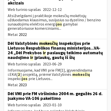
akcizais
Web turinio sąrašas
2022-12-12
Atsižvelgdami į praktikoje mokesčių mokėtojų
užduodamus klausimus, susijusius su dyzelino / benzino
sunaudojimu elektros energi
jos
gamybai
generatoriuose komerciniams...
Metai:
2022
Dėl Valstybinės
mokesčių
inspekcijos prie
Lietuvos Respublikos finansų ministerijos...VA-
24 „Dėl Prekybos
ir
paslaugų teikimo automatų
naudojimo
ir
įplaukų, gautų iš šių
Web turinio sąrašas
2023-06-29
Informuojame, kad VMI prie FM[1], įgyvendindama
i.EKA[
2
] projektą, priėmė Valstybinės
mokesčių
inspekci
jos
prie Lietuvos...
Metai:
2023
Dėl VMI prie FM viršininko 2004 m. gegužės 26 d.
įsakymo VA-106 pakeitimo
Web turinio sąrašas
2023-01-10