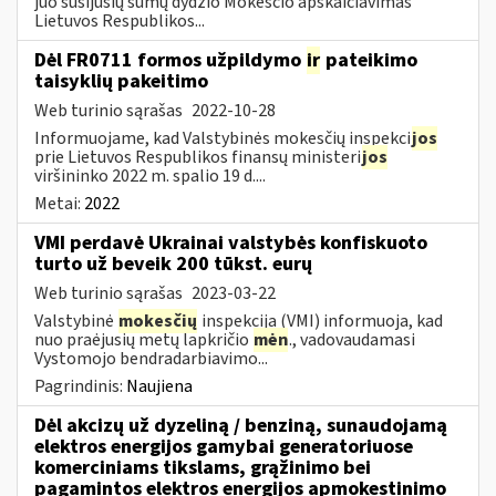
juo susijusių sumų dydžio Mokesčio apskaičiavimas
Lietuvos Respublikos...
Dėl FR0711 formos užpildymo
ir
pateikimo
taisyklių pakeitimo
Web turinio sąrašas
2022-10-28
Informuojame, kad Valstybinės mokesčių inspekci
jos
prie Lietuvos Respublikos finansų ministeri
jos
viršininko 2022 m. spalio 19 d....
Metai:
2022
VMI perdavė Ukrainai valstybės konfiskuoto
turto už beveik 200 tūkst. eurų
Web turinio sąrašas
2023-03-22
Valstybinė
mokesčių
inspekcija (VMI) informuoja, kad
nuo praėjusių metų lapkričio
mėn
., vadovaudamasi
Vystomojo bendradarbiavimo...
Pagrindinis:
Naujiena
Dėl akcizų už dyzeliną / benziną, sunaudojamą
elektros energijos gamybai generatoriuose
komerciniams tikslams, grąžinimo bei
pagamintos elektros energijos apmokestinimo