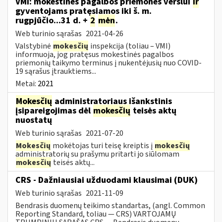
VMI: mokestinės pagalbos priemonės verslui
ir
gyventojams pratęsiamos iki š. m.
rugpjūčio...31 d. +
2
mėn
.
Web turinio sąrašas
2021-04-26
Valstybinė
mokesčių
inspekcija (toliau – VMI)
informuoja, jog pratęsus mokestinės pagalbos
priemonių taikymo terminus į nukentėjusių nuo COVID-
19 sąrašus įtrauktiems...
Metai:
2021
Mokesčių
administratoriaus išankstinis
įsipareigojimas dėl
mokesčių
teisės aktų
nuostatų
Web turinio sąrašas
2021-07-20
Mokesčių
mokėtojas turi teisę kreiptis į
mokesčių
administratorių su prašymu pritarti jo siūlomam
mokesčių
teisės aktų...
CRS - Dažniausiai užduodami klausimai (DUK)
Web turinio sąrašas
2021-11-09
Bendrasis duomenų teikimo standartas, (angl. Common
Reporting Standard, toliau — CRS) VARTOJAMŲ