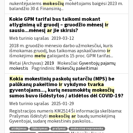
nukentėjusiems
mokesčių
mokėtojams baigėsi 2023 m.
balandžio 30 d. Finansinių...
Kokie GPM tarifai bus taikomi mokant
atlyginimą už gruodį – gruodžio mėnesį
ir
sausio...mėnesį
ar
jie skirsis?
Web turinio sąrašas
2019-03-12
2018 m. gruodžio mėnesio darbo užmokesčiui, kuris
išmokamas gruodį, bus taikomas apskaičiavimo
ir
išmokėjimo
metu
galiojantis 15 proc. GPM tarifas...
Metai (Archyvas):
2019
Mokesčiai:
Gyventojų pajamų
mokestis
Pagrindinis:
Mokesčių pakeitimai
Kokia
mokestinių paskolų sutarčių (MPS) be
palūkanų pakeitimo
ir
vykdymo
tvarka
gyventojams..., kurių nesumokėtų
mokesčių
sumos buvo išdėstytos / atidėtos dėl COVID-19?
Web turinio sąrašas
2025-01-29
Registracijos numeris KM2514 Ši informacija skelbiama:
Prašymas išdėstyti
mokesčių
ar
baudų sumokėjimą
Gyventojai, sudarę mokestinės paskolos...
atidėjimas
išdėstymas
prašymai
mokestinė nepriemoka