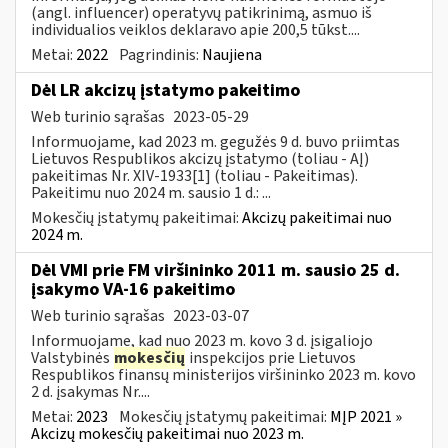
(angl. influencer) operatyvų patikrinimą, asmuo iš
individualios veiklos deklaravo apie 200,5 tūkst....
Metai:
2022
Pagrindinis:
Naujiena
Dėl LR akcizų įstatymo pakeitimo
Web turinio sąrašas
2023-05-29
Informuojame, kad 2023 m. gegužės 9 d. buvo priimtas
Lietuvos Respublikos akcizų įstatymo (toliau - AĮ)
pakeitimas Nr. XIV-1933[1] (toliau - Pakeitimas).
Pakeitimu nuo 2024 m. sausio 1 d.: ...
Mokesčių įstatymų pakeitimai:
Akcizų pakeitimai nuo
2024 m.
Dėl VMI prie FM viršininko 2011 m. sausio 25 d.
įsakymo VA-16 pakeitimo
Web turinio sąrašas
2023-03-07
Informuojame, kad nuo 2023 m. kovo 3 d. įsigaliojo
Valstybinės
mokesčių
inspekcijos prie Lietuvos
Respublikos finansų ministerijos viršininko 2023 m. kovo
2 d. įsakymas Nr....
Metai:
2023
Mokesčių įstatymų pakeitimai:
MĮP 2021 »
Akcizų mokesčių pakeitimai nuo 2023 m.