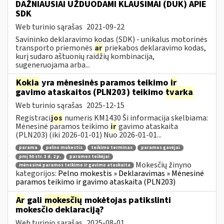
DAŽNIAUSIAI UŽDUODAMI KLAUSIMAI (DUK) APIE
SDK
Web turinio sąrašas
2021-09-22
Savininko deklaravimo kodas (SDK) - unikalus motorinės
transporto priemonės
ar
priekabos deklaravimo kodas,
kurį sudaro aštuonių raidžių kombinacija,
sugeneruojama arba...
Kokia
yra mėnesinės paramos teikimo
ir
gavimo ataskaitos (PLN203) teikimo
tvarka
Web turinio sąrašas
2025-12-15
Registraci
jos
numeris KM1430 Ši informacija skelbiama:
Mėnesinė paramos teikimo
ir
gavimo ataskaita
(PLN203) (iki 2026-01-01) Nuo 2026-01-01...
parama
pelno mokestis
teikimo terminas
paramos gavėjai
pmį 50 str. 3 d. 2 p.
paramos teikėjai
Mokesčių žinyno
mėnesinė paramos teikimo ir gavimo ataskaita
kategorijos:
Pelno mokestis » Deklaravimas » Mėnesinė
paramos teikimo ir gavimo ataskaita (PLN203)
Ar
gali
mokesčių
mokėtojas patikslinti
mokesčio deklaraciją?
Web turinio sąrašas
2025-08-01