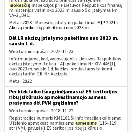
Informuojame, kad buvo priimtas Valstybinės
mokesčių
inspekcijos prie Lietuvos Respublikos finansų
ministerijos viršininko 2023 m. sausio 5 d. įsakymas Nr.
VA-3 „Dėl...
Metai:
2023
Mokesčių įstatymų pakeitimai:
MĮP 2021 »
Akcizų mokesčių pakeitimai nuo 2023 m.
Dėl LR akcizų įstatymo pakeitimo nuo 2023 m.
sausio 1 d.
Web turinio sąrašas
2022-11-23
Informuojame, kad, vadovaujantis Lietuvos Respublikos
akcizų įstatymo (toliau − AĮ) pakeitimu Nr. XIV-446[1],
nuo 2023 m. sausio 1 d. keičiasi produktams taikomi
akcizų tarifai: Eil. Nr. Akcizais...
Metai:
2022
Per kiek laiko išnagrinėjamas už ES teritorijos
ribų įsikūrusio apmokestinamojo asmens
prašymas dėl PVM grąžinimo?
Web turinio sąrašas
2018-11-22
Registracijos numeris KM1181 Ši informacija skelbiama:
Užsienio apmokestinamiesiems
asmenims
(116–119
str.) VMI, gavusi už ES teritorijos ribų įsikūrusio