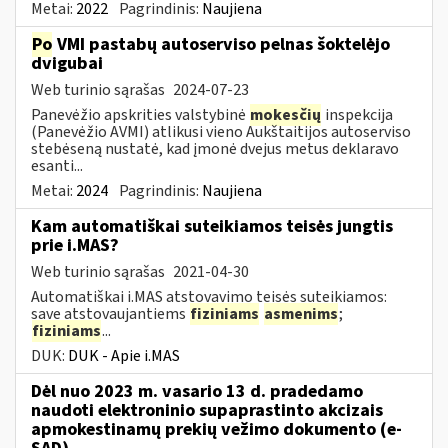
Metai:
2022
Pagrindinis:
Naujiena
Po
VMI pastabų autoserviso pelnas šoktelėjo
dvigubai
Web turinio sąrašas
2024-07-23
Panevėžio apskrities valstybinė
mokesčių
inspekcija
(Panevėžio AVMI) atlikusi vieno Aukštaitijos autoserviso
stebėseną nustatė, kad įmonė dvejus metus deklaravo
esanti...
Metai:
2024
Pagrindinis:
Naujiena
Kam automatiškai suteikiamos teisės jungtis
prie i.MAS?
Web turinio sąrašas
2021-04-30
Automatiškai i.MAS atstovavimo teisės suteikiamos:
save atstovaujantiems
fiziniams
asmenims
;
fiziniams
...
DUK:
DUK - Apie i.MAS
Dėl nuo 2023 m. vasario 13 d. pradedamo
naudoti elektroninio supaprastinto akcizais
apmokestinamų prekių vežimo dokumento (e-