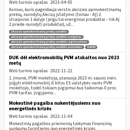
Web turinio sąrašas
2023-04-05
Asmuo, kuris pageidauja verstis akcizais apmokestinamų
prekių, nurodytų Akcizų įstatymo (toliau - AĮ) 2
straipsnio 1 dalyje (jeigu tai energiniai produktai – tik AĮ
2 priede nurodyti produktai), už...
akcizais apmokestinamų prekių sandėlis
akcizais apmokestinamų prekių sandėlio steigimas
akcizais apmokestinamų prekių sandėlio registravimas
akcizais apmokestinamų prekių sandėlio savininkas
fr0644
DUK dėl elektromobilių PVM atskaitos nuo 2023
metų
Web turinio sąrašas
2022-11-22
1. Įmonė, PVM mokėtoja, planuoja 2023 m. sausio mėn.
įsigyti elektromobilį iš kitos ES valstybės narės PVM
mokėtojo, todėl tokiam įsigijimui bus taikomas 0 proc.
PVM tarifas. Įsigyjamo...
Mokestinė pagalba nukentėjusiems nuo
energetinės krizės
Web turinio sąrašas
2022-11-04
Mokestinių pagalbos priemonių taikymas finansinių
sunkumų turintiems nuo energetinės krizės