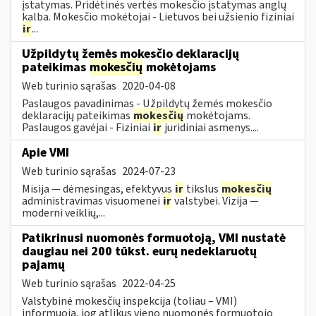
įstatymas. Pridėtinės vertės mokesčio įstatymas anglų
kalba. Mokesčio mokėtojai - Lietuvos bei užsienio fiziniai
ir
...
Užpildytų žemės mokesčio deklaracijų
pateikimas
mokesčių
mokėtojams
Web turinio sąrašas
2020-04-08
Paslaugos pavadinimas - Užpildytų žemės mokesčio
deklaracijų pateikimas
mokesčių
mokėtojams.
Paslaugos gavėjai - Fiziniai
ir
juridiniai asmenys....
Apie VMI
Web turinio sąrašas
2024-07-23
Misija — dėmesingas, efektyvus
ir
tikslus
mokesčių
administravimas visuomenei
ir
valstybei. Vizija —
moderni veiklių,...
Patikrinusi nuomonės formuotoją, VMI nustatė
daugiau nei 200 tūkst. eurų nedeklaruotų
pajamų
Web turinio sąrašas
2022-04-25
Valstybinė mokesčių inspekcija (toliau – VMI)
informuoja, jog atlikus vieno nuomonės formuotojo