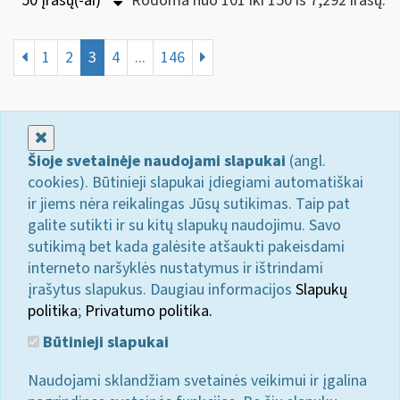
50 Įrašų(-ai)
Rodoma nuo 101 iki 150 iš 7,292 irašų.
1
2
3
4
...
146
Uždaryti
Šioje svetainėje naudojami slapukai
(angl.
cookies). Būtinieji slapukai įdiegiami automatiškai
ir jiems nėra reikalingas Jūsų sutikimas. Taip pat
galite sutikti ir su kitų slapukų naudojimu. Savo
sutikimą bet kada galėsite atšaukti pakeisdami
interneto naršyklės nustatymus ir ištrindami
įrašytus slapukus. Daugiau informacijos
Slapukų
politika
;
Privatumo politika.
Būtinieji slapukai
Naudojami sklandžiam svetainės veikimui ir įgalina