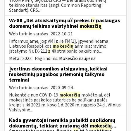
TRUMPINIŲ SĄRAŠAS CRS — Bendrasis duomenų
teikimo standartas (angl. Common Reporting
Standart). CRS...
VA-80 „Dėl atsiskaitymų už prekes
ir
paslaugas
duomenų teikimo valstybinei
mokesčių
Web turinio sąrašas
2022-10-21
Informuojame, jog VMI prie FM[1], įgyvendindama
Lietuvos Respublikos
mokesčių
administravimo
įstatymo Nr. IX-211
2
40 straipsnio pakeitimo...
Metai:
2022
Pagrindinis:
Mokesčio naujiena
Įvertinus ekonomikos atsigavimą, keičiasi
mokestinių pagalbos priemonių taikymo
terminai
Web turinio sąrašas
2020-09-24
Nukentėję nuo COVID-19
mokesčių
mokėtojai, dėl
mokestinės paskolos sutarties be palūkanų galės
kreiptis iki 2021 m. kovo 1 d. 2020 m. rugsėjo 24 d., Vilnius.
Valstybinė...
Kada gyventojui nereikia pateikti papildomų
dokumentų, teikiant prašymą dėl
mokesčių
...