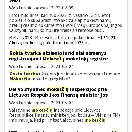
SAD)
Web turinio sąrašas
2023-02-09
Informuojame, kad nuo 2023 m. vasario 13 d. vietoj
popierinio supaprastinto akcizais apmokestinamų
prekių vežimo dokumento (SAAD) visų Europos Sąjungos
valstybių narių kompiuterinėse sistemose bus...
Metai:
2023
Mokesčių įstatymų pakeitimai:
MĮP 2021 »
Akcizų mokesčių pakeitimai nuo 2023 m.
Kokia
tvarka
užsienio juridiniai asmenys
registruojami
Mokesčių
mokėtojų registre
Web turinio sąrašas
2021-06-07
Kokia
tvarka
užsienio juridiniai asmenys registruojami
Mokesčių
mokėtojų registre?
Dėl Valstybinės
mokesčių
inspekcijos prie
Lietuvos Respublikos finansų ministerijos
Web turinio sąrašas
2021-05-07
Valstybinė
mokesčių
inspekcija prie Lietuvos
Respublikos finansų ministerijos (toliau — VMI prie FM)
informuoja, kad priimtas Valstybinės
mokesčių
...