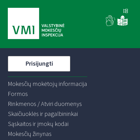
Prisijungti
Mokesčių mokėtojų informacija
Formos
Rinkmenos / Atviri duomenys
Skaičiuoklės ir pagalbininkai
Sąskaitos ir įmokų kodai
Mokesčių žinynas