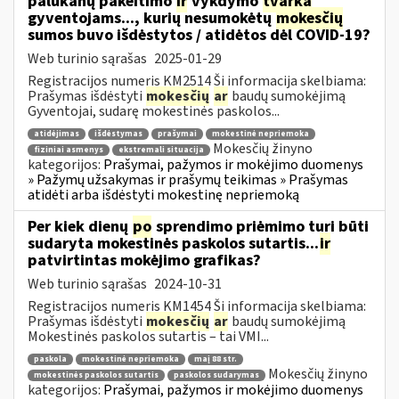
palūkanų pakeitimo
ir
vykdymo
tvarka
gyventojams..., kurių nesumokėtų
mokesčių
sumos buvo išdėstytos / atidėtos dėl COVID-19?
Web turinio sąrašas
2025-01-29
Registracijos numeris KM2514 Ši informacija skelbiama:
Prašymas išdėstyti
mokesčių
ar
baudų sumokėjimą
Gyventojai, sudarę mokestinės paskolos...
atidėjimas
išdėstymas
prašymai
mokestinė nepriemoka
Mokesčių žinyno
fiziniai asmenys
ekstremali situacija
kategorijos:
Prašymai, pažymos ir mokėjimo duomenys
» Pažymų užsakymas ir prašymų teikimas » Prašymas
atidėti arba išdėstyti mokestinę nepriemoką
Per kiek dienų
po
sprendimo priėmimo turi būti
sudaryta mokestinės paskolos sutartis...
ir
patvirtintas mokėjimo grafikas?
Web turinio sąrašas
2024-10-31
Registracijos numeris KM1454 Ši informacija skelbiama:
Prašymas išdėstyti
mokesčių
ar
baudų sumokėjimą
Mokestinės paskolos sutartis – tai VMI...
paskola
mokestinė nepriemoka
maį 88 str.
Mokesčių žinyno
mokestinės paskolos sutartis
paskolos sudarymas
kategorijos:
Prašymai, pažymos ir mokėjimo duomenys