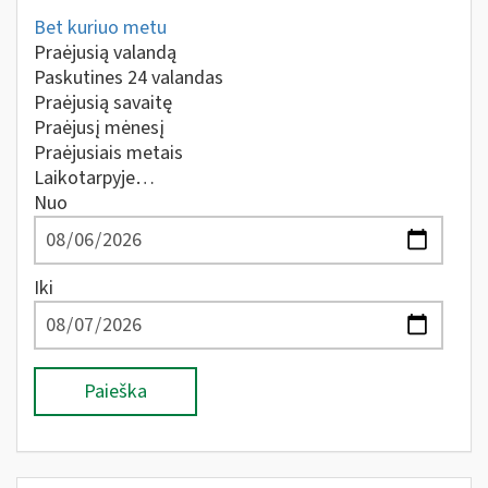
Bet kuriuo metu
Praėjusią valandą
Paskutines 24 valandas
Praėjusią savaitę
Praėjusį mėnesį
Praėjusiais metais
Laikotarpyje…
Nuo
Iki
Paieška