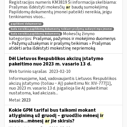
Registracijos numeris KM3819 Ši informacija skelbiama:
Prašymas išdėstyti mokesčių
ar
baudų sumokėjimą
Papildomų dokumentų įmonei pateikti nereikia, jeigu
tenkinamos visos...
papildomi dokumentai
kada nereikia papildomų dokumentų teikiant prašymą sudaryti mps įmonei
Mokesčių žinyno
kada nereikia papildomų dokumentų
kategorijos:
Prašymai, pažymos ir mokėjimo duomenys
» Pažymų užsakymas ir prašymų teikimas » Prašymas
atidėti arba išdėstyti mokestinę nepriemoką
Dėl Lietuvos Respublikos akcizų įstatymo
pakeitimo nuo 2023 m. vasario 13 d.
Web turinio sąrašas
2023-02-10
Informuojame, kad, vadovaujantis Lietuvos Respublikos
akcizų įstatymo (toliau − AĮ) pakeitimu Nr. XIV-777[1],
nuo 2023 m. vasario 13 d. įsigalioja šie AĮ pakeitimai:
nustatoma, kad akcizais...
Metai:
2023
Kokie GPM tarifai bus taikomi mokant
atlyginimą už gruodį – gruodžio mėnesį
ir
sausio...mėnesį
ar
jie skirsis?