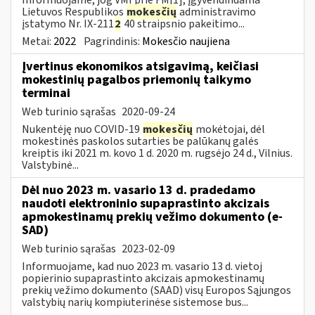
Lietuvos Respublikos
mokesčių
administravimo
įstatymo Nr. IX-211
2
40 straipsnio pakeitimo...
Metai:
2022
Pagrindinis:
Mokesčio naujiena
Įvertinus ekonomikos atsigavimą, keičiasi
mokestinių pagalbos priemonių taikymo
terminai
Web turinio sąrašas
2020-09-24
Nukentėję nuo COVID-19
mokesčių
mokėtojai, dėl
mokestinės paskolos sutarties be palūkanų galės
kreiptis iki 2021 m. kovo 1 d. 2020 m. rugsėjo 24 d., Vilnius.
Valstybinė...
Dėl nuo 2023 m. vasario 13 d. pradedamo
naudoti elektroninio supaprastinto akcizais
apmokestinamų prekių vežimo dokumento (e-
SAD)
Web turinio sąrašas
2023-02-09
Informuojame, kad nuo 2023 m. vasario 13 d. vietoj
popierinio supaprastinto akcizais apmokestinamų
prekių vežimo dokumento (SAAD) visų Europos Sąjungos
valstybių narių kompiuterinėse sistemose bus...