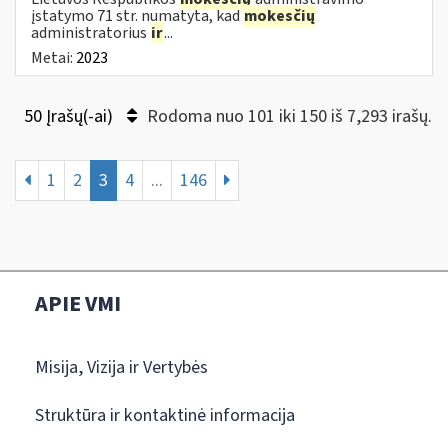
įstatymo 71 str. numatyta, kad
mokesčių
administratorius
ir
...
Metai:
2023
50 Įrašų(-ai)
Rodoma nuo 101 iki 150 iš 7,293 irašų.
1
2
3
4
...
146
APIE VMI
Misija, Vizija ir Vertybės
Struktūra ir kontaktinė informacija