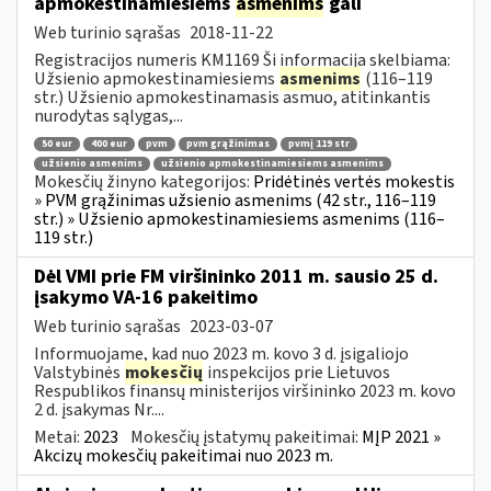
apmokestinamiesiems
asmenims
gali
Web turinio sąrašas
2018-11-22
Registracijos numeris KM1169 Ši informacija skelbiama:
Užsienio apmokestinamiesiems
asmenims
(116–119
str.) Užsienio apmokestinamasis asmuo, atitinkantis
nurodytas sąlygas,...
50 eur
400 eur
pvm
pvm grąžinimas
pvmį 119 str
užsienio asmenims
užsienio apmokestinamiesiems asmenims
Mokesčių žinyno kategorijos:
Pridėtinės vertės mokestis
» PVM grąžinimas užsienio asmenims (42 str., 116–119
str.) » Užsienio apmokestinamiesiems asmenims (116–
119 str.)
Dėl VMI prie FM viršininko 2011 m. sausio 25 d.
įsakymo VA-16 pakeitimo
Web turinio sąrašas
2023-03-07
Informuojame, kad nuo 2023 m. kovo 3 d. įsigaliojo
Valstybinės
mokesčių
inspekcijos prie Lietuvos
Respublikos finansų ministerijos viršininko 2023 m. kovo
2 d. įsakymas Nr....
Metai:
2023
Mokesčių įstatymų pakeitimai:
MĮP 2021 »
Akcizų mokesčių pakeitimai nuo 2023 m.