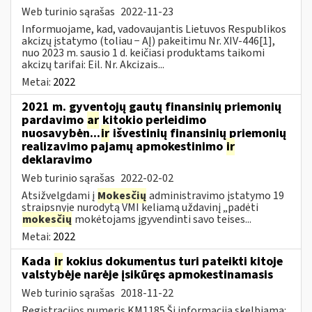
Web turinio sąrašas
2022-11-23
Informuojame, kad, vadovaujantis Lietuvos Respublikos
akcizų įstatymo (toliau − AĮ) pakeitimu Nr. XIV-446[1],
nuo 2023 m. sausio 1 d. keičiasi produktams taikomi
akcizų tarifai: Eil. Nr. Akcizais...
Metai:
2022
2021 m. gyventojų gautų finansinių priemonių
pardavimo
ar
kitokio perleidimo
nuosavybėn...
ir
išvestinių finansinių priemonių
realizavimo pajamų apmokestinimo
ir
deklaravimo
Web turinio sąrašas
2022-02-02
Atsižvelgdami į
Mokesčių
administravimo įstatymo 19
straipsnyje nurodytą VMI keliamą uždavinį „padėti
mokesčių
mokėtojams įgyvendinti savo teises...
Metai:
2022
Kada
ir
kokius dokumentus turi pateikti kitoje
valstybėje narėje įsikūręs apmokestinamasis
Web turinio sąrašas
2018-11-22
Registracijos numeris KM1185 Ši informacija skelbiama: