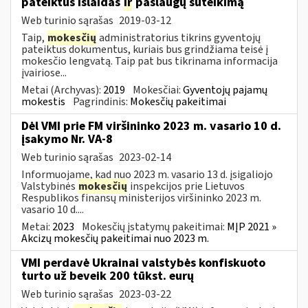
pateiktus išlaidas
ir
paslaugų suteikimą
Web turinio sąrašas
2019-03-12
Taip,
mokesčių
administratorius tikrins gyventojų
pateiktus dokumentus, kuriais bus grindžiama teisė į
mokesčio lengvatą. Taip pat bus tikrinama informacija
įvairiose...
Metai (Archyvas):
2019
Mokesčiai:
Gyventojų pajamų
mokestis
Pagrindinis:
Mokesčių pakeitimai
Dėl VMI prie FM viršininko 2023 m. vasario 10 d.
įsakymo Nr. VA-8
Web turinio sąrašas
2023-02-14
Informuojame, kad nuo 2023 m. vasario 13 d. įsigaliojo
Valstybinės
mokesčių
inspekcijos prie Lietuvos
Respublikos finansų ministerijos viršininko 2023 m.
vasario 10 d....
Metai:
2023
Mokesčių įstatymų pakeitimai:
MĮP 2021 »
Akcizų mokesčių pakeitimai nuo 2023 m.
VMI perdavė Ukrainai valstybės konfiskuoto
turto už beveik 200 tūkst. eurų
Web turinio sąrašas
2023-03-22