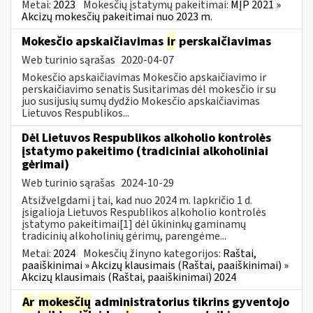
Metai:
2023
Mokesčių įstatymų pakeitimai:
MĮP 2021 »
Akcizų mokesčių pakeitimai nuo 2023 m.
Mokesčio apskaičiavimas
ir
perskaičiavimas
Web turinio sąrašas
2020-04-07
Mokesčio apskaičiavimas Mokesčio apskaičiavimo ir
perskaičiavimo senatis Susitarimas dėl mokesčio ir su
juo susijusių sumų dydžio Mokesčio apskaičiavimas
Lietuvos Respublikos...
Dėl Lietuvos Respublikos alkoholio kontrolės
įstatymo pakeitimo (tradiciniai alkoholiniai
gėrimai)
Web turinio sąrašas
2024-10-29
Atsižvelgdami į tai, kad nuo 2024 m. lapkričio 1 d.
įsigalioja Lietuvos Respublikos alkoholio kontrolės
įstatymo pakeitimai[1] dėl ūkininkų gaminamų
tradicinių alkoholinių gėrimų, parengėme...
Metai:
2024
Mokesčių žinyno kategorijos:
Raštai,
paaiškinimai » Akcizų klausimais (Raštai, paaiškinimai) »
Akcizų klausimais (Raštai, paaiškinimai) 2024
Ar
mokesčių
administratorius tikrins gyventojo