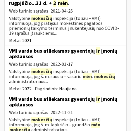
rugpjūčio...31 d. +
2
mėn
.
Web turinio sąrašas
2021-04-26
Valstybinė
mokesčių
inspekcija (toliau – VMI)
informuoja, jog pratęsus mokestinės pagalbos
priemonių taikymo terminus į nukentėjusių nuo COVID-
19 sąrašus įtrauktiems...
Metai:
2021
VMI vardu bus atliekamos gyventojų
ir
įmonių
apklausos
Web turinio sąrašas
2022-01-17
Valstybinė
mokesčių
inspekcija (toliau – VMI)
informuoja, jog š. m. sausio – vasario
mėn
.
mokesčių
administratoriaus...
Metai:
2022
Pagrindinis:
Naujiena
VMI vardu bus atliekamos gyventojų
ir
įmonių
apklausos
Web turinio sąrašas
2022-11-21
Valstybinė
mokesčių
inspekcija (toliau – VMI)
informuoja, jog š. m. lapkričio – gruodžio
mėn
.
mokesčių
administratoriaus...