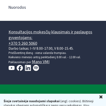
Nuorodos
Konsultacijos mokesčių klausimais ir paslaugos
gyventojams:
+370 5 260 5060
Darbo laikas: I-IV 8.00-17.00, V 8.00-15.45.
Prieššventinę dieną - viena valanda trumpiau.
Kiekvieno mėnesio antrą penktadienį 8.00 val. - 12.00 val.
Mano VMI
Paklausimas per
Valstybinė mokesčių inspekcija prie Lietuvos
U
Respublikos finansų ministerijos
Šioje svetainėje naudojami slapukai
(angl. cookies). Būtinieji
slapukai įdiegiami automatiškai ir jiems nėra reikalingas Jūsų