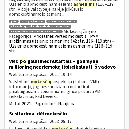
Užsienio apmokestinamiesiems
asmenims
(116–119
str.) Kitoje valstybėje narėje įsikūrusio
apmokestinamojo asmens...
pvm
pvm grąžinimas
užsienio asmenims
užsienio apmokestinamiesiems asmenims
Mokesčių žinyno
es apmokestinamiesiems asmenims
kategorijos:
Pridėtinės vertės mokestis » PVM
grąžinimas užsienio asmenims (42 str., 116–119 str.) »
Užsienio apmokestinamiesiems asmenims (116–119
str.)
VMI:
po
galutinės nutarties – galimybė
milijoninę nepriemoką išsireikalauti iš vadovo
Web turinio sąrašas
2021-10-14
Valstybinė
mokesčių
inspekcija (toliau – VMI)
informuoja, jog neskundžiama nutartimi
pasibaigusiame teisminiame ginče pritarta VMI
reikalavimui, kad beveik...
Metai:
2021
Pagrindinis:
Naujiena
Susitarimai dėl mokesčio
Web turinio sąrašas
2023-05-17
Lietuvos Respublikos
mokesčių
administravimo