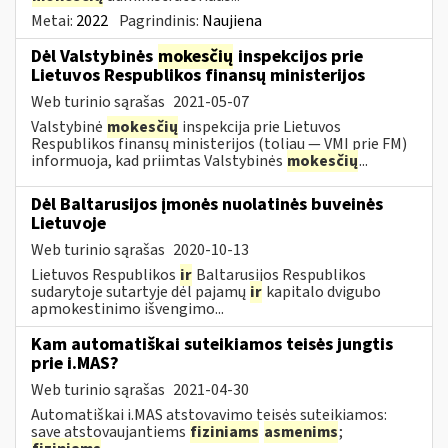
Metai:
2022
Pagrindinis:
Naujiena
Dėl Valstybinės
mokesčių
inspekcijos prie
Lietuvos Respublikos finansų ministerijos
Web turinio sąrašas
2021-05-07
Valstybinė
mokesčių
inspekcija prie Lietuvos
Respublikos finansų ministerijos (toliau — VMI prie FM)
informuoja, kad priimtas Valstybinės
mokesčių
...
Dėl Baltarusijos įmonės nuolatinės buveinės
Lietuvoje
Web turinio sąrašas
2020-10-13
Lietuvos Respublikos
ir
Baltarusijos Respublikos
sudarytoje sutartyje dėl pajamų
ir
kapitalo dvigubo
apmokestinimo išvengimo...
Kam automatiškai suteikiamos teisės jungtis
prie i.MAS?
Web turinio sąrašas
2021-04-30
Automatiškai i.MAS atstovavimo teisės suteikiamos:
save atstovaujantiems
fiziniams
asmenims
;