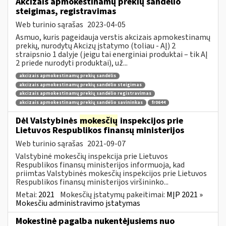
Akcizais apmokestinamų prekių sandėlio
steigimas, registravimas
Web turinio sąrašas
2023-04-05
Asmuo, kuris pageidauja verstis akcizais apmokestinamų
prekių, nurodytų Akcizų įstatymo (toliau - AĮ) 2
straipsnio 1 dalyje (jeigu tai energiniai produktai – tik AĮ
2 priede nurodyti produktai), už...
akcizais apmokestinamų prekių sandėlis
akcizais apmokestinamų prekių sandėlio steigimas
akcizais apmokestinamų prekių sandėlio registravimas
akcizais apmokestinamų prekių sandėlio savininkas
fr0644
Dėl Valstybinės
mokesčių
inspekcijos prie
Lietuvos Respublikos finansų ministerijos
Web turinio sąrašas
2021-09-07
Valstybinė mokesčių inspekcija prie Lietuvos
Respublikos finansų ministerijos informuoja, kad
priimtas Valstybinės mokesčių inspekcijos prie Lietuvos
Respublikos finansų ministerijos viršininko...
Metai:
2021
Mokesčių įstatymų pakeitimai:
MĮP 2021 »
Mokesčiu administravimo įstatymas
Mokestinė pagalba nukentėjusiems nuo