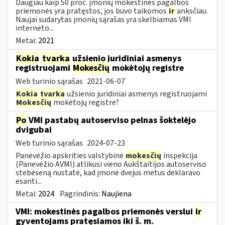
Daugiau kaip 50 proc. įmonių mokestinės pagalbos
priemonės yra pratęstos, jos buvo taikomos
ir
anksčiau.
Naujai sudarytas įmonių sąrašas yra skelbiamas VMI
interneto...
Metai:
2021
Kokia
tvarka
užsienio juridiniai asmenys
registruojami
Mokesčių
mokėtojų registre
Web turinio sąrašas
2021-06-07
Kokia
tvarka
užsienio juridiniai asmenys registruojami
Mokesčių
mokėtojų registre?
Po
VMI pastabų autoserviso pelnas šoktelėjo
dvigubai
Web turinio sąrašas
2024-07-23
Panevėžio apskrities valstybinė
mokesčių
inspekcija
(Panevėžio AVMI) atlikusi vieno Aukštaitijos autoserviso
stebėseną nustatė, kad įmonė dvejus metus deklaravo
esanti...
Metai:
2024
Pagrindinis:
Naujiena
VMI: mokestinės pagalbos priemonės verslui
ir
gyventojams pratęsiamos iki š. m.