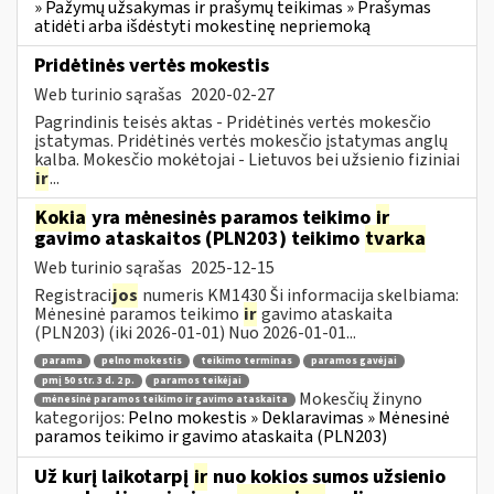
» Pažymų užsakymas ir prašymų teikimas » Prašymas
atidėti arba išdėstyti mokestinę nepriemoką
Pridėtinės vertės mokestis
Web turinio sąrašas
2020-02-27
Pagrindinis teisės aktas - Pridėtinės vertės mokesčio
įstatymas. Pridėtinės vertės mokesčio įstatymas anglų
kalba. Mokesčio mokėtojai - Lietuvos bei užsienio fiziniai
ir
...
Kokia
yra mėnesinės paramos teikimo
ir
gavimo ataskaitos (PLN203) teikimo
tvarka
Web turinio sąrašas
2025-12-15
Registraci
jos
numeris KM1430 Ši informacija skelbiama:
Mėnesinė paramos teikimo
ir
gavimo ataskaita
(PLN203) (iki 2026-01-01) Nuo 2026-01-01...
parama
pelno mokestis
teikimo terminas
paramos gavėjai
pmį 50 str. 3 d. 2 p.
paramos teikėjai
Mokesčių žinyno
mėnesinė paramos teikimo ir gavimo ataskaita
kategorijos:
Pelno mokestis » Deklaravimas » Mėnesinė
paramos teikimo ir gavimo ataskaita (PLN203)
Už kurį laikotarpį
ir
nuo kokios sumos užsienio