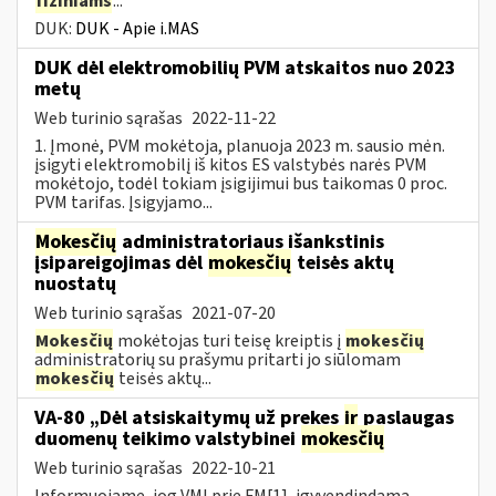
fiziniams
...
DUK:
DUK - Apie i.MAS
DUK dėl elektromobilių PVM atskaitos nuo 2023
metų
Web turinio sąrašas
2022-11-22
1. Įmonė, PVM mokėtoja, planuoja 2023 m. sausio mėn.
įsigyti elektromobilį iš kitos ES valstybės narės PVM
mokėtojo, todėl tokiam įsigijimui bus taikomas 0 proc.
PVM tarifas. Įsigyjamo...
Mokesčių
administratoriaus išankstinis
įsipareigojimas dėl
mokesčių
teisės aktų
nuostatų
Web turinio sąrašas
2021-07-20
Mokesčių
mokėtojas turi teisę kreiptis į
mokesčių
administratorių su prašymu pritarti jo siūlomam
mokesčių
teisės aktų...
VA-80 „Dėl atsiskaitymų už prekes
ir
paslaugas
duomenų teikimo valstybinei
mokesčių
Web turinio sąrašas
2022-10-21
Informuojame, jog VMI prie FM[1], įgyvendindama