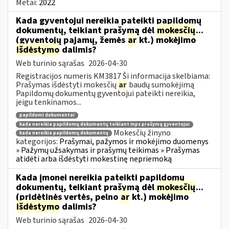
Metai:
2022
Kada gyventojui nereikia pateikti papildomų
dokumentų, teikiant prašymą dėl
mokesčių
...
(gyventojų pajamų, žemės
ar
kt.) mokėjimo
išdėstymo
dalimis?
Web turinio sąrašas
2026-04-30
Registracijos numeris KM3817 Ši informacija skelbiama:
Prašymas išdėstyti mokesčių
ar
baudų sumokėjimą
Papildomų dokumentų gyventojui pateikti nereikia,
jeigu tenkinamos...
papildomi dokumentai
kada nereikia papildomų dokumentų teikiant mps prašymą gyventojui
Mokesčių žinyno
kada nereikia papildomų dokumentų
kategorijos:
Prašymai, pažymos ir mokėjimo duomenys
» Pažymų užsakymas ir prašymų teikimas » Prašymas
atidėti arba išdėstyti mokestinę nepriemoką
Kada įmonei nereikia pateikti papildomų
dokumentų, teikiant prašymą dėl
mokesčių
...
(pridėtinės vertės, pelno
ar
kt.) mokėjimo
išdėstymo
dalimis?
Web turinio sąrašas
2026-04-30