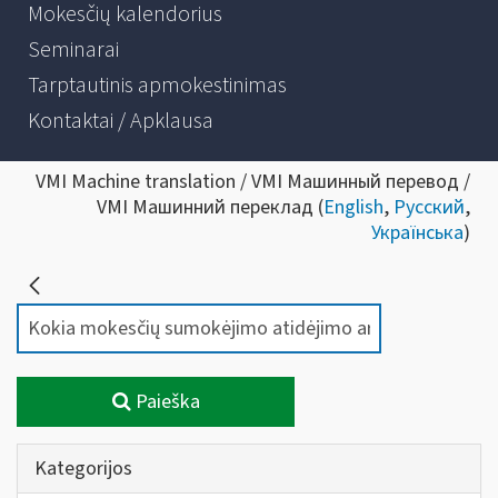
Mokesčių kalendorius
Seminarai
Tarptautinis apmokestinimas
Kontaktai / Apklausa
VMI Machine translation / VMI Машинный перевод /
VMI Машинний переклад (
English
,
Русский
,
Українська
)
Paieška
Kategorijos