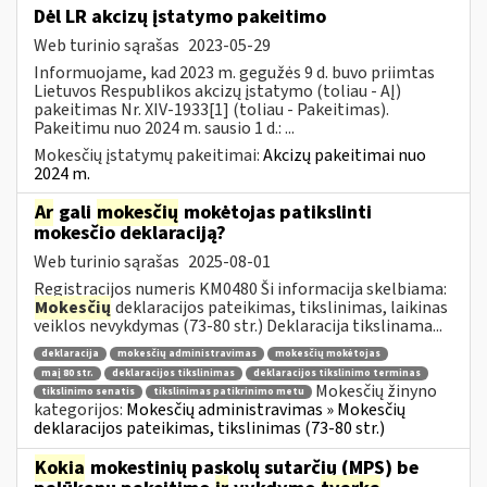
Dėl LR akcizų įstatymo pakeitimo
Web turinio sąrašas
2023-05-29
Informuojame, kad 2023 m. gegužės 9 d. buvo priimtas
Lietuvos Respublikos akcizų įstatymo (toliau - AĮ)
pakeitimas Nr. XIV-1933[1] (toliau - Pakeitimas).
Pakeitimu nuo 2024 m. sausio 1 d.: ...
Mokesčių įstatymų pakeitimai:
Akcizų pakeitimai nuo
2024 m.
Ar
gali
mokesčių
mokėtojas patikslinti
mokesčio deklaraciją?
Web turinio sąrašas
2025-08-01
Registracijos numeris KM0480 Ši informacija skelbiama:
Mokesčių
deklaracijos pateikimas, tikslinimas, laikinas
veiklos nevykdymas (73-80 str.) Deklaracija tikslinama...
deklaracija
mokesčių administravimas
mokesčių mokėtojas
maį 80 str.
deklaracijos tikslinimas
deklaracijos tikslinimo terminas
Mokesčių žinyno
tikslinimo senatis
tikslinimas patikrinimo metu
kategorijos:
Mokesčių administravimas » Mokesčių
deklaracijos pateikimas, tikslinimas (73-80 str.)
Kokia
mokestinių paskolų sutarčių (MPS) be