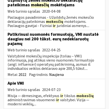
Užpildytų žemės mokesčio deklaracijų
pateikimas
mokesčių
mokėtojams
Web turinio sąrašas
2020-04-08
Paslaugos pavadinimas - Užpildytų žemės mokesčio
deklaracijų pateikimas
mokesčių
mokėtojams.
Paslaugos gavėjai - Fiziniai
ir
juridiniai asmenys....
Patikrinusi nuomonės formuotoją, VMI nustatė
daugiau nei 200 tūkst. eurų nedeklaruotų
pajamų
Web turinio sąrašas
2022-04-25
Valstybinė mokesčių inspekcija (toliau – VMI)
informuoja, jog atlikus vieno nuomonės formuotojo
(angl. influencer) operatyvų patikrinimą, asmuo iš
individualios veiklos deklaravo apie 200,5 tūkst....
Metai:
2022
Pagrindinis:
Naujiena
Apie VMI
Web turinio sąrašas
2024-07-23
Misija — dėmesingas, efektyvus
ir
tikslus
mokesčių
administravimas visuomenei
ir
valstybei. Vizija —
moderni veiklių,...