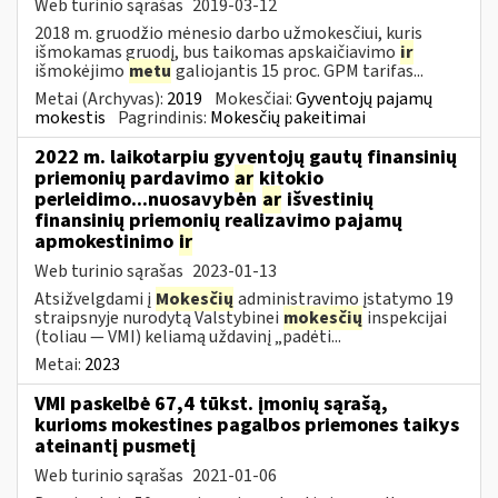
Web turinio sąrašas
2019-03-12
2018 m. gruodžio mėnesio darbo užmokesčiui, kuris
išmokamas gruodį, bus taikomas apskaičiavimo
ir
išmokėjimo
metu
galiojantis 15 proc. GPM tarifas...
Metai (Archyvas):
2019
Mokesčiai:
Gyventojų pajamų
mokestis
Pagrindinis:
Mokesčių pakeitimai
2022 m. laikotarpiu gyventojų gautų finansinių
priemonių pardavimo
ar
kitokio
perleidimo...nuosavybėn
ar
išvestinių
finansinių priemonių realizavimo pajamų
apmokestinimo
ir
Web turinio sąrašas
2023-01-13
Atsižvelgdami į
Mokesčių
administravimo įstatymo 19
straipsnyje nurodytą Valstybinei
mokesčių
inspekcijai
(toliau — VMI) keliamą uždavinį „padėti...
Metai:
2023
VMI paskelbė 67,4 tūkst. įmonių sąrašą,
kurioms mokestines pagalbos priemones taikys
ateinantį pusmetį
Web turinio sąrašas
2021-01-06