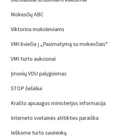
Mokesčių ABC
Viktorina moksleiviams
VMI kviečia į „Pasimatymą su mokesčiais“
VMI turto aukcionai
Įmonių VDU palyginimas
STOP šešėliui
Krašto apsaugos ministerijos informacija
Interneto svetainės atitikties paraiška
Ieškome turto savininkų