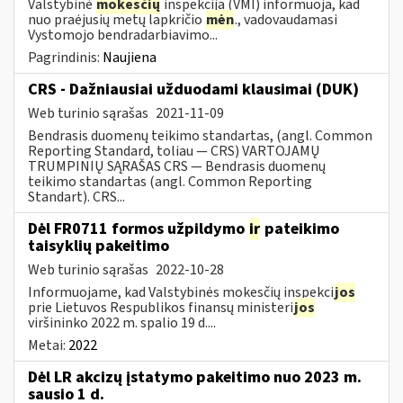
Valstybinė
mokesčių
inspekcija (VMI) informuoja, kad
nuo praėjusių metų lapkričio
mėn
., vadovaudamasi
Vystomojo bendradarbiavimo...
Pagrindinis:
Naujiena
CRS - Dažniausiai užduodami klausimai (DUK)
Web turinio sąrašas
2021-11-09
Bendrasis duomenų teikimo standartas, (angl. Common
Reporting Standard, toliau — CRS) VARTOJAMŲ
TRUMPINIŲ SĄRAŠAS CRS — Bendrasis duomenų
teikimo standartas (angl. Common Reporting
Standart). CRS...
Dėl FR0711 formos užpildymo
ir
pateikimo
taisyklių pakeitimo
Web turinio sąrašas
2022-10-28
Informuojame, kad Valstybinės mokesčių inspekci
jos
prie Lietuvos Respublikos finansų ministeri
jos
viršininko 2022 m. spalio 19 d....
Metai:
2022
Dėl LR akcizų įstatymo pakeitimo nuo 2023 m.
sausio 1 d.