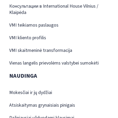
Консультации в International House Vilnius /
Klaipėda
VMI teikiamos paslaugos
VMI kliento profilis
VMI skaitmeninė transformacija
Vienas langelis prievolėms valstybei sumokėti
NAUDINGA
Mokesčiai ir jų dydžiai
Atsiskaitymas grynaisiais pinigais
Dažniausiai užduodami klausimai