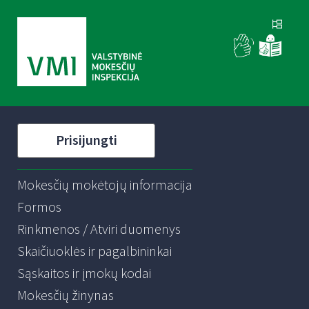
Prisijungti
Mokesčių mokėtojų informacija
Formos
Rinkmenos / Atviri duomenys
Skaičiuoklės ir pagalbininkai
Sąskaitos ir įmokų kodai
Mokesčių žinynas