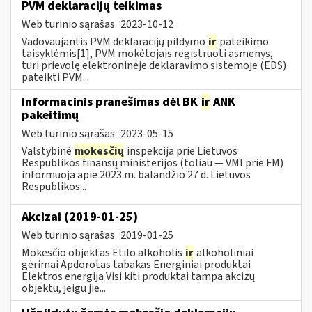
PVM deklaracijų teikimas
Web turinio sąrašas
2023-10-12
Vadovaujantis PVM deklaracijų pildymo
ir
pateikimo
taisyklėmis[1], PVM mokėtojais registruoti asmenys,
turi prievolę elektroninėje deklaravimo sistemoje (EDS)
pateikti PVM...
Informacinis pranešimas dėl BK
ir
ANK
pakeitimų
Web turinio sąrašas
2023-05-15
Valstybinė
mokesčių
inspekcija prie Lietuvos
Respublikos finansų ministerijos (toliau — VMI prie FM)
informuoja apie 2023 m. balandžio 27 d. Lietuvos
Respublikos...
Akcizai (2019-01-25)
Web turinio sąrašas
2019-01-25
Mokesčio objektas Etilo alkoholis
ir
alkoholiniai
gėrimai Apdorotas tabakas Energiniai produktai
Elektros energija Visi kiti produktai tampa akcizų
objektu, jeigu jie...