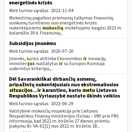
energetinės krizės
Web turinio sąrašas
2022-11-04
Mokestinių pagalbos priemonių taikymas finansinių
sunkumų turintiems nuo energetinės krizės
nukentėjusiems
mokesčių
mokėtojams baigėsi 2023 m.
balandžio 30 d. Finansinių...
Subsidijos įmonėms
Web turinio sąrašas
2020-07-20
Įmonės, kurios atitinka Ekonomikos
ir
inovacijų
ministeri
jos
nustatytus
ir
su Europos Komisija
suderintus kriterijus,...
Dėl Savarankiškai dirbančių asmenų,
pripažintų nukentėjusiais nuo ekstremaliosios
situacijos
...
ir
karantino, kurio
metu
Lietuvos
Respublikos Vyriausybė nustato ūkinės veiklos
Web turinio sąrašas
2022-06-29
Valstybinė mokesčių inspekcija prie Lietuvos
Respublikos finansų ministerijos (toliau – VMI prie FM)
informuoja, kad 2022 m. birželio 27 dienos priimtu
įsakymu Nr. VA-61[1] nuo 2022 m. birželio 28...