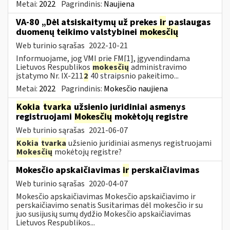
Metai:
2022
Pagrindinis:
Naujiena
VA-80 „Dėl atsiskaitymų už prekes
ir
paslaugas
duomenų teikimo valstybinei
mokesčių
Web turinio sąrašas
2022-10-21
Informuojame, jog VMI prie FM[1], įgyvendindama
Lietuvos Respublikos
mokesčių
administravimo
įstatymo Nr. IX-211
2
40 straipsnio pakeitimo...
Metai:
2022
Pagrindinis:
Mokesčio naujiena
Kokia
tvarka
užsienio juridiniai asmenys
registruojami
Mokesčių
mokėtojų registre
Web turinio sąrašas
2021-06-07
Kokia
tvarka
užsienio juridiniai asmenys registruojami
Mokesčių
mokėtojų registre?
Mokesčio apskaičiavimas
ir
perskaičiavimas
Web turinio sąrašas
2020-04-07
Mokesčio apskaičiavimas Mokesčio apskaičiavimo ir
perskaičiavimo senatis Susitarimas dėl mokesčio ir su
juo susijusių sumų dydžio Mokesčio apskaičiavimas
Lietuvos Respublikos...