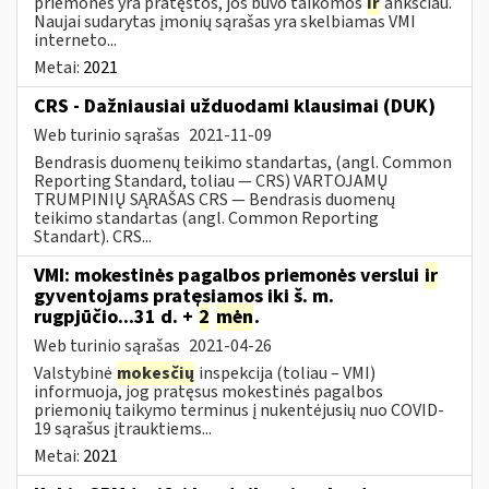
priemonės yra pratęstos, jos buvo taikomos
ir
anksčiau.
Naujai sudarytas įmonių sąrašas yra skelbiamas VMI
interneto...
Metai:
2021
CRS - Dažniausiai užduodami klausimai (DUK)
Web turinio sąrašas
2021-11-09
Bendrasis duomenų teikimo standartas, (angl. Common
Reporting Standard, toliau — CRS) VARTOJAMŲ
TRUMPINIŲ SĄRAŠAS CRS — Bendrasis duomenų
teikimo standartas (angl. Common Reporting
Standart). CRS...
VMI: mokestinės pagalbos priemonės verslui
ir
gyventojams pratęsiamos iki š. m.
rugpjūčio...31 d. +
2
mėn
.
Web turinio sąrašas
2021-04-26
Valstybinė
mokesčių
inspekcija (toliau – VMI)
informuoja, jog pratęsus mokestinės pagalbos
priemonių taikymo terminus į nukentėjusių nuo COVID-
19 sąrašus įtrauktiems...
Metai:
2021