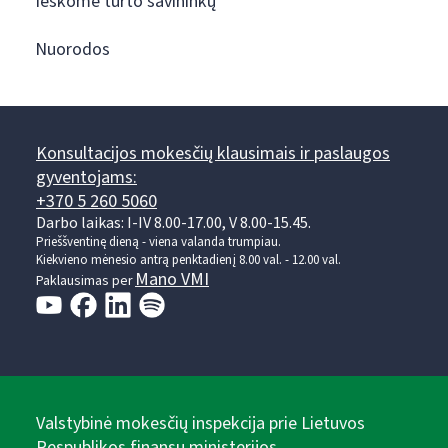
Ieškome turto savininkų
Nuorodos
Konsultacijos mokesčių klausimais ir paslaugos
gyventojams:
+370 5 260 5060
Darbo laikas: I-IV 8.00-17.00, V 8.00-15.45.
Prieššventinę dieną - viena valanda trumpiau.
Kiekvieno mėnesio antrą penktadienį 8.00 val. - 12.00 val.
Mano VMI
Paklausimas per
Valstybinė mokesčių inspekcija prie Lietuvos
Respublikos finansų ministerijos