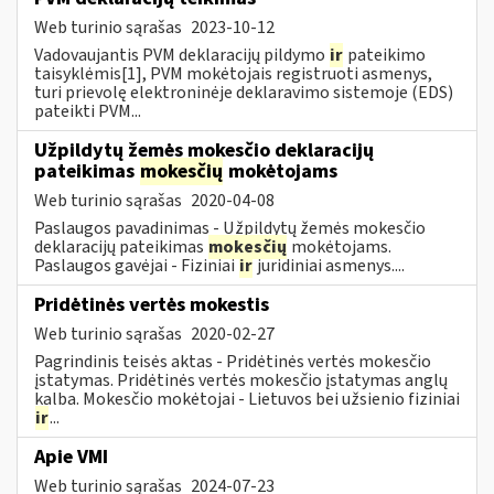
Web turinio sąrašas
2023-10-12
Vadovaujantis PVM deklaracijų pildymo
ir
pateikimo
taisyklėmis[1], PVM mokėtojais registruoti asmenys,
turi prievolę elektroninėje deklaravimo sistemoje (EDS)
pateikti PVM...
Užpildytų žemės mokesčio deklaracijų
pateikimas
mokesčių
mokėtojams
Web turinio sąrašas
2020-04-08
Paslaugos pavadinimas - Užpildytų žemės mokesčio
deklaracijų pateikimas
mokesčių
mokėtojams.
Paslaugos gavėjai - Fiziniai
ir
juridiniai asmenys....
Pridėtinės vertės mokestis
Web turinio sąrašas
2020-02-27
Pagrindinis teisės aktas - Pridėtinės vertės mokesčio
įstatymas. Pridėtinės vertės mokesčio įstatymas anglų
kalba. Mokesčio mokėtojai - Lietuvos bei užsienio fiziniai
ir
...
Apie VMI
Web turinio sąrašas
2024-07-23