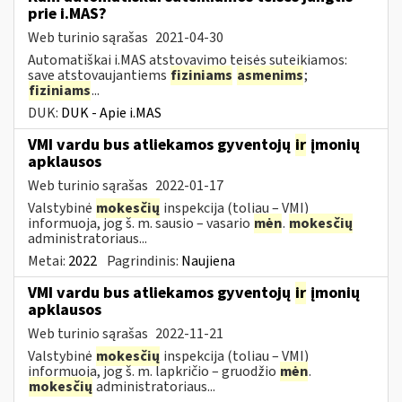
prie i.MAS?
Web turinio sąrašas
2021-04-30
Automatiškai i.MAS atstovavimo teisės suteikiamos:
save atstovaujantiems
fiziniams
asmenims
;
fiziniams
...
DUK:
DUK - Apie i.MAS
VMI vardu bus atliekamos gyventojų
ir
įmonių
apklausos
Web turinio sąrašas
2022-01-17
Valstybinė
mokesčių
inspekcija (toliau – VMI)
informuoja, jog š. m. sausio – vasario
mėn
.
mokesčių
administratoriaus...
Metai:
2022
Pagrindinis:
Naujiena
VMI vardu bus atliekamos gyventojų
ir
įmonių
apklausos
Web turinio sąrašas
2022-11-21
Valstybinė
mokesčių
inspekcija (toliau – VMI)
informuoja, jog š. m. lapkričio – gruodžio
mėn
.
mokesčių
administratoriaus...