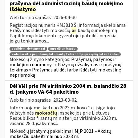
prašymą dėl administracinių baudų mokėjimo
išdėstymo
Web turinio sąrašas
2026-04-30
Registracijos numeris KM3818 Ši informacija skelbiama:
Prašymas išdėstyti mokesčių
ar
baudų sumokėjimą
Papildomų dokumentų gyventojui pateikti nereikia,
jeigu tenkinamos...
papildomi dokumentai
mps dėl an baudų
kada nereikia papildomų dokumentų teikiant mps prašymą dėl an baudos
Mokesčių žinyno kategorijos:
Prašymai, pažymos ir
mokėjimo duomenys » Pažymų užsakymas ir prašymų
teikimas » Prašymas atidėti arba išdėstyti mokestinę
nepriemoką
Dėl VMI prie FM viršininko 2004 m. balandžio 28
d. įsakymo VA-64 pakeitimo
Web turinio sąrašas
2023-03-02
Informuojame, kad nuo 2023 m. kovo 1 d. įsigaliojo
Valstybinės
mokesčių
inspekcijos prie Lietuvos
Respublikos finansų ministerijos viršininko 2023 m.
vasario 28 d. įsakymas...
Mokesčių įstatymų pakeitimai:
MĮP 2021 » Akcizų
mokesčių pakeitimai nuo 2023 m.