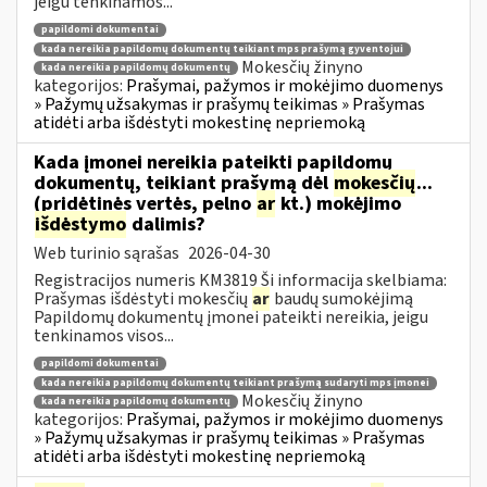
jeigu tenkinamos...
papildomi dokumentai
kada nereikia papildomų dokumentų teikiant mps prašymą gyventojui
Mokesčių žinyno
kada nereikia papildomų dokumentų
kategorijos:
Prašymai, pažymos ir mokėjimo duomenys
» Pažymų užsakymas ir prašymų teikimas » Prašymas
atidėti arba išdėstyti mokestinę nepriemoką
Kada įmonei nereikia pateikti papildomų
dokumentų, teikiant prašymą dėl
mokesčių
...
(pridėtinės vertės, pelno
ar
kt.) mokėjimo
išdėstymo
dalimis?
Web turinio sąrašas
2026-04-30
Registracijos numeris KM3819 Ši informacija skelbiama:
Prašymas išdėstyti mokesčių
ar
baudų sumokėjimą
Papildomų dokumentų įmonei pateikti nereikia, jeigu
tenkinamos visos...
papildomi dokumentai
kada nereikia papildomų dokumentų teikiant prašymą sudaryti mps įmonei
Mokesčių žinyno
kada nereikia papildomų dokumentų
kategorijos:
Prašymai, pažymos ir mokėjimo duomenys
» Pažymų užsakymas ir prašymų teikimas » Prašymas
atidėti arba išdėstyti mokestinę nepriemoką