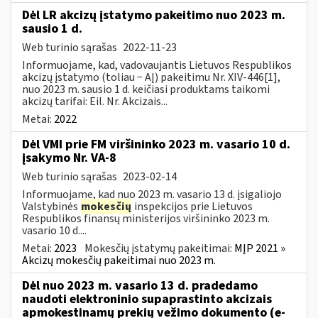
Dėl LR akcizų įstatymo pakeitimo nuo 2023 m.
sausio 1 d.
Web turinio sąrašas
2022-11-23
Informuojame, kad, vadovaujantis Lietuvos Respublikos
akcizų įstatymo (toliau − AĮ) pakeitimu Nr. XIV-446[1],
nuo 2023 m. sausio 1 d. keičiasi produktams taikomi
akcizų tarifai: Eil. Nr. Akcizais...
Metai:
2022
Dėl VMI prie FM viršininko 2023 m. vasario 10 d.
įsakymo Nr. VA-8
Web turinio sąrašas
2023-02-14
Informuojame, kad nuo 2023 m. vasario 13 d. įsigaliojo
Valstybinės
mokesčių
inspekcijos prie Lietuvos
Respublikos finansų ministerijos viršininko 2023 m.
vasario 10 d....
Metai:
2023
Mokesčių įstatymų pakeitimai:
MĮP 2021 »
Akcizų mokesčių pakeitimai nuo 2023 m.
Dėl nuo 2023 m. vasario 13 d. pradedamo
naudoti elektroninio supaprastinto akcizais
apmokestinamų prekių vežimo dokumento (e-