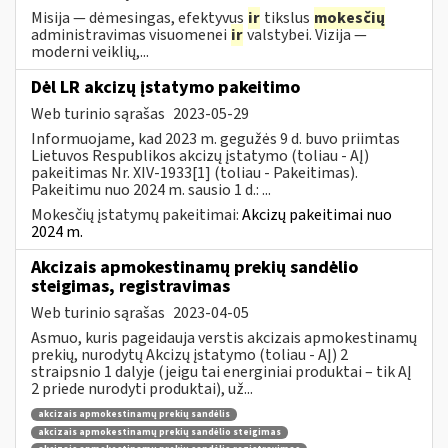
Misija — dėmesingas, efektyvus
ir
tikslus
mokesčių
administravimas visuomenei
ir
valstybei. Vizija —
moderni veiklių,...
Dėl LR akcizų įstatymo pakeitimo
Web turinio sąrašas
2023-05-29
Informuojame, kad 2023 m. gegužės 9 d. buvo priimtas
Lietuvos Respublikos akcizų įstatymo (toliau - AĮ)
pakeitimas Nr. XIV-1933[1] (toliau - Pakeitimas).
Pakeitimu nuo 2024 m. sausio 1 d.: ...
Mokesčių įstatymų pakeitimai:
Akcizų pakeitimai nuo
2024 m.
Akcizais apmokestinamų prekių sandėlio
steigimas, registravimas
Web turinio sąrašas
2023-04-05
Asmuo, kuris pageidauja verstis akcizais apmokestinamų
prekių, nurodytų Akcizų įstatymo (toliau - AĮ) 2
straipsnio 1 dalyje (jeigu tai energiniai produktai – tik AĮ
2 priede nurodyti produktai), už...
akcizais apmokestinamų prekių sandėlis
akcizais apmokestinamų prekių sandėlio steigimas