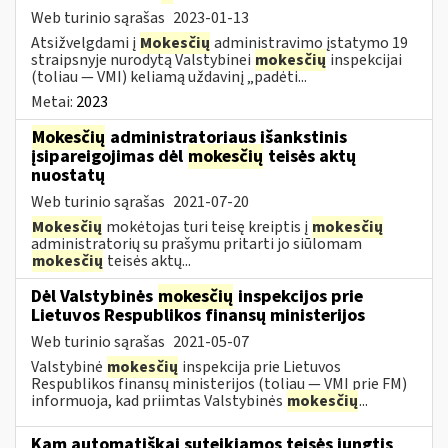
Web turinio sąrašas
2023-01-13
Atsižvelgdami į
Mokesčių
administravimo įstatymo 19
straipsnyje nurodytą Valstybinei
mokesčių
inspekcijai
(toliau — VMI) keliamą uždavinį „padėti...
Metai:
2023
Mokesčių
administratoriaus išankstinis
įsipareigojimas dėl
mokesčių
teisės aktų
nuostatų
Web turinio sąrašas
2021-07-20
Mokesčių
mokėtojas turi teisę kreiptis į
mokesčių
administratorių su prašymu pritarti jo siūlomam
mokesčių
teisės aktų...
Dėl Valstybinės
mokesčių
inspekcijos prie
Lietuvos Respublikos finansų ministerijos
Web turinio sąrašas
2021-05-07
Valstybinė
mokesčių
inspekcija prie Lietuvos
Respublikos finansų ministerijos (toliau — VMI prie FM)
informuoja, kad priimtas Valstybinės
mokesčių
...
Kam automatiškai suteikiamos teisės jungtis