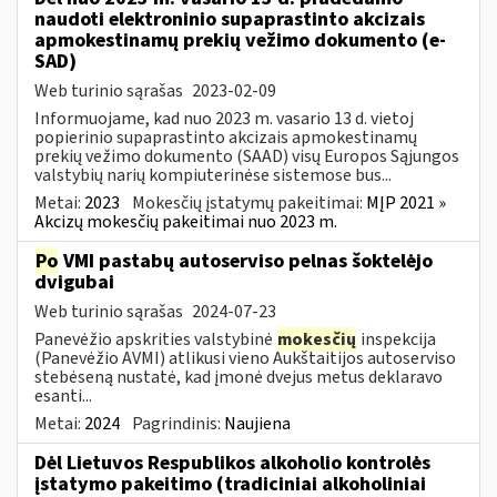
naudoti elektroninio supaprastinto akcizais
apmokestinamų prekių vežimo dokumento (e-
SAD)
Web turinio sąrašas
2023-02-09
Informuojame, kad nuo 2023 m. vasario 13 d. vietoj
popierinio supaprastinto akcizais apmokestinamų
prekių vežimo dokumento (SAAD) visų Europos Sąjungos
valstybių narių kompiuterinėse sistemose bus...
Metai:
2023
Mokesčių įstatymų pakeitimai:
MĮP 2021 »
Akcizų mokesčių pakeitimai nuo 2023 m.
Po
VMI pastabų autoserviso pelnas šoktelėjo
dvigubai
Web turinio sąrašas
2024-07-23
Panevėžio apskrities valstybinė
mokesčių
inspekcija
(Panevėžio AVMI) atlikusi vieno Aukštaitijos autoserviso
stebėseną nustatė, kad įmonė dvejus metus deklaravo
esanti...
Metai:
2024
Pagrindinis:
Naujiena
Dėl Lietuvos Respublikos alkoholio kontrolės
įstatymo pakeitimo (tradiciniai alkoholiniai