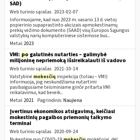
SAD)
Web turinio sąrašas
2023-02-07
Informuojame, kad nuo 2023 m. vasario 13 d. vietoj
popierinio supaprastinto akcizais apmokestinamų
prekių vežimo dokumento (SAAD) visų Europos Sąjungos
valstybių narių kompiuterinėse sistemose bus...
Metai:
2023
VMI:
po
galutinės nutarties – galimybė
milijoninę nepriemoką išsireikalauti iš vadovo
Web turinio sąrašas
2021-10-14
Valstybinė
mokesčių
inspekcija (toliau – VMI)
informuoja, jog neskundžiama nutartimi
pasibaigusiame teisminiame ginče pritarta VMI
reikalavimui, kad beveik...
Metai:
2021
Pagrindinis:
Naujiena
Įvertinus ekonomikos atsigavimą, keičiasi
mokestinių pagalbos priemonių taikymo
terminai
Web turinio sąrašas
2020-09-24
Nukentėję nuo COVID-19
mokesčių
mokėtojai, dėl