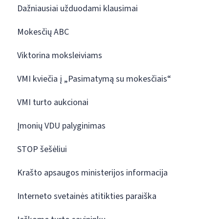
Dažniausiai užduodami klausimai
Mokesčių ABC
Viktorina moksleiviams
VMI kviečia į „Pasimatymą su mokesčiais“
VMI turto aukcionai
Įmonių VDU palyginimas
STOP šešėliui
Krašto apsaugos ministerijos informacija
Interneto svetainės atitikties paraiška