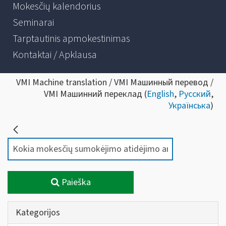
Mokesčių kalendorius
Seminarai
Tarptautinis apmokestinimas
Kontaktai / Apklausa
VMI Machine translation / VMI Машинный перевод /
VMI Машинний переклад (
English
,
Русский
,
Українська
)
Paieška
Kategorijos