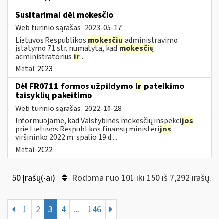
Susitarimai dėl mokesčio
Web turinio sąrašas
2023-05-17
Lietuvos Respublikos
mokesčių
administravimo
įstatymo 71 str. numatyta, kad
mokesčių
administratorius
ir
...
Metai:
2023
Dėl FR0711 formos užpildymo
ir
pateikimo
taisyklių pakeitimo
Web turinio sąrašas
2022-10-28
Informuojame, kad Valstybinės mokesčių inspekci
jos
prie Lietuvos Respublikos finansų ministeri
jos
viršininko 2022 m. spalio 19 d....
Metai:
2022
50 Įrašų(-ai)
Rodoma nuo 101 iki 150 iš 7,292 irašų.
1
2
3
4
...
146