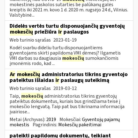
mokestinės paskolos sutarties be palūkanų galės
kreiptis iki 2021 m. kovo 1 d. 2020 m. rugsėjo 24 d., Vilnius.
Valstybinė...
Didelės vertės turtu disponuojančių gyventojų
mokesčių
priežiūra
ir
paslaugos
Web turinio sąrašas
2023-01-19
Kodėl svarbu dideliu turtu disponuojantiems
gyventojams skirti papildomą VMI dėmesį? Ilgametis
VMI darbas su daugiausia
mokesčių
sumokančiomis
įmonėmis rodo, kad ...
Ar
mokesčių
administratorius tikrins gyventojo
pateiktus išlaidas
ir
paslaugų suteikimą
Web turinio sąrašas
2019-03-12
Taip,
mokesčių
administratorius tikrins gyventojų
pateiktus dokumentus, kuriais bus grindžiama teisė į
mokesčio lengvatą. Taip pat bus tikrinama informacija
įvairiose...
Metai (Archyvas):
2019
Mokesčiai:
Gyventojų pajamų
mokestis
Pagrindinis:
Mokesčių pakeitimai
pateikti papildomų dokumentų, teikiant