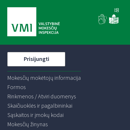
Prisijungti
Mokesčių mokėtojų informacija
Formos
Rinkmenos / Atviri duomenys
Skaičiuoklės ir pagalbininkai
Sąskaitos ir įmokų kodai
Mokesčių žinynas