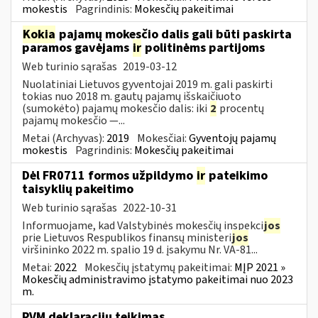
mokestis
Pagrindinis:
Mokesčių pakeitimai
Kokia
pajamų mokesčio dalis gali būti paskirta
paramos gavėjams
ir
politinėms partijoms
Web turinio sąrašas
2019-03-12
Nuolatiniai Lietuvos gyventojai 2019 m. gali paskirti
tokias nuo 2018 m. gautų pajamų išskaičiuoto
(sumokėto) pajamų mokesčio dalis: iki
2
procentų
pajamų mokesčio —...
Metai (Archyvas):
2019
Mokesčiai:
Gyventojų pajamų
mokestis
Pagrindinis:
Mokesčių pakeitimai
Dėl FR0711 formos užpildymo
ir
pateikimo
taisyklių pakeitimo
Web turinio sąrašas
2022-10-31
Informuojame, kad Valstybinės mokesčių inspekci
jos
prie Lietuvos Respublikos finansų ministeri
jos
viršininko 2022 m. spalio 19 d. įsakymu Nr. VA-81...
Metai:
2022
Mokesčių įstatymų pakeitimai:
MĮP 2021 »
Mokesčių administravimo įstatymo pakeitimai nuo 2023
m.
PVM deklaracijų teikimas