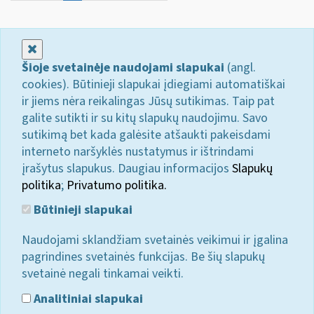
Uždaryti
Šioje svetainėje naudojami slapukai
(angl.
cookies). Būtinieji slapukai įdiegiami automatiškai
ir jiems nėra reikalingas Jūsų sutikimas. Taip pat
galite sutikti ir su kitų slapukų naudojimu. Savo
sutikimą bet kada galėsite atšaukti pakeisdami
interneto naršyklės nustatymus ir ištrindami
įrašytus slapukus. Daugiau informacijos
Slapukų
politika
;
Privatumo politika.
Būtinieji slapukai
Naudojami sklandžiam svetainės veikimui ir įgalina
pagrindines svetainės funkcijas. Be šių slapukų
svetainė negali tinkamai veikti.
Analitiniai slapukai