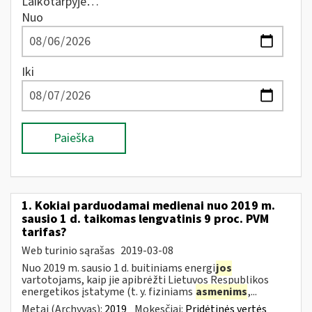
Laikotarpyje…
Nuo
Iki
Paieška
1. Kokiai parduodamai medienai nuo 2019 m.
sausio 1 d. taikomas lengvatinis 9 proc. PVM
tarifas?
Web turinio sąrašas
2019-03-08
Nuo 2019 m. sausio 1 d. buitiniams energi
jos
vartotojams, kaip jie apibrėžti Lietuvos Respublikos
energetikos įstatyme (t. y. fiziniams
asmenims
,...
Metai (Archyvas):
2019
Mokesčiai:
Pridėtinės vertės