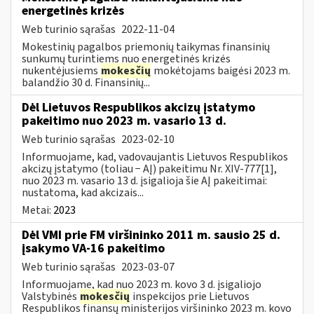
energetinės krizės
Web turinio sąrašas
2022-11-04
Mokestinių pagalbos priemonių taikymas finansinių
sunkumų turintiems nuo energetinės krizės
nukentėjusiems
mokesčių
mokėtojams baigėsi 2023 m.
balandžio 30 d. Finansinių...
Dėl Lietuvos Respublikos akcizų įstatymo
pakeitimo nuo 2023 m. vasario 13 d.
Web turinio sąrašas
2023-02-10
Informuojame, kad, vadovaujantis Lietuvos Respublikos
akcizų įstatymo (toliau − AĮ) pakeitimu Nr. XIV-777[1],
nuo 2023 m. vasario 13 d. įsigalioja šie AĮ pakeitimai:
nustatoma, kad akcizais...
Metai:
2023
Dėl VMI prie FM viršininko 2011 m. sausio 25 d.
įsakymo VA-16 pakeitimo
Web turinio sąrašas
2023-03-07
Informuojame, kad nuo 2023 m. kovo 3 d. įsigaliojo
Valstybinės
mokesčių
inspekcijos prie Lietuvos
Respublikos finansų ministerijos viršininko 2023 m. kovo