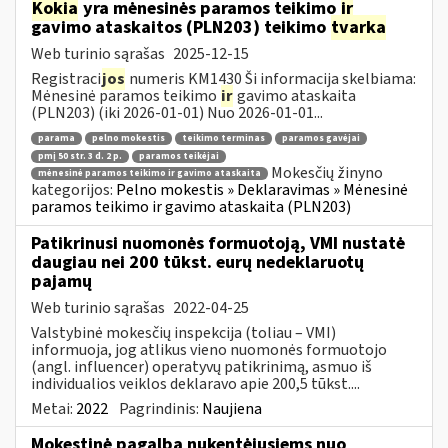
Kokia
yra mėnesinės paramos teikimo
ir
gavimo ataskaitos (PLN203) teikimo
tvarka
Web turinio sąrašas
2025-12-15
Registraci
jos
numeris KM1430 Ši informacija skelbiama:
Mėnesinė paramos teikimo
ir
gavimo ataskaita
(PLN203) (iki 2026-01-01) Nuo 2026-01-01...
parama
pelno mokestis
teikimo terminas
paramos gavėjai
pmį 50 str. 3 d. 2 p.
paramos teikėjai
Mokesčių žinyno
mėnesinė paramos teikimo ir gavimo ataskaita
kategorijos:
Pelno mokestis » Deklaravimas » Mėnesinė
paramos teikimo ir gavimo ataskaita (PLN203)
Patikrinusi nuomonės formuotoją, VMI nustatė
daugiau nei 200 tūkst. eurų nedeklaruotų
pajamų
Web turinio sąrašas
2022-04-25
Valstybinė mokesčių inspekcija (toliau – VMI)
informuoja, jog atlikus vieno nuomonės formuotojo
(angl. influencer) operatyvų patikrinimą, asmuo iš
individualios veiklos deklaravo apie 200,5 tūkst....
Metai:
2022
Pagrindinis:
Naujiena
Mokestinė pagalba nukentėjusiems nuo