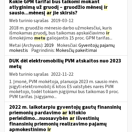
Kokie GPM tarifai bus taikomi mokant
atlyginimą už gruodį – gruodžio mėnesį
ir
sausio...mėnesį
ar
jie skirsis?
Web turinio sąrašas
2019-03-12
2018 m. gruodžio mėnesio darbo užmokesčiui, kuris
išmokamas gruodį, bus taikomas apskaičiavimo
ir
išmokėjimo
metu
galiojantis 15 proc. GPM tarifas...
Metai (Archyvas):
2019
Mokesčiai:
Gyventojų pajamų
mokestis
Pagrindinis:
Mokesčių pakeitimai
DUK dėl elektromobilių PVM atskaitos nuo 2023
metų
Web turinio sąrašas
2022-11-22
1. Įmonė, PVM mokėtoja, planuoja 2023 m. sausio mėn.
įsigyti elektromobilį iš kitos ES valstybės narės PVM
mokėtojo, todėl tokiam įsigijimui bus taikomas 0 proc.
PVM tarifas. Įsigyjamo...
2022 m. laikotarpiu gyventojų gautų finansinių
priemonių pardavimo
ar
kitokio
perleidimo...nuosavybėn
ar
išvestinių
finansinių priemonių realizavimo pajamų
apmokestinimo
ir