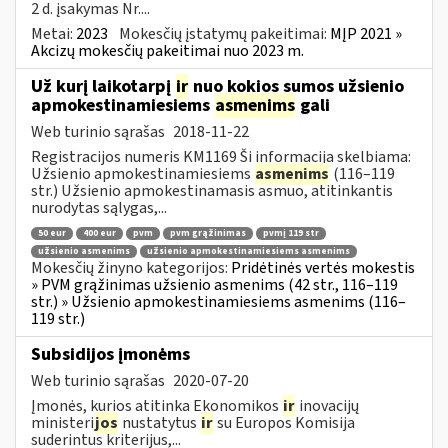
2 d. įsakymas Nr....
Metai:
2023
Mokesčių įstatymų pakeitimai:
MĮP 2021 »
Akcizų mokesčių pakeitimai nuo 2023 m.
Už kurį laikotarpį
ir
nuo kokios sumos užsienio
apmokestinamiesiems
asmenims
gali
Web turinio sąrašas
2018-11-22
Registracijos numeris KM1169 Ši informacija skelbiama:
Užsienio apmokestinamiesiems
asmenims
(116–119
str.) Užsienio apmokestinamasis asmuo, atitinkantis
nurodytas sąlygas,...
50 eur
400 eur
pvm
pvm grąžinimas
pvmį 119 str
užsienio asmenims
užsienio apmokestinamiesiems asmenims
Mokesčių žinyno kategorijos:
Pridėtinės vertės mokestis
» PVM grąžinimas užsienio asmenims (42 str., 116–119
str.) » Užsienio apmokestinamiesiems asmenims (116–
119 str.)
Subsidijos įmonėms
Web turinio sąrašas
2020-07-20
Įmonės, kurios atitinka Ekonomikos
ir
inovacijų
ministeri
jos
nustatytus
ir
su Europos Komisija
suderintus kriterijus,...