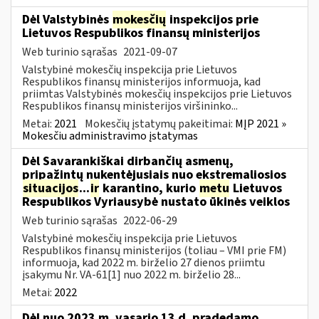
Dėl Valstybinės
mokesčių
inspekcijos prie
Lietuvos Respublikos finansų ministerijos
Web turinio sąrašas
2021-09-07
Valstybinė mokesčių inspekcija prie Lietuvos
Respublikos finansų ministerijos informuoja, kad
priimtas Valstybinės mokesčių inspekcijos prie Lietuvos
Respublikos finansų ministerijos viršininko...
Metai:
2021
Mokesčių įstatymų pakeitimai:
MĮP 2021 »
Mokesčiu administravimo įstatymas
Dėl Savarankiškai dirbančių asmenų,
pripažintų nukentėjusiais nuo ekstremaliosios
situacijos
...
ir
karantino, kurio
metu
Lietuvos
Respublikos Vyriausybė nustato ūkinės veiklos
Web turinio sąrašas
2022-06-29
Valstybinė mokesčių inspekcija prie Lietuvos
Respublikos finansų ministerijos (toliau – VMI prie FM)
informuoja, kad 2022 m. birželio 27 dienos priimtu
įsakymu Nr. VA-61[1] nuo 2022 m. birželio 28...
Metai:
2022
Dėl nuo 2023 m. vasario 13 d. pradedamo