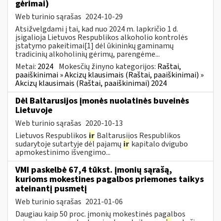
gėrimai)
Web turinio sąrašas
2024-10-29
Atsižvelgdami į tai, kad nuo 2024 m. lapkričio 1 d.
įsigalioja Lietuvos Respublikos alkoholio kontrolės
įstatymo pakeitimai[1] dėl ūkininkų gaminamų
tradicinių alkoholinių gėrimų, parengėme...
Metai:
2024
Mokesčių žinyno kategorijos:
Raštai,
paaiškinimai » Akcizų klausimais (Raštai, paaiškinimai) »
Akcizų klausimais (Raštai, paaiškinimai) 2024
Dėl Baltarusijos įmonės nuolatinės buveinės
Lietuvoje
Web turinio sąrašas
2020-10-13
Lietuvos Respublikos
ir
Baltarusijos Respublikos
sudarytoje sutartyje dėl pajamų
ir
kapitalo dvigubo
apmokestinimo išvengimo...
VMI paskelbė 67,4 tūkst. įmonių sąrašą,
kurioms mokestines pagalbos priemones taikys
ateinantį pusmetį
Web turinio sąrašas
2021-01-06
Daugiau kaip 50 proc. įmonių mokestinės pagalbos