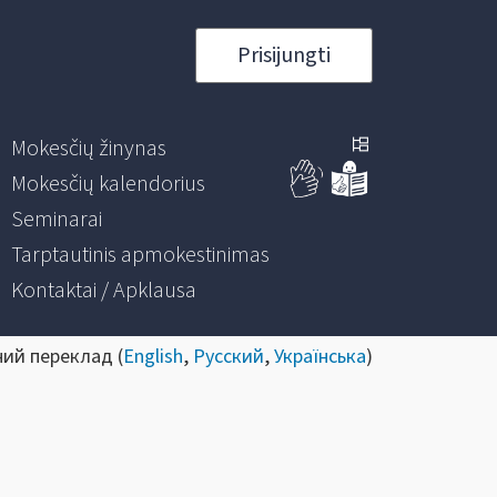
Prisijungti
Mokesčių žinynas
Mokesčių kalendorius
Seminarai
Tarptautinis apmokestinimas
Kontaktai / Apklausa
ний переклад (
English
,
Русский
,
Українська
)