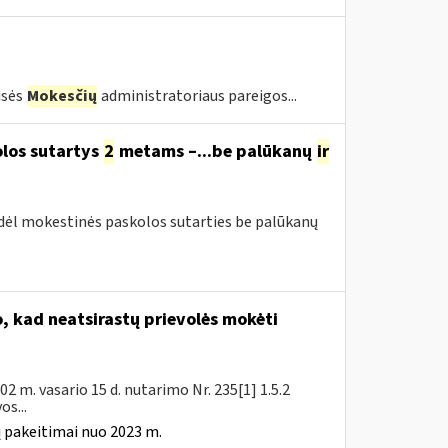
isės
Mokesčių
administratoriaus pareigos...
olos sutartys
2
metams –...be palūkanų
ir
 dėl mokestinės paskolos sutarties be palūkanų
 kad neatsirastų prievolės mokėti
 m. vasario 15 d. nutarimo Nr. 235[1] 1.5.2
s...
 pakeitimai nuo 2023 m.