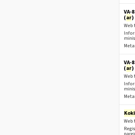
VA-8
(
ar
)
Web t
Infor
minis
Metai
VA-8
(
ar
)
Web t
Infor
minis
Metai
Kok
Web t
Regis
parei