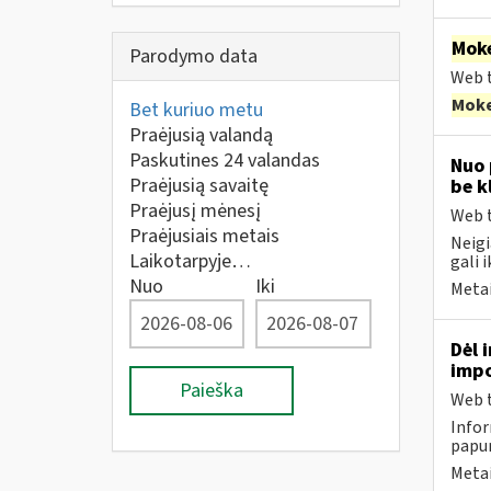
Moke
Parodymo data
Web t
Moke
Bet kuriuo metu
Praėjusią valandą
Paskutines 24 valandas
Nuo 
Praėjusią savaitę
be k
Praėjusį mėnesį
Web t
Praėjusiais metais
Neigi
Laikotarpyje…
gali i
Nuo
Iki
Metai
Dėl 
impo
Paieška
Web t
Infor
papun
Metai