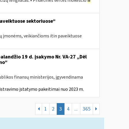
cizų lengvatas. • Pridėtinės vertės mokesčio
ir
aveiktuose sektoriuose“
jų įmonėms, veikiančioms itin paveiktuose
balandžio 19 d. įsakymo Nr. VA-27 „Dėl
mo“
ublikos finansų ministerijos, įgyvendinama
istravimo įstatymo pakeitimai nuo 2023 m.
1
2
3
4
...
365