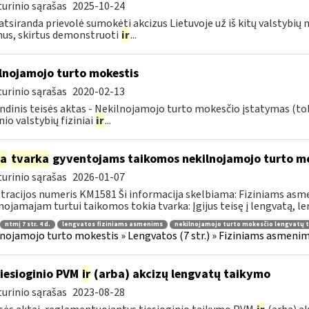
urinio sąrašas
2025-10-24
atsiranda prievolė sumokėti akcizus Lietuvoje už iš kitų valstybių
us, skirtus demonstruoti
ir
...
lnojamojo turto mokestis
urinio sąrašas
2020-02-13
ndinis teisės aktas - Nekilnojamojo turto mokesčio įstatymas (to
nio valstybių fiziniai
ir
...
ia
tvarka
gyventojams taikomos nekilnojamojo turto mo
urinio sąrašas
2026-01-07
tracijos numeris KM1581 Ši informacija skelbiama: Fiziniams 
nojamajam turtui taikomos tokia tvarka: Įgijus teisę į lengvatą, len
ntmį 7 str. 4 d.
lengvatos fiziniams asmenims
nekilnojamojo turto mokesčio lengvatų 
nojamojo turto mokestis » Lengvatos (7 str.) » Fiziniams asmeni
tiesioginio PVM
ir
(arba) akcizų lengvatų taikymo
urinio sąrašas
2023-08-28