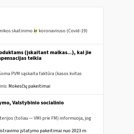
omikos skatinimo
ir
koronaviruso (Covid-19)
duktams (įskaitant malkas...), kai jie
mpensacijas teikia
šoma PVM sąskaita faktūra (kasos kvitas
nis:
Mokesčių pakeitimai
mo, Valstybinio socialinio
erijos (toliau — VMI prie FM) informuoja, jog
istravimo įstatymo pakeitimai nuo 2023 m.