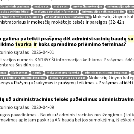
čių administravimas
maį 38 str.
maį 39 str.
mokesčių mokėtojas
informacija apie 
acijos teikimo būdai
prašymas suteikti informaciją
informacijos teikimas žodžiu
inf
Mokesčių žinyno kat
rtinis informacijos teikimas
atsisakymas teikti informaciją
istratoriaus ir mokesčių mokėtojo teisės ir pareigos (32-42 s
 galima pateikti prašymą dėl administracinių baudų
su
eikimo
tvarka
ir
koks sprendimo priėmimo terminas?
urinio sąrašas
2026-04-01
tracijos numeris KM1457 Ši informacija skelbiama: Prašymas išdė
taras Susidūrus su...
jimas
išdėstymas
nauda
mokestinė nepriemoka
administracinis nusižengimas
m
Mokesčių žinyno kateg
 už administracinį nusižengimą
supaprastintas procesas
nys » Pažymų užsakymas ir prašymų teikimas » Prašymas atidėti
ų už administracinius teisės pažeidimus administravim
urinio sąrašas
2020-04-09
ugos pavadinimas - Baudų už administracinius nusižengimus (tol
mavimas apie jam paskirtą AN baudą bei jos sumokėjimą, išieškojim