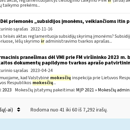
isės aktai, reglamentuojantys tiesioginio taikymo PVM
ir
(arba) ak
ų taikymo prekėms...
Dėl priemonės „subsidijos įmonėms, veikiančioms itin p
urinio sąrašas
2022-11-16
s teisės aktas reglamentuoja subsidijų skyrimą įmonėms? Subsidi
riuose, lėšų skyrimo
ir
administravimo tvarkos aprašas...
rmacinis pranešimas dėl VMI prie FM viršininko 2023 m. 
aitos dokumentų papildymo tvarkos aprašo patvirtini
urinio sąrašas
2023-04-24
muojame, kad Valstybinė
mokesčių
inspekcija prie Lietuvos Resp
vos Respublikos
mokesčių
...
:
2023
Mokesčių įstatymų pakeitimai:
MĮP 2021 » Mokesčių admin
šų(-ai)
Rodoma nuo 41 iki 60 iš 7,292 irašų.