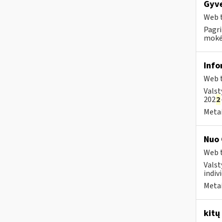
Gyve
Web t
Pagri
mokėt
Info
Web t
Valst
202
2
Metai
Nuo 
Web t
Valst
indivi
Metai
kitų