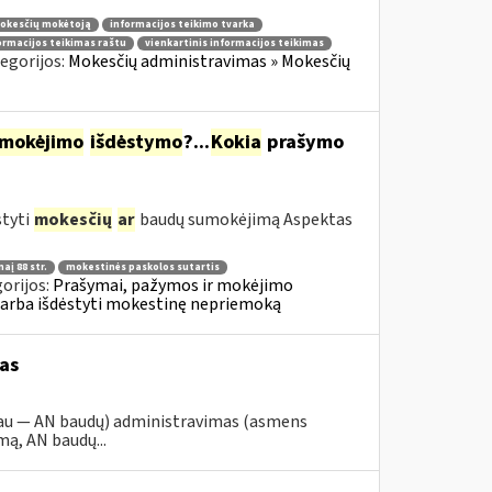
mokesčių mokėtoją
informacijos teikimo tvarka
ormacijos teikimas raštu
vienkartinis informacijos teikimas
egorijos:
Mokesčių administravimas » Mokesčių
mokėjimo
išdėstymo
?...
Kokia
prašymo
styti
mokesčių
ar
baudų sumokėjimą Aspektas
aį 88 str.
mokestinės paskolos sutartis
orijos:
Prašymai, pažymos ir mokėjimo
 arba išdėstyti mokestinę nepriemoką
as
iau — AN baudų) administravimas (asmens
ą, AN baudų...