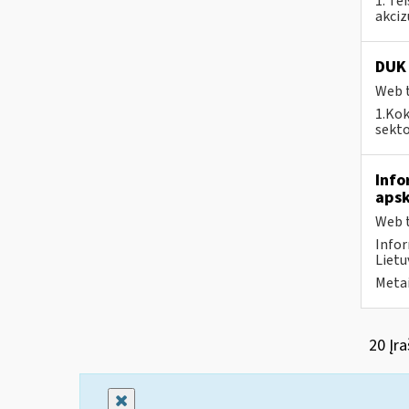
1. Te
akciz
DUK 
Web t
1.Kok
sekto
Info
apsk
Web t
Infor
Lietu
Metai
20 Įra
Uždaryti