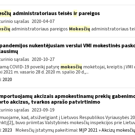
sčių
administratoriaus teisės
ir
pareigos
urinio sąrašas
2020-04-07
sčių
administratoriaus pareigos
Mokesčių
administratoriaus te
pandemijos nukentėjusiam verslui VMI mokestinės pask
lausimų
urinio sąrašas
2020-10-27
amą COVID-19 poveikį patyrę
mokesčių
mokėtojai, kreiptis į VMI
ki 2021 m. vasario 28 d. 2020 m. spalio 20 d.,...
:
2020
importuojamų akcizais apmokestinamų prekių gabenimo,
rto akcizus, tvarkos aprašo patvirtinimo
urinio sąrašas
2023-09-19
muojame, kad, atsižvelgiant į Lietuvos Respublikos Vyriausybės 2002
ktį[2], buvo priimtas Valstybinės mokesčių inspekcijos prie Lietuvo
:
2023
Mokesčių įstatymų pakeitimai:
MĮP 2021 » Akcizų mokesčių