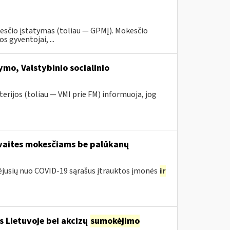
esčio įstatymas (toliau — GPMĮ). Mokesčio
 gyventojai, ...
mo, Valstybinio socialinio
erijos (toliau — VMI prie FM) informuoja, jog
avaites mokesčiams be palūkanų
tėjusių nuo COVID-19 sąrašus įtrauktos įmonės
ir
s Lietuvoje bei akcizų
sumokėjimo