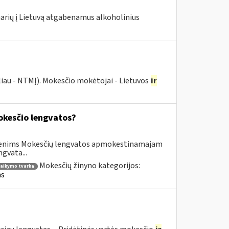
 narių į Lietuvą atgabenamus alkoholinius
liau - NTMĮ). Mokesčio mokėtojai - Lietuvos
ir
kesčio lengvatos?
asmenims Mokesčių lengvatos apmokestinamajam
gvata...
Mokesčių žinyno kategorijos:
taikymo tvarka
ms