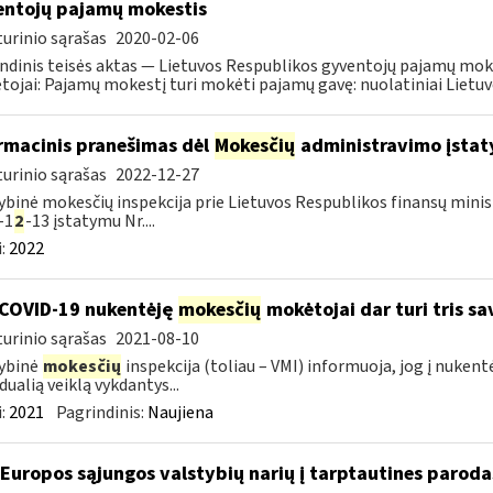
ntojų pajamų mokestis
urinio sąrašas
2020-02-06
ndinis teisės aktas — Lietuvos Respublikos gyventojų pajamų mok
ojai: Pajamų mokestį turi mokėti pajamų gavę: nuolatiniai Lietuvos
rmacinis pranešimas dėl
Mokesčių
administravimo įstaty
urinio sąrašas
2022-12-27
ybinė mokesčių inspekcija prie Lietuvos Respublikos finansų minist
-1
2
-13 įstatymu Nr....
:
2022
COVID-19 nukentėję
mokesčių
mokėtojai dar turi tris s
urinio sąrašas
2021-08-10
ybinė
mokesčių
inspekcija (toliau – VMI) informuoja, jog į nuken
dualią veiklą vykdantys...
:
2021
Pagrindinis:
Naujiena
 Europos sąjungos valstybių narių į tarptautines paroda