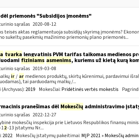
dėl priemonės "Subsidijos įmonėms"
urinio sąrašas
2020-08-12
ks teisės aktas reglamentuoja subsidijų skyrimą įmonėms? Ekon
mo sukeltų pasekmių mažinimo priemonių plano priemonės...
ia
tvarka
lengvatinis PVM tarifas taikomas medienos pro
duodami
fiziniams
asmenims
, kuriems už kietą kurą ko
urinio sąrašas
2019-03-08
malkų
ir
/
ar
medienos produktų, skirtų kūrenimui, pardavimui išra
uodamas), tai parduodamų malkų /...
 (Archyvas):
2019
Mokesčiai:
Pridėtinės vertės mokestis
Pagrindi
rmacinis pranešimas dėl
Mokesčių
administravimo įstaty
urinio sąrašas
2022-12-27
ybinė mokesčių inspekcija prie Lietuvos Respublikos finansų minist
-1
2
-13 įstatymu Nr....
:
2022
Mokesčių įstatymų pakeitimai:
MĮP 2021 » Mokesčių admin