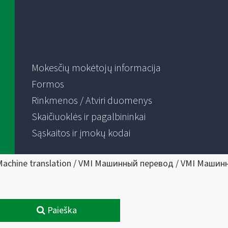
Mokesčių mokėtojų informacija
Formos
Rinkmenos / Atviri duomenys
Skaičiuoklės ir pagalbininkai
Sąskaitos ir įmokų kodai
Machine translation / VMI Машинный перевод / VMI Машин
Paieška