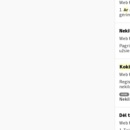
Web t
1.
Ar
gėrim
Neki
Web t
Pagri
užsie
Kok
Web t
Regis
nekil
ntm
Nekil
Dėl 
Web t