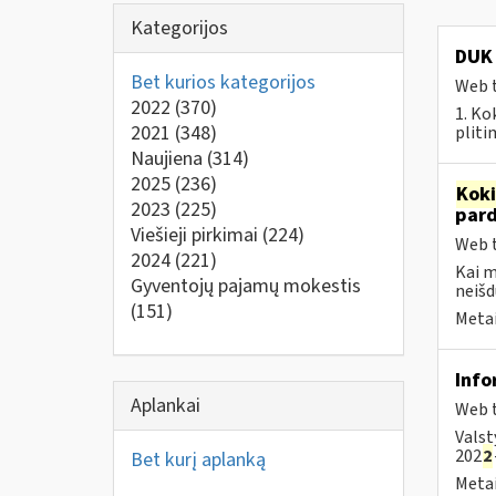
Kategorijos
DUK 
Bet kurios kategorijos
Web t
2022
(370)
1. Ko
2021
(348)
pliti
Naujiena
(314)
2025
(236)
Kok
2023
(225)
par
Viešieji pirkimai
(224)
Web t
2024
(221)
Kai 
Gyventojų pajamų mokestis
neišd
(151)
Metai
Info
Aplankai
Web t
Valst
202
2
Bet kurį aplanką
Metai