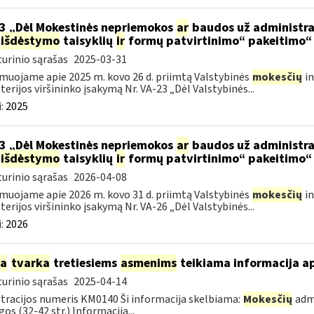
3 „Dėl Mokestinės nepriemokos
ar
baudos už administra
išdėstymo
taisyklių
ir
formų patvirtinimo“ pakeitimo“
urinio sąrašas
2025-03-31
muojame apie 2025 m. kovo 26 d. priimtą Valstybinės
mokesčių
in
terijos viršininko įsakymą Nr. VA-23 „Dėl Valstybinės...
:
2025
3 „Dėl Mokestinės nepriemokos
ar
baudos už administra
išdėstymo
taisyklių
ir
formų patvirtinimo“ pakeitimo“
urinio sąrašas
2026-04-08
muojame apie 2026 m. kovo 31 d. priimtą Valstybinės
mokesčių
in
terijos viršininko įsakymą Nr. VA-26 „Dėl Valstybinės...
:
2026
ia
tvarka
tretiesiems
asmenims
teikiama informacija a
urinio sąrašas
2025-04-14
tracijos numeris KM0140 Ši informacija skelbiama:
Mokesčių
admi
gos (32-42 str.) Informacija...