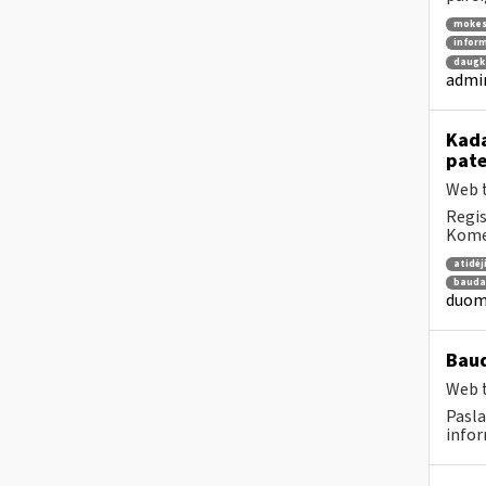
mokes
inform
daugka
admin
Kada
pat
Web t
Regis
Komen
atidė
bauda
duome
Baud
Web t
Pasla
infor