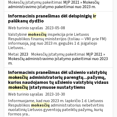
Mokesčių įstatymų pakeitimai:
MĮP 2021 » Mokesčių
administravimo įstatymo pakeitimai nuo 2023 m.
Informacinis pranešimas dėl delspinigių
ir
palūkanų dydžio
Web turinio sąrašas
2023-05-08
Valstybinė
mokesčių
inspekcija prie Lietuvos
Respublikos finansų ministerijos (toliau — VMI prie FM)
informuoja, jog nuo 2023 m. gegužės 1 d. įsigaliojo
Lietuvos...
Metai:
2023
Mokesčių įstatymų pakeitimai:
MĮP 2021 »
Mokesčių administravimo įstatymo pakeitimai nuo 2023
m.
Informacinis pranešimas dėl užsienio valstybių
mokesčių
administratorių parengtų...pažymų,
kurios naudojamos tų užsienio valstybių vidaus
mokesčių
įstatymuose nustatytiems
Web turinio sąrašas
2023-10-30
Informuojame, kad nuo 2023 m. lapkričio 1 d. Lietuvos
Respublikos
mokesčių
administratorius nebetvirtins
nuolatinių Lietuvos gyventojų pateiktų pažymų, kurių
formos yra...