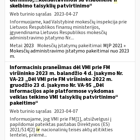
skelbimo taisyklių patvirtinimo“
Web turinio sąrašas
2023-04-27
Informuojame, kad Valstybinė mokesčių inspekcija prie
Lietuvos Respublikos finansų ministerijos,
įgyvendinama Lietuvos Respublikos mokesčių
administravimo įstatymo Nr....
Metai:
2023
Mokesčių įstatymų pakeitimai:
MĮP 2021 »
Mokesčių administravimo įstatymo pakeitimai nuo 2023
m.
Informacinis pranešimas dėl VMI prie FM
viršininko 2023 m. balandžio 4 d. įsakymo Nr.
VA-23 „Dėl VMI prie FM viršininko 2022 m.
gruodžio 23 d. įsakymo Nr. VA-95 „Dėl
informacijos apie platformose vykdomas
veiklas teikimo VMI taisyklių patvirtinimo“
pakeitimo“
Web turinio sąrašas
2023-04-07
Informuojame, jog VMI prie FM[1], atsižvelgusi į
papildomai pateiktas pastabas Direktyvos (ES)
2021/514[2]
ir
nacionalinių teisės aktų atitikties
lentelei, priėmė...