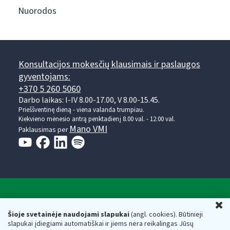
Nuorodos
Konsultacijos mokesčių klausimais ir paslaugos
gyventojams:
+370 5 260 5060
Darbo laikas: I-IV 8.00-17.00, V 8.00-15.45.
Prieššventinę dieną - viena valanda trumpiau.
Kiekvieno mėnesio antrą penktadienį 8.00 val. - 12.00 val.
Mano VMI
Paklausimas per
Valstybinė mokesčių inspekcija prie Lietuvos
U
Respublikos finansų ministerijos
Šioje svetainėje naudojami slapukai
(angl. cookies). Būtinieji
slapukai įdiegiami automatiškai ir jiems nėra reikalingas Jūsų