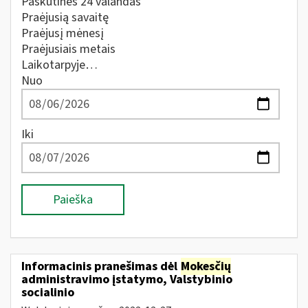
Paskutines 24 valandas
Praėjusią savaitę
Praėjusį mėnesį
Praėjusiais metais
Laikotarpyje…
Nuo
Iki
Paieška
Informacinis pranešimas dėl
Mokesčių
administravimo įstatymo, Valstybinio
socialinio