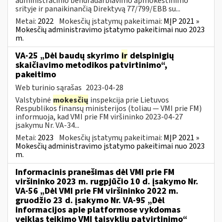
administracinio bendradarbiavimo apmokestinimo
srityje ir panaikinančią Direktyvą 77/799/EBB su...
Metai:
2022
Mokesčių įstatymų pakeitimai:
MĮP 2021 »
Mokesčių administravimo įstatymo pakeitimai nuo 2023
m.
VA-25 „Dėl baudų skyrimo
ir
delspinigių
skaičiavimo metodikos patvirtinimo“,
pakeitimo
Web turinio sąrašas
2023-04-28
Valstybinė
mokesčių
inspekcija prie Lietuvos
Respublikos finansų ministerijos (toliau ― VMI prie FM)
informuoja, kad VMI prie FM viršininko 2023-04-27
įsakymu Nr. VA-34...
Metai:
2023
Mokesčių įstatymų pakeitimai:
MĮP 2021 »
Mokesčių administravimo įstatymo pakeitimai nuo 2023
m.
Informacinis pranešimas dėl VMI prie FM
viršininko 2023 m. rugpjūčio 10 d. įsakymo Nr.
VA-56 „Dėl VMI prie FM viršininko 2022 m.
gruodžio 23 d. įsakymo Nr. VA-95 „Dėl
informacijos apie platformose vykdomas
veiklas teikimo VMI taisyklių patvirtinimo“