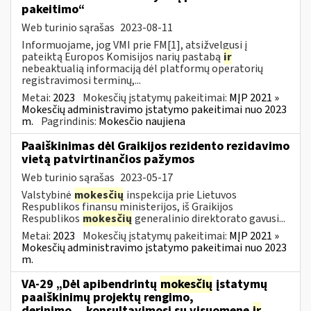
pakeitimo“
Web turinio sąrašas
2023-08-11
Informuojame, jog VMI prie FM[1], atsižvelgusi į
pateiktą Europos Komisijos narių pastabą
ir
nebeaktualią informaciją dėl platformų operatorių
registravimosi terminų,...
Metai:
2023
Mokesčių įstatymų pakeitimai:
MĮP 2021 »
Mokesčių administravimo įstatymo pakeitimai nuo 2023
m.
Pagrindinis:
Mokesčio naujiena
Paaiškinimas dėl Graikijos rezidento rezidavimo
vietą patvirtinančios pažymos
Web turinio sąrašas
2023-05-17
Valstybinė
mokesčių
inspekcija prie Lietuvos
Respublikos finansų ministerijos, iš Graikijos
Respublikos
mokesčių
generalinio direktorato gavusi...
Metai:
2023
Mokesčių įstatymų pakeitimai:
MĮP 2021 »
Mokesčių administravimo įstatymo pakeitimai nuo 2023
m.
VA-29 „Dėl apibendrintų
mokesčių
įstatymų
paaiškinimų projektų rengimo,
derinimo,...konsultavimosi su visuomene
ir