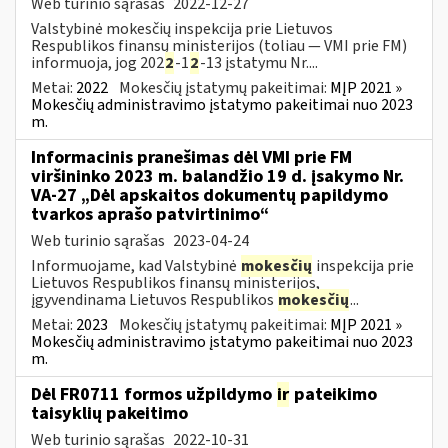
Web turinio sąrašas
2022-12-27
Valstybinė mokesčių inspekcija prie Lietuvos
Respublikos finansų ministerijos (toliau — VMI prie FM)
informuoja, jog 202
2
-1
2
-13 įstatymu Nr....
Metai:
2022
Mokesčių įstatymų pakeitimai:
MĮP 2021 »
Mokesčių administravimo įstatymo pakeitimai nuo 2023
m.
Informacinis pranešimas dėl VMI prie FM
viršininko 2023 m. balandžio 19 d. įsakymo Nr.
VA-27 „Dėl apskaitos dokumentų papildymo
tvarkos aprašo patvirtinimo“
Web turinio sąrašas
2023-04-24
Informuojame, kad Valstybinė
mokesčių
inspekcija prie
Lietuvos Respublikos finansų ministerijos,
įgyvendinama Lietuvos Respublikos
mokesčių
...
Metai:
2023
Mokesčių įstatymų pakeitimai:
MĮP 2021 »
Mokesčių administravimo įstatymo pakeitimai nuo 2023
m.
Dėl FR0711 formos užpildymo
ir
pateikimo
taisyklių pakeitimo
Web turinio sąrašas
2022-10-31