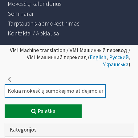
Mokesčių kalendorius
Seminarai
Tarptautinis apmokestinimas
Kontaktai / Apklausa
VMI Machine translation / VMI Машинный перевод /
VMI Машинний переклад (
English
,
Русский
,
Українська
)
Paieška
Kategorijos