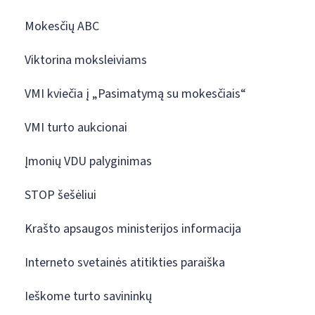
Mokesčių ABC
Viktorina moksleiviams
VMI kviečia į „Pasimatymą su mokesčiais“
VMI turto aukcionai
Įmonių VDU palyginimas
STOP šešėliui
Krašto apsaugos ministerijos informacija
Interneto svetainės atitikties paraiška
Ieškome turto savininkų