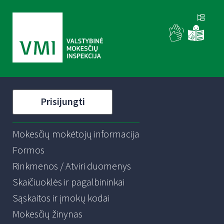
Prisijungti
Mokesčių mokėtojų informacija
Formos
Rinkmenos / Atviri duomenys
Skaičiuoklės ir pagalbininkai
Sąskaitos ir įmokų kodai
Mokesčių žinynas