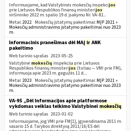
Informuojame, kad Valstybinės mokesčių inspekci
jos
prie Lietuvos Respublikos finansų ministeri
jos
viršininko 2022 m. spalio 19 d. įsakymu Nr. VA-81...
Metai:
2022
Mokesčių įstatymų pakeitimai:
MĮP 2021 »
Mokesčių administravimo įstatymo pakeitimai nuo 2023
m.
Informacinis pranešimas dėl MAĮ
ir
ANK
pakeitimo
Web turinio sąrašas
2023-05-25
Valstybinė
mokesčių
inspekcija prie Lietuvos
Respublikos finansų ministeri
jos
(toliau — VMI prie FM),
informuoja apie 2023 m. gegužės 11 d....
Metai:
2023
Mokesčių įstatymų pakeitimai:
MĮP 2021 »
Mokesčių administravimo įstatymo pakeitimai nuo 2023
m.
VA-95 „Dėl Informacijos apie platformose
vykdomas veiklas teikimo Valstybinei
mokesčių
Web turinio sąrašas
2023-01-02
Informuojame, jog VMI prie FM[1], įgyvendinama 2011 m.
vasario 15 d. Tarybos direktyvą 2011/16/ES dėl