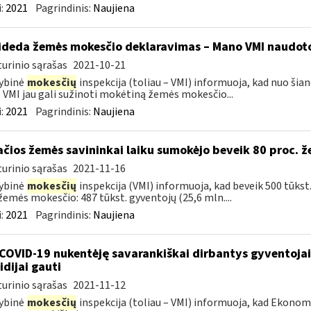
:
2021
Pagrindinis:
Naujiena
ideda žemės mokesčio deklaravimas – Mano VMI naudoto
urinio sąrašas
2021-10-21
ybinė
mokesčių
inspekcija (toliau – VMI) informuoja, kad nuo šian
VMI jau gali sužinoti mokėtiną žemės mokesčio...
:
2021
Pagrindinis:
Naujiena
ačios žemės savininkai laiku sumokėjo beveik 80 proc. 
urinio sąrašas
2021-11-16
ybinė
mokesčių
inspekcija (VMI) informuoja, kad beveik 500 tūkst
žemės mokesčio: 487 tūkst. gyventojų (25,6 mln....
:
2021
Pagrindinis:
Naujiena
COVID-19 nukentėję savarankiškai dirbantys gyventojai ik
idijai gauti
urinio sąrašas
2021-11-12
ybinė
mokesčių
inspekcija (toliau – VMI) informuoja, kad Ekono