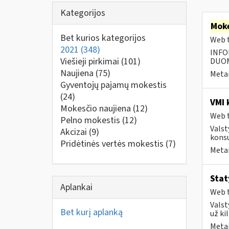
Kategorijos
Moke
Bet kurios kategorijos
Web t
2021
(348)
INFO
Viešieji pirkimai
(101)
DUOME
Naujiena
(75)
Metai
Gyventojų pajamų mokestis
(24)
VMI 
Mokesčio naujiena
(12)
Web t
Pelno mokestis
(12)
Valst
Akcizai
(9)
konsu
Pridėtinės vertės mokestis
(7)
Metai
Stat
Aplankai
Web t
Valst
Bet kurį aplanką
už ki
Metai