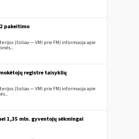
52 pakeitimo
erijos (toliau ― VMI prie FM) informuoja apie
inės...
mokėtojų registre taisyklių
erijos (toliau ― VMI prie FM) informuoja apie
s...
nei 1,35 mln. gyventojų sėkmingai