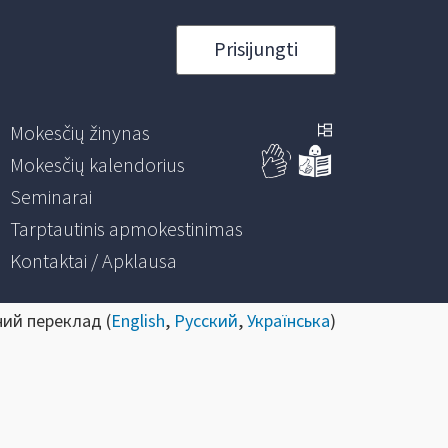
Prisijungti
Mokesčių žinynas
Mokesčių kalendorius
Seminarai
Tarptautinis apmokestinimas
Kontaktai / Apklausa
ний переклад (
English
,
Русский
,
Українська
)