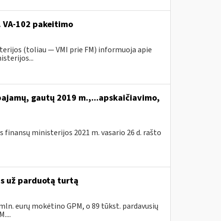
r. VA-102 pakeitimo
erijos (toliau ― VMI prie FM) informuoja apie
sterijos...
pajamų, gautų 2019 m.,...apskaičiavimo,
 finansų ministerijos 2021 m. vasario 26 d. rašto
as už parduotą turtą
 mln. eurų mokėtino GPM, o 89 tūkst. pardavusių
....