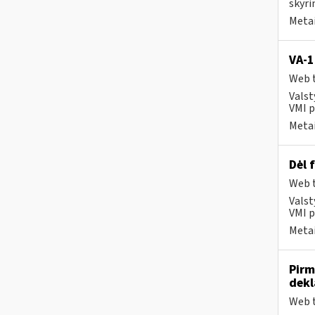
skyri
Metai
VA-
Web t
Valst
VMI p
Metai
Dėl 
Web t
Valst
VMI p
Metai
Pirm
dekl
Web t