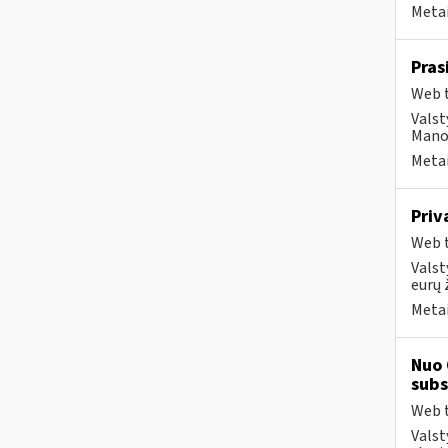
Metai
Pras
Web t
Valst
Mano 
Metai
Priv
Web t
Valst
eurų 
Metai
Nuo 
subs
Web t
Valst