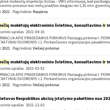
ybinė mokesčių inspekcija (toliau – VMI) informuoja, kad pasibai
ravimo procesui nuo metų pradžios daugiau nei 1,35 mln. gyventojų 
:
2021
Pagrindinis:
Naujiena
sčių
mokėtojų elektroninio švietimo, konsultavimo
ir
i
urinio sąrašas
2021-04-16
RMACIJA APIE PRADEDAMUS PIRKIMUS Paslaugų pirkimai I. PER
KTINIAI DUOMENYS: I.1. Perkančiosios organizacijos pavadinimas
:
2021
Pagrindinis:
Viešieji pirkimai
sčių
mokėtojų elektroninio švietimo, konsultavimo
ir
i
urinio sąrašas
2021-03-02
RMACIJA APIE PRADEDAMUS PIRKIMUS Paslaugų pirkimai I. PER
KTINIAI DUOMENYS: I.1. Perkančiosios organizacijos pavadinimas
:
2021
Pagrindinis:
Viešieji pirkimai
Lietuvos Respublikos akcizų įstatymo pakeitimo nuo 202
urinio sąrašas
2021-12-02