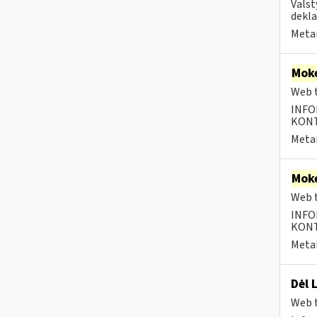
Valst
dekla
Metai
Moke
Web t
INFO
KONTA
Metai
Moke
Web t
INFO
KONTA
Metai
Dėl 
Web t