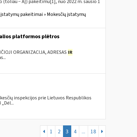
(toliau − AĮ) pakeitimu[1], nuo 2022 m. sausio 1
įstatymų pakeitimai » Mokesčių įstatymų
ualios platformos plėtros
NČIOJI ORGANIZACIJA, ADRESAS
IR
...
kesčių inspekcijos prie Lietuvos Respublikos
„Dėl...
1
2
3
4
...
18