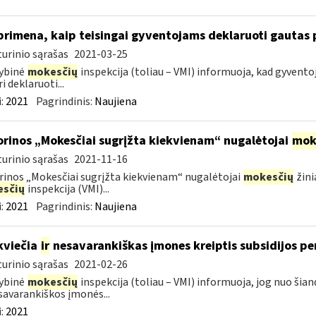
primena, kaip teisingai gyventojams deklaruoti gautas
urinio sąrašas
2021-03-25
ybinė
mokesčių
inspekcija (toliau – VMI) informuoja, kad gyvento
i deklaruoti...
:
2021
Pagrindinis:
Naujiena
orinos „Mokesčiai sugrįžta kiekvienam“ nugalėtojai
mok
urinio sąrašas
2021-11-16
rinos „Mokesčiai sugrįžta kiekvienam“ nugalėtojai
mokesčių
žini
sčių
inspekcija (VMI)...
:
2021
Pagrindinis:
Naujiena
kviečia
ir
nesavarankiškas įmones kreiptis subsidijos pe
urinio sąrašas
2021-02-26
ybinė
mokesčių
inspekcija (toliau – VMI) informuoja, jog nuo šian
avarankiškos įmonės...
:
2021