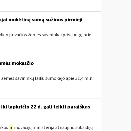
jai mokėtiną sumą sužinos pirmieji
dien privačios žemės savininkai prisijungę prie
žemės mokesčio
. žemės savininkų laiku sumokėjo apie 31,4 mln.
i lapkričio 22 d. gali teikti paraiškas
mikos
ir
inovacijų ministerija atnaujino subsidijų