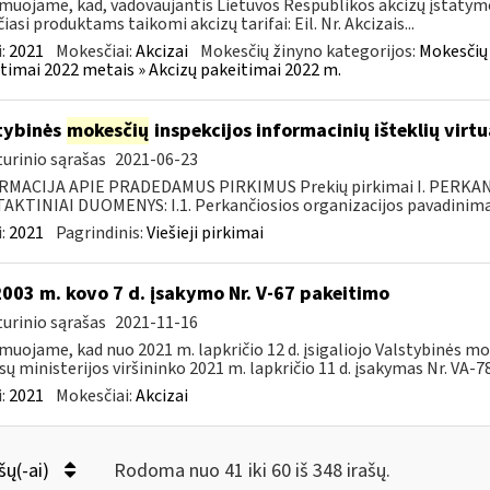
muojame, kad, vadovaujantis Lietuvos Respublikos akcizų įstatymo 
čiasi produktams taikomi akcizų tarifai: Eil. Nr. Akcizais...
:
2021
Mokesčiai:
Akcizai
Mokesčių žinyno kategorijos:
Mokesčių 
timai 2022 metais » Akcizų pakeitimai 2022 m.
tybinės
mokesčių
inspekcijos informacinių išteklių virt
urinio sąrašas
2021-06-23
RMACIJA APIE PRADEDAMUS PIRKIMUS Prekių pirkimai I. PERKA
KTINIAI DUOMENYS: I.1. Perkančiosios organizacijos pavadinimas
:
2021
Pagrindinis:
Viešieji pirkimai
2003 m. kovo 7 d. įsakymo Nr. V-67 pakeitimo
urinio sąrašas
2021-11-16
muojame, kad nuo 2021 m. lapkričio 12 d. įsigaliojo Valstybinės mo
sų ministerijos viršininko 2021 m. lapkričio 11 d. įsakymas Nr. VA-78 
:
2021
Mokesčiai:
Akcizai
šų(-ai)
Rodoma nuo 41 iki 60 iš 348 irašų.