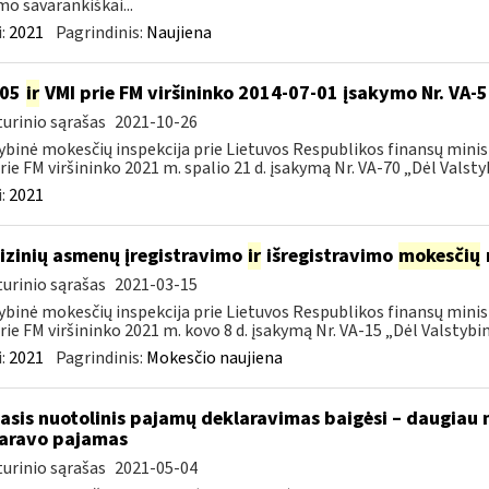
mo savarankiškai...
:
2021
Pagrindinis:
Naujiena
105
ir
VMI prie FM viršininko 2014-07-01 įsakymo Nr. VA-
urinio sąrašas
2021-10-26
ybinė mokesčių inspekcija prie Lietuvos Respublikos finansų minist
rie FM viršininko 2021 m. spalio 21 d. įsakymą Nr. VA-70 „Dėl Valstyb
:
2021
fizinių asmenų įregistravimo
ir
išregistravimo
mokesčių
urinio sąrašas
2021-03-15
ybinė mokesčių inspekcija prie Lietuvos Respublikos finansų minist
rie FM viršininko 2021 m. kovo 8 d. įsakymą Nr. VA-15 „Dėl Valstybinė
:
2021
Pagrindinis:
Mokesčio naujiena
asis nuotolinis pajamų deklaravimas baigėsi – daugiau 
aravo pajamas
urinio sąrašas
2021-05-04