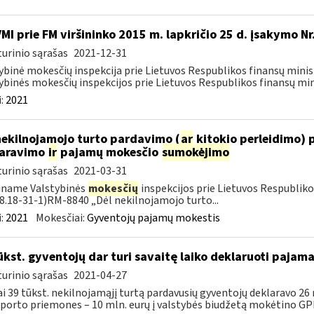
VMI prie FM viršininko 2015 m. lapkričio 25 d. įsakymo N
urinio sąrašas
2021-12-31
ybinė mokesčių inspekcija prie Lietuvos Respublikos finansų minist
ybinės mokesčių inspekcijos prie Lietuvos Respublikos finansų mini
:
2021
nekilnojamojo turto pardavimo (
ar
kitokio perleidimo) 
laravimo
ir
pajamų mokesčio
sumokėjimo
urinio sąrašas
2021-03-31
iname Valstybinės
mokesčių
inspekcijos prie Lietuvos Respublikos
18.18-31-1)RM-8840 „Dėl nekilnojamojo turto...
:
2021
Mokesčiai:
Gyventojų pajamų mokestis
ūkst. gyventojų dar turi savaitę laiko deklaruoti pajam
urinio sąrašas
2021-04-27
i 39 tūkst. nekilnojamąjį turtą pardavusių gyventojų deklaravo 26
porto priemones – 10 mln. eurų į valstybės biudžetą mokėtino GPM