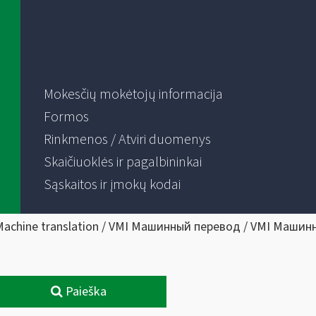
Mokesčių mokėtojų informacija
Formos
Rinkmenos / Atviri duomenys
Skaičiuoklės ir pagalbininkai
Sąskaitos ir įmokų kodai
Machine translation / VMI Машинный перевод / VMI Машин
Paieška