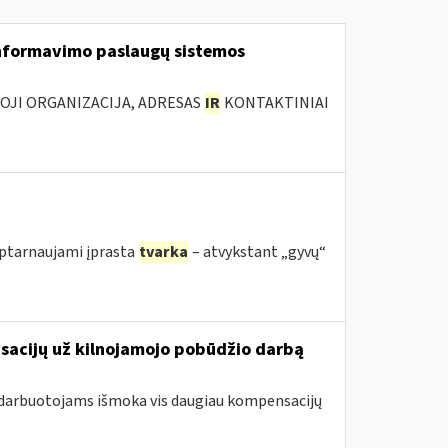
nformavimo paslaugų sistemos
IOJI ORGANIZACIJA, ADRESAS
IR
KONTAKTINIAI
 aptarnaujami įprasta
tvarka
– atvykstant „gyvų“
nsacijų už kilnojamojo pobūdžio darbą
 darbuotojams išmoka vis daugiau kompensacijų