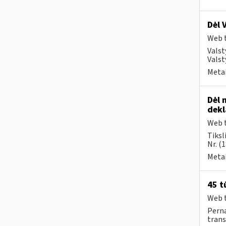
Dėl 
Web t
Valst
Valst
Metai
Dėl 
dek
Web t
Tiksl
Nr. (
Metai
45 t
Web t
Perna
trans