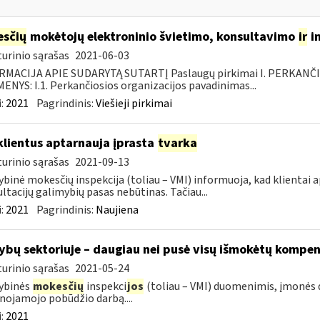
sčių
mokėtojų elektroninio švietimo, konsultavimo
ir
i
urinio sąrašas
2021-06-03
RMACIJA APIE SUDARYTĄ SUTARTĮ Paslaugų pirkimai I. PERKANČ
NYS: I.1. Perkančiosios organizacijos pavadinimas...
:
2021
Pagrindinis:
Viešieji pirkimai
klientus aptarnauja įprasta
tvarka
urinio sąrašas
2021-09-13
ybinė mokesčių inspekcija (toliau – VMI) informuoja, kad klientai
ltacijų galimybių pasas nebūtinas. Tačiau...
:
2021
Pagrindinis:
Naujiena
ybų sektoriuje – daugiau nei pusė visų išmokėtų kompe
urinio sąrašas
2021-05-24
ybinės
mokesčių
inspekci
jos
(toliau – VMI) duomenimis, įmonės
lnojamojo pobūdžio darbą....
:
2021