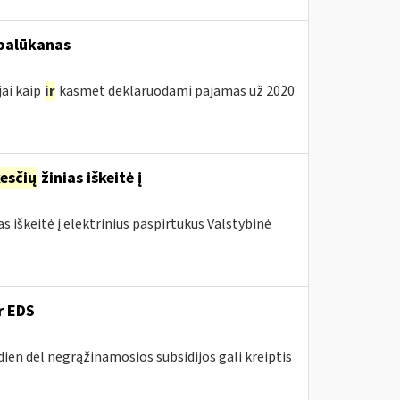
 palūkanas
jai kaip
ir
kasmet deklaruodami pajamas už 2020
esčių
žinias iškeitė į
as iškeitė į elektrinius paspirtukus Valstybinė
r EDS
dien dėl negrąžinamosios subsidijos gali kreiptis