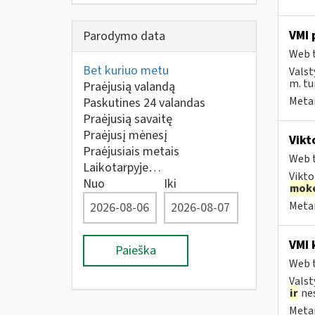
VMI 
Parodymo data
Web t
Bet kuriuo metu
Valst
m. tur
Praėjusią valandą
Metai
Paskutines 24 valandas
Praėjusią savaitę
Praėjusį mėnesį
Vikt
Praėjusiais metais
Web t
Laikotarpyje…
Vikto
Nuo
Iki
moke
Metai
VMI 
Paieška
Web t
Valst
ir
nes
Metai