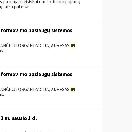
gus pirmajam visiškai nuotoliniam pajamų
laiku pateikė...
nformavimo paslaugų sistemos
KANČIOJI ORGANIZACIJA, ADRESAS
IR
...
nformavimo paslaugų sistemos
KANČIOJI ORGANIZACIJA, ADRESAS
IR
...
2 m. sausio 1 d.