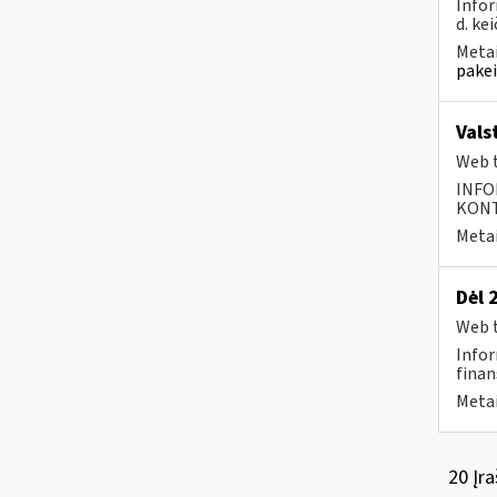
Infor
d. kei
Metai
pakei
Vals
Web t
INFO
KONTA
Metai
Dėl 
Web t
Infor
finan
Metai
20 Įra