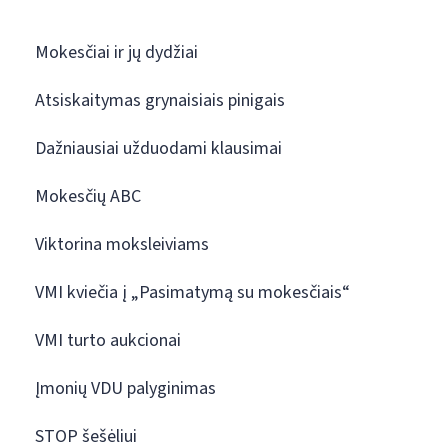
Mokesčiai ir jų dydžiai
Atsiskaitymas grynaisiais pinigais
Dažniausiai užduodami klausimai
Mokesčių ABC
Viktorina moksleiviams
VMI kviečia į „Pasimatymą su mokesčiais“
VMI turto aukcionai
Įmonių VDU palyginimas
STOP šešėliui