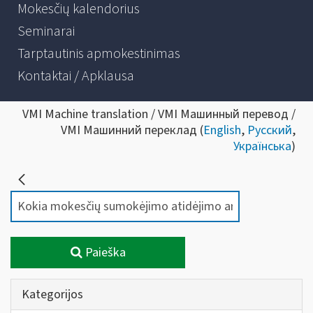
Mokesčių kalendorius
Seminarai
Tarptautinis apmokestinimas
Kontaktai / Apklausa
VMI Machine translation / VMI Машинный перевод /
VMI Машинний переклад (
English
,
Русский
,
Українська
)
Paieška
Kategorijos