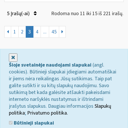
5 Įrašų(-ai)
Rodoma nuo 11 iki 15 iš 221 irašų.
1
2
3
4
...
45
Uždaryti
Šioje svetainėje naudojami slapukai
(angl.
cookies). Būtinieji slapukai įdiegiami automatiškai
ir jiems nėra reikalingas Jūsų sutikimas. Taip pat
galite sutikti ir su kitų slapukų naudojimu. Savo
sutikimą bet kada galėsite atšaukti pakeisdami
interneto naršyklės nustatymus ir ištrindami
įrašytus slapukus. Daugiau informacijos
Slapukų
politika
;
Privatumo politika.
Būtinieji slapukai