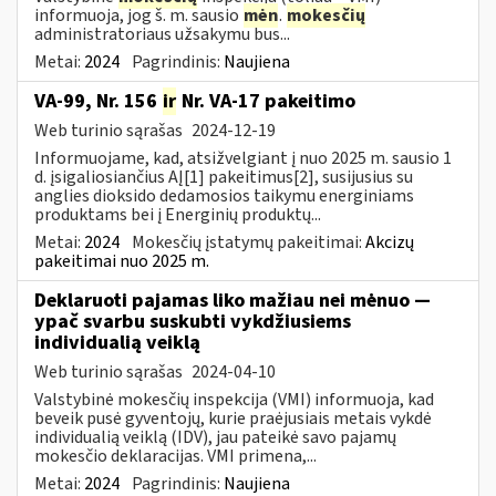
informuoja, jog š. m. sausio
mėn
.
mokesčių
administratoriaus užsakymu bus...
Metai:
2024
Pagrindinis:
Naujiena
VA-99, Nr. 156
ir
Nr. VA-17 pakeitimo
Web turinio sąrašas
2024-12-19
Informuojame, kad, atsižvelgiant į nuo 2025 m. sausio 1
d. įsigaliosiančius AĮ[1] pakeitimus[2], susijusius su
anglies dioksido dedamosios taikymu energiniams
produktams bei į Energinių produktų...
Metai:
2024
Mokesčių įstatymų pakeitimai:
Akcizų
pakeitimai nuo 2025 m.
Deklaruoti pajamas liko mažiau nei mėnuo —
ypač svarbu suskubti vykdžiusiems
individualią veiklą
Web turinio sąrašas
2024-04-10
Valstybinė mokesčių inspekcija (VMI) informuoja, kad
beveik pusė gyventojų, kurie praėjusiais metais vykdė
individualią veiklą (IDV), jau pateikė savo pajamų
mokesčio deklaracijas. VMI primena,...
Metai:
2024
Pagrindinis:
Naujiena