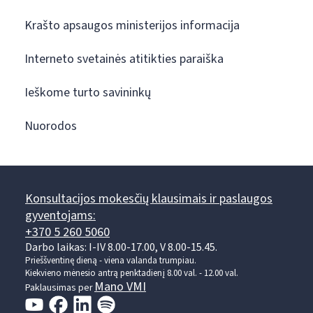
Krašto apsaugos ministerijos informacija
Interneto svetainės atitikties paraiška
Ieškome turto savininkų
Nuorodos
Konsultacijos mokesčių klausimais ir paslaugos
gyventojams:
+370 5 260 5060
Darbo laikas: I-IV 8.00-17.00, V 8.00-15.45.
Prieššventinę dieną - viena valanda trumpiau.
Kiekvieno mėnesio antrą penktadienį 8.00 val. - 12.00 val.
Mano VMI
Paklausimas per