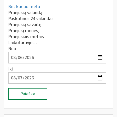
Bet kuriuo metu
Praėjusią valandą
Paskutines 24 valandas
Praėjusią savaitę
Praėjusį mėnesį
Praėjusiais metais
Laikotarpyje…
Nuo
Iki
Paieška