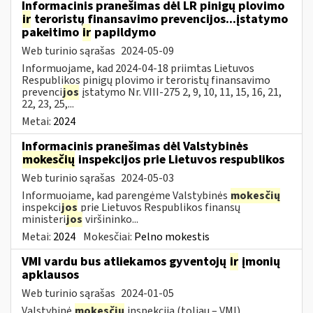
Informacinis pranešimas dėl LR pinigų plovimo
ir
teroristų finansavimo prevencijos...įstatymo
pakeitimo
ir
papildymo
Web turinio sąrašas
2024-05-09
Informuojame, kad 2024-04-18 priimtas Lietuvos
Respublikos pinigų plovimo ir teroristų finansavimo
prevenci
jos
įstatymo Nr. VIII-275 2, 9, 10, 11, 15, 16, 21,
22, 23, 25,...
Metai:
2024
Informacinis pranešimas dėl Valstybinės
mokesčių
inspekcijos prie Lietuvos respublikos
Web turinio sąrašas
2024-05-03
Informuojame, kad parengėme Valstybinės
mokesčių
inspekci
jos
prie Lietuvos Respublikos finansų
ministeri
jos
viršininko...
Metai:
2024
Mokesčiai:
Pelno mokestis
VMI vardu bus atliekamos gyventojų
ir
įmonių
apklausos
Web turinio sąrašas
2024-01-05
Valstybinė
mokesčių
inspekcija (toliau – VMI)