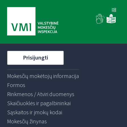
Prisijungti
Mokesčių mokėtojų informacija
Formos
Rinkmenos / Atviri duomenys
Skaičiuoklės ir pagalbininkai
Sąskaitos ir įmokų kodai
Mokesčių žinynas